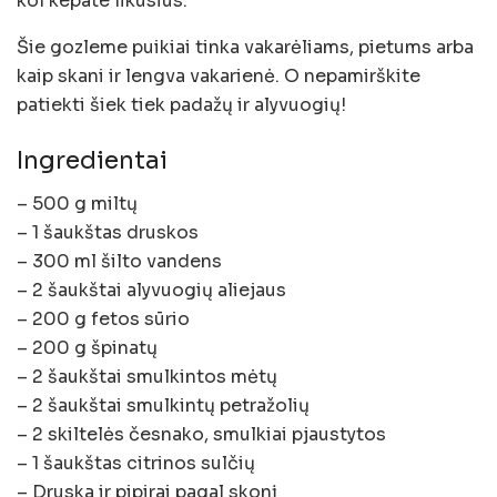
kol kepate likusius.
Šie gozleme puikiai tinka vakarėliams, pietums arba
kaip skani ir lengva vakarienė. O nepamirškite
patiekti šiek tiek padažų ir alyvuogių!
Ingredientai
– 500 g miltų
– 1 šaukštas druskos
– 300 ml šilto vandens
– 2 šaukštai alyvuogių aliejaus
– 200 g fetos sūrio
– 200 g špinatų
– 2 šaukštai smulkintos mėtų
– 2 šaukštai smulkintų petražolių
– 2 skiltelės česnako, smulkiai pjaustytos
– 1 šaukštas citrinos sulčių
– Druska ir pipirai pagal skonį