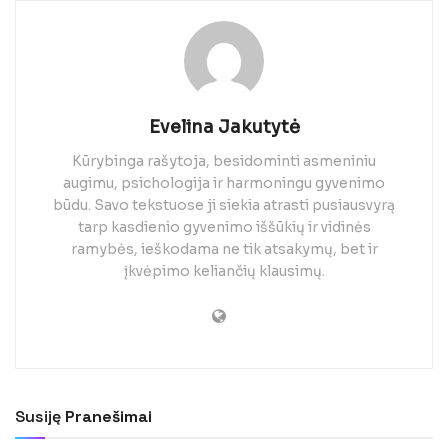
Evelina Jakutytė
Kūrybinga rašytoja, besidominti asmeniniu
augimu, psichologija ir harmoningu gyvenimo
būdu. Savo tekstuose ji siekia atrasti pusiausvyrą
tarp kasdienio gyvenimo iššūkių ir vidinės
ramybės, ieškodama ne tik atsakymų, bet ir
įkvėpimo keliančių klausimų.
Susiję
Pranešimai