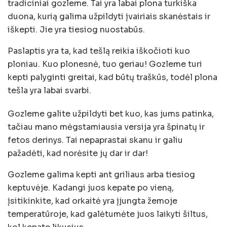
tradiciniai gozleme. Tai yra labai plona turkiška
duona, kurią galima užpildyti įvairiais skanėstais ir
iškepti. Jie yra tiesiog nuostabūs.
Paslaptis yra ta, kad tešlą reikia iškočioti kuo
ploniau. Kuo plonesnė, tuo geriau! Gozleme turi
kepti palyginti greitai, kad būtų traškūs, todėl plona
tešla yra labai svarbi.
Gozleme galite užpildyti bet kuo, kas jums patinka,
tačiau mano mėgstamiausia versija yra špinatų ir
fetos derinys. Tai nepaprastai skanu ir galiu
pažadėti, kad norėsite jų dar ir dar!
Gozleme galima kepti ant griliaus arba tiesiog
keptuvėje. Kadangi juos kepate po vieną,
įsitikinkite, kad orkaitė yra įjungta žemoje
temperatūroje, kad galėtumėte juos laikyti šiltus,