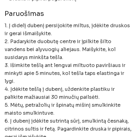
Paruošimas
1. Į didelį dubenį persijokite miltus, įdėkite druskos
ir gerai išmaišykite.
2. Padarykite duobutę centre ir įpilkite šilto
vandens bei alyvuogių aliejaus. Maišykite, kol
susidarys minkšta tešla.
3. Išimkite tešlą ant lengvai miltuoto paviršiaus ir
minkyti apie 5 minutes, kol tešla taps elastinga ir
lygi.
4. Įdėkite tešlą į dubenį, uždenkite plastiku ir
palikite mažiausiai 30 minučių pailsėti.
5. Mėtų, petražolių ir špinatų mišinį smulkinkite
maisto smulkintuve.
6. Į dubenį įdėkite sutrintą sūrį, smulkintą česnaką,
citrinos sultis ir fetą. Pagardinkite druska ir pipirais,
gerai išmaišykite.