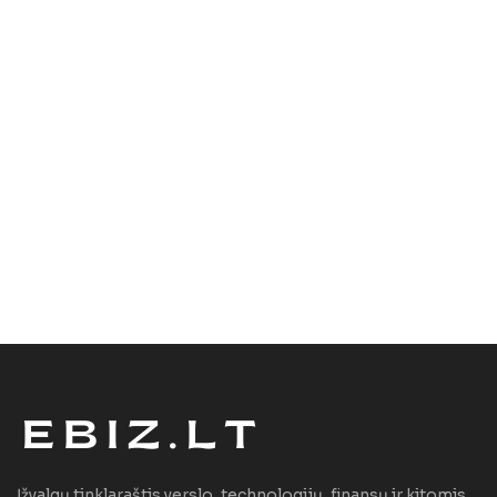
Įžvalgų tinklaraštis verslo, technologijų, finansų ir kitomis