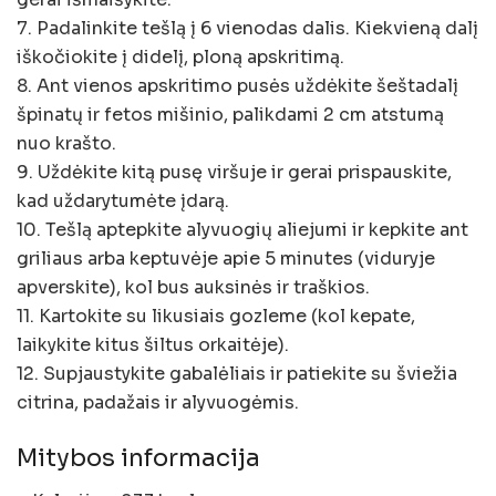
7. Padalinkite tešlą į 6 vienodas dalis. Kiekvieną dalį
iškočiokite į didelį, ploną apskritimą.
8. Ant vienos apskritimo pusės uždėkite šeštadalį
špinatų ir fetos mišinio, palikdami 2 cm atstumą
nuo krašto.
9. Uždėkite kitą pusę viršuje ir gerai prispauskite,
kad uždarytumėte įdarą.
10. Tešlą aptepkite alyvuogių aliejumi ir kepkite ant
griliaus arba keptuvėje apie 5 minutes (viduryje
apverskite), kol bus auksinės ir traškios.
11. Kartokite su likusiais gozleme (kol kepate,
laikykite kitus šiltus orkaitėje).
12. Supjaustykite gabalėliais ir patiekite su šviežia
citrina, padažais ir alyvuogėmis.
Mitybos informacija