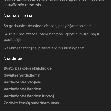
aktualiomis temomis.
Naujausi įrašai
54 geriausios dvasinės citatos, pakylėjančios sielą
56 lojalumo citatos, padėsiančios ugdyti nuoširdumą ir
pasitikėjimą
6 sėkmės istorijos, priversiančios nusišypsoti
Naudinga
Būsto paskolos skaičiuoklė
Savaitės vardadieniai
Vardadieniai rytojaus
Vardadieniai šiandien
Vardadieniai šiandien ir rytoj
Zodiako ženklų suderinamumas