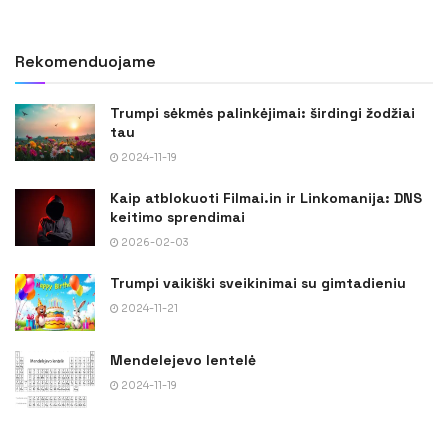
Rekomenduojame
Trumpi sėkmės palinkėjimai: širdingi žodžiai
tau
2024-11-19
Kaip atblokuoti Filmai.in ir Linkomanija: DNS
keitimo sprendimai
2026-02-03
Trumpi vaikiški sveikinimai su gimtadieniu
2024-11-21
Mendelejevo lentelė
2024-11-19