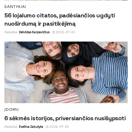
SANTYKIAI
56 lojalumo citatos, padėsiančios ugdyti
nuoširdumą ir pasitikėjimą
Paskelbė
Deividas Karpavičius
2026-07-30
ĮDOMU
6 sėkmės istorijos, priversiančios nusišypsoti
Paskelbė
Evelina Jakutytė
2026-07-29