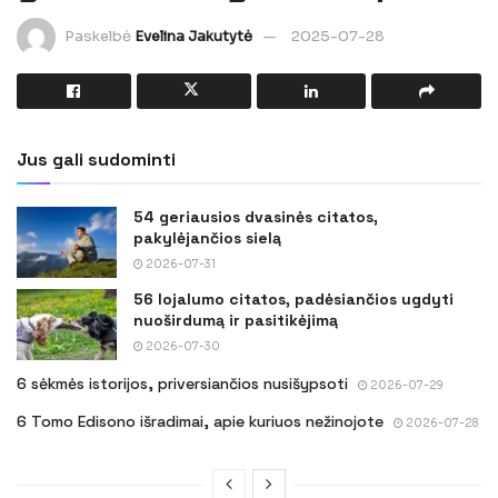
Paskelbė
Evelina Jakutytė
2025-07-28
Jus gali sudominti
54 geriausios dvasinės citatos,
pakylėjančios sielą
2026-07-31
56 lojalumo citatos, padėsiančios ugdyti
nuoširdumą ir pasitikėjimą
2026-07-30
6 sėkmės istorijos, priversiančios nusišypsoti
2026-07-29
6 Tomo Edisono išradimai, apie kuriuos nežinojote
2026-07-28