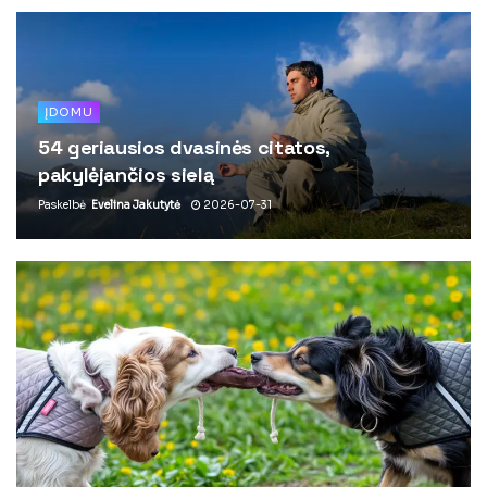
ĮDOMU
54 geriausios dvasinės citatos,
pakylėjančios sielą
Paskelbė
Evelina Jakutytė
2026-07-31