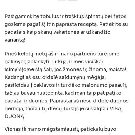
Pasigaminkite tobulus ir traškius špinatų bei fetos
gozleme pagal šį itin paprastą receptą. Patiekite su
padažais kaip skanų vakarienės ar užkandžio
variantą!
Prieš keletą metų aš ir mano partneris turėjome
galimybę aplankyti Turkiją, ir mes visiškai
įsimylėjome šią šalį, jos žmones ir, žinoma, maistą!
Kadangi aš esu didelė saldumynų mėgėja,
pasileidau į baklavos ir turkiško malonumo pasaulį,
tačiau buvau nustebinta, kad man taip pat patiko
padažai ir duonos. Paprastai aš nesu didelė duonos
gerbėja, tačiau tų dienų Turkijoje suvalgiau VISĄ
DUONĄ!
Vienas iš mano mėgstamiausių patiekalų buvo