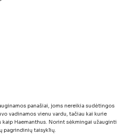
auginamos panašiai, joms nereikia sudėtingos
 buvo vadinamos vienu vardu, tačiau kai kurie
jas kaip Haemanthus. Norint sėkmingai užauginti
ų pagrindinių taisyklių.