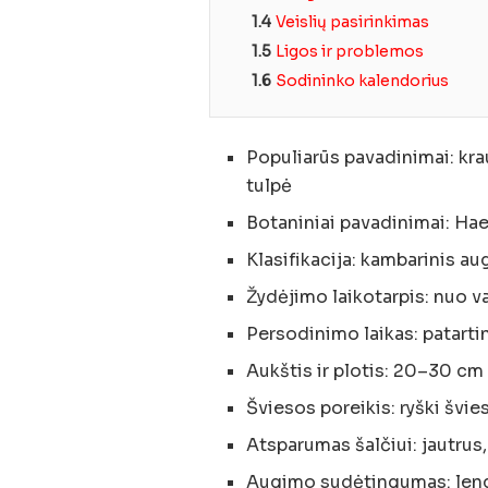
1.4
Veislių pasirinkimas
1.5
Ligos ir problemos
1.6
Sodininko kalendorius
Populiarūs pavadinimai: krau
tulpė
Botaniniai pavadinimai: Ha
Klasifikacija: kambarinis au
Žydėjimo laikotarpis: nuo v
Persodinimo laikas: patarti
Aukštis ir plotis: 20–30 cm
Šviesos poreikis: ryški švie
Atsparumas šalčiui: jautrus
Augimo sudėtingumas: len