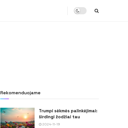
Rekomenduojame
Trumpi sėkmės palinkėjimai:
širdingi žodžiai tau
2024-11-19