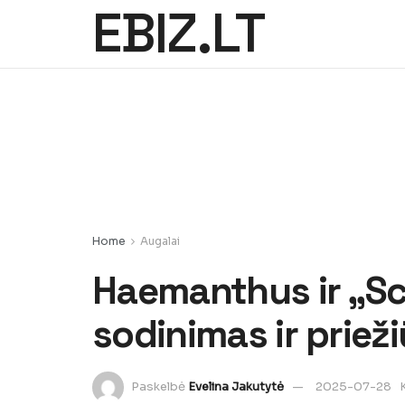
EBIZ.LT
Home
Augalai
Haemanthus ir „S
sodinimas ir prieži
Paskelbė
Evelina Jakutytė
2025-07-28