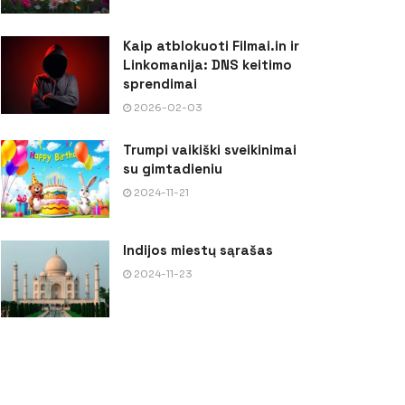
Kaip atblokuoti Filmai.in ir
Linkomanija: DNS keitimo
sprendimai
2026-02-03
Trumpi vaikiški sveikinimai
su gimtadieniu
2024-11-21
Indijos miestų sąrašas
2024-11-23