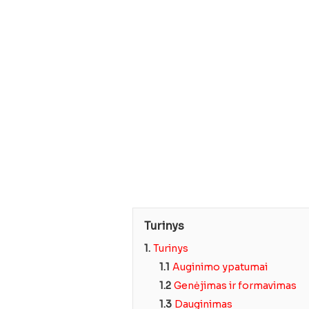
Turinys
1.
Turinys
1.1
Auginimo ypatumai
1.2
Genėjimas ir formavimas
1.3
Dauginimas