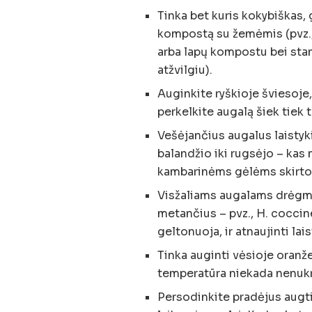
Tinka bet kuris kokybiškas, 
kompostą su žemėmis (pvz., 
arba lapų kompostu bei sta
atžvilgiu).
Auginkite ryškioje šviesoje
perkelkite augalą šiek tiek 
Vešėjančius augalus laistyk
balandžio iki rugsėjo – ka
kambarinėms gėlėms skirto
Visžaliams augalams drėgmę 
metančius – pvz., H. coccin
geltonuoja, ir atnaujinti lai
Tinka auginti vėsioje oranžer
temperatūra niekada nenukr
Persodinkite pradėjus augti