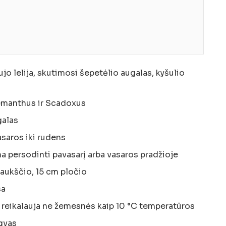
jo lelija, skutimosi šepetėlio augalas, kyšulio
emanthus ir Scadoxus
galas
asaros iki rudens
na persodinti pavasarį arba vasaros pradžioje
 aukščio, 15 cm pločio
sa
, reikalauja ne žemesnės kaip 10 °C temperatūros
gvas