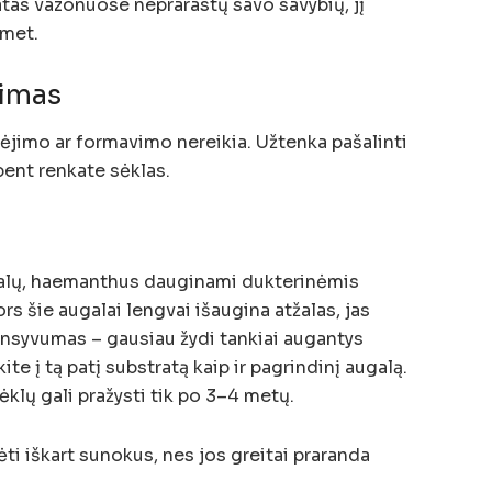
atas vazonuose neprarastų savo savybių, jį
met.
vimas
jimo ar formavimo nereikia. Užtenka pašalinti
ent renkate sėklas.
galų, haemanthus dauginami dukterinėmis
s šie augalai lengvai išaugina atžalas, jas
syvumas – gausiau žydi tankiai augantys
te į tą patį substratą kaip ir pagrindinį augalą.
sėklų gali pražysti tik po 3–4 metų.
ti iškart sunokus, nes jos greitai praranda