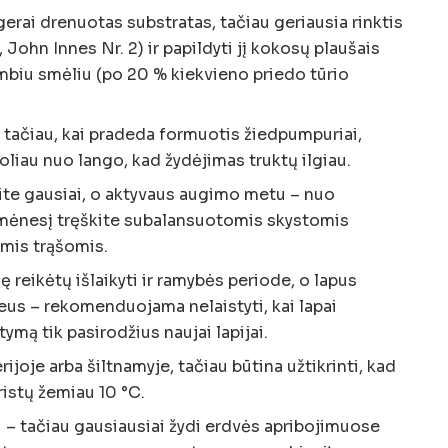
gerai drenuotas substratas, tačiau geriausia rinktis
John Innes Nr. 2) ir papildyti jį kokosų plaušais
mbiu smėliu (po 20 % kiekvieno priedo tūrio
, tačiau, kai pradeda formuotis žiedpumpuriai,
toliau nuo lango, kad žydėjimas truktų ilgiau.
ite gausiai, o aktyvaus augimo metu – nuo
s mėnesį tręškite subalansuotomis skystomis
mis trąšomis.
reikėtų išlaikyti ir ramybės periode, o lapus
eus – rekomenduojama nelaistyti, kai lapai
stymą tik pasirodžius naujai lapijai.
ijoje arba šiltnamyje, tačiau būtina užtikrinti, kad
istų žemiau 10 °C.
 – tačiau gausiausiai žydi erdvės apribojimuose