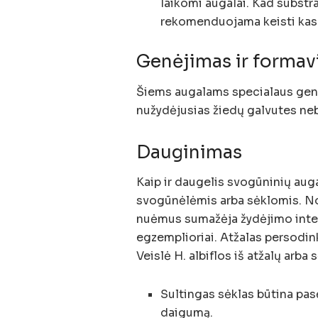
laikomi augalai. Kad substr
rekomenduojama keisti kas
Genėjimas ir forma
Šiems augalams specialaus genė
nužydėjusias žiedų galvutes neb
Dauginimas
Kaip ir daugelis svogūninių au
svogūnėlėmis arba sėklomis. Nor
nuėmus sumažėja žydėjimo inten
egzemplioriai. Atžalas persodinki
Veislė H. albiflos iš atžalų arba 
Sultingas sėklas būtina pasė
daigumą.