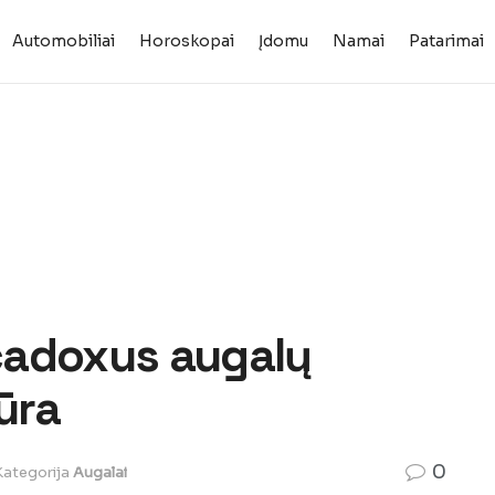
Automobiliai
Horoskopai
Įdomu
Namai
Patarimai
cadoxus augalų
ūra
0
Kategorija
Augalai