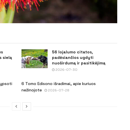
ės
56 lojalumo citatos,
 sielą
padėsiančios ugdyti
nuoširdumą ir pasitikėjimą
2026-07-30
šypsoti
6 Tomo Edisono išradimai, apie kuriuos
nežinojote
2026-07-28