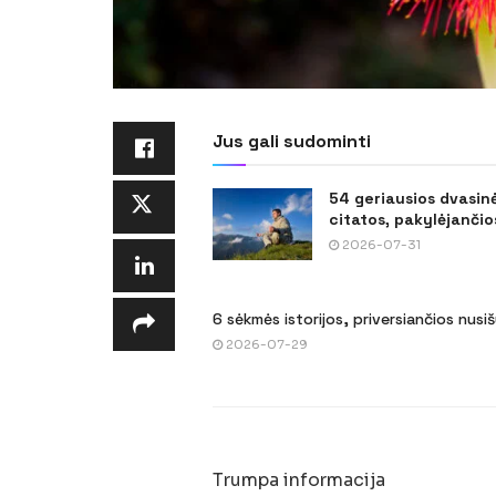
Jus gali sudominti
54 geriausios dvasin
citatos, pakylėjančios
2026-07-31
6 sėkmės istorijos, priversiančios nusi
2026-07-29
Trumpa informacija