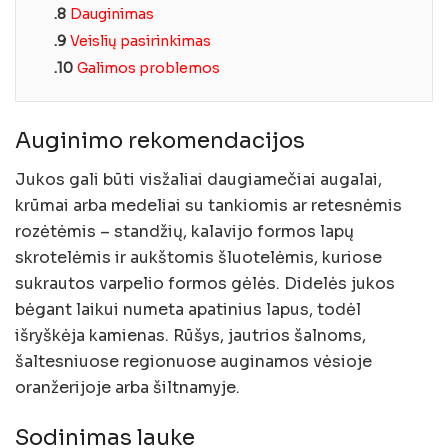
.8
Dauginimas
.9
Veislių pasirinkimas
.10
Galimos problemos
Auginimo rekomendacijos
Jukos gali būti visžaliai daugiamečiai augalai,
krūmai arba medeliai su tankiomis ar retesnėmis
rozėtėmis – standžių, kalavijo formos lapų
skrotelėmis ir aukštomis šluotelėmis, kuriose
sukrautos varpelio formos gėlės. Didelės jukos
bėgant laikui numeta apatinius lapus, todėl
išryškėja kamienas. Rūšys, jautrios šalnoms,
šaltesniuose regionuose auginamos vėsioje
oranžerijoje arba šiltnamyje.
Sodinimas lauke