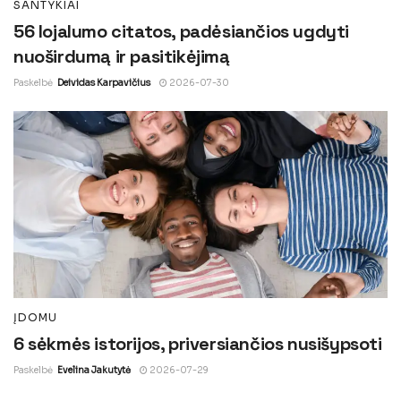
SANTYKIAI
56 lojalumo citatos, padėsiančios ugdyti
nuoširdumą ir pasitikėjimą
Paskelbė
Deividas Karpavičius
2026-07-30
ĮDOMU
6 sėkmės istorijos, priversiančios nusišypsoti
Paskelbė
Evelina Jakutytė
2026-07-29