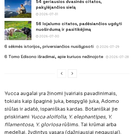
54 geriausios dvasinės citatos,
pakylėjančios sielą
2026-07-31
56 lojalumo citatos, padėsiančios ugdyti
nuoširdumą ir pasitikėjimą
2026-07-30
6 sėkmės istorijos, priversiančios nusišypsoti
2026-07-29
6 Tomo Edisono išradimai, apie kuriuos nežinojote
2026-07-28
Yucca augalai yra žinomi įvairiais pavadinimais,
tokiais kaip špaginė juka, bespyglė juka, Adomo
siūlas ir adatė, ispaniškas kardas. Botaniškai jie
priskiriami
Yucca aloifolia
,
Y. elephantipes
,
Y.
filamentosa
,
Y. gloriosa
rūšims. Tai krūmai arba
medeliai, žydintys vasarą (dažniausiai negausiai).