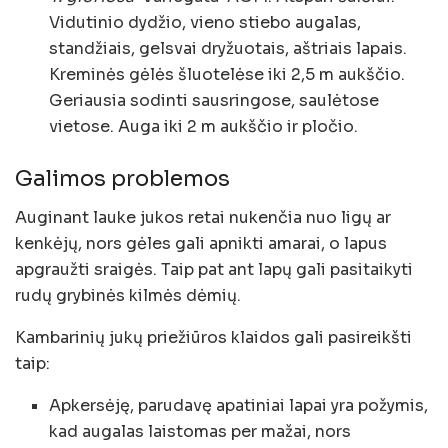
Vidutinio dydžio, vieno stiebo augalas,
standžiais, gelsvai dryžuotais, aštriais lapais.
Kreminės gėlės šluotelėse iki 2,5 m aukščio.
Geriausia sodinti sausringose, saulėtose
vietose. Auga iki 2 m aukščio ir pločio.
Galimos problemos
Auginant lauke jukos retai nukenčia nuo ligų ar
kenkėjų, nors gėles gali apnikti amarai, o lapus
apgraužti sraigės. Taip pat ant lapų gali pasitaikyti
rudų grybinės kilmės dėmių.
Kambarinių jukų priežiūros klaidos gali pasireikšti
taip:
Apkersėję, parudavę apatiniai lapai yra požymis,
kad augalas laistomas per mažai, nors