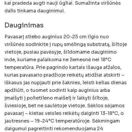
kai pradeda augti nauji ūgliai. Sumažinta viršūnės
dalis tinkama dauginimui.
Dauginimas
Pavasarį stiebo auginius 20-25 cm ilgio nuo
viršūnės sodinkite į rupų smėlingą substratą, šiltoje
vietoje, pusiau pavėsyje, šildomame dauginimo
inde, kuriame palaikoma ne žemesnė nei 18°C
temperatūra. Prie pagrindo kartais išauga atžalos,
kurias pavasario pradžioje reikėtų atidžiai atskirti –
iškasus jas nupjauti prie šaknies, leisti kelias dienas
apdžiūti, o tuomet sodinti kaip auginius arba
įmaišyti į polietileno maišelį ir laikyti šiltoje,
šviesioje, bet ne saulėtoje vietoje. Sėklos sėjamos
pavasarį – kietas veisles reikėtų daiginti 13-18°C, o
jautresnes – 19-24°C temperatūroje. Sėkmingam
daigumui pagreitinti rekomenduojama 24