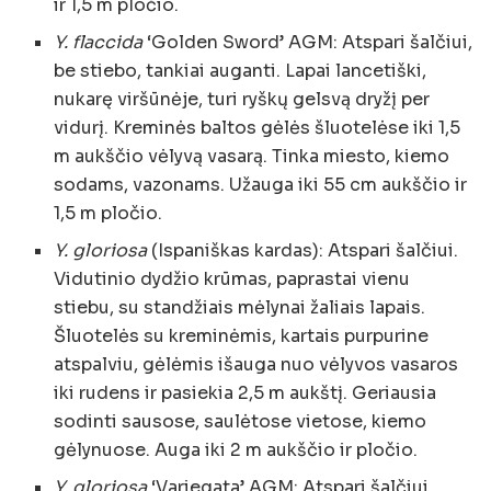
ir 1,5 m pločio.
Y. flaccida
‘Golden Sword’ AGM: Atspari šalčiui,
be stiebo, tankiai auganti. Lapai lancetiški,
nukarę viršūnėje, turi ryškų gelsvą dryžį per
vidurį. Kreminės baltos gėlės šluotelėse iki 1,5
m aukščio vėlyvą vasarą. Tinka miesto, kiemo
sodams, vazonams. Užauga iki 55 cm aukščio ir
1,5 m pločio.
Y. gloriosa
(Ispaniškas kardas): Atspari šalčiui.
Vidutinio dydžio krūmas, paprastai vienu
stiebu, su standžiais mėlynai žaliais lapais.
Šluotelės su kreminėmis, kartais purpurine
atspalviu, gėlėmis išauga nuo vėlyvos vasaros
iki rudens ir pasiekia 2,5 m aukštį. Geriausia
sodinti sausose, saulėtose vietose, kiemo
gėlynuose. Auga iki 2 m aukščio ir pločio.
Y. gloriosa
‘Variegata’ AGM: Atspari šalčiui.