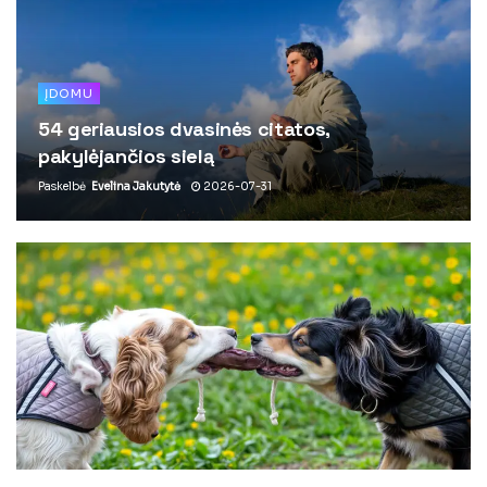
ĮDOMU
54 geriausios dvasinės citatos,
pakylėjančios sielą
Paskelbė
Evelina Jakutytė
2026-07-31