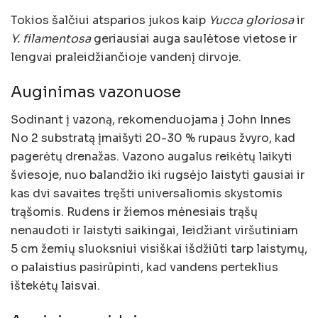
Tokios šalčiui atsparios jukos kaip
Yucca gloriosa
ir
Y. filamentosa
geriausiai auga saulėtose vietose ir
lengvai praleidžiančioje vandenį dirvoje.
Auginimas vazonuose
Sodinant į vazoną, rekomenduojama į John Innes
No 2 substratą įmaišyti 20-30 % rupaus žvyro, kad
pagerėtų drenažas. Vazono augalus reikėtų laikyti
šviesoje, nuo balandžio iki rugsėjo laistyti gausiai ir
kas dvi savaites tręšti universaliomis skystomis
trąšomis. Rudens ir žiemos mėnesiais trąšų
nenaudoti ir laistyti saikingai, leidžiant viršutiniam
5 cm žemių sluoksniui visiškai išdžiūti tarp laistymų,
o palaistius pasirūpinti, kad vandens perteklius
ištekėtų laisvai.