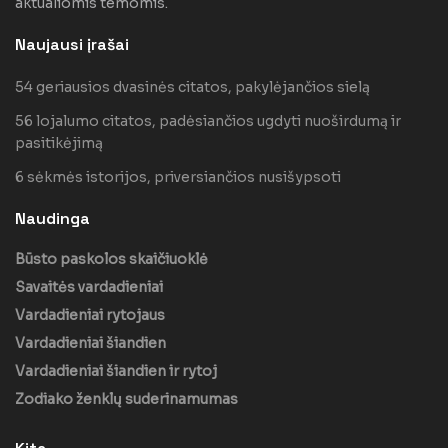
aktualiomis temomis.
Naujausi įrašai
54 geriausios dvasinės citatos, pakylėjančios sielą
56 lojalumo citatos, padėsiančios ugdyti nuoširdumą ir
pasitikėjimą
6 sėkmės istorijos, priversiančios nusišypsoti
Naudinga
Būsto paskolos skaičiuoklė
Savaitės vardadieniai
Vardadieniai rytojaus
Vardadieniai šiandien
Vardadieniai šiandien ir rytoj
Zodiako ženklų suderinamumas