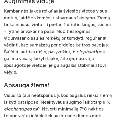
Auginimas viduje
Kambarinės jukos reikalauja šviesios vietos visus
metus, laidžios žemės ir atsargaus laistymo. Žiemą
tinkamiausia vieta – į pietus žiūrintis langas, vasarą
– rytinė ar vakarinė pusė. Nuo tiesioginės
vidurvasario saulės reikėtų pritemdyti, reguliariai
vėdinti, kad sumažėtų per didelės kaitros pavojus.
Šalčiui jautrias rūšis, pavyzdžiui,
Y. elephantipes
,
galima vasarą laikyti lauke, šiltoje, nuo vėjo
apsaugotoje vietoje, jeigu augalas stabiliai stovi
vėjyje.
Apsauga žiemai
Visus šalčiui neatsparius jukos augalus reikia žiemą
laikyti patalpose. Neaktyvaus augimo laikotarpiu
Y.
elephantipes
gali ištverti minimalią 7°C nakties
temperatūrą ir šiek tiek aukštesnę dienos metu,