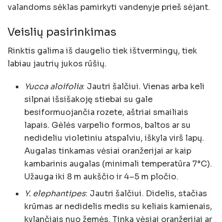
valandoms sėklas pamirkyti vandenyje prieš sėjant.
Veislių pasirinkimas
Rinktis galima iš daugelio tiek ištvermingų, tiek
labiau jautrių jukos rūšių.
Yucca aloifolia
: Jautri šalčiui. Vienas arba keli
silpnai išsišakoję stiebai su gale
besiformuojančia rozete, aštriai smailiais
lapais. Gėlės varpelio formos, baltos ar su
nedideliu violetiniu atspalviu, iškyla virš lapų.
Augalas tinkamas vėsiai oranžerijai ar kaip
kambarinis augalas (minimali temperatūra 7°C).
Užauga iki 8 m aukščio ir 4–5 m pločio.
Y. elephantipes
: Jautri šalčiui. Didelis, stačias
krūmas ar nedidelis medis su keliais kamienais,
kylančiais nuo žemės. Tinka vėsiai oranžerijai ar