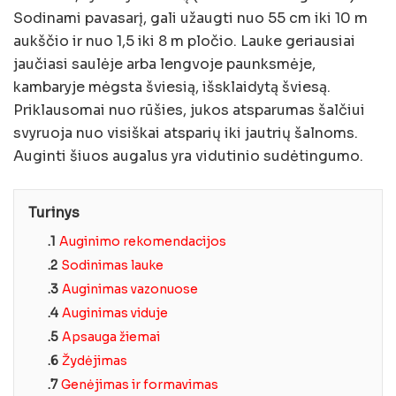
Sodinami pavasarį, gali užaugti nuo 55 cm iki 10 m
aukščio ir nuo 1,5 iki 8 m pločio. Lauke geriausiai
jaučiasi saulėje arba lengvoje paunksmėje,
kambaryje mėgsta šviesią, išsklaidytą šviesą.
Priklausomai nuo rūšies, jukos atsparumas šalčiui
svyruoja nuo visiškai atsparių iki jautrių šalnoms.
Auginti šiuos augalus yra vidutinio sudėtingumo.
Turinys
.1
Auginimo rekomendacijos
.2
Sodinimas lauke
.3
Auginimas vazonuose
.4
Auginimas viduje
.5
Apsauga žiemai
.6
Žydėjimas
.7
Genėjimas ir formavimas