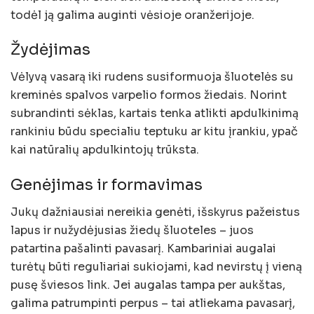
todėl ją galima auginti vėsioje oranžerijoje.
Žydėjimas
Vėlyvą vasarą iki rudens susiformuoja šluotelės su
kreminės spalvos varpelio formos žiedais. Norint
subrandinti sėklas, kartais tenka atlikti apdulkinimą
rankiniu būdu specialiu teptuku ar kitu įrankiu, ypač
kai natūralių apdulkintojų trūksta.
Genėjimas ir formavimas
Jukų dažniausiai nereikia genėti, išskyrus pažeistus
lapus ir nužydėjusias žiedų šluoteles – juos
patartina pašalinti pavasarį. Kambariniai augalai
turėtų būti reguliariai sukiojami, kad nevirstų į vieną
pusę šviesos link. Jei augalas tampa per aukštas,
galima patrumpinti perpus – tai atliekama pavasarį,