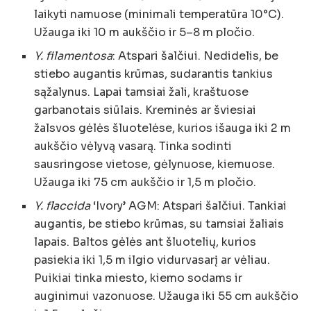
laikyti namuose (minimali temperatūra 10°C).
Užauga iki 10 m aukščio ir 5–8 m pločio.
Y. filamentosa
: Atspari šalčiui. Nedidelis, be
stiebo augantis krūmas, sudarantis tankius
sąžalynus. Lapai tamsiai žali, kraštuose
garbanotais siūlais. Kreminės ar šviesiai
žalsvos gėlės šluotelėse, kurios išauga iki 2 m
aukščio vėlyvą vasarą. Tinka sodinti
sausringose vietose, gėlynuose, kiemuose.
Užauga iki 75 cm aukščio ir 1,5 m pločio.
Y. flaccida
‘Ivory’ AGM: Atspari šalčiui. Tankiai
augantis, be stiebo krūmas, su tamsiai žaliais
lapais. Baltos gėlės ant šluotelių, kurios
pasiekia iki 1,5 m ilgio vidurvasarį ar vėliau.
Puikiai tinka miesto, kiemo sodams ir
auginimui vazonuose. Užauga iki 55 cm aukščio