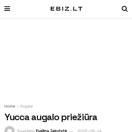
Home
Augalai
Yucca augalo priežiūra
Paskelbė
Evelina Jakutytė
2025-06-14