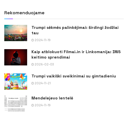
Rekomenduojame
Trumpi sėkmės palinkėjimai: širdingi žodžiai
tau
2024-11-19
Kaip atblokuoti Filmai.in ir Linkomanija: DNS
keitimo sprendimai
2026-02-03
Trumpi vaikiški sveikinimai su gimtadieniu
2024-11-21
Mendelejevo lentelė
2024-11-19