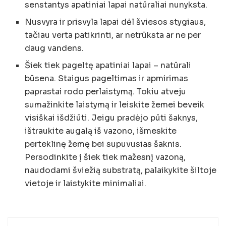
senstantys apatiniai lapai natūraliai nunyksta.
Nusvyra ir prisvyla lapai dėl šviesos stygiaus,
tačiau verta patikrinti, ar netrūksta ar ne per
daug vandens.
Šiek tiek pageltę apatiniai lapai – natūrali
būsena. Staigus pageltimas ir apmirimas
paprastai rodo perlaistymą. Tokiu atveju
sumažinkite laistymą ir leiskite žemei beveik
visiškai išdžiūti. Jeigu pradėjo pūti šaknys,
ištraukite augalą iš vazono, išmeskite
perteklinę žemę bei supuvusias šaknis.
Persodinkite į šiek tiek mažesnį vazoną,
naudodami šviežią substratą, palaikykite šiltoje
vietoje ir laistykite minimaliai.