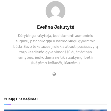
Evelina Jakutytė
Kūrybinga rašytoja, besidominti asmeniniu
augimu, psichologija ir harmoningu gyvenimo
būdu. Savo tekstuose ji siekia atrasti pusiausvyrą
tarp kasdienio gyvenimo iššūkių ir vidinės
ramybės, ieškodama ne tik atsakymų, bet ir
įkvėpimo keliančių klausimų.
Susiję
Pranešimai