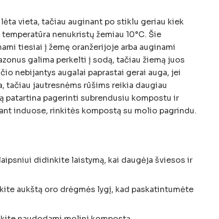
lėta vieta, tačiau auginant po stiklu geriau kiek
ktį temperatūra nenukristų žemiau 10°C. Šie
inami tiesiai į žemę oranžerijoje arba auginami
zonus galima perkelti į sodą, tačiau žiemą juos
čio nebijantys augalai paprastai gerai auga, jei
, tačiau jautresnėms rūšims reikia daugiau
 ją patartina pagerinti subrendusiu kompostu ir
ant induose, rinkitės kompostą su molio pagrindu.
ipsniui didinkite laistymą, kai daugėja šviesos ir
kite aukštą oro drėgmės lygį, kad paskatintumėte
dinkite naudodami molinį kompostą