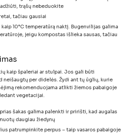
radžiūti, trąšų nebeduokite
retai, tačiau gausiai
 kaip 10°C temperatūrą naktį. Bugenvilijas galima
eratūroje, jeigu kompostas išlieka sausas, tačiau
vimas
ų kaip špaleriai ar stulpai. Jos gali būti
neišaugtų per didelės. Žydi ant tų ūglių, kurie
nėjimą rekomenduojama atlikti žiemos pabaigoje
idedant vegetacijai.
rias šakas galima palenkti ir pririšti, kad augalas
ormuotų daugiau žiedynų
lius patrumpinkite perpus – taip vasaros pabaigoje