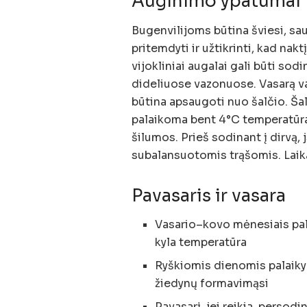
Auginimo ypatumai
Bugenvilijoms būtina šviesi, sau
pritemdyti ir užtikrinti, kad na
vijokliniai augalai gali būti sod
dideliuose vazonuose. Vasarą va
būtina apsaugoti nuo šalčio. Šal
palaikoma bent 4°C temperatūra
šilumos. Prieš sodinant į dirvą,
subalansuotomis trąšomis. Laik
Pavasaris ir vasara
Vasario–kovo mėnesiais pala
kyla temperatūra
Ryškiomis dienomis palaiky
žiedynų formavimąsi
Pavasarį, jei reikia, perso