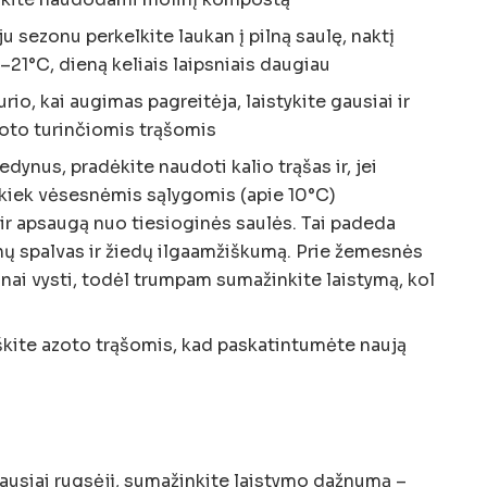
 sezonu perkelkite laukan į pilną saulę, naktį
–21°C, dieną keliais laipsniais daugiau
o, kai augimas pagreitėja, laistykite gausiai ir
azoto turinčiomis trąšomis
dynus, pradėkite naudoti kalio trąšas ir, jei
 kiek vėsesnėmis sąlygomis (apie 10°C)
ir apsaugą nuo tiesioginės saulės. Tai padeda
dynų spalvas ir žiedų ilgaamžiškumą. Prie žemesnės
inai vysti, todėl trumpam sumažinkite laistymą, kol
škite azoto trąšomis, kad paskatintumėte naują
ausiai rugsėjį, sumažinkite laistymo dažnumą –