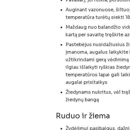
Auginant vazonuose, šiltuoju
temperatūra turėtų siekti 18
Maždaug nuo balandžio viduri
kartą per savaitę tręškite 
Pastebėjus nusidažiusius žie
įmanoma, augalus laikykite
užtikrindami gerą vėdinimą 
ilgiau išlaikyti ryškias žie
temperatūros lapai gali laik
augalai prisitaikys
Žiedynams nukritus, vėl trę
žiedynų bangą
Ruduo ir žiema
Žydėjimui pasibaigus, dažni