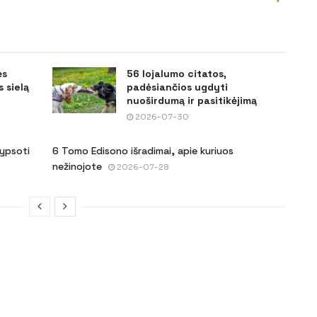
ės
56 lojalumo citatos,
 sielą
padėsiančios ugdyti
nuoširdumą ir pasitikėjimą
2026-07-30
šypsoti
6 Tomo Edisono išradimai, apie kuriuos
nežinojote
2026-07-28