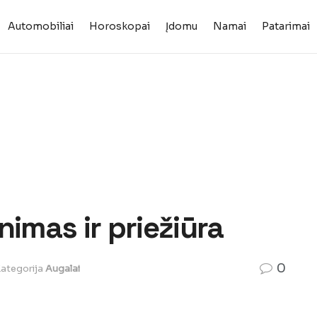
Automobiliai
Horoskopai
Įdomu
Namai
Patarimai
nimas ir priežiūra
0
ategorija
Augalai