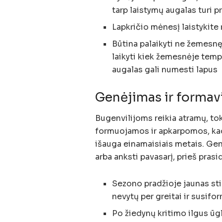
tarp laistymų augalas turi p
Lapkričio mėnesį laistykite 
Būtina palaikyti ne žemesnę
laikyti kiek žemesnėje temp
augalas gali numesti lapus
Genėjimas ir forma
Bugenvilijoms reikia atramų, toki
formuojamos ir apkarpomos, kad 
išauga einamaisiais metais. Ge
arba anksti pavasarį, prieš pras
Sezono pradžioje jaunas stip
nevytų per greitai ir susif
Po žiedynų kritimo ilgus ūg