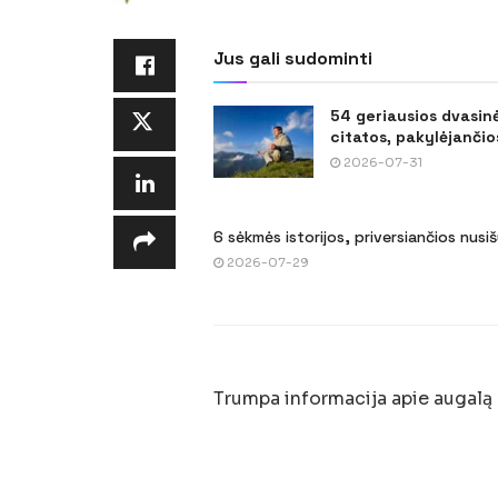
Jus gali sudominti
54 geriausios dvasin
citatos, pakylėjančios
2026-07-31
6 sėkmės istorijos, priversiančios nusi
2026-07-29
Trumpa informacija apie augalą