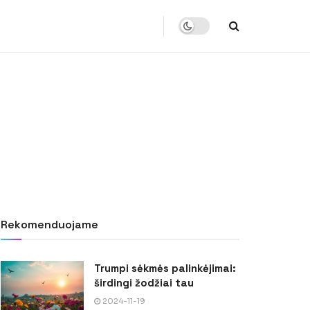
Rekomenduojame
Trumpi sėkmės palinkėjimai:
širdingi žodžiai tau
2024-11-19