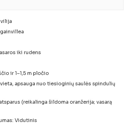
ilija
gainvillea
asaros iki rudens
čio ir 1–1,5 m pločio
 vieta, apsauga nuo tiesioginių saulės spindulių
atsparus (reikalinga šildoma oranžerija; vasarą
umas: Vidutinis