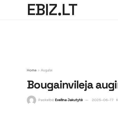
EBIZ.LT
Home
Augalai
Bougainvileja augi
Paskelbė
Evelina Jakutytė
2025-06-17
K