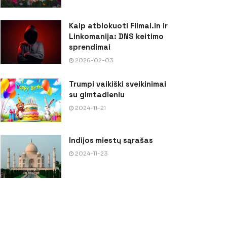
Kaip atblokuoti Filmai.in ir
Linkomanija: DNS keitimo
sprendimai
2026-02-03
Trumpi vaikiški sveikinimai
su gimtadieniu
2024-11-21
Indijos miestų sąrašas
2024-11-23