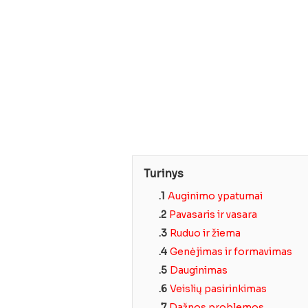
Turinys
.1
Auginimo ypatumai
.2
Pavasaris ir vasara
.3
Ruduo ir žiema
.4
Genėjimas ir formavimas
.5
Dauginimas
.6
Veislių pasirinkimas
.7
Dažnos problemos