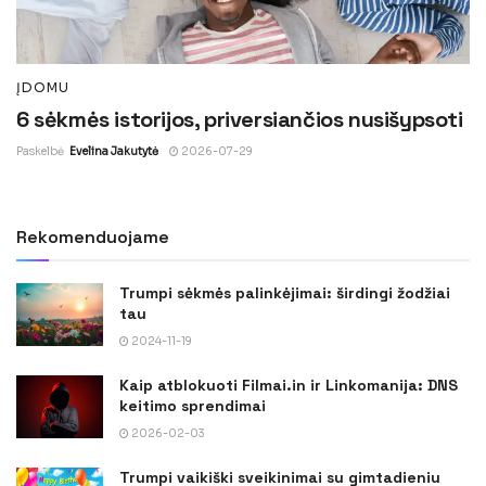
ĮDOMU
6 sėkmės istorijos, priversiančios nusišypsoti
Paskelbė
Evelina Jakutytė
2026-07-29
Rekomenduojame
Trumpi sėkmės palinkėjimai: širdingi žodžiai
tau
2024-11-19
Kaip atblokuoti Filmai.in ir Linkomanija: DNS
keitimo sprendimai
2026-02-03
Trumpi vaikiški sveikinimai su gimtadieniu