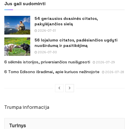
Jus gali sudominti
54 geriausios dvasinės citatos,
pakylėjančios sielą
2026-07-31
56 lojalumo citatos, padėsiančios ugdyti
nuoširdumą ir pasitikėjimą
2026-07-30
6 sėkmės istorijos, priversiančios nusišypsoti
2026-07-29
6 Tomo Edisono išradimai, apie kuriuos nežinojote
2026-07-28
Trumpa informacija
Turinys