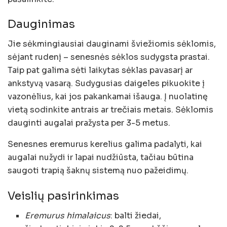
Dauginimas
Jie sėkmingiausiai dauginami šviežiomis sėklomis,
sėjant rudenį – senesnės sėklos sudygsta prastai.
Taip pat galima sėti laikytas sėklas pavasarį ar
ankstyvą vasarą. Sudygusias daigeles pikuokite į
vazonėlius, kai jos pakankamai išauga. Į nuolatinę
vietą sodinkite antrais ar trečiais metais. Sėklomis
dauginti augalai pražysta per 3-5 metus.
Senesnes eremurus kerelius galima padalyti, kai
augalai nužydi ir lapai nudžiūsta, tačiau būtina
saugoti trapią šaknų sistemą nuo pažeidimų.
Veislių pasirinkimas
Eremurus himalaicus
: balti žiedai,