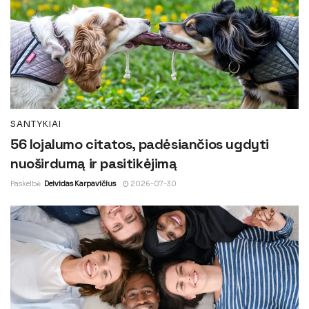
SANTYKIAI
56 lojalumo citatos, padėsiančios ugdyti
nuoširdumą ir pasitikėjimą
Paskelbė
Deividas Karpavičius
2026-07-30