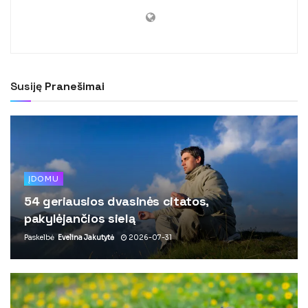
Susiję
Pranešimai
ĮDOMU
54 geriausios dvasinės citatos,
pakylėjančios sielą
Paskelbė
Evelina Jakutytė
2026-07-31