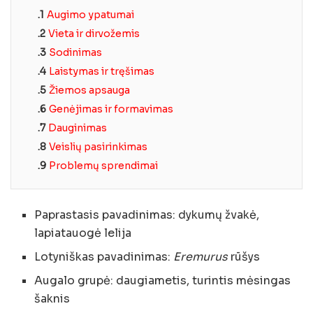
.1
Augimo ypatumai
.2
Vieta ir dirvožemis
.3
Sodinimas
.4
Laistymas ir tręšimas
.5
Žiemos apsauga
.6
Genėjimas ir formavimas
.7
Dauginimas
.8
Veislių pasirinkimas
.9
Problemų sprendimai
Paprastasis pavadinimas: dykumų žvakė,
lapiatauogė lelija
Lotyniškas pavadinimas:
Eremurus
rūšys
Augalo grupė: daugiametis, turintis mėsingas
šaknis