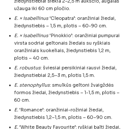
žiedynstiebiai siekia 2-2,5 m aukščio, augalas
užauga iki 60 cm pločio.
E. × isabellinus
‘Cleopatra’: oranžiniai žiedai,
žiedynstiebis – 1,5 m, plotis – 60-90 cm.
E. × isabellinus
‘Pinokkio’: oranžiniai pumpurai
virsta sodriai geltonais žiedais su ryškiais
oranžiniais kuokeliais, žiedynstiebis 1,2 m,
plotis – 40 cm.
E. robustus
: šviesiai persikiniai rausvi žiedai,
žiedynstiebiai 2,5–3 m, plotis 1,5 m.
E. stenophyllus
: smulkūs geltoni žvaigždės
formos žiedai, žiedynstiebis – 1-1,5 m, plotis –
60 cm.
E.
‘Romance’: oranžiniai-rožiniai žiedai,
žiedynstiebis 1,2–1,5 m, plotis – 60–90 cm.
E.
‘White Beauty Favourite’: ryškiai balti žiedai,