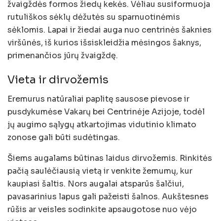
žvaigždės formos žiedų kekės. Vėliau susiformuoja
rutuliškos sėklų dėžutės su sparnuotinėmis
sėklomis. Lapai ir žiedai auga nuo centrinės šaknies
viršūnės, iš kurios išsiskleidžia mėsingos šaknys,
primenančios jūrų žvaigždę.
Vieta ir dirvožemis
Eremurus natūraliai paplitę sausose pievose ir
pusdykumėse Vakarų bei Centrinėje Azijoje, todėl
jų augimo sąlygų atkartojimas vidutinio klimato
zonose gali būti sudėtingas.
Šiems augalams būtinas laidus dirvožemis. Rinkitės
pačią saulėčiausią vietą ir venkite žemumų, kur
kaupiasi šaltis. Nors augalai atsparūs šalčiui,
pavasarinius lapus gali pažeisti šalnos. Aukštesnes
rūšis ar veisles sodinkite apsaugotose nuo vėjo