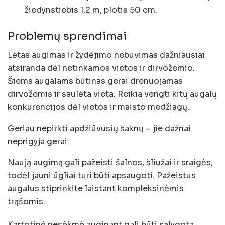
žiedynstiebis 1,2 m, plotis 50 cm.
Problemų sprendimai
Lėtas augimas ir žydėjimo nebuvimas dažniausiai
atsiranda dėl netinkamos vietos ir dirvožemio.
Šiems augalams būtinas gerai drenuojamas
dirvožemis ir saulėta vieta. Reikia vengti kitų augalų
konkurencijos dėl vietos ir maisto medžiagų.
Geriau nepirkti apdžiūvusių šaknų – jie dažnai
neprigyja gerai.
Naują augimą gali pažeisti šalnos, šliužai ir sraigės,
todėl jauni ūgliai turi būti apsaugoti. Pažeistus
augalus stiprinkite laistant kompleksinėmis
trąšomis.
Kartotinė nesėkmė auginant gali būti sąlygota