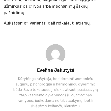
užmirkusios dirvos arba mechaninių šaknų
pažeidimų.
Aukštesnieji variantai gali reikalauti atramų.
Evelina Jakutytė
Kūrybinga rašytoja, besidominti asmeniniu
augimu, psichologija ir harmoningu gyvenimo
būdu. Savo tekstuose ji siekia atrasti pusiausvyrą
tarp kasdienio gyvenimo iššūkių ir vidinės
ramybės, ieškodama ne tik atsakymų, bet ir
įkvėpimo keliančių klausimų.