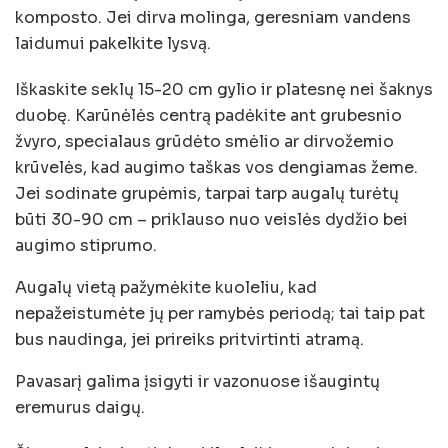
komposto. Jei dirva molinga, geresniam vandens
laidumui pakelkite lysvą.
Iškaskite seklų 15-20 cm gylio ir platesnę nei šaknys
duobę. Karūnėlės centrą padėkite ant grubesnio
žvyro, specialaus grūdėto smėlio ar dirvožemio
krūvelės, kad augimo taškas vos dengiamas žeme.
Jei sodinate grupėmis, tarpai tarp augalų turėtų
būti 30-90 cm – priklauso nuo veislės dydžio bei
augimo stiprumo.
Augalų vietą pažymėkite kuoleliu, kad
nepažeistumėte jų per ramybės periodą; tai taip pat
bus naudinga, jei prireiks pritvirtinti atramą.
Pavasarį galima įsigyti ir vazonuose išaugintų
eremurus daigų.