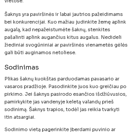
vietose.
Šaknys yra paviršinės ir labai jautrios pažeidimams
bei konkurencijai. Kuo mažiau judinkite žemę aplink
augalą, kad nepažeistumėte šaknų, stenkites
pašalinti aplink augančius kitus augalus. Nedideli
žiediniai svogūniniai ar paviršinės vienametės gėlės
gali būti auginamos netoliese.
Sodinimas
Plikas šaknų kuokštas parduodamas pavasario ar
vasaros pradžioje. Pasodinkite juos kuo greičiau po
pirkimo. Jei šaknys pasirodo esančios išdžiūvusios,
pamirkykite jas vandenyje keletą valandų prieš
sodinimą. Šaknys trapios, todėl jas reikia tvarkyti
itin atsargiai.
Sodinimo vietą pagerinkite įberdami puvinio ar