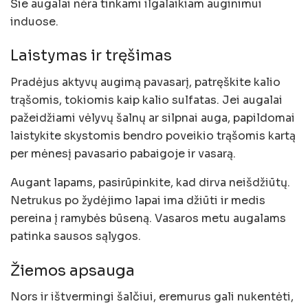
Šie augalai nėra tinkami ilgalaikiam auginimui
induose.
Laistymas ir tręšimas
Pradėjus aktyvų augimą pavasarį, patręškite kalio
trąšomis, tokiomis kaip kalio sulfatas. Jei augalai
pažeidžiami vėlyvų šalnų ar silpnai auga, papildomai
laistykite skystomis bendro poveikio trąšomis kartą
per mėnesį pavasario pabaigoje ir vasarą.
Augant lapams, pasirūpinkite, kad dirva neišdžiūtų.
Netrukus po žydėjimo lapai ima džiūti ir medis
pereina į ramybės būseną. Vasaros metu augalams
patinka sausos sąlygos.
Žiemos apsauga
Nors ir ištvermingi šalčiui, eremurus gali nukentėti,