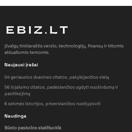
Įžvalgų tinklaraštis verslo, technologijų, finansų ir kitomis
aktualiomis temomis.
Naujausi įrašai
54 geriausios dvasinės citatos, pakylėjančios sielą
56 lojalumo citatos, padėsiančios ugdyti nuoširdumą ir
pasitikėjimą
6 sėkmės istorijos, priversiančios nusišypsoti
Naudinga
Būsto paskolos skaičiuoklė