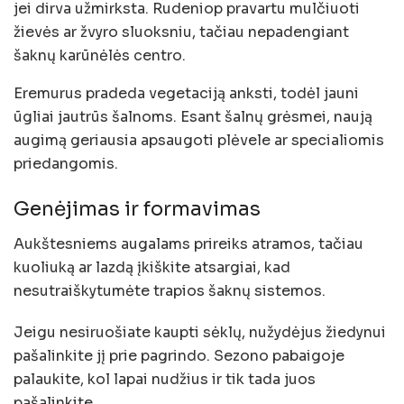
jei dirva užmirksta. Rudeniop pravartu mulčiuoti
žievės ar žvyro sluoksniu, tačiau nepadengiant
šaknų karūnėlės centro.
Eremurus pradeda vegetaciją anksti, todėl jauni
ūgliai jautrūs šalnoms. Esant šalnų grėsmei, naują
augimą geriausia apsaugoti plėvele ar specialiomis
priedangomis.
Genėjimas ir formavimas
Aukštesniems augalams prireiks atramos, tačiau
kuoliuką ar lazdą įkiškite atsargiai, kad
nesutraiškytumėte trapios šaknų sistemos.
Jeigu nesiruošiate kaupti sėklų, nužydėjus žiedynui
pašalinkite jį prie pagrindo. Sezono pabaigoje
palaukite, kol lapai nudžius ir tik tada juos
pašalinkite.