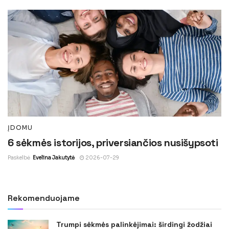
ĮDOMU
6 sėkmės istorijos, priversiančios nusišypsoti
Paskelbė
Evelina Jakutytė
2026-07-29
Rekomenduojame
Trumpi sėkmės palinkėjimai: širdingi žodžiai