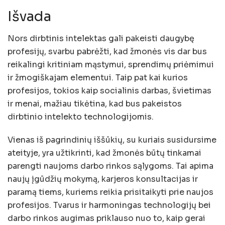
Išvada
Nors dirbtinis intelektas gali pakeisti daugybę
profesijų, svarbu pabrėžti, kad žmonės vis dar bus
reikalingi kritiniam mąstymui, sprendimų priėmimui
ir žmogiškajam elementui. Taip pat kai kurios
profesijos, tokios kaip socialinis darbas, švietimas
ir menai, mažiau tikėtina, kad bus pakeistos
dirbtinio intelekto technologijomis.
Vienas iš pagrindinių iššūkių, su kuriais susidursime
ateityje, yra užtikrinti, kad žmonės būtų tinkamai
parengti naujoms darbo rinkos sąlygoms. Tai apima
naujų įgūdžių mokymą, karjeros konsultacijas ir
paramą tiems, kuriems reikia prisitaikyti prie naujos
profesijos. Tvarus ir harmoningas technologijų bei
darbo rinkos augimas priklauso nuo to, kaip gerai