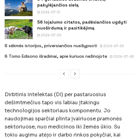
pakylėjančios sielą
2026-07-31
56 lojalumo citatos, padėsiančios ugdyti
nuoširdumą ir pasitikėjimą
2026-07-30
6 sėkmės istorijos, priversiančios nusišypsoti
2026-07-29
6 Tomo Edisono išradimai, apie kuriuos nežinojote
2026-07-28
Dirbtinis intelektas (DI) per pastaruosius
dešimtmečius tapo vis labiau įtakingu
technologijos sektoriaus komponentu. Jo
naudojimas sparčiai plinta įvairiuose pramonės
sektoriuose, nuo medicinos iki žemės ūkio. Su
tokiu augimu atėjo ir darbo rinkos pokyčiai, kai