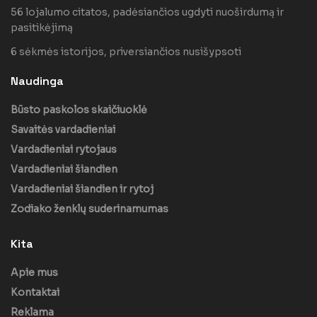
56 lojalumo citatos, padėsiančios ugdyti nuoširdumą ir
pasitikėjimą
6 sėkmės istorijos, priversiančios nusišypsoti
Naudinga
Būsto paskolos skaičiuoklė
Savaitės vardadieniai
Vardadieniai rytojaus
Vardadieniai šiandien
Vardadieniai šiandien ir rytoj
Zodiako ženklų suderinamumas
Kita
Apie mus
Kontaktai
Reklama