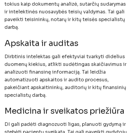
tokius kaip dokumentų analizė, sutarčių sudarymas
ir intelektinės nuosavybės teisių valdymas. Tai gali
paveikti teisininkų, notarų ir kitų teisės specialistų
darbą.
Apskaita ir auditas
Dirbtinis intelektas gali efektyviai tvarkyti didelius
duomenų kiekius, atlikti sudėtingas skaičiavimus ir
analizuoti finansinę informaciją. Tai leidžia
automatizuoti apskaitos ir audito procesus,
pakeičiant apskaitininkų, auditorių ir kitų finansinių
specialistų darbą.
Medicina ir sveikatos priežiūra
DI gali padėti diagnozuoti ligas, planuoti gydymą ir
stebėti pacientų sveikatą. Tai gali paveikti gydytojų,