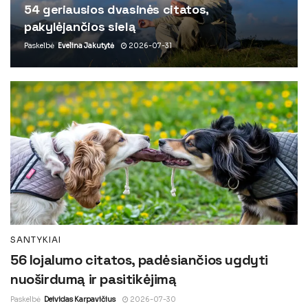
54 geriausios dvasinės citatos,
pakylėjančios sielą
Paskelbė
Evelina Jakutytė
2026-07-31
SANTYKIAI
56 lojalumo citatos, padėsiančios ugdyti
nuoširdumą ir pasitikėjimą
Paskelbė
Deividas Karpavičius
2026-07-30