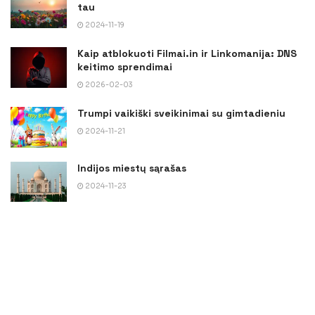
tau
2024-11-19
Kaip atblokuoti Filmai.in ir Linkomanija: DNS
keitimo sprendimai
2026-02-03
Trumpi vaikiški sveikinimai su gimtadieniu
2024-11-21
Indijos miestų sąrašas
2024-11-23