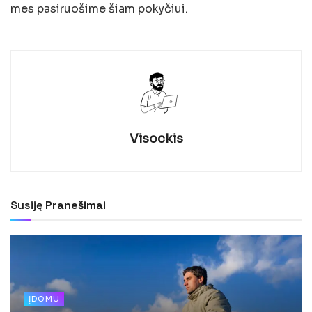
mes pasiruošime šiam pokyčiui.
Visockis
Susiję
Pranešimai
ĮDOMU