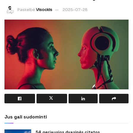
Paskelbė
Visockis
2025-07-28
Jus gali sudominti
54 geriausios dvasinės citatos,