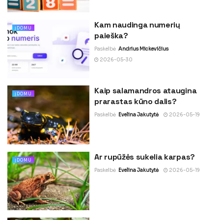
Kam naudinga numerių
ĮDOMU
paieška?
Paskelbė
Andrius Mickevičius
2026-05-30
Kaip salamandros ataugina
ĮDOMU
prarastas kūno dalis?
Paskelbė
Evelina Jakutytė
2026-05-19
Ar rupūžės sukelia karpas?
ĮDOMU
Paskelbė
Evelina Jakutytė
2026-05-19