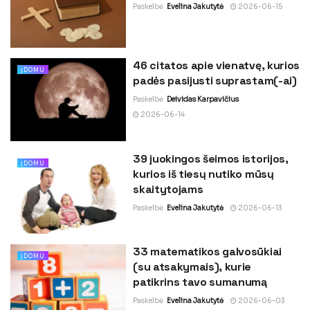
Paskelbė
Evelina Jakutytė
2026-06-15
46 citatos apie vienatvę, kurios
ĮDOMU
padės pasijusti suprastam(-ai)
Paskelbė
Deividas Karpavičius
2026-06-14
39 juokingos šeimos istorijos,
ĮDOMU
kurios iš tiesų nutiko mūsų
skaitytojams
Paskelbė
Evelina Jakutytė
2026-06-13
33 matematikos galvosūkiai
ĮDOMU
(su atsakymais), kurie
patikrins tavo sumanumą
Paskelbė
Evelina Jakutytė
2026-06-03