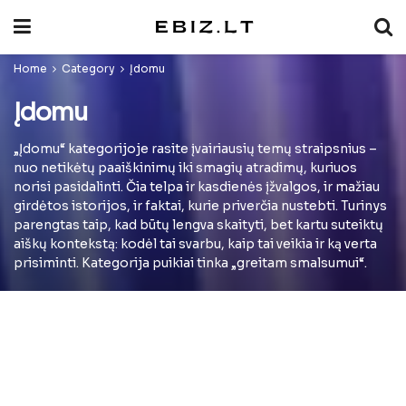
Home
Category
Įdomu
Įdomu
„Įdomu“ kategorijoje rasite įvairiausių temų straipsnius –
nuo netikėtų paaiškinimų iki smagių atradimų, kuriuos
norisi pasidalinti. Čia telpa ir kasdienės įžvalgos, ir mažiau
girdėtos istorijos, ir faktai, kurie priverčia nustebti. Turinys
parengtas taip, kad būtų lengva skaityti, bet kartu suteiktų
aiškų kontekstą: kodėl tai svarbu, kaip tai veikia ir ką verta
prisiminti. Kategorija puikiai tinka „greitam smalsumui“.