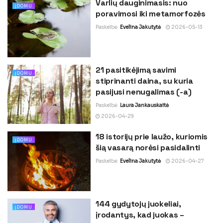
Varlių dauginimasis: nuo
ĮDOMU
poravimosi iki metamorfozės
Paskelbė
Evelina Jakutytė
2026-05-13
21 pasitikėjimą savimi
ĮDOMU
stiprinanti daina, su kuria
pasijusi nenugalimas (-a)
Paskelbė
Laura Jankauskaitė
2026-04-29
18 istorijų prie laužo, kuriomis
ĮDOMU
šią vasarą norėsi pasidalinti
Paskelbė
Evelina Jakutytė
2026-04-27
144 gydytojų juokeliai,
ĮDOMU
įrodantys, kad juokas –