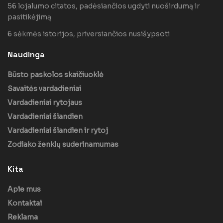
56 lojalumo citatos, padėsiančios ugdyti nuoširdumą ir
pasitikėjimą
6 sėkmės istorijos, priversiančios nusišypsoti
Naudinga
Būsto paskolos skaičiuoklė
Savaitės vardadieniai
Vardadieniai rytojaus
Vardadieniai šiandien
Vardadieniai šiandien ir rytoj
Zodiako ženklų suderinamumas
Kita
Apie mus
Kontaktai
Reklama