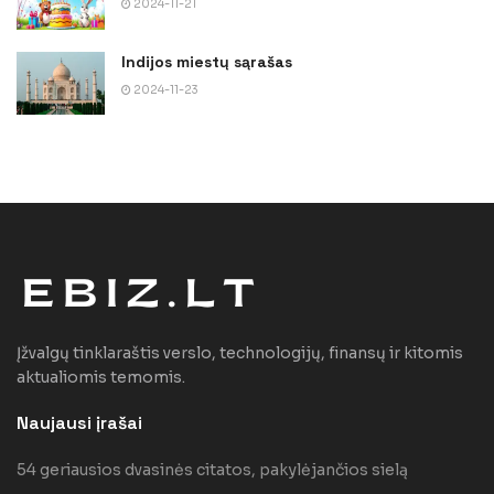
2024-11-21
Indijos miestų sąrašas
2024-11-23
Įžvalgų tinklaraštis verslo, technologijų, finansų ir kitomis
aktualiomis temomis.
Naujausi įrašai
54 geriausios dvasinės citatos, pakylėjančios sielą