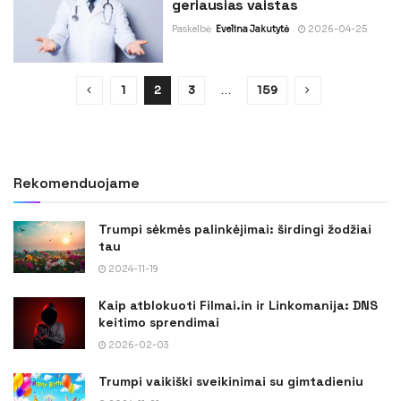
geriausias vaistas
Paskelbė
Evelina Jakutytė
2026-04-25
1
2
3
…
159
Rekomenduojame
Trumpi sėkmės palinkėjimai: širdingi žodžiai
tau
2024-11-19
Kaip atblokuoti Filmai.in ir Linkomanija: DNS
keitimo sprendimai
2026-02-03
Trumpi vaikiški sveikinimai su gimtadieniu