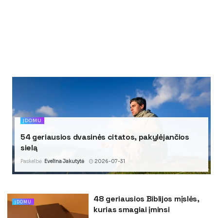
ĮDOMU
54 geriausios dvasinės citatos, pakylėjančios
sielą
Paskelbė
Evelina Jakutytė
2026-07-31
48 geriausios Biblijos mįslės,
ĮDOMU
kurias smagiai įminsi