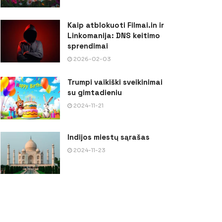
Kaip atblokuoti Filmai.in ir
Linkomanija: DNS keitimo
sprendimai
2026-02-03
Trumpi vaikiški sveikinimai
su gimtadieniu
2024-11-21
Indijos miestų sąrašas
2024-11-23