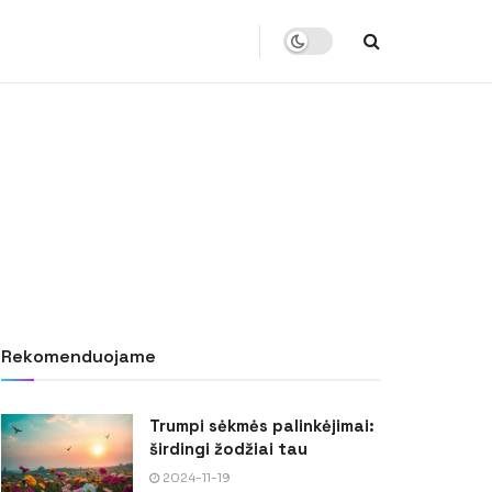
Rekomenduojame
Trumpi sėkmės palinkėjimai:
širdingi žodžiai tau
2024-11-19