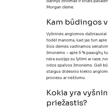
darinys žinomas ir kitais pavad
Morgan dėme.
Kam būdingos v
Vyšninės angiomos dažniausiai
todėl manoma, kad jas turi apie
šios dėmės vadinamos senatvinė
žmonėms – apie 5 % paauglių tu
nėra susijęs su lytimi ar rase, 
odos spalvos žmonėms. Gali būt
staigus didesnio kiekio angiomo
procesu ar nėštumu.
Kokia yra vyšni
priežastis?