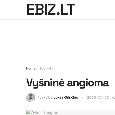
EBIZ.LT
Home
Sveikata
Vyšninė angioma
Paskelbė
Lukas Grinčius
2025-05-30
Ka