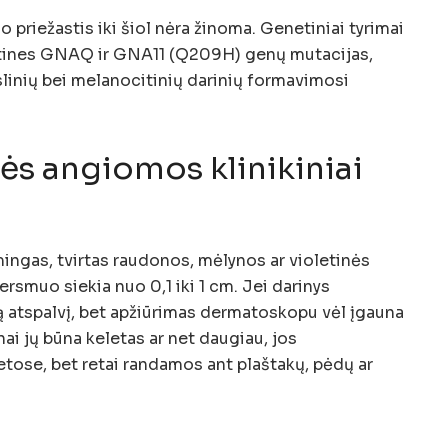
priežastis iki šiol nėra žinoma. Genetiniai tyrimai
atines GNAQ ir GNA11 (Q209H) genų mutacijas,
yslinių bei melanocitinių darinių formavimosi
ės angiomos klinikiniai
ngas, tvirtas raudonos, mėlynos ar violetinės
rsmuo siekia nuo 0,1 iki 1 cm. Jei darinys
dą atspalvį, bet apžiūrimas dermatoskopu vėl įgauna
nai jų būna keletas ar net daugiau, jos
etose, bet retai randamos ant plaštakų, pėdų ar