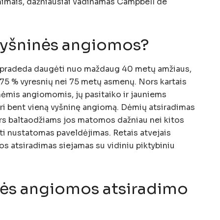
inimais, dažniausiai vadinamas Campbell de
yšninės angiomos?
 pradeda daugėti nuo maždaug 40 metų amžiaus,
 75 % vyresnių nei 75 metų asmenų. Nors kartais
mis angiomomis, jų pasitaiko ir jauniems
ri bent vieną vyšninę angiomą. Dėmių atsiradimas
nors baltaodžiams jos matomos dažniau nei kitos
i nustatomas paveldėjimas. Retais atvejais
s atsiradimas siejamas su vidiniu piktybiniu
nės angiomos atsiradimo