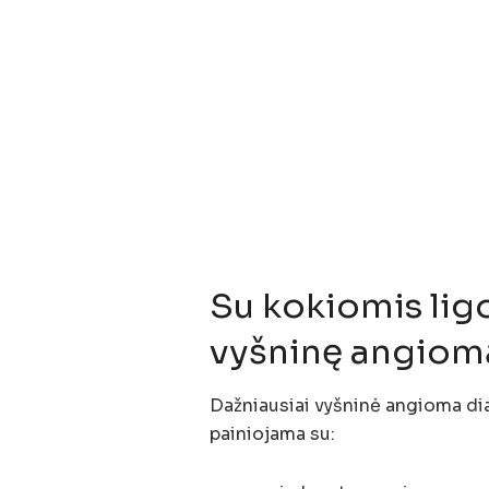
Su kokiomis lig
vyšninę angiom
Dažniausiai vyšninė angioma dia
painiojama su: