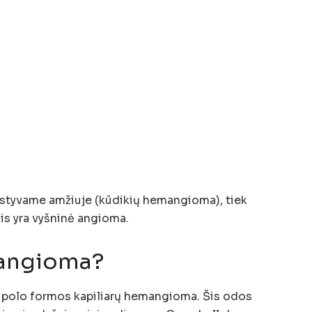
kstyvame amžiuje (kūdikių hemangioma), tiek
is yra vyšninė angioma.
 angioma?
upolo formos kapiliarų hemangioma. Šis odos