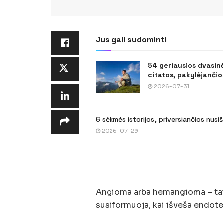
Jus gali sudominti
54 geriausios dvasin
citatos, pakylėjančios
2026-07-31
6 sėkmės istorijos, priversiančios nusi
2026-07-29
Angioma arba hemangioma – tai g
susiformuoja, kai išveša endoteli