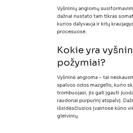
Vyšninių angiomų susiformavimo 
dažnai nustato tam tikras som
kurios dalyvauja ir kitų kraujag
procesuose.
Kokie yra vyšnin
požymiai?
Vyšninė angioma – tai neskausmi
spalvos odos mazgelis, kurio ske
trombuojasi, jis gali įgauti juo
raudonai purpurinį atspalvį. Daž
išsidėsčiusios įvairiose kūno vi
gleivinių.