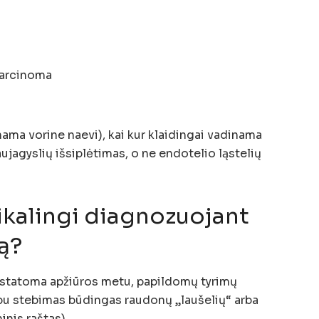
karcinoma
nama vorine naevi), kai kur klaidingai vadinama
aujagyslių išsiplėtimas, o ne endotelio ląstelių
ikalingi diagnozuojant
ą?
ustatoma apžiūros metu, papildomų tyrimų
pu stebimas būdingas raudonų „laušelių“ arba
ninis raštas).