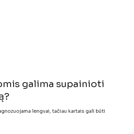
omis galima supainioti
ą?
gnozuojama lengvai, tačiau kartais gali būti