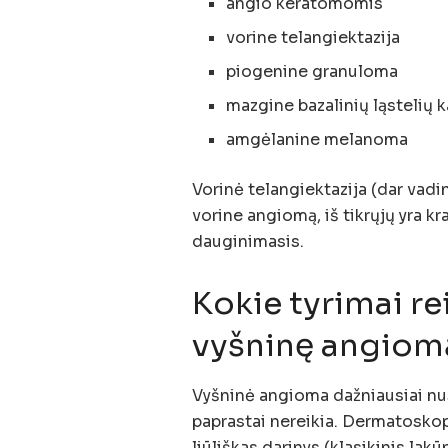
angio keratomomis
vorine telangiektazija
piogenine granuloma
mazgine bazalinių ląstelių 
amgėlanine melanoma
Vorinė telangiektazija (dar vadi
vorine angiomą, iš tikrųjų yra kr
dauginimasis.
Kokie tyrimai re
vyšninę angiom
Vyšninė angioma dažniausiai n
paprastai nereikia. Dermatosko
liūliškas darinys (klasikinis lakū