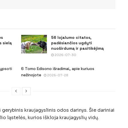
ės
56 lojalumo citatos,
 sielą
padėsiančios ugdyti
nuoširdumą ir pasitikėjimą
2026-07-30
šypsoti
6 Tomo Edisono išradimai, apie kuriuos
nežinojote
2026-07-28
erybinis kraujagyslinis odos darinys. Šie dariniai
o ląstelės, kurios iškloja kraujagyslių vidų.