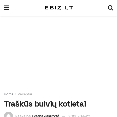
Home
Receptai
Traškūs bulvių kotletai
Paskelbė
Evelina Jakutytė
2025-03-27