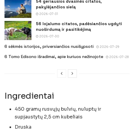
54 geriausios dvasinės citatos,
pakylėjančios sielą
2026-07-31
56 lojalumo citatos, padėsiančios ugdyti
nuoširdumą ir pasitikėjimą
2026-07-30
6 sėkmės istorijos, priversiančios nusišypsoti
2026-07-29
6 Tomo Edisono išradimai, apie kuriuos nežinojote
2026-07-28
Ingredientai
450 gramų rusvųjų bulvių, nuluptų ir
supjaustytų 2,5 cm kubeliais
Druska