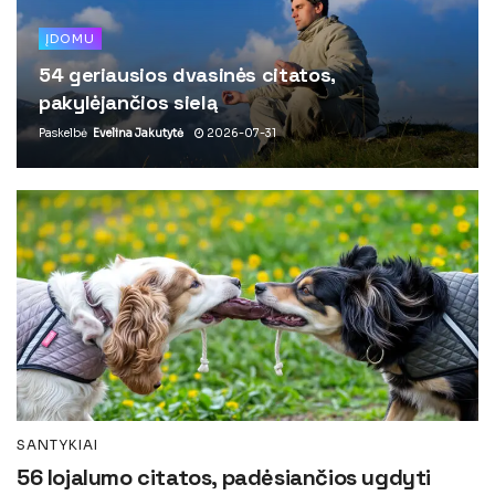
ĮDOMU
54 geriausios dvasinės citatos,
pakylėjančios sielą
Paskelbė
Evelina Jakutytė
2026-07-31
SANTYKIAI
56 lojalumo citatos, padėsiančios ugdyti