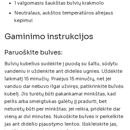
1 valgomasis šaukštas bulvių krakmolo
Neutralaus, aukštos temperatūros aliejaus
kepimui
Gaminimo instrukcijos
Paruoškite bulves:
Bulvių kubelius sudėkite į puodą su šaltu, sūdytu
vandeniu ir uždenkite ant didelės ugnies. Uždėkite
laikmatį 15 minučių. Praėjus 15 minučių, net jei
vanduo dar nebuvo ilgai užviręs, patikrinkite bulvės
kubelį. Jis turėtų būti pakankamai minkštas, kad
peilis arba smeigtukas galėtų jį pradurti, bet
neturėtų būti per minkštas; jei reikia, pridėkite dar
vieną ar dvi minutes. Nukoškite bulves ir perkelkite
jas ant didelio pjaustymo lentos. Išskleiskite jas,