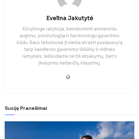
Evelina Jakutytė
Kūrybinga rašytoja, besidominti asmeniniu
augimu, psichologija ir harmoningu gyvenimo
būdu. Savo tekstuose ji siekia atrasti pusiausvyrą
tarp kasdienio gyvenimo iššūkių ir vidinės
ramybės, ieškodama ne tik atsakymų, bet ir
įkvėpimo keliančių klausimų.
Susiję
Pranešimai