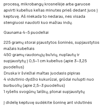
procesą, mikrobangų krosnelėje arba garuose
apvirti kubelius kelias minutes prieš dedant juos į
keptuvę. Aš niekada to nedarau, nes visada
stengiuosi naudoti kuo mažiau indų.
Gaunama 4–5 puodeliai
225 gramų storai pjaustytos šoninės, supjaustytos
mažais kubeliais
450 gramų raudonųjų bulvių, nuplautų ir
supjaustytų į 0,5–1 cm kubelius (apie 3–3,25
puodelius)
Druska ir šviežiai maltas juodasis pipiras
4 vidutinio dydžio kukurūzai, grūdai nulupti nuo
burbuolių (apie 2,5–3 puodelius)
1 ryšelis svogūnų laiškų, plonai supjaustytų
Į didelę keptuvę sudėkite šoninę ant vidutinės