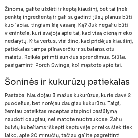
Žinoma, galite uždėti ir keptą kiaušinį, bet tai įneš
penktą ingredientą ir gali sugadinti jūsų planus būti
kuo labiau tingiam šią vasarą. Ką? Juk negaliu būti
vienintelė, kuri svajoja apie tai, kad visą dieną nieko
nedarytų. Kita vertus, visi žino, kad pridėjus kiaušinį,
patiekalas tampa pilnaverčiu ir subalansuotu
maistu. Reikės priimti sunkius sprendimus. Siūlau
pasigaminti Porch Swings, kol mąstote apie tai.
Šoninės ir kukurūzų patiekalas
Pastaba: Naudojau 3 mažus kukurūzus, kurie davė 2
puodelius, bet norėjau daugiau kukurūzų. Taigi,
žemiau pateiktas receptas atspindi pasiūlymą
naudoti daugiau, nei matote nuotraukose. Žalių
bulvių kubeliams iškepti keptuvėje prireiks šiek tiek
laiko, apie 20 minučių, tačiau galite pagreitinti