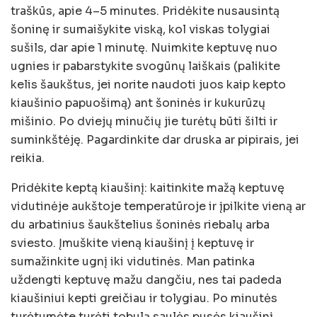
traškūs, apie 4–5 minutes. Pridėkite nusausintą
šoninę ir sumaišykite viską, kol viskas tolygiai
sušils, dar apie 1 minutę. Nuimkite keptuvę nuo
ugnies ir pabarstykite svogūnų laiškais (palikite
kelis šaukštus, jei norite naudoti juos kaip kepto
kiaušinio papuošimą) ant šoninės ir kukurūzų
mišinio. Po dviejų minučių jie turėtų būti šilti ir
suminkštėję. Pagardinkite dar druska ar pipirais, jei
reikia.
Pridėkite keptą kiaušinį: kaitinkite mažą keptuvę
vidutinėje aukštoje temperatūroje ir įpilkite vieną ar
du arbatinius šaukštelius šoninės riebalų arba
sviesto. Įmuškite vieną kiaušinį į keptuvę ir
sumažinkite ugnį iki vidutinės. Man patinka
uždengti keptuvę mažu dangčiu, nes tai padeda
kiaušiniui kepti greičiau ir tolygiau. Po minutės
turėtumėte turėti tobulą saulės pusės kiaušinį.