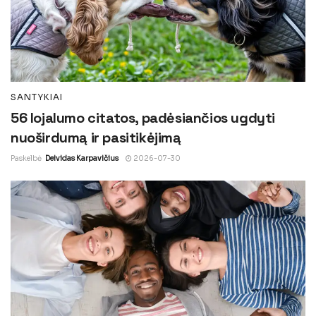
SANTYKIAI
56 lojalumo citatos, padėsiančios ugdyti
nuoširdumą ir pasitikėjimą
Paskelbė
Deividas Karpavičius
2026-07-30