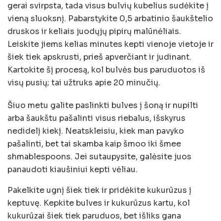
gerai svirpsta, tada visus bulvių kubelius sudėkite į
vieną sluoksnį. Pabarstykite 0,5 arbatinio šaukštelio
druskos ir keliais juodųjų pipirų malūnėliais.
Leiskite jiems kelias minutes kepti vienoje vietoje ir
šiek tiek apskrusti, prieš apverčiant ir judinant.
Kartokite šį procesą, kol bulvės bus paruduotos iš
visų pusių; tai užtruks apie 20 minučių.
Šiuo metu galite paslinkti bulves į šoną ir nupilti
arba šaukštu pašalinti visus riebalus, išskyrus
nedidelį kiekį. Neatskleisiu, kiek man pavyko
pašalinti, bet tai skamba kaip šmoo iki šmee
shmablespoons. Jei sutaupysite, galėsite juos
panaudoti kiaušiniui kepti vėliau.
Pakelkite ugnį šiek tiek ir pridėkite kukurūzus į
keptuvę. Kepkite bulves ir kukurūzus kartu, kol
kukurūzai šiek tiek paruduos, bet išliks gana