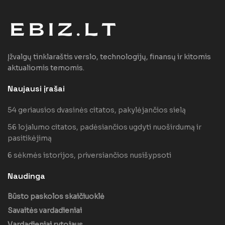
Įžvalgų tinklaraštis verslo, technologijų, finansų ir kitomis
aktualiomis temomis.
Naujausi įrašai
54 geriausios dvasinės citatos, pakylėjančios sielą
56 lojalumo citatos, padėsiančios ugdyti nuoširdumą ir
pasitikėjimą
6 sėkmės istorijos, priversiančios nusišypsoti
Naudinga
Būsto paskolos skaičiuoklė
Savaitės vardadieniai
Vardadieniai rytojaus