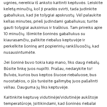
ugnies, nereikia iš anksto kaitinti keptuvės. Leiskite
keletą minučių, kol ji pradės svirti, tada judinkite
gabaliukus, kad jie tolygiai apskrustų. Vėl palaukite
kelias minutes, prieš judindami gabaliukus; turite
gauti tolygiai auksinius ir traškius. Tam prireiks apie
10 minučių. Išimkite šoninės gabaliukus su
kiaurasamčiu, palikite riebalus keptuvėje ir
perkelkite šoninę ant popierinių rankšluosčių, kad
nusausintumėte.
Jei šoninė buvo tokia kaip mano, liks daug riebalų.
Būsite linkę juos nupilti. Prašau, nedarykite to!
Bulvės, kurios bus keptos šiuose riebaluose, bus
nuostabios, o jūs turėsite galimybę juos pašalinti
vėliau. Dauguma jų liks keptuvėje.
Kaitinkite keptuvę vidutinėje/vidutinėje aukštoje
temperatūroje, įsitikindami, kad šoninės riebalai