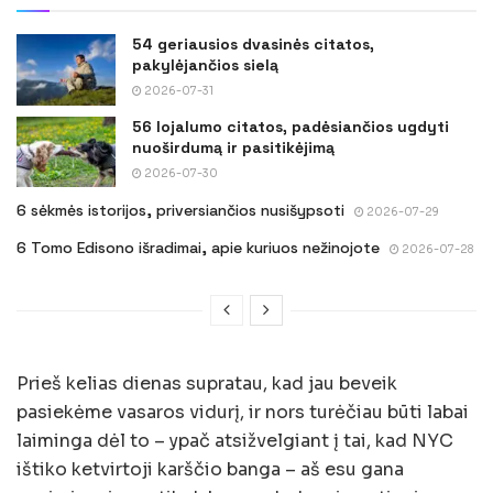
54 geriausios dvasinės citatos,
pakylėjančios sielą
2026-07-31
56 lojalumo citatos, padėsiančios ugdyti
nuoširdumą ir pasitikėjimą
2026-07-30
6 sėkmės istorijos, priversiančios nusišypsoti
2026-07-29
6 Tomo Edisono išradimai, apie kuriuos nežinojote
2026-07-28
Prieš kelias dienas supratau, kad jau beveik
pasiekėme vasaros vidurį, ir nors turėčiau būti labai
laiminga dėl to – ypač atsižvelgiant į tai, kad NYC
ištiko ketvirtoji karščio banga – aš esu gana