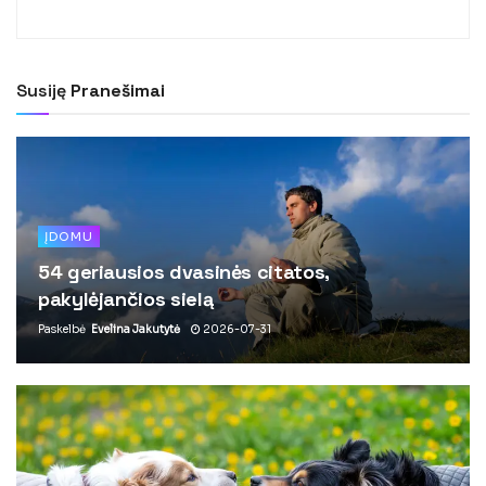
Susiję
Pranešimai
ĮDOMU
54 geriausios dvasinės citatos,
pakylėjančios sielą
Paskelbė
Evelina Jakutytė
2026-07-31