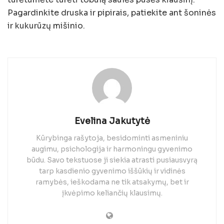
Pagardinkite druska ir pipirais, patiekite ant šoninės
ir kukurūzų mišinio.
Evelina Jakutytė
Kūrybinga rašytoja, besidominti asmeniniu
augimu, psichologija ir harmoningu gyvenimo
būdu. Savo tekstuose ji siekia atrasti pusiausvyrą
tarp kasdienio gyvenimo iššūkių ir vidinės
ramybės, ieškodama ne tik atsakymų, bet ir
įkvėpimo keliančių klausimų.