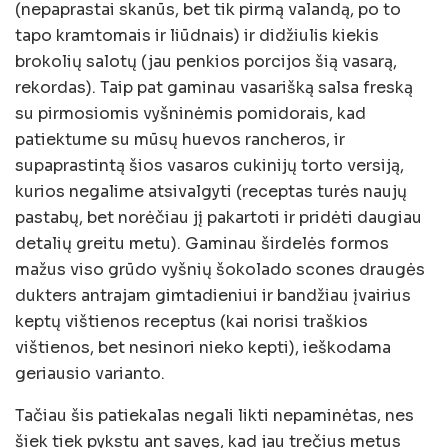
(nepaprastai skanūs, bet tik pirmą valandą, po to
tapo kramtomais ir liūdnais) ir didžiulis kiekis
brokolių salotų (jau penkios porcijos šią vasarą,
rekordas). Taip pat gaminau vasarišką salsa freską
su pirmosiomis vyšninėmis pomidorais, kad
patiektume su mūsų huevos rancheros, ir
supaprastintą šios vasaros cukinijų torto versiją,
kurios negalime atsivalgyti (receptas turės naujų
pastabų, bet norėčiau jį pakartoti ir pridėti daugiau
detalių greitu metu). Gaminau širdelės formos
mažus viso grūdo vyšnių šokolado scones draugės
dukters antrajam gimtadieniui ir bandžiau įvairius
keptų vištienos receptus (kai norisi traškios
vištienos, bet nesinori nieko kepti), ieškodama
geriausio varianto.
Tačiau šis patiekalas negali likti nepaminėtas, nes
šiek tiek pykstu ant savęs, kad jau trečius metus