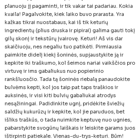
planuoju jį pagaminti, ir tik vakar tai padariau. Kokia
kvaila! Pagalvokite, kiek laiko buvo prarasta. Yra
kažkas tikrai nuostabaus, kai iš tik keturių
ingredientų (plius druska ir pipirai) galima gauti tokį
gilų skonį ir tekstūrų įvairovę. Keturi! Aš vis dar
skaičiuoju, nes negaliu tuo patikėti. Pirmiausia
paimkite didelį kiekį šoninės, supjaustykite ją ir
kepkite iki traškumo, kol šeimos nariai vaikščios pro
virtuvę ir ims gabaliukus nuo popierinio
rankšluosčio. Tada tą šoninės riebalą panaudokite
bulvėms kepti, kol jos taip pat taps traškios ir
auksinės, ir visi kiti bulvių gabaliukai atrodys
nesąžiningai. Padidinkite ugnį, pridėkite šviežių
saldžių kukurūzų ir kepkite, kol jie paruduos, bet
išliks traškūs, o tada nuimkite keptuvę nuo ugnies,
pabarstykite svogūnų laiškais ir leiskite garams juos
ištirpinti patiekale. Vienas-du-trys-keturi. Būm!