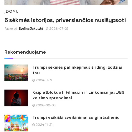
ĮDOMU
6 sėkmės istorijos, priversiančios nusišypsoti
Paskelbė
Evelina Jakutytė
2026-07-29
Rekomenduojame
Trumpi sėkmės palinkėjimai: širdingi žodžiai
tau
2024-11-19
Kaip atblokuoti Filmai.in ir Linkomanija: DNS
keitimo sprendimai
2026-02-03
Trumpi vaikiški sveikinimai su gimtadieniu
2024-11-21