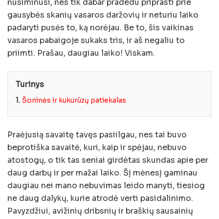
nusiminusi, nes tik dabar pradedu priprasti prie
gausybės skanių vasaros daržovių ir neturiu laiko
padaryti pusės to, ką norėjau. Be to, šis vaikinas
vasaros pabaigoje sukaks tris, ir aš negaliu to
priimti. Prašau, daugiau laiko! Viskam.
Turinys
1.
Šoninės ir kukurūzų patiekalas
Praėjusią savaitę tavęs pasiilgau, nes tai buvo
beprotiška savaitė, kuri, kaip ir spėjau, nebuvo
atostogų, o tik tas seniai girdėtas skundas apie per
daug darbų ir per mažai laiko. Šį mėnesį gaminau
daugiau nei mano nebuvimas leido manyti, tiesiog
ne daug dalykų, kurie atrodė verti pasidalinimo.
Pavyzdžiui, avižinių dribsnių ir braškių sausainių