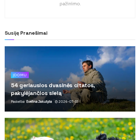
pažinimo.
Susiję
Pranešimai
ĮDOMU
54 geriausios dvasinės citatos,
pakylėjančios sielą
Paskelbė
Evelina Jakutytė
2026-07-31