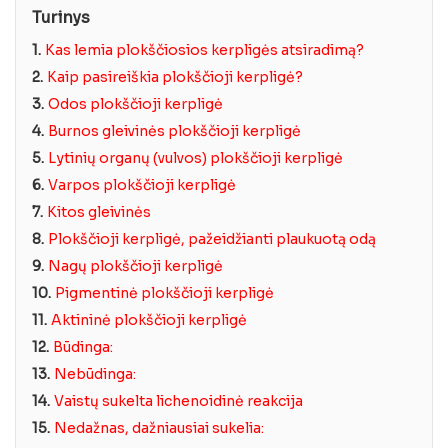
Turinys
1.
Kas lemia plokščiosios kerpligės atsiradimą?
2.
Kaip pasireiškia plokščioji kerpligė?
3.
Odos plokščioji kerpligė
4.
Burnos gleivinės plokščioji kerpligė
5.
Lytinių organų (vulvos) plokščioji kerpligė
6.
Varpos plokščioji kerpligė
7.
Kitos gleivinės
8.
Plokščioji kerpligė, pažeidžianti plaukuotą odą
9.
Nagų plokščioji kerpligė
10.
Pigmentinė plokščioji kerpligė
11.
Aktininė plokščioji kerpligė
12.
Būdinga:
13.
Nebūdinga:
14.
Vaistų sukelta lichenoidinė reakcija
15.
Nedažnas, dažniausiai sukelia: