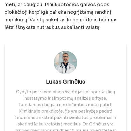
metų ar daugiau. Plaukuotosios galvos odos
plokščioji kerpligė palieka negrįžtamą randinį
nuplikimą. Vaistų sukeltas lichenoidinis bėrimas
lėtai išnyksta nutraukus sukeliantį vaistą.
Lukas Grinčius
Gydytojas ir medicinos švietėjas, ekspertas ligų
nustatymo ir simptomų analizės srityse.
Turėdamas daugiau nei dešimties metų patirtį
klinikinėje praktikoje, jis yra pasiryžęs padėti
žmonėms anksti atpažinti sveikatos problemas ir
skatinti laiku kreiptis į medikus. Dr. Grinčius yra
baigęs medicinos studijas Vilniaus universitete ir