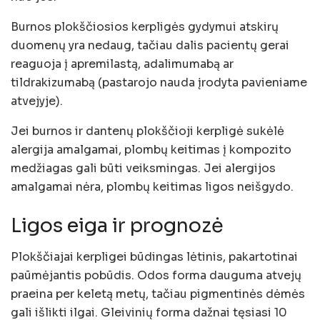
Burnos plokščiosios kerpligės gydymui atskirų
duomenų yra nedaug, tačiau dalis pacientų gerai
reaguoja į apremilastą, adalimumabą ar
tildrakizumabą (pastarojo nauda įrodyta pavieniame
atvejyje).
Jei burnos ir dantenų plokščioji kerpligė sukėlė
alergija amalgamai, plombų keitimas į kompozito
medžiagas gali būti veiksmingas. Jei alergijos
amalgamai nėra, plombų keitimas ligos neišgydo.
Ligos eiga ir prognozė
Plokščiajai kerpligei būdingas lėtinis, pakartotinai
paūmėjantis pobūdis. Odos forma dauguma atvejų
praeina per keletą metų, tačiau pigmentinės dėmės
gali išlikti ilgai. Gleivinių forma dažnai tęsiasi 10