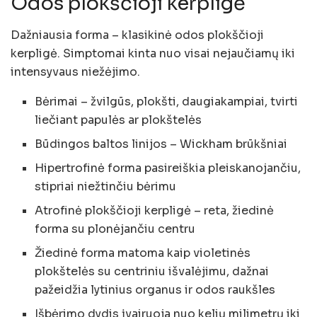
Odos plokščioji kerpligė
Dažniausia forma – klasikinė odos plokščioji
kerpligė. Simptomai kinta nuo visai nejaučiamų iki
intensyvaus niežėjimo.
Bėrimai – žvilgūs, plokšti, daugiakampiai, tvirti
liečiant papulės ar plokštelės
Būdingos baltos linijos – Wickham brūkšniai
Hipertrofinė forma pasireiškia pleiskanojančiu,
stipriai niežtinčiu bėrimu
Atrofinė plokščioji kerpligė – reta, žiedinė
forma su plonėjančiu centru
Žiedinė forma matoma kaip violetinės
plokštelės su centriniu išvalėjimu, dažnai
pažeidžia lytinius organus ir odos raukšles
Išbėrimo dydis įvairuoja nuo kelių milimetrų iki