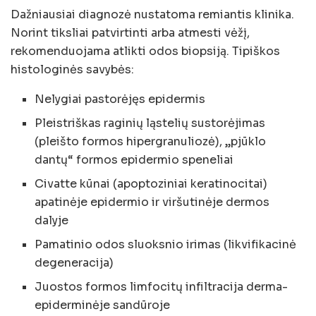
Dažniausiai diagnozė nustatoma remiantis klinika.
Norint tiksliai patvirtinti arba atmesti vėžį,
rekomenduojama atlikti odos biopsiją. Tipiškos
histologinės savybės:
Nelygiai pastorėjęs epidermis
Pleistriškas raginių ląstelių sustorėjimas
(pleišto formos hipergranuliozė), „pjūklo
dantų“ formos epidermio speneliai
Civatte kūnai (apoptoziniai keratinocitai)
apatinėje epidermio ir viršutinėje dermos
dalyje
Pamatinio odos sluoksnio irimas (likvifikacinė
degeneracija)
Juostos formos limfocitų infiltracija derma-
epiderminėje sandūroje