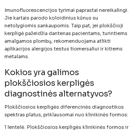
Imunofluorescencijos tyrimai paprastai nereikalingi.
Jie kartais parodo koloidinius kūnus su
netolygiomis sankaupomis. Taip pat, jei plokščioji
kerpligė pažeidžia dantenas pacientams, turintiems
amalgamos plombų, rekomenduojama atlikti
aplikacijos alergijos testus tiomersaliui ir kitiems
metalams.
Kokios yra galimos
plokščiosios kerpligės
diagnostinės alternatyvos?
Plokščiosios kerpligės diferencinės diagnostikos
spektras platus, priklausomai nuo klinikinės formos:
1 lentelė. Plokščiosios kerpligės klinikinės formos ir