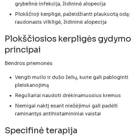
grybelinė infekcija, židininė alopecija
Plokščioji kerpligė, pažeidžianti plaukuotą odą:
raudonasis vilkligė, židininė alopecija
Plokščiosios kerpligės gydymo
principai
Bendros priemonės
Vengti muilo ir dušo želių, kurie gali pabloginti
pleiskanojimą
Reguliariai naudoti drėkinamuosius kremus
Nemigai naktį esant niežėjimui gali padėti
raminantys antihistamininiai vaistai
Specifinė terapija