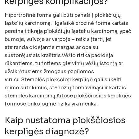
kerpligės komplikacijos?
Hipertrofinė forma gali būti panaši į plokščiųjų
ląstelių karcinomą. Ilgalaikė erozinė forma kartais
pereina į tikrąją plokščiųjų ląstelių karcinomą, ypač
burnoje, vulvoje ar varpoje – reikia įtarti, jei
atsiranda didėjantis mazgas ar opa su
sustorėjusiais kraštais.Vėžio rizika padidėja
rūkantiems, turintiems gleivinių vėžių istoriją ar
užsikrėtusiems žmogaus papilomos
virusu.Stemplės plokščioji kerpligė gali sukelti
rijimo sutrikimus, stenozių formavimąsi ir kartais
stemplės karcinomą.Kitose plokščiosios kerpligės
formose onkologinė rizika yra menka.
Kaip nustatoma plokščiosios
kerpligės diagnozė?