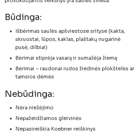
provokuojantis veiksnys yra saulės šviesa.
Būdinga:
Išbėrimas saulės apšviestose srityse (kakta,
skruostai, lūpos, kaklas, plaštakų nugarinė
pusė, dilbiai)
Bėrimai stiprėja vasarą ir sumažėja žiemą
Bėrimai – raudonai rudos žiedinės plokštelės ar
tamsios dėmės
Nebūdinga:
Nėra niežėjimo
Nepažeidžiamos gleivinės
Nepasireiškia Koebner reiškinys