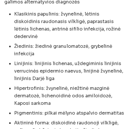
galimos alternatyvios diagnozės
Klasikinis papulinis: žvynelinė, lėtinis
diskoidinis raudonasis vilkligė, paprastasis
lėtinis lichenas, antrinė sifilio infekcija, rožinė
dedervinė
Žiedinis: žiedinė granulomatozė, grybelinė
infekcija
Linijinis: linijinis lichenas, uždegiminis linijinis
verrucinės epidermio naevus, linijinė žvynelinė,
linijinis Darjė liga
Hipertrofinis: žvynelinė, niežtinė mazginė
dermatozė, lichenoidinė odos amiloidozė,
Kaposi sarkoma
Pigmentinis: pilkai mėlyno atspalvio dermatitas
Aktininė forma: diskoidinė raudonoji vilkligė,