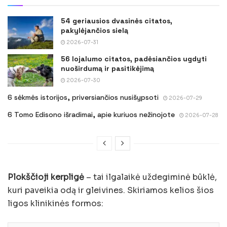
54 geriausios dvasinės citatos,
pakylėjančios sielą
2026-07-31
56 lojalumo citatos, padėsiančios ugdyti
nuoširdumą ir pasitikėjimą
2026-07-30
6 sėkmės istorijos, priversiančios nusišypsoti
2026-07-29
6 Tomo Edisono išradimai, apie kuriuos nežinojote
2026-07-28
Plokščioji kerpligė
– tai ilgalaikė uždegiminė būklė,
kuri paveikia odą ir gleivines. Skiriamos kelios šios
ligos klinikinės formos: