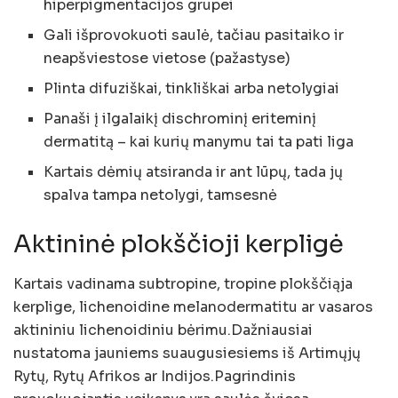
hiperpigmentacijos grupei
Gali išprovokuoti saulė, tačiau pasitaiko ir
neapšviestose vietose (pažastyse)
Plinta difuziškai, tinkliškai arba netolygiai
Panaši į ilgalaikį dischrominį eriteminį
dermatitą – kai kurių manymu tai ta pati liga
Kartais dėmių atsiranda ir ant lūpų, tada jų
spalva tampa netolygi, tamsesnė
Aktininė plokščioji kerpligė
Kartais vadinama subtropine, tropine plokščiąja
kerplige, lichenoidine melanodermatitu ar vasaros
aktininiu lichenoidiniu bėrimu.Dažniausiai
nustatoma jauniems suaugusiesiems iš Artimųjų
Rytų, Rytų Afrikos ar Indijos.Pagrindinis