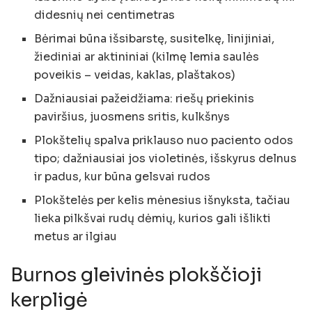
didesnių nei centimetras
Bėrimai būna išsibarstę, susitelkę, linijiniai,
žiediniai ar aktininiai (kilmę lemia saulės
poveikis – veidas, kaklas, plaštakos)
Dažniausiai pažeidžiama: riešų priekinis
paviršius, juosmens sritis, kulkšnys
Plokštelių spalva priklauso nuo paciento odos
tipo; dažniausiai jos violetinės, išskyrus delnus
ir padus, kur būna gelsvai rudos
Plokštelės per kelis mėnesius išnyksta, tačiau
lieka pilkšvai rudų dėmių, kurios gali išlikti
metus ar ilgiau
Burnos gleivinės plokščioji
kerpligė