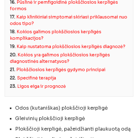
16.
Pūslinė ir pemfigoidinė plokščiosios kerpligės
formos
17.
Kaip klinikiniai simptomai skiriasi priklausomai nuo
odos tipo?
18.
Kokios galimos plokščiosios kerpligės
komplikacijos?
19.
Kaip nustatoma plokščiosios kerpligės diagnozė?
20.
Kokios yra galimos plokščiosios kerpligės
diagnostinės alternatyvos?
21.
Plokščiosios kerpligės gydymo principai
22.
Specifinė terapija
23.
Ligos eiga ir prognozė
Odos (kutaniškas) plokščioji kerpligė
Gleivinių plokščioji kerpligė
Plokščioji kerpligė, pažeidžianti plaukuotą odą