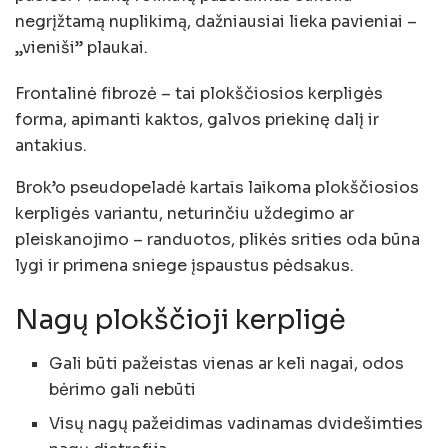
negrįžtamą nuplikimą, dažniausiai lieka pavieniai –
„vieniši” plaukai.
Frontalinė fibrozė – tai plokščiosios kerpligės
forma, apimanti kaktos, galvos priekinę dalį ir
antakius.
Brok’o pseudopeladė kartais laikoma plokščiosios
kerpligės variantu, neturinčiu uždegimo ar
pleiskanojimo – randuotos, plikės srities oda būna
lygi ir primena sniege įspaustus pėdsakus.
Nagų plokščioji kerpligė
Gali būti pažeistas vienas ar keli nagai, odos
bėrimo gali nebūti
Visų nagų pažeidimas vadinamas dvidešimties