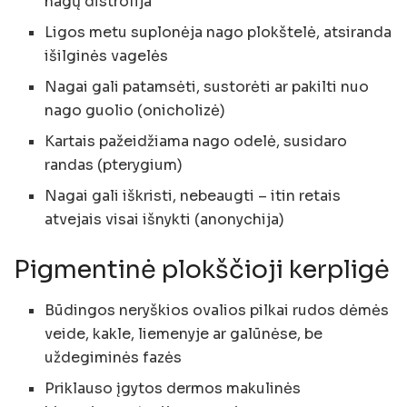
nagų distrofija
Ligos metu suplonėja nago plokštelė, atsiranda
išilginės vagelės
Nagai gali patamsėti, sustorėti ar pakilti nuo
nago guolio (onicholizė)
Kartais pažeidžiama nago odelė, susidaro
randas (pterygium)
Nagai gali iškristi, nebeaugti – itin retais
atvejais visai išnykti (anonychija)
Pigmentinė plokščioji kerpligė
Būdingos neryškios ovalios pilkai rudos dėmės
veide, kakle, liemenyje ar galūnėse, be
uždegiminės fazės
Priklauso įgytos dermos makulinės