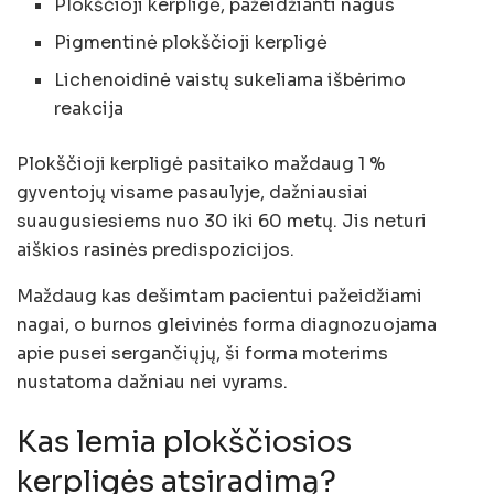
Plokščioji kerpligė, pažeidžianti nagus
Pigmentinė plokščioji kerpligė
Lichenoidinė vaistų sukeliama išbėrimo
reakcija
Plokščioji kerpligė pasitaiko maždaug 1 %
gyventojų visame pasaulyje, dažniausiai
suaugusiesiems nuo 30 iki 60 metų. Jis neturi
aiškios rasinės predispozicijos.
Maždaug kas dešimtam pacientui pažeidžiami
nagai, o burnos gleivinės forma diagnozuojama
apie pusei sergančiųjų, ši forma moterims
nustatoma dažniau nei vyrams.
Kas lemia plokščiosios
kerpligės atsiradimą?