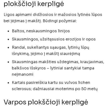
plokščioji kerpligė
Ligos apimami didžiosios ir mažosios lytinės lūpos
bei įėjimas į makštį. Būdingi požymiai:
Baltos, neskausmingos linijos
Skausmingos, užsitęsusios erozijos ir opos
Randai, sukeliantys sąaugas, lytinių lūpų
išnykimą, įėjimo į makštį siaurėjimą
Skausmingas makšties uždegimas, kraujavimas,
balkšvos išskyros – lytiniai santykiai tampa
neįmanomi
Kartais pasireiškia kartu su vulvos lichen
sclerosus; dažniausiai moterims po 50 metų
Varpos plokščioji kerpligė