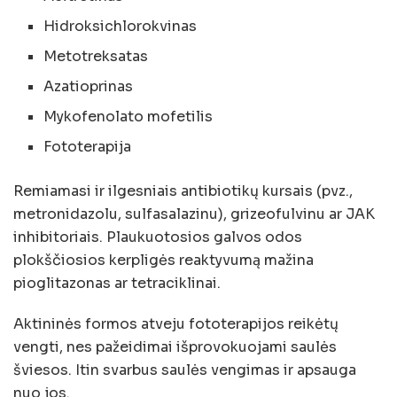
Hidroksichlorokvinas
Metotreksatas
Azatioprinas
Mykofenolato mofetilis
Fototerapija
Remiamasi ir ilgesniais antibiotikų kursais (pvz.,
metronidazolu, sulfasalazinu), grizeofulvinu ar JAK
inhibitoriais. Plaukuotosios galvos odos
plokščiosios kerpligės reaktyvumą mažina
pioglitazonas ar tetraciklinai.
Aktininės formos atveju fototerapijos reikėtų
vengti, nes pažeidimai išprovokuojami saulės
šviesos. Itin svarbus saulės vengimas ir apsauga
nuo jos.