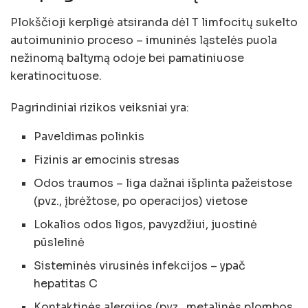
Plokščioji kerpligė atsiranda dėl T limfocitų sukelto
autoimuninio proceso – imuninės ląstelės puola
nežinomą baltymą odoje bei pamatiniuose
keratinocituose.
Pagrindiniai rizikos veiksniai yra:
Paveldimas polinkis
Fizinis ar emocinis stresas
Odos traumos – liga dažnai išplinta pažeistose
(pvz., įbrėžtose, po operacijos) vietose
Lokalios odos ligos, pavyzdžiui, juostinė
pūslelinė
Sisteminės virusinės infekcijos – ypač
hepatitas C
Kontaktinės alergijos (pvz., metalinės plombos