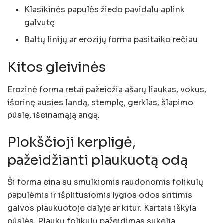
Klasikinės papulės žiedo pavidalu aplink
galvutę
Baltų linijų ar erozijų forma pasitaiko rečiau
Kitos gleivinės
Erozinė forma retai pažeidžia ašarų liaukas, vokus,
išorinę ausies landą, stemplę, gerklas, šlapimo
pūslę, išeinamąją angą.
Plokščioji kerpligė,
pažeidžianti plaukuotą odą
Ši forma eina su smulkiomis raudonomis folikulų
papulėmis ir išplitusiomis lygios odos sritimis
galvos plaukuotoje dalyje ar kitur. Kartais iškyla
pūslės. Plaukų folikulų pažeidimas sukelia