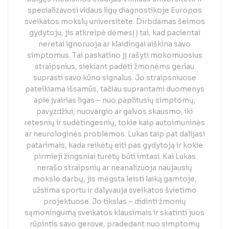
specializavosi vidaus ligų diagnostikoje Europos
sveikatos mokslų universitete. Dirbdamas šeimos
gydytoju, jis atkreipė dėmesį į tai, kad pacientai
neretai ignoruoja ar klaidingai aiškina savo
simptomus. Tai paskatino jį rašyti mokomuosius
straipsnius, siekiant padėti žmonėms geriau
suprasti savo kūno signalus. Jo straipsniuose
pateikiama išsamūs, tačiau suprantami duomenys
apie įvairias ligas – nuo paplitusių simptomų,
pavyzdžiui, nuovargio ar galvos skausmo, iki
retesnių ir sudėtingesnių, tokie kaip autoimuninės
ar neurologinės problemos. Lukas taip pat dalijasi
patarimais, kada reikėtų eiti pas gydytoją ir kokie
pirmieji žingsniai turėtų būti imtasi. Kai Lukas
nerašo straipsnių ar neanalizuoja naujausių
mokslo darbų, jis mėgsta leisti laiką gamtoje,
užsiima sportu ir dalyvauja sveikatos švietimo
projektuose. Jo tikslas – didinti žmonių
sąmoningumą sveikatos klausimais ir skatinti juos
rūpintis savo gerove, pradedant nuo simptomų