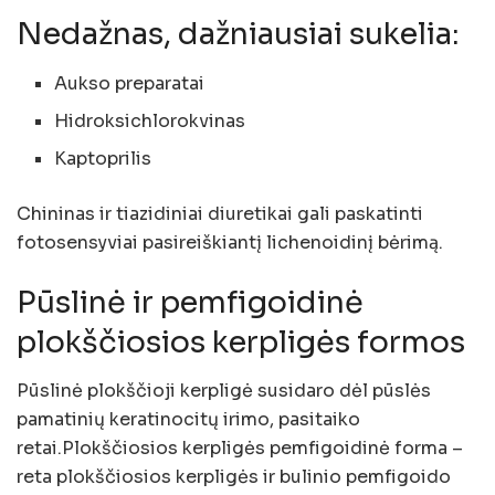
Nedažnas, dažniausiai sukelia:
Aukso preparatai
Hidroksichlorokvinas
Kaptoprilis
Chininas ir tiazidiniai diuretikai gali paskatinti
fotosensyviai pasireiškiantį lichenoidinį bėrimą.
Pūslinė ir pemfigoidinė
plokščiosios kerpligės formos
Pūslinė plokščioji kerpligė susidaro dėl pūslės
pamatinių keratinocitų irimo, pasitaiko
retai.Plokščiosios kerpligės pemfigoidinė forma –
reta plokščiosios kerpligės ir bulinio pemfigoido