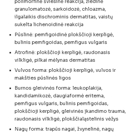
polimorfinė šviesinė reakcija, žiedinė
granulomatozė, sarkoidozė, chloazma,
ilgalaikis dischrominis dermatitas, vaistų
sukelta lichenoidinė reakcija
Pūslinė: pemfigoidinė plokščioji kerpligė,
bulinis pemfigoidas, pemfigus vulgaris
Atrofinė: plokščioji kerpligė, raudonasis
vilkligė, pilkai mėlynas dermatitas
Vulvos forma: plokščioji kerpligė, vulvos ir
makšties pūslinės ligos
Burnos gleivinės forma: leukoplakija,
kandidamikozė, daugiaformė eritema,
pemfigus vulgaris, bulinis pemfigoidas,
plokščioji kerpligė, gleivinės įkandimo trauma,
raudonasis vilkligė, plokščialąstelinis vėžys
Nagų forma: trapūs nagai, žvynelinė, nagų