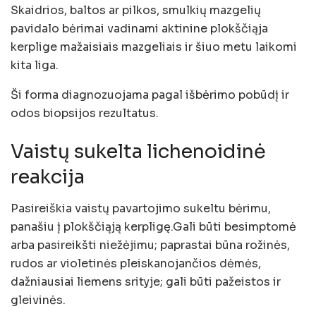
Skaidrios, baltos ar pilkos, smulkių mazgelių
pavidalo bėrimai vadinami aktinine plokščiąja
kerplige mažaisiais mazgeliais ir šiuo metu laikomi
kita liga.
Ši forma diagnozuojama pagal išbėrimo pobūdį ir
odos biopsijos rezultatus.
Vaistų sukelta lichenoidinė
reakcija
Pasireiškia vaistų pavartojimo sukeltu bėrimu,
panašiu į plokščiąją kerpligę.Gali būti besimptomė
arba pasireikšti niežėjimu; paprastai būna rožinės,
rudos ar violetinės pleiskanojančios dėmės,
dažniausiai liemens srityje; gali būti pažeistos ir
gleivinės.