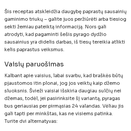
Šis receptas atskleidžia daugybę paprastų sausainių
gaminimo triukų – galite juos peržiūrėti arba tiesiog
sekti žemiau pateiktą informaciją. Nors gali
atrodyti, kad pagaminti šešis pyrago dydžio
sausainius yra didelis darbas, iš tiesų tereikia atlikti
kelis paprastus veiksmus.
Vaisių paruošimas
Kalbant apie vaisius, labai svarbu, kad braškės būtų
pjaustomos itin plonai, jog jos veiktų kaip džemo
sluoksnis. Švieži vaisiai išskiria daugiau sulčių nei
džemas, todėl, jei pasirinksite šį variantą, pyragas
bus geriausias per pirmąsias 24 valandas. Vėliau jis
gali tapti per minkštas, kas ne visiems patinka.
Turite dvi alternatyvas: