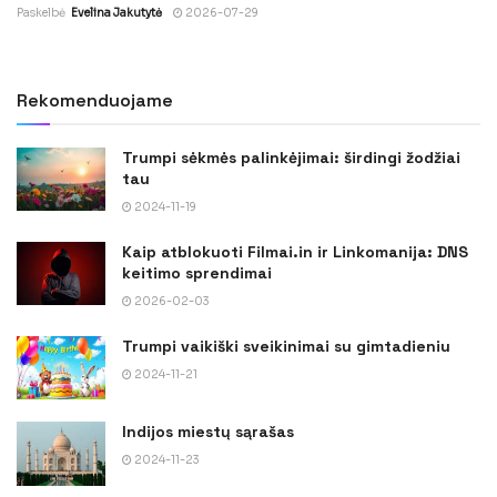
Paskelbė
Evelina Jakutytė
2026-07-29
Rekomenduojame
Trumpi sėkmės palinkėjimai: širdingi žodžiai
tau
2024-11-19
Kaip atblokuoti Filmai.in ir Linkomanija: DNS
keitimo sprendimai
2026-02-03
Trumpi vaikiški sveikinimai su gimtadieniu
2024-11-21
Indijos miestų sąrašas
2024-11-23