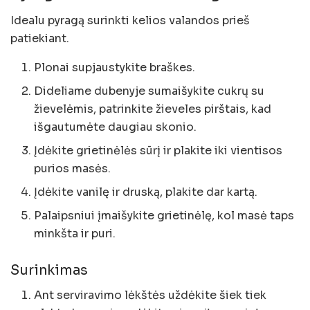
Idealu pyragą surinkti kelios valandos prieš
patiekiant.
Plonai supjaustykite braškes.
Dideliame dubenyje sumaišykite cukrų su
žievelėmis, patrinkite žieveles pirštais, kad
išgautumėte daugiau skonio.
Įdėkite grietinėlės sūrį ir plakite iki vientisos
purios masės.
Įdėkite vanilę ir druską, plakite dar kartą.
Palaipsniui įmaišykite grietinėlę, kol masė taps
minkšta ir puri.
Surinkimas
Ant serviravimo lėkštės uždėkite šiek tiek