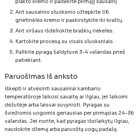
plakto kremo ir padėkite pirmąjį sausainį.
Ant sausainio sluoksnio užtepkite 1/6
grietinėlės kremo ir paskirstykite iki kraštų.
Ant viršaus išdėliokite braškių riekeles.
Kartokite procesą su visais sluoksniais.
Palikite pyragą šaldytuve 3-4 valandas prieš
patiekiant.
Paruošimas iš anksto
Iškepti ir atvėsinti sausainiai kambario
temperatūroje laikosi savaitę ar ilgiau, jei laikomi
dėžutėje arba laisvai suvynioti. Pyragas su
šviežiomis uogomis geriausias per pirmąsias 24-36
valandas. Jei norite, kad pyragas išsilaikytų ilgiau,
naudokite džemą arba paruoštą uogų padažą.