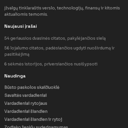
Įžvalgų tinklaraštis verslo, technologijų, finansų ir kitomis
aktualiomis temomis.
Naujausi įrašai
54 geriausios dvasinės citatos, pakylėjančios sielą
56 lojalumo citatos, padėsiančios ugdyti nuoširdumą ir
pasitikėjimą
6 sėkmės istorijos, priversiančios nusišypsoti
Naudinga
Būsto paskolos skaičiuoklė
Savaitės vardadieniai
Vardadieniai rytojaus
Vardadieniai šiandien
Vardadieniai šiandien ir rytoj
Zodiako ženklų suderinamumas