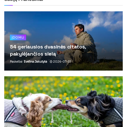
ĮDOMU
54 geriausios dvasinės citatos,
pakylėjančios sielą
Paskelbė
Evelina Jakutytė
2026-07-31