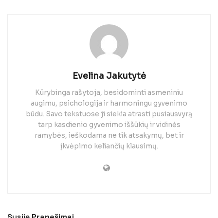
Evelina Jakutytė
Kūrybinga rašytoja, besidominti asmeniniu
augimu, psichologija ir harmoningu gyvenimo
būdu. Savo tekstuose ji siekia atrasti pusiausvyrą
tarp kasdienio gyvenimo iššūkių ir vidinės
ramybės, ieškodama ne tik atsakymų, bet ir
įkvėpimo keliančių klausimų.
Susiję
Pranešimai