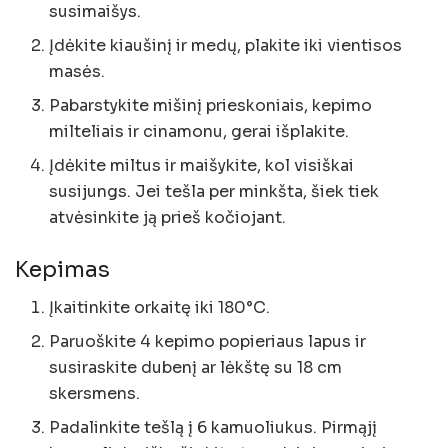
susimaišys.
Įdėkite kiaušinį ir medų, plakite iki vientisos
masės.
Pabarstykite mišinį prieskoniais, kepimo
milteliais ir cinamonu, gerai išplakite.
Įdėkite miltus ir maišykite, kol visiškai
susijungs. Jei tešla per minkšta, šiek tiek
atvėsinkite ją prieš kočiojant.
Kepimas
Įkaitinkite orkaitę iki 180°C.
Paruoškite 4 kepimo popieriaus lapus ir
susiraskite dubenį ar lėkštę su 18 cm
skersmens.
Padalinkite tešlą į 6 kamuoliukus. Pirmąjį