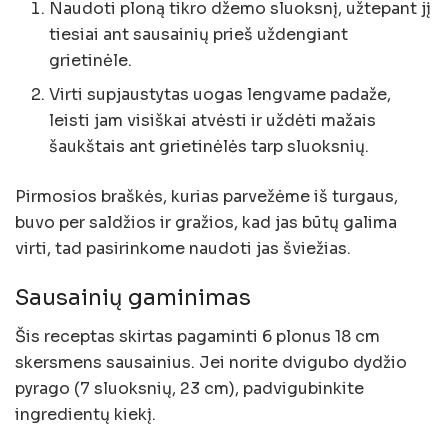
Naudoti ploną tikro džemo sluoksnį, užtepant jį
tiesiai ant sausainių prieš uždengiant
grietinėle.
Virti supjaustytas uogas lengvame padaže,
leisti jam visiškai atvėsti ir uždėti mažais
šaukštais ant grietinėlės tarp sluoksnių.
Pirmosios braškės, kurias parvežėme iš turgaus,
buvo per saldžios ir gražios, kad jas būtų galima
virti, tad pasirinkome naudoti jas šviežias.
Sausainių gaminimas
Šis receptas skirtas pagaminti 6 plonus 18 cm
skersmens sausainius. Jei norite dvigubo dydžio
pyrago (7 sluoksnių, 23 cm), padvigubinkite
ingredientų kiekį.