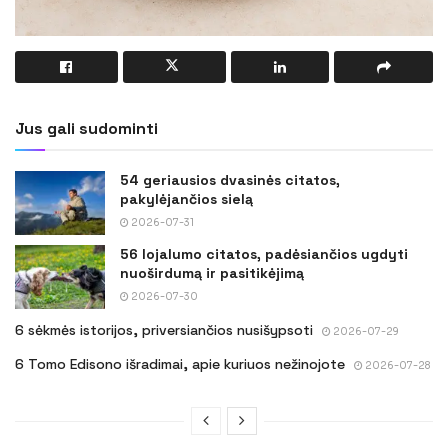
Jus gali sudominti
54 geriausios dvasinės citatos,
pakylėjančios sielą
2026-07-31
56 lojalumo citatos, padėsiančios ugdyti
nuoširdumą ir pasitikėjimą
2026-07-30
6 sėkmės istorijos, priversiančios nusišypsoti
2026-07-29
6 Tomo Edisono išradimai, apie kuriuos nežinojote
2026-07-28