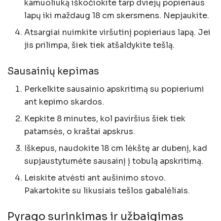
kamuoliuką iškočiokite tarp dviejų popieriaus
lapų iki maždaug 18 cm skersmens. Nepjaukite.
Atsargiai nuimkite viršutinį popieriaus lapą. Jei
jis prilimpa, šiek tiek atšaldykite tešlą.
Sausainių kepimas
Perkelkite sausainio apskritimą su popieriumi
ant kepimo skardos.
Kepkite 8 minutes, kol paviršius šiek tiek
patamsės, o kraštai apskrus.
Iškepus, naudokite 18 cm lėkštę ar dubenį, kad
supjaustytumėte sausainį į tobulą apskritimą.
Leiskite atvėsti ant aušinimo stovo.
Pakartokite su likusiais tešlos gabalėliais.
Pyrago surinkimas ir užbaigimas