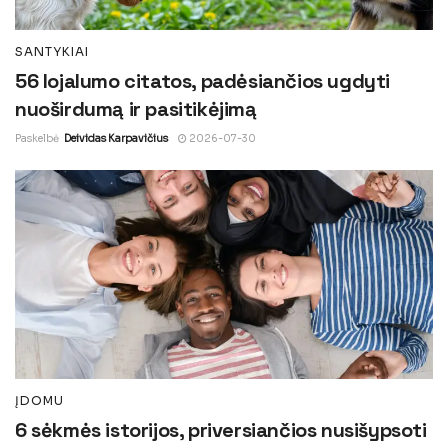
SANTYKIAI
56 lojalumo citatos, padėsiančios ugdyti
nuoširdumą ir pasitikėjimą
Paskelbė
Deividas Karpavičius
2026-07-30
ĮDOMU
6 sėkmės istorijos, priversiančios nusišypsoti