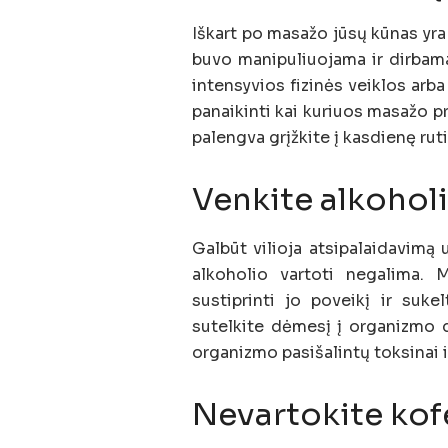
Iškart po masažo jūsų kūnas yr
buvo manipuliuojama ir dirbama t
intensyvios fizinės veiklos arba
panaikinti kai kuriuos masažo p
palengva grįžkite į kasdienę ruti
Venkite alkohol
Galbūt vilioja atsipalaidavimą 
alkoholio vartoti negalima. M
sustiprinti jo poveikį ir sukel
sutelkite dėmesį į organizmo d
organizmo pasišalintų toksinai 
Nevartokite kof