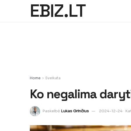
EBIZ.LT
Home
Sveikata
Ko negalima dary
Paskelbė
Lukas Grinčius
2024-12-24
Ka