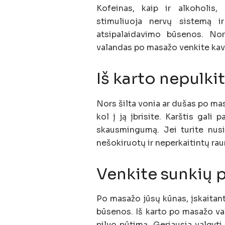
Kofeinas, kaip ir alkoholis,
stimuliuoja nervų sistemą i
atsipalaidavimo būsenos. No
valandas po masažo venkite kavo
Iš karto nepulkit
Nors šilta vonia ar dušas po mas
kol į ją įbrisite. Karštis gali
skausmingumą. Jei turite nusi
nešokiruotų ir neperkaitintų ra
Venkite sunkių 
Po masažo jūsų kūnas, įskaitant 
būsenos. Iš karto po masažo val
pilvo pūtimą. Geriausia valgyti