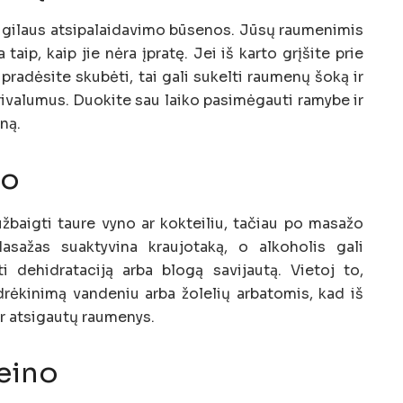
a gilaus atsipalaidavimo būsenos. Jūsų raumenimis
aip, kaip jie nėra įpratę. Jei iš karto grįšite prie
 pradėsite skubėti, tai gali sukelti raumenų šoką ir
rivalumus. Duokite sau laiko pasimėgauti ramybe ir
ną.
io
užbaigti taure vyno ar kokteiliu, tačiau po masažo
asažas suaktyvina kraujotaką, o alkoholis gali
ti dehidrataciją arba blogą savijautą. Vietoj to,
rėkinimą vandeniu arba žolelių arbatomis, kad iš
ir atsigautų raumenys.
eino