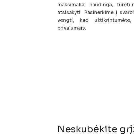
maksimaliai naudinga, turėtu
atsisakyti. Pasinerkime į svar
vengti, kad užtikrintumėte,
privalumais.
Neskubėkite grįž