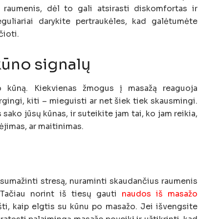
 raumenis, dėl to gali atsirasti diskomfortas ir
uliariai darykite pertraukėles, kad galėtumėte
čioti.
ūno signalų
avo kūną. Kiekvienas žmogus į masažą reaguoja
ergingi, kiti – mieguisti ar net šiek tiek skausmingi.
 sako jūsų kūnas, ir suteikite jam tai, ko jam reikia,
dėjimas, ar maitinimas.
s
 sumažinti stresą, nuraminti skaudančius raumenis
. Tačiau norint iš tiesų gauti
naudos iš masažo
šti, kaip elgtis su kūnu po masažo. Jei išvengsite