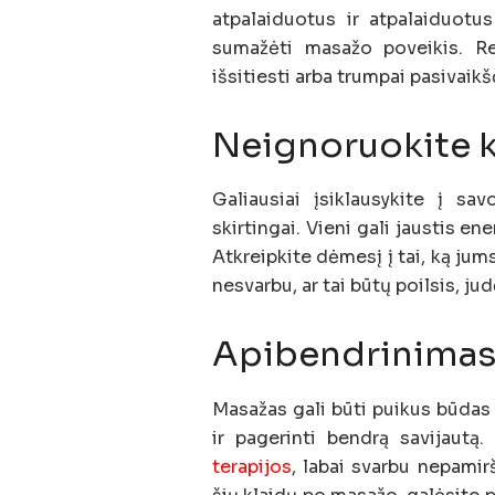
atpalaiduotus ir atpalaiduotus
sumažėti masažo poveikis. Reg
išsitiesti arba trumpai pasivaikš
Neignoruokite k
Galiausiai įsiklausykite į s
skirtingai. Vieni gali jaustis en
Atkreipkite dėmesį į tai, ką jums
nesvarbu, ar tai būtų poilsis, ju
Apibendrinima
Masažas gali būti puikus būdas
ir pagerinti bendrą savijautą
terapijos
, labai svarbu nepamir