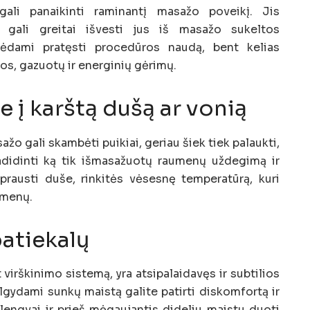
 gali panaikinti raminantį masažo poveikį. Jis
r gali greitai išvesti jus iš masažo sukeltos
rėdami pratęsti procedūros naudą, bent kelias
s, gazuotų ir energinių gėrimų.
e į karštą dušą ar vonią
ažo gali skambėti puikiai, geriau šiek tiek palaukti,
 padidinti ką tik išmasažuotų raumenų uždegimą ir
prausti duše, rinkitės vėsesnę temperatūrą, kuri
umenų.
patiekalų
virškinimo sistemą, yra atsipalaidavęs ir subtilios
gydami sunkų maistą galite patirti diskomfortą ir
 lengvai ir prieš mėgaujantis dideliu maistu duoti