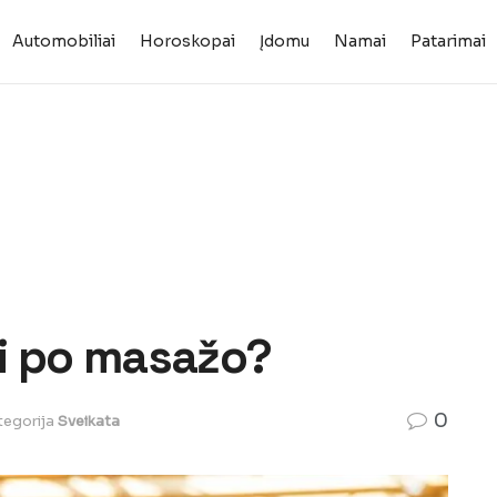
Automobiliai
Horoskopai
Įdomu
Namai
Patarimai
ti po masažo?
0
tegorija
Sveikata