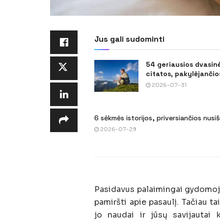
Jus gali sudominti
54 geriausios dvasin
citatos, pakylėjančios
2026-07-31
6 sėkmės istorijos, priversiančios nusi
2026-07-29
Pasidavus palaimingai gydomojo 
pamiršti apie pasaulį. Tačiau ta
jo naudai ir jūsų savijautai