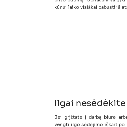
kūnui laiko visiškai pabusti iš 
Ilgai nesėdėkite
Jei grįžtate į darbą biure arb
vengti ilgo sėdėjimo iškart po 