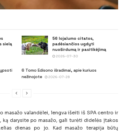
ės
56 lojalumo citatos,
 sielą
padėsiančios ugdyti
nuoširdumą ir pasitikėjimą
2026-07-30
šypsoti
6 Tomo Edisono išradimai, apie kuriuos
nežinojote
2026-07-28
masažo valandėlei, lengva išeiti iš SPA centro ir
i, ką darysite po masažo, gali turėti didelės įtakos
 kelias dienas po jo. Kad masažo terapija būtų