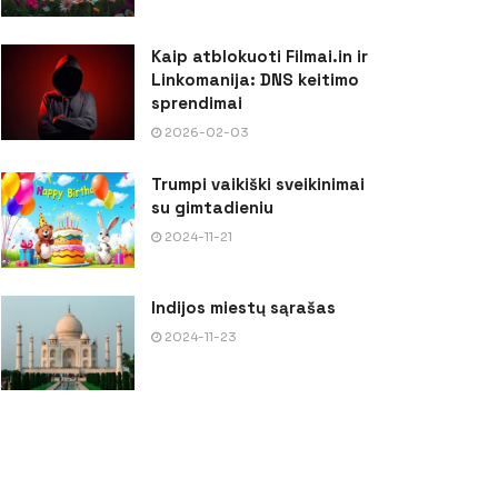
Kaip atblokuoti Filmai.in ir
Linkomanija: DNS keitimo
sprendimai
2026-02-03
Trumpi vaikiški sveikinimai
su gimtadieniu
2024-11-21
Indijos miestų sąrašas
2024-11-23