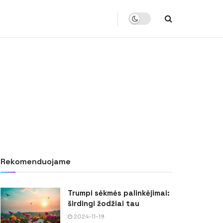
Rekomenduojame
Trumpi sėkmės palinkėjimai:
širdingi žodžiai tau
2024-11-19