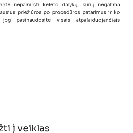
mėte nepamiršti keleto dalykų, kurių negalima
biausius priežiūros po procedūros patarimus ir ko
 jog pasinaudosite visais atpalaiduojančiais
ti į veiklas