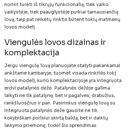
norint turėti iš tikrųjų funkcionalią, tiek vaiko
vaikystėje, tiek paauglystėje puikiai tarnausiančią
lovą, taip pat reikėtų rinktis būtent tokių matmenų
lovos modelį.
Viengulės lovos dizainas ir
komplektacija
Jeigu viengulę lovą planuojate statyti pakankamai
ankštame kambaryje, tuomet visada rinkitės tokį
lovos modelį, kurio komplektacijoje yra integruota
erdvi patalynės dėžė. Patalynės dėžėje galima
laikyti ne tik patalynę, bet ir pagalves, drabužius,
rankšluosčius ir pan. Pasirinkus viengulę lovą su
integruota patalynės dėže gausite ne tik
kokybiškam poilsiui skirtą baldą, bet ir daiktų
laikymo priemonę, todėl šis sprendimas