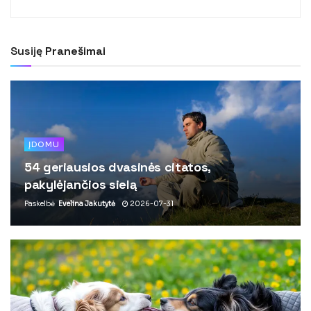
Susiję
Pranešimai
ĮDOMU
54 geriausios dvasinės citatos,
pakylėjančios sielą
Paskelbė
Evelina Jakutytė
2026-07-31