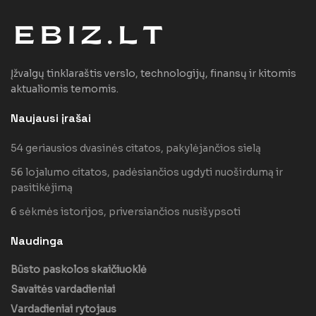
Įžvalgų tinklaraštis verslo, technologijų, finansų ir kitomis
aktualiomis temomis.
Naujausi įrašai
54 geriausios dvasinės citatos, pakylėjančios sielą
56 lojalumo citatos, padėsiančios ugdyti nuoširdumą ir
pasitikėjimą
6 sėkmės istorijos, priversiančios nusišypsoti
Naudinga
Būsto paskolos skaičiuoklė
Savaitės vardadieniai
Vardadieniai rytojaus