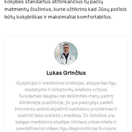
kokybės standartus atitinkančius tų pačių
matmentų čiužinius, kurie užtikrins kad Jūsų poilsis
būtų kokybiškas ir maksimaliai komfortabilus.
Lukas Grinčius
Gydytojas ir medicinos švietėjas, ekspertas ligų
nustatymo ir simptomų analizės srityse.
Turėdamas daugiau nei dešimties metų patirtį
klinikinėje praktikoje, jis yra pasiryžęs padėti
žmonėms anksti atpažinti sveikatos problemas ir
skatinti laiku kreiptis į medikus. Dr. Grinčius yra
baigęs medicinos studijas Vilniaus universitete ir
specializavosi vidaus ligų diagnostikoje Europos