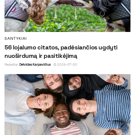
SANTYKIAI
56 lojalumo citatos, padėsiančios ugdyti
nuoširdumą ir pasitikėjimą
Paskelbė
Deividas Karpavičius
2026-07-30