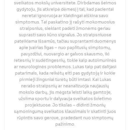
sveikatos mokslų universitete. Dirbdamas šeimos
gydytoju, jis atkreipė dėmesį į tai, kad pacientai
neretai ignoruoja ar klaidingai aiškina savo
simptomus. Tai paskatino jį rašyti mokomuosius
straipsnius, siekiant padėti žmonėms geriau
suprasti savo kūno signalus. Jo straipsniuose
pateikiama išsamūs, tačiau suprantami duomenys
apie įvairias ligas – nuo paplitusių simptomų,
pavyzdžiui, nuovargio ar galvos skausmo, iki
retesnių ir sudėtingesnių, tokie kaip autoimuninės
ar neurologinės problemos. Lukas taip pat dalijasi
patarimais, kada reikėtų eiti pas gydytoją ir kokie
pirmieji žingsniai turėtų būti imtasi. Kai Lukas
nerašo straipsnių ar neanalizuoja naujausių
mokslo darbų, jis mėgsta leisti laiką gamtoje,
užsiima sportu ir dalyvauja sveikatos švietimo
projektuose. Jo tikslas – didinti žmonių
sąmoningumą sveikatos klausimais ir skatinti juos
rūpintis savo gerove, pradedant nuo simptomų
pažinimo.