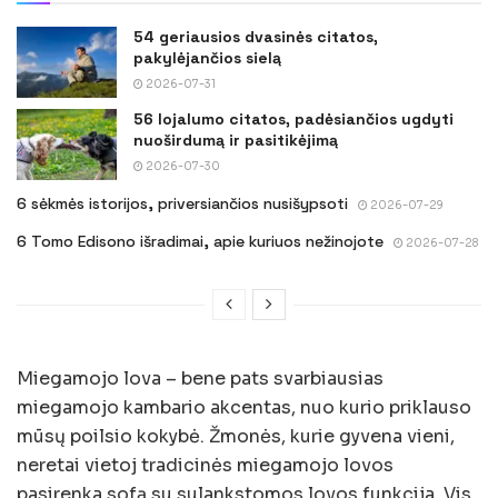
54 geriausios dvasinės citatos,
pakylėjančios sielą
2026-07-31
56 lojalumo citatos, padėsiančios ugdyti
nuoširdumą ir pasitikėjimą
2026-07-30
6 sėkmės istorijos, priversiančios nusišypsoti
2026-07-29
6 Tomo Edisono išradimai, apie kuriuos nežinojote
2026-07-28
Miegamojo lova – bene pats svarbiausias
miegamojo kambario akcentas, nuo kurio priklauso
mūsų poilsio kokybė. Žmonės, kurie gyvena vieni,
neretai vietoj tradicinės miegamojo lovos
pasirenka sofą su sulankstomos lovos funkcija. Vis