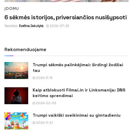
ĮDOMU
6 sėkmės istorijos, priversiančios nusišypsoti
Paskelbė
Evelina Jakutytė
2026-07-29
Rekomenduojame
Trumpi sėkmės palinkėjimai: širdingi žodžiai
tau
2024-11-19
Kaip atblokuoti Filmai.in ir Linkomanija: DNS
keitimo sprendimai
2026-02-03
Trumpi vaikiški sveikinimai su gimtadieniu
2024-11-21