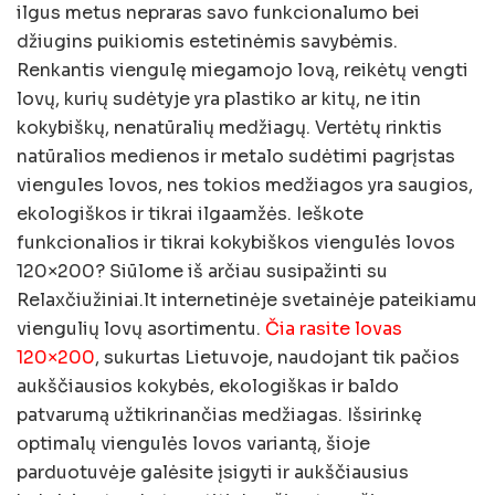
ilgus metus nepraras savo funkcionalumo bei
džiugins puikiomis estetinėmis savybėmis.
Renkantis viengulę miegamojo lovą, reikėtų vengti
lovų, kurių sudėtyje yra plastiko ar kitų, ne itin
kokybiškų, nenatūralių medžiagų. Vertėtų rinktis
natūralios medienos ir metalo sudėtimi pagrįstas
viengules lovos, nes tokios medžiagos yra saugios,
ekologiškos ir tikrai ilgaamžės. Ieškote
funkcionalios ir tikrai kokybiškos viengulės lovos
120×200? Siūlome iš arčiau susipažinti su
Relaxčiužiniai.lt internetinėje svetainėje pateikiamu
viengulių lovų asortimentu.
Čia rasite lovas
120×200
, sukurtas Lietuvoje, naudojant tik pačios
aukščiausios kokybės, ekologiškas ir baldo
patvarumą užtikrinančias medžiagas. Išsirinkę
optimalų viengulės lovos variantą, šioje
parduotuvėje galėsite įsigyti ir aukščiausius