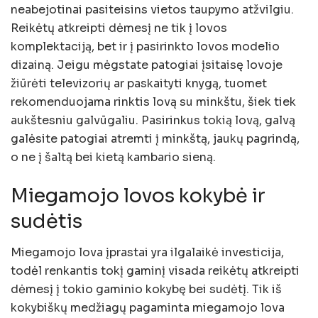
neabejotinai pasiteisins vietos taupymo atžvilgiu.
Reikėtų atkreipti dėmesį ne tik į lovos
komplektaciją, bet ir į pasirinkto lovos modelio
dizainą. Jeigu mėgstate patogiai įsitaisę lovoje
žiūrėti televizorių ar paskaityti knygą, tuomet
rekomenduojama rinktis lovą su minkštu, šiek tiek
aukštesniu galvūgaliu. Pasirinkus tokią lovą, galvą
galėsite patogiai atremti į minkštą, jaukų pagrindą,
o ne į šaltą bei kietą kambario sieną.
Miegamojo lovos kokybė ir
sudėtis
Miegamojo lova įprastai yra ilgalaikė investicija,
todėl renkantis tokį gaminį visada reikėtų atkreipti
dėmesį į tokio gaminio kokybę bei sudėtį. Tik iš
kokybiškų medžiagų pagaminta miegamojo lova