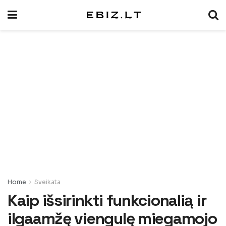
Home
Sveikata
Kaip išsirinkti funkcionalią ir
ilgaamžę viengulę miegamojo