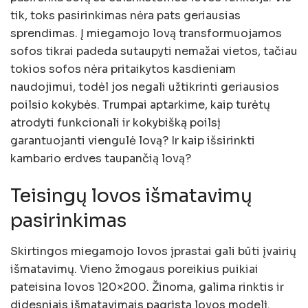
tik, toks pasirinkimas nėra pats geriausias
sprendimas. Į miegamojo lovą transformuojamos
sofos tikrai padeda sutaupyti nemažai vietos, tačiau
tokios sofos nėra pritaikytos kasdieniam
naudojimui, todėl jos negali užtikrinti geriausios
poilsio kokybės. Trumpai aptarkime, kaip turėtų
atrodyti funkcionali ir kokybišką poilsį
garantuojanti viengulė lovą? Ir kaip išsirinkti
kambario erdves taupančią lovą?
Teisingų lovos išmatavimų
pasirinkimas
Skirtingos miegamojo lovos įprastai gali būti įvairių
išmatavimų. Vieno žmogaus poreikius puikiai
pateisina lovos 120×200. Žinoma, galima rinktis ir
didesniais išmatavimais pagrįstą lovos modelį.