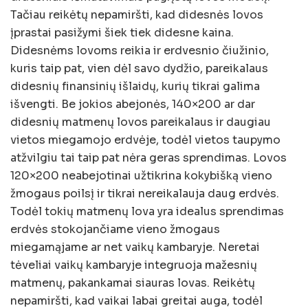
Tačiau reikėtų nepamiršti, kad didesnės lovos
įprastai pasižymi šiek tiek didesne kaina.
Didesnėms lovoms reikia ir erdvesnio čiužinio,
kuris taip pat, vien dėl savo dydžio, pareikalaus
didesnių finansinių išlaidų, kurių tikrai galima
išvengti. Be jokios abejonės, 140×200 ar dar
didesnių matmenų lovos pareikalaus ir daugiau
vietos miegamojo erdvėje, todėl vietos taupymo
atžvilgiu tai taip pat nėra geras sprendimas. Lovos
120×200 neabejotinai užtikrina kokybišką vieno
žmogaus poilsį ir tikrai nereikalauja daug erdvės.
Todėl tokių matmenų lova yra idealus sprendimas
erdvės stokojančiame vieno žmogaus
miegamąjame ar net vaikų kambaryje. Neretai
tėveliai vaikų kambaryje integruoja mažesnių
matmenų, pakankamai siauras lovas. Reikėtų
nepamiršti, kad vaikai labai greitai auga, todėl