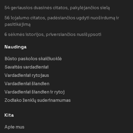
54 geriausios dvasinės citatos, pakylėjančios sielą
56 lojalumo citatos, padėsiančios ugdyti nuoširdumą ir
pasitikėjimą
6 sėkmės istorijos, priversiančios nusišypsoti
Naudinga
Būsto paskolos skaičiuoklė
Savaitės vardadieniai
Vardadieniai rytojaus
Vardadieniai šiandien
Vardadieniai šiandien ir rytoj
Zodiako ženklų suderinamumas
Kita
Apie mus