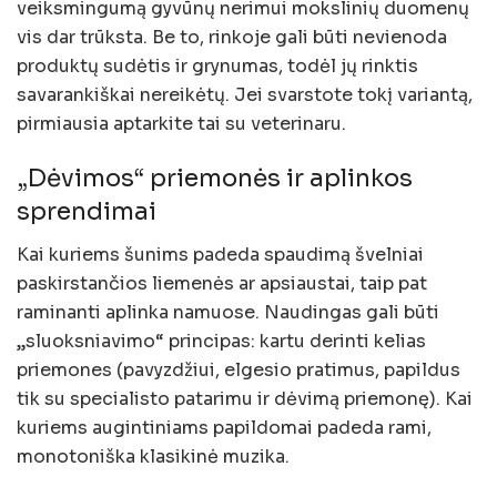
veiksmingumą gyvūnų nerimui mokslinių duomenų
vis dar trūksta. Be to, rinkoje gali būti nevienoda
produktų sudėtis ir grynumas, todėl jų rinktis
savarankiškai nereikėtų. Jei svarstote tokį variantą,
pirmiausia aptarkite tai su veterinaru.
„Dėvimos“ priemonės ir aplinkos
sprendimai
Kai kuriems šunims padeda spaudimą švelniai
paskirstančios liemenės ar apsiaustai, taip pat
raminanti aplinka namuose. Naudingas gali būti
„sluoksniavimo“ principas: kartu derinti kelias
priemones (pavyzdžiui, elgesio pratimus, papildus
tik su specialisto patarimu ir dėvimą priemonę). Kai
kuriems augintiniams papildomai padeda rami,
monotoniška klasikinė muzika.