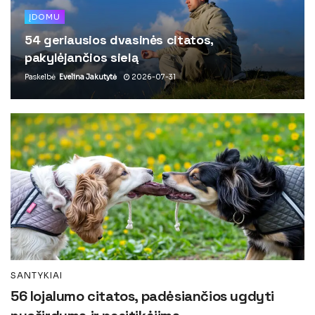
ĮDOMU
54 geriausios dvasinės citatos,
pakylėjančios sielą
Paskelbė
Evelina Jakutytė
2026-07-31
SANTYKIAI
56 lojalumo citatos, padėsiančios ugdyti