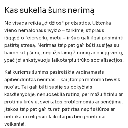
Kas sukelia šuns nerimą
Ne visada reikia „didžios“ priežasties. Užtenka
vieno nemalonaus įvykio – tarkime, stipraus
išgąsčio fejerverkų metu – ir šuo gali ilgai prisiminti
patirtą stresą. Nerimas taip pat gali būti susijęs su
baime kitų šunų, nepažįstamų žmonių ar naujų vietų,
ypač jei ankstyvuoju laikotarpiu trūko socializacijos.
Kai kuriems šunims pasireiškia vadinamasis
apibendrintas nerimas – kai įtampa matoma beveik
nuolat. Tai gali būti susiję su pokyčiais
kasdienybėje, nenuoseklia rutina, per mažu fiziniu ar
protiniu krūviu, sveikatos problemomis ar senėjimu.
Įtakos taip pat gali turėti patirtas nepriežiūros ar
netinkamo elgesio laikotarpis bei genetiniai
veiksniai.