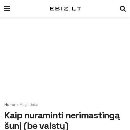
Home
Augintiniai
Kaip nuraminti nerimastingą
šunį (be vaistų)