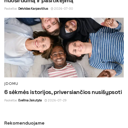
nuoširdumą ir pasitikėjimą
Paskelbė
Deividas Karpavičius
2026-07-30
ĮDOMU
6 sėkmės istorijos, priversiančios nusišypsoti
Paskelbė
Evelina Jakutytė
2026-07-29
Rekomenduojame