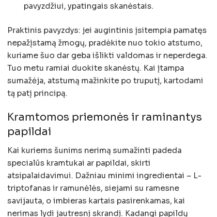
pavyzdžiui, ypatingais skanėstais.
Praktinis pavyzdys: jei augintinis įsitempia pamatęs
nepažįstamą žmogų, pradėkite nuo tokio atstumo,
kuriame šuo dar geba išlikti valdomas ir neperdega.
Tuo metu ramiai duokite skanėstų. Kai įtampa
sumažėja, atstumą mažinkite po truputį, kartodami
tą patį principą.
Kramtomos priemonės ir raminantys
papildai
Kai kuriems šunims nerimą sumažinti padeda
specialūs kramtukai ar papildai, skirti
atsipalaidavimui. Dažniau minimi ingredientai – L-
triptofanas ir ramunėlės, siejami su ramesne
savijauta, o imbieras kartais pasirenkamas, kai
nerimas lydi jautresnį skrandį. Kadangi papildų