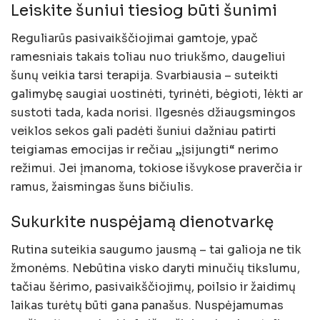
Leiskite šuniui tiesiog būti šunimi
Reguliarūs pasivaikščiojimai gamtoje, ypač
ramesniais takais toliau nuo triukšmo, daugeliui
šunų veikia tarsi terapija. Svarbiausia – suteikti
galimybę saugiai uostinėti, tyrinėti, bėgioti, lėkti ar
sustoti tada, kada norisi. Ilgesnės džiaugsmingos
veiklos sekos gali padėti šuniui dažniau patirti
teigiamas emocijas ir rečiau „įsijungti“ nerimo
režimui. Jei įmanoma, tokiose išvykose praverčia ir
ramus, žaismingas šuns bičiulis.
Sukurkite nuspėjamą dienotvarkę
Rutina suteikia saugumo jausmą – tai galioja ne tik
žmonėms. Nebūtina visko daryti minučių tikslumu,
tačiau šėrimo, pasivaikščiojimų, poilsio ir žaidimų
laikas turėtų būti gana panašus. Nuspėjamumas