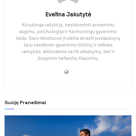
Evelina Jakutytė
Kūrybinga rašytoja, besidominti asmeniniu
augimu, psichologija ir harmoningu gyvenimo
būdu. Savo tekstuose ji siekia atrasti pusiausvyrą
tarp kasdienio gyvenimo iššūkių ir vidinės
ramybės, ieškodama ne tik atsakymų, bet ir
įkvėpimo keliančių klausimų.
Susiję
Pranešimai