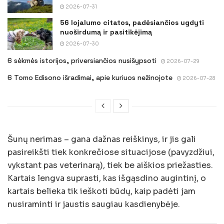
2026-07-31
56 lojalumo citatos, padėsiančios ugdyti
nuoširdumą ir pasitikėjimą
2026-07-30
6 sėkmės istorijos, priversiančios nusišypsoti
2026-07-29
6 Tomo Edisono išradimai, apie kuriuos nežinojote
2026-07-28
Šunų nerimas – gana dažnas reiškinys, ir jis gali
pasireikšti tiek konkrečiose situacijose (pavyzdžiui,
vykstant pas veterinarą), tiek be aiškios priežasties.
Kartais lengva suprasti, kas išgąsdino augintinį, o
kartais belieka tik ieškoti būdų, kaip padėti jam
nusiraminti ir jaustis saugiau kasdienybėje.