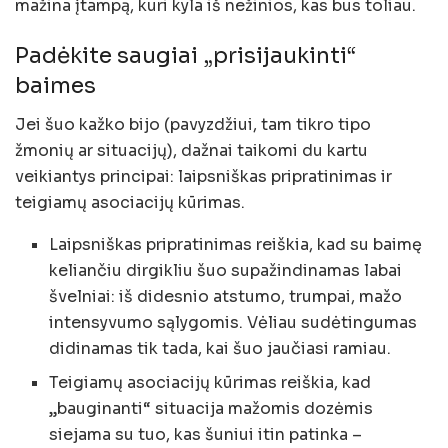
mažina įtampą, kuri kyla iš nežinios, kas bus toliau.
Padėkite saugiai „prisijaukinti“
baimes
Jei šuo kažko bijo (pavyzdžiui, tam tikro tipo
žmonių ar situacijų), dažnai taikomi du kartu
veikiantys principai: laipsniškas pripratinimas ir
teigiamų asociacijų kūrimas.
Laipsniškas pripratinimas reiškia, kad su baimę
keliančiu dirgikliu šuo supažindinamas labai
švelniai: iš didesnio atstumo, trumpai, mažo
intensyvumo sąlygomis. Vėliau sudėtingumas
didinamas tik tada, kai šuo jaučiasi ramiau.
Teigiamų asociacijų kūrimas reiškia, kad
„bauginanti“ situacija mažomis dozėmis
siejama su tuo, kas šuniui itin patinka –