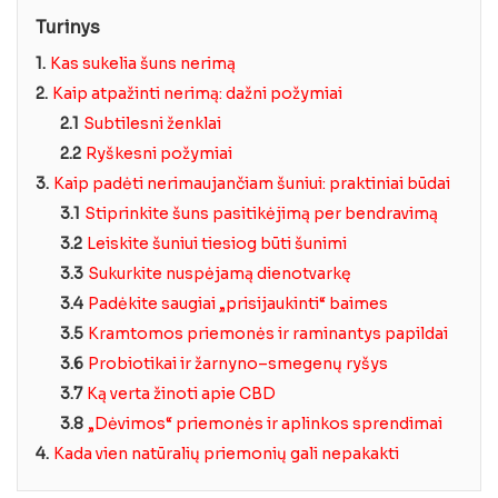
Turinys
1.
Kas sukelia šuns nerimą
2.
Kaip atpažinti nerimą: dažni požymiai
2.1
Subtilesni ženklai
2.2
Ryškesni požymiai
3.
Kaip padėti nerimaujančiam šuniui: praktiniai būdai
3.1
Stiprinkite šuns pasitikėjimą per bendravimą
3.2
Leiskite šuniui tiesiog būti šunimi
3.3
Sukurkite nuspėjamą dienotvarkę
3.4
Padėkite saugiai „prisijaukinti“ baimes
3.5
Kramtomos priemonės ir raminantys papildai
3.6
Probiotikai ir žarnyno–smegenų ryšys
3.7
Ką verta žinoti apie CBD
3.8
„Dėvimos“ priemonės ir aplinkos sprendimai
4.
Kada vien natūralių priemonių gali nepakakti