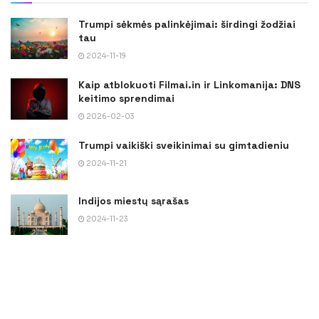
Trumpi sėkmės palinkėjimai: širdingi žodžiai
tau
2024-11-19
Kaip atblokuoti Filmai.in ir Linkomanija: DNS
keitimo sprendimai
2026-02-03
Trumpi vaikiški sveikinimai su gimtadieniu
2024-11-21
Indijos miestų sąrašas
2024-11-23