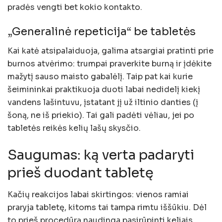
pradės vengti bet kokio kontakto.
„Generalinė repeticija“ be tabletės
Kai katė atsipalaiduoja, galima atsargiai pratinti prie
burnos atvėrimo: trumpai praverkite burną ir įdėkite
mažytį sauso maisto gabalėlį. Taip pat kai kurie
šeimininkai praktikuoja duoti labai nedidelį kiekį
vandens lašintuvu, įstatant jį už iltinio danties (į
šoną, ne iš priekio). Tai gali padėti vėliau, jei po
tabletės reikės kelių lašų skysčio.
Saugumas: ką verta padaryti
prieš duodant tabletę
Kačių reakcijos labai skirtingos: vienos ramiai
praryja tabletę, kitoms tai tampa rimtu iššūkiu. Dėl
to prieš procedūrą naudinga pasirūpinti keliais