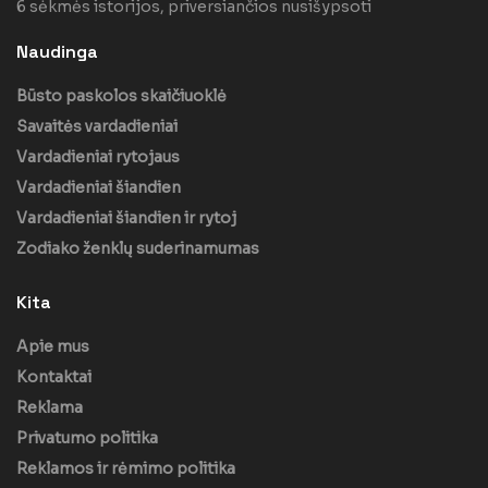
6 sėkmės istorijos, priversiančios nusišypsoti
Naudinga
Būsto paskolos skaičiuoklė
Savaitės vardadieniai
Vardadieniai rytojaus
Vardadieniai šiandien
Vardadieniai šiandien ir rytoj
Zodiako ženklų suderinamumas
Kita
Apie mus
Kontaktai
Reklama
Privatumo politika
Reklamos ir rėmimo politika