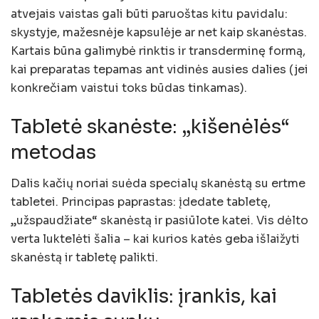
atvejais vaistas gali būti paruoštas kitu pavidalu:
skystyje, mažesnėje kapsulėje ar net kaip skanėstas.
Kartais būna galimybė rinktis ir transderminę formą,
kai preparatas tepamas ant vidinės ausies dalies (jei
konkrečiam vaistui toks būdas tinkamas).
Tabletė skanėste: „kišenėlės“
metodas
Dalis kačių noriai suėda specialų skanėstą su ertme
tabletei. Principas paprastas: įdedate tabletę,
„užspaudžiate“ skanėstą ir pasiūlote katei. Vis dėlto
verta luktelėti šalia – kai kurios katės geba išlaižyti
skanėstą ir tabletę palikti.
Tabletės daviklis: įrankis, kai