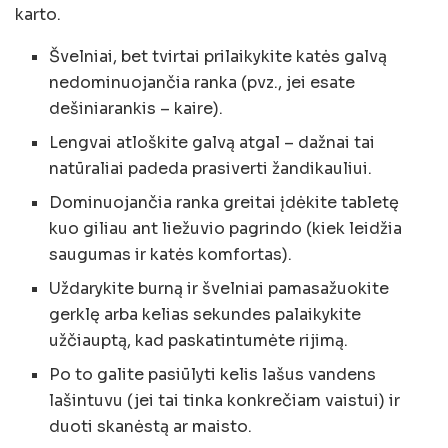
karto.
Švelniai, bet tvirtai prilaikykite katės galvą
nedominuojančia ranka (pvz., jei esate
dešiniarankis – kaire).
Lengvai atloškite galvą atgal – dažnai tai
natūraliai padeda prasiverti žandikauliui.
Dominuojančia ranka greitai įdėkite tabletę
kuo giliau ant liežuvio pagrindo (kiek leidžia
saugumas ir katės komfortas).
Uždarykite burną ir švelniai pamasažuokite
gerklę arba kelias sekundes palaikykite
užčiauptą, kad paskatintumėte rijimą.
Po to galite pasiūlyti kelis lašus vandens
lašintuvu (jei tai tinka konkrečiam vaistui) ir
duoti skanėstą ar maisto.