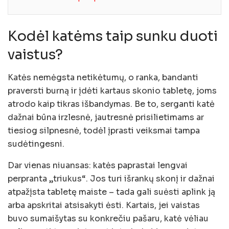
Kodėl katėms taip sunku duoti
vaistus?
Katės nemėgsta netikėtumų, o ranka, bandanti
praversti burną ir įdėti kartaus skonio tabletę, joms
atrodo kaip tikras išbandymas. Be to, serganti katė
dažnai būna irzlesnė, jautresnė prisilietimams ar
tiesiog silpnesnė, todėl įprasti veiksmai tampa
sudėtingesni.
Dar vienas niuansas: katės paprastai lengvai
perpranta „triukus“. Jos turi išrankų skonį ir dažnai
atpažįsta tabletę maiste – tada gali suėsti aplink ją
arba apskritai atsisakyti ėsti. Kartais, jei vaistas
buvo sumaišytas su konkrečiu pašaru, katė vėliau