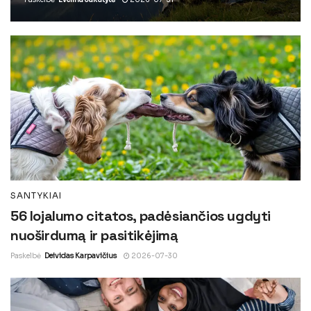
SANTYKIAI
56 lojalumo citatos, padėsiančios ugdyti
nuoširdumą ir pasitikėjimą
Paskelbė
Deividas Karpavičius
2026-07-30