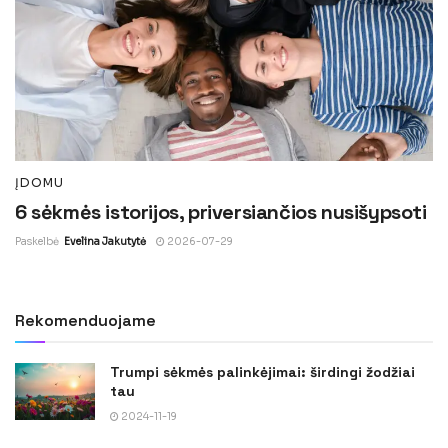
ĮDOMU
6 sėkmės istorijos, priversiančios nusišypsoti
Paskelbė
Evelina Jakutytė
2026-07-29
Rekomenduojame
Trumpi sėkmės palinkėjimai: širdingi žodžiai
tau
2024-11-19