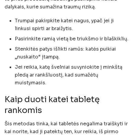
dalykais, kurie sumažina traumų riziką.
Trumpai pakirpkite katei nagus, ypač jei ji
linkusi spirti ar braižytis.
Pasirinkite ramią vietą be triukšmo ir blaškiklių.
Stenkitės patys išlikti ramūs: katės puikiai
„nuskaito“ įtampą.
Jei reikia, katę švelniai suvyniokite į minkštą
pledą ar rankšluostį, kad sumažėtų
muistymasis.
Kaip duoti katei tabletę
rankomis
Šis metodas tinka, kai tabletės negalima traiškyti ir
kai norite, kad ji patektų ten, kur reikia, iš pirmo