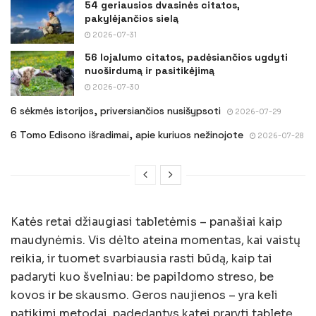
54 geriausios dvasinės citatos,
pakylėjančios sielą
2026-07-31
56 lojalumo citatos, padėsiančios ugdyti
nuoširdumą ir pasitikėjimą
2026-07-30
6 sėkmės istorijos, priversiančios nusišypsoti
2026-07-29
6 Tomo Edisono išradimai, apie kuriuos nežinojote
2026-07-28
Katės retai džiaugiasi tabletėmis – panašiai kaip
maudynėmis. Vis dėlto ateina momentas, kai vaistų
reikia, ir tuomet svarbiausia rasti būdą, kaip tai
padaryti kuo švelniau: be papildomo streso, be
kovos ir be skausmo. Geros naujienos – yra keli
patikimi metodai, padedantys katei praryti tabletę