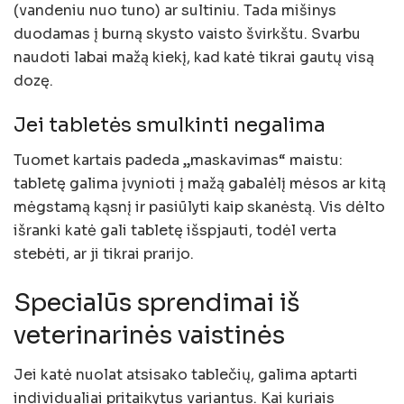
(vandeniu nuo tuno) ar sultiniu. Tada mišinys
duodamas į burną skysto vaisto švirkštu. Svarbu
naudoti labai mažą kiekį, kad katė tikrai gautų visą
dozę.
Jei tabletės smulkinti negalima
Tuomet kartais padeda „maskavimas“ maistu:
tabletę galima įvynioti į mažą gabalėlį mėsos ar kitą
mėgstamą kąsnį ir pasiūlyti kaip skanėstą. Vis dėlto
išranki katė gali tabletę išspjauti, todėl verta
stebėti, ar ji tikrai prarijo.
Specialūs sprendimai iš
veterinarinės vaistinės
Jei katė nuolat atsisako tablečių, galima aptarti
individualiai pritaikytus variantus. Kai kuriais