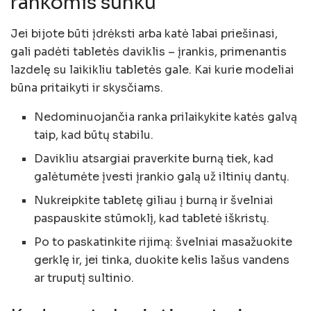
rankomis sunku
Jei bijote būti įdrėksti arba katė labai priešinasi,
gali padėti tabletės daviklis – įrankis, primenantis
lazdelę su laikikliu tabletės gale. Kai kurie modeliai
būna pritaikyti ir skysčiams.
Nedominuojančia ranka prilaikykite katės galvą
taip, kad būtų stabilu.
Davikliu atsargiai praverkite burną tiek, kad
galėtumėte įvesti įrankio galą už iltinių dantų.
Nukreipkite tabletę giliau į burną ir švelniai
paspauskite stūmoklį, kad tabletė iškristų.
Po to paskatinkite rijimą: švelniai masažuokite
gerklę ir, jei tinka, duokite kelis lašus vandens
ar truputį sultinio.