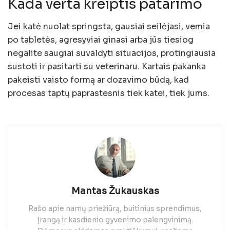
Kada verta kreiptis patarimo
Jei katė nuolat springsta, gausiai seilėjasi, vemia
po tabletės, agresyviai ginasi arba jūs tiesiog
negalite saugiai suvaldyti situacijos, protingiausia
sustoti ir pasitarti su veterinaru. Kartais pakanka
pakeisti vaisto formą ar dozavimo būdą, kad
procesas taptų paprastesnis tiek katei, tiek jums.
Mantas Žukauskas
Rašo apie namų priežiūrą, buitinius sprendimus,
įrangą ir kasdienio gyvenimo palengvinimą.