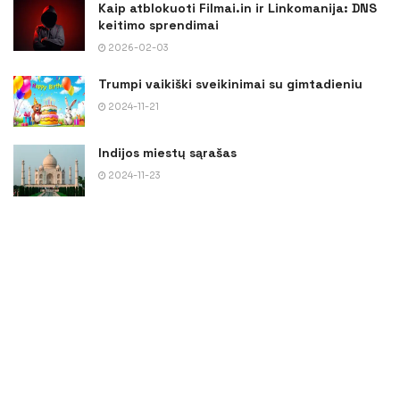
Kaip atblokuoti Filmai.in ir Linkomanija: DNS
keitimo sprendimai
2026-02-03
Trumpi vaikiški sveikinimai su gimtadieniu
2024-11-21
Indijos miestų sąrašas
2024-11-23