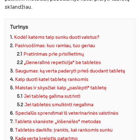
sklandžiau.
Turinys
1.
Kodėl katėms taip sunku duoti vaistus?
2.
Pasiruošimas: kuo ramiau, tuo geriau
2.1
Pratinimas prie prisilietimų
2.2
„Generalinė repeticija“ be tabletės
3.
Saugumas: ką verta padaryti prieš duodant tabletę
4.
Kaip duoti katei tabletę rankomis
5.
Maistas ir skysčiai: kaip „paslėpti“ tabletę
5.1
Jei tabletę galima sutrinti
5.2
Jei tabletės smulkinti negalima
6.
Specialūs sprendimai iš veterinarinės vaistinės
7.
Tabletė skanėste: „kišenėlės“ metodas
8.
Tabletės daviklis: įrankis, kai rankomis sunku
9.
Kada verta kreiptis patarimo