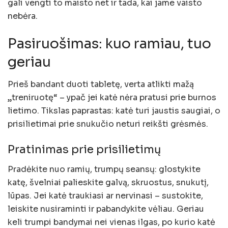
gali vengti to maisto net ir tada, kai jame vaisto
nebėra.
Pasiruošimas: kuo ramiau, tuo
geriau
Prieš bandant duoti tabletę, verta atlikti mažą
„treniruotę“ – ypač jei katė nėra pratusi prie burnos
lietimo. Tikslas paprastas: katė turi jaustis saugiai, o
prisilietimai prie snukučio neturi reikšti grėsmės.
Pratinimas prie prisilietimų
Pradėkite nuo ramių, trumpų seansų: glostykite
katę, švelniai palieskite galvą, skruostus, snukutį,
lūpas. Jei katė traukiasi ar nervinasi – sustokite,
leiskite nusiraminti ir pabandykite vėliau. Geriau
keli trumpi bandymai nei vienas ilgas, po kurio katė