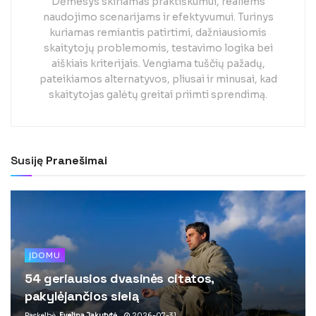
Dėmesys skiriamas praktiškumui, realiems
naudojimo scenarijams ir efektyvumui. Turinys
kuriamas remiantis patirtimi, dažniausiomis
skaitytojų problemomis, testavimo logika bei
aiškiais kriterijais. Vengiama tuščių pažadų,
pateikiamos alternatyvos, pliusai ir minusai, kad
skaitytojas galėtų greitai priimti sprendimą.
Susiję
Pranešimai
ĮDOMU
54 geriausios dvasinės citatos,
pakylėjančios sielą
Paskelbė
Evelina Jakutytė
2026-07-31