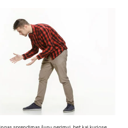
ingas sprendimas šunų nerimui, bet kai kuriose