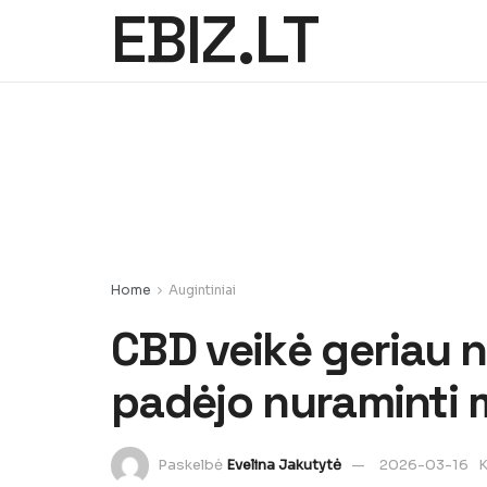
EBIZ.LT
Home
Augintiniai
CBD veikė geriau n
padėjo nuraminti 
Paskelbė
Evelina Jakutytė
2026-03-16
K