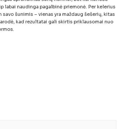
kaip labai naudinga pagalbinė priemonė. Per kelerius
avo šunimis – vienas yra maždaug šešerių, kitas
 parodė, kad rezultatai gali skirtis priklausomai nuo
ormos.