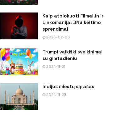
Kaip atblokuoti Filmai.in ir
Linkomanija: DNS keitimo
sprendimai
2026-02-03
Trumpi vaikiški sveikinimai
su gimtadieniu
2024-11-21
Indijos miestų sąrašas
2024-11-23