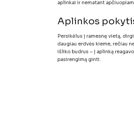
aplinkai ir nematant apčiuopia
Aplinkos pokyti
Persikėlus į ramesnę vietą, dirg
daugiau erdvės kieme, rečiau net
išliko budrus – į aplinką reagavo
pasirengimą ginti.