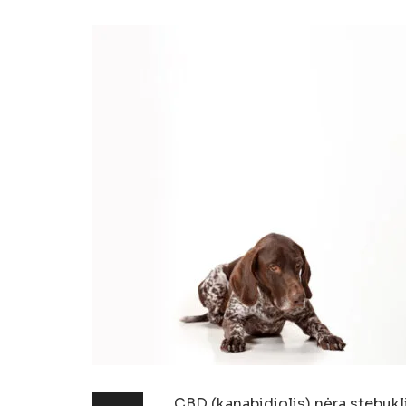
CBD (kanabidiolis) nėra stebukl