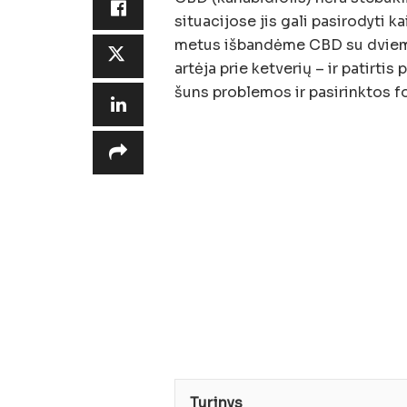
situacijose jis gali pasirodyti 
metus išbandėme CBD su dviem s
artėja prie ketverių – ir patirtis
šuns problemos ir pasirinktos f
Turinys