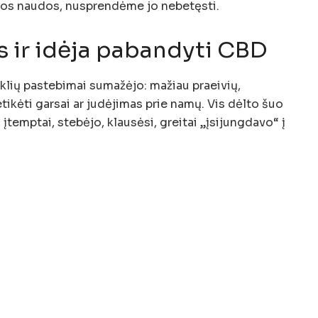
mos naudos, nusprendėme jo nebetęsti.
s ir idėja pabandyti CBD
iklių pastebimai sumažėjo: mažiau praeivių,
ikėti garsai ar judėjimas prie namų. Vis dėlto šuo
 įtemptai, stebėjo, klausėsi, greitai „įsijungdavo“ į