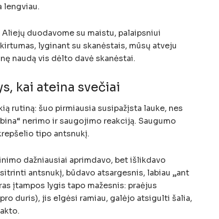
a lengviau.
s. Aliejų duodavome su maistu, palaipsniui
skirtumas, lyginant su skanėstais, mūsų atveju
inę naudą vis dėlto davė skanėstai.
s, kai ateina svečiai
ą rutiną: šuo pirmiausia susipažįsta lauke, nes
abina“ nerimo ir saugojimo reakciją. Saugumo
epšelio tipo antsnukį.
inimo dažniausiai aprimdavo, bet išlikdavo
itrinti antsnukį, būdavo atsargesnis, labiau „ant
as įtampos lygis tapo mažesnis: praėjus
pro duris), jis elgėsi ramiau, galėjo atsigulti šalia,
akto.