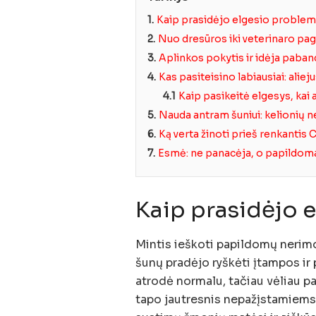
1.
Kaip prasidėjo elgesio proble
2.
Nuo dresūros iki veterinaro pa
3.
Aplinkos pokytis ir idėja paba
4.
Kas pasiteisino labiausiai: aliej
4.1
Kaip pasikeitė elgesys, kai 
5.
Nauda antram šuniui: kelionių n
6.
Ką verta žinoti prieš renkantis 
7.
Esmė: ne panacėja, o papildo
Kaip prasidėjo 
Mintis ieškoti papildomų nerimo
šunų pradėjo ryškėti įtampos ir
atrodė normalu, tačiau vėliau pa
tapo jautresnis nepažįstamiems 