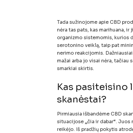
Tada sužinojome apie CBD prod
nėra tas pats, kas marihuana, ir
organizmo sistemomis, kurios da
serotonino veiklą, taip pat minim
nerimo reakcijomis. Dažniausi
mažai arba jo visai nėra, tačiau
smarkiai skirtis.
Kas pasiteisino l
skanėstai?
Pirmiausia išbandėme CBD skanė
situacijose „čia ir dabar“. Juos
reikėjo. Iš pradžių pokytis atro