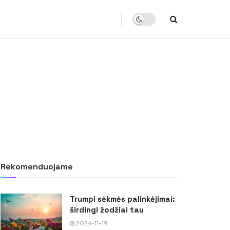
Rekomenduojame
Trumpi sėkmės palinkėjimai:
širdingi žodžiai tau
2024-11-19