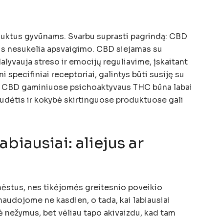
uktus gyvūnams. Svarbu suprasti pagrindą: CBD
 jis nesukelia apsvaigimo. CBD siejamas su
lyvauja streso ir emocijų reguliavime, įskaitant
i specifiniai receptoriai, galintys būti susiję su
ai CBD gaminiuose psichoaktyvaus THC būna labai
 sudėtis ir kokybė skirtinguose produktuose gali
abiausiai: aliejus ar
stus, nes tikėjomės greitesnio poveikio
 naudojome ne kasdien, o tada, kai labiausiai
dė nežymus, bet vėliau tapo akivaizdu, kad tam