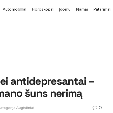
Automobiliai
Horoskopai
Įdomu
Namai
Patarimai
ei antidepresantai –
mano šuns nerimą
0
ategorija
Augintiniai