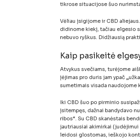
tikrose situacijose šuo nurimst
Vėliau įsigijome ir CBD aliejau
didinome kiekį, tačiau elgesio 
nebuvo ryškus. Didžiausią prakt
Kaip pasikeitė elgesy
Atvykus svečiams, turėjome aiški
įėjimas pro duris jam ypač „užk
sumetimais visada naudojome kr
Iki CBD šuo po pirminio susipaž
įsitempęs, dažnai bandydavo nus
ribos“. Su CBD skanėstais bendr
jautriausiai akimirkai (judėjimui 
leidosi glostomas, ieškojo kont