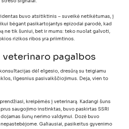
streso signalai.
cidentas buvo atsitiktinis – suveikė netikėtumas, į
aikui bėgant pasikartojantys epizodai parodė, kad
ą ne tik šuniui, bet ir mums: teko nuolat galvoti,
okios rizikos ribos yra priimtinos.
i veterinaro pagalbos
konsultacijas dėl elgesio, dresūrą su teigiamu
iklos, ilgesnius pasivaikščiojimus. Deja, vien to
sprendžiasi, kreipėmės į veterinarą. Kadangi šuns
tiprus saugojimo instinktas, buvo paskirtas SSRI
audojamas šunų nerimo valdymui. Dozė buvo
o nepastebėjome. Galiausiai, pasikeitus gyvenimo