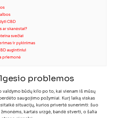
mos
galbos
ndyti CBD
us ar skanėstai?
ateina svečiai
erimas ir pykinimas
CBD augintiniui
ma priemonė
elgesio problemos
 valdymo būdų kilo po to, kai vienam iš mūsų
 perdėto saugojimo požymiai. Kurį laiką viskas
sitaikė situacijų, kurios privertė sunerimti: šuo
žmonėms, kartais urzgė, bandė stverti, o šalia