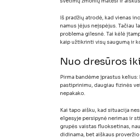
svetimų žmonių matėsi ir aiškūs 
Iš pradžių atrodė, kad vienas in
namus įėjus neįspėjus. Tačiau l
problema gilesnė. Tai kėlė įtamp
kaip užtikrinti visų saugumą ir k
Nuo dresūros ik
Pirma bandėme įprastus kelius: 
pastiprinimu, daugiau fizinės ve
nepakako.
Kai tapo aišku, kad situacija ne
elgesyje persipynė nerimas ir s
grupės vaistas fluoksetinas, n
didinama, bet aiškaus proverži