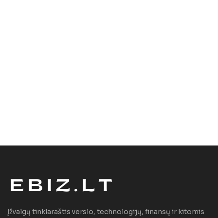
Įžvalgų tinklaraštis verslo, technologijų, finansų ir kitomis