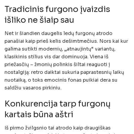
Tradicinis furgono įvaizdis
išliko ne šiaip sau
Net ir šiandien daugelis ledų furgonų atrodo
panašiai kaip prieš kelis dešimtmečius. Nors kai kur
galima sutikti modernių, „atnaujintų“ variantų,
klasikinis stilius vis dar dominuoja. Viena iš
priežasčių – žmonių polinkis šiltai reaguoti į
nostalgiją: retro daiktai sukuria paprastesnių laikų
nuotaiką, o toks emocinis fonas puikiai dera su
saldžiu vasaros pirkiniu.
Konkurencija tarp furgonų
kartais būna aštri
Iš pirmo žvilgsnio tai atrodo kaip draugiškas