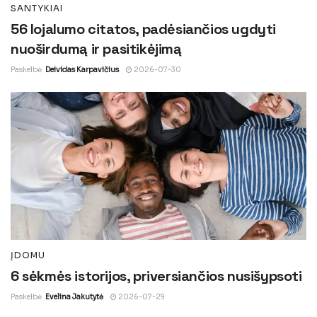
SANTYKIAI
56 lojalumo citatos, padėsiančios ugdyti
nuoširdumą ir pasitikėjimą
Paskelbė
Deividas Karpavičius
2026-07-30
ĮDOMU
6 sėkmės istorijos, priversiančios nusišypsoti
Paskelbė
Evelina Jakutytė
2026-07-29