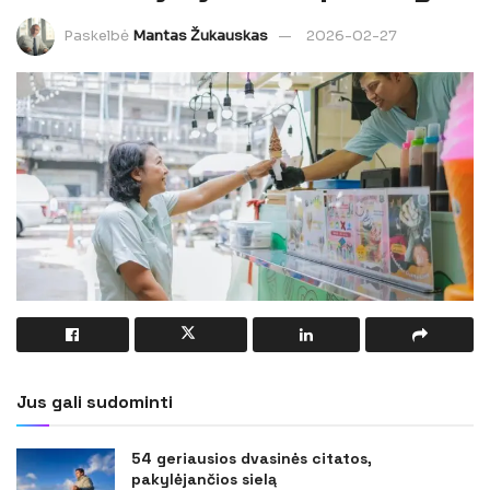
Paskelbė
Mantas Žukauskas
2026-02-27
Jus gali sudominti
54 geriausios dvasinės citatos,
pakylėjančios sielą