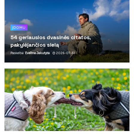
ĮDOMU
54 geriausios dvasinės citatos,
pakylėjančios sielą
Paskelbė
Evelina Jakutytė
2026-07-31