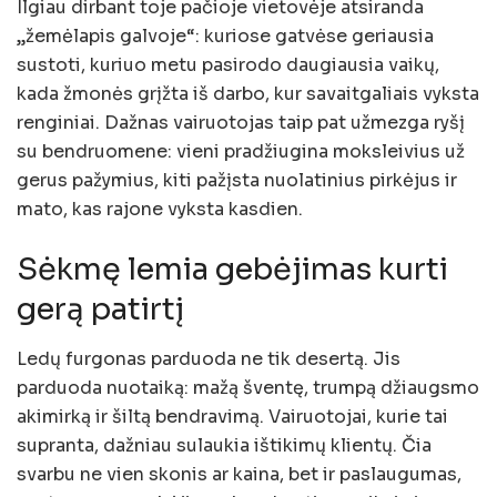
Ilgiau dirbant toje pačioje vietovėje atsiranda
„žemėlapis galvoje“: kuriose gatvėse geriausia
sustoti, kuriuo metu pasirodo daugiausia vaikų,
kada žmonės grįžta iš darbo, kur savaitgaliais vyksta
renginiai. Dažnas vairuotojas taip pat užmezga ryšį
su bendruomene: vieni pradžiugina moksleivius už
gerus pažymius, kiti pažįsta nuolatinius pirkėjus ir
mato, kas rajone vyksta kasdien.
Sėkmę lemia gebėjimas kurti
gerą patirtį
Ledų furgonas parduoda ne tik desertą. Jis
parduoda nuotaiką: mažą šventę, trumpą džiaugsmo
akimirką ir šiltą bendravimą. Vairuotojai, kurie tai
supranta, dažniau sulaukia ištikimų klientų. Čia
svarbu ne vien skonis ar kaina, bet ir paslaugumas,