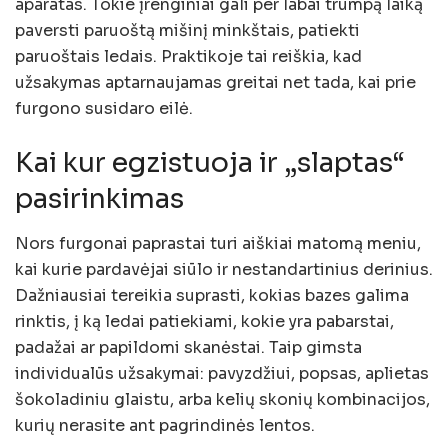
aparatas. Tokie įrenginiai gali per labai trumpą laiką
paversti paruoštą mišinį minkštais, patiekti
paruoštais ledais. Praktikoje tai reiškia, kad
užsakymas aptarnaujamas greitai net tada, kai prie
furgono susidaro eilė.
Kai kur egzistuoja ir „slaptas“
pasirinkimas
Nors furgonai paprastai turi aiškiai matomą meniu,
kai kurie pardavėjai siūlo ir nestandartinius derinius.
Dažniausiai tereikia suprasti, kokias bazes galima
rinktis, į ką ledai patiekiami, kokie yra pabarstai,
padažai ar papildomi skanėstai. Taip gimsta
individualūs užsakymai: pavyzdžiui, popsas, aplietas
šokoladiniu glaistu, arba kelių skonių kombinacijos,
kurių nerasite ant pagrindinės lentos.