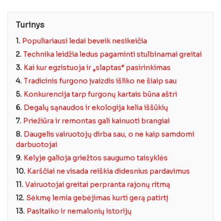
Turinys
1.
Populiariausi ledai beveik nesikeičia
2.
Technika leidžia ledus pagaminti stulbinamai greitai
3.
Kai kur egzistuoja ir „slaptas“ pasirinkimas
4.
Tradicinis furgono įvaizdis išliko ne šiaip sau
5.
Konkurencija tarp furgonų kartais būna aštri
6.
Degalų sąnaudos ir ekologija kelia iššūkių
7.
Priežiūra ir remontas gali kainuoti brangiai
8.
Daugelis vairuotojų dirba sau, o ne kaip samdomi
darbuotojai
9.
Kelyje galioja griežtos saugumo taisyklės
10.
Karščiai ne visada reiškia didesnius pardavimus
11.
Vairuotojai greitai perpranta rajonų ritmą
12.
Sėkmę lemia gebėjimas kurti gerą patirtį
13.
Pasitaiko ir nemalonių istorijų