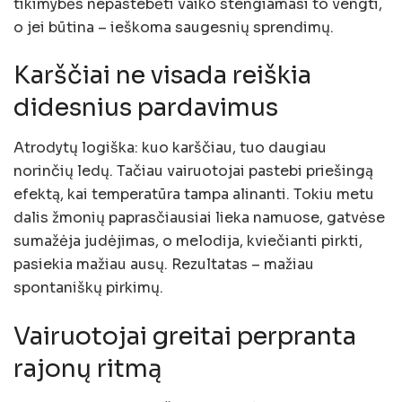
tikimybės nepastebėti vaiko stengiamasi to vengti,
o jei būtina – ieškoma saugesnių sprendimų.
Karščiai ne visada reiškia
didesnius pardavimus
Atrodytų logiška: kuo karščiau, tuo daugiau
norinčių ledų. Tačiau vairuotojai pastebi priešingą
efektą, kai temperatūra tampa alinanti. Tokiu metu
dalis žmonių paprasčiausiai lieka namuose, gatvėse
sumažėja judėjimas, o melodija, kviečianti pirkti,
pasiekia mažiau ausų. Rezultatas – mažiau
spontaniškų pirkimų.
Vairuotojai greitai perpranta
rajonų ritmą