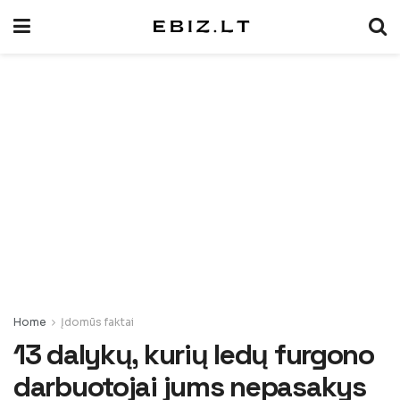
Home
Įdomūs faktai
13 dalykų, kurių ledų furgono
darbuotojai jums nepasakys