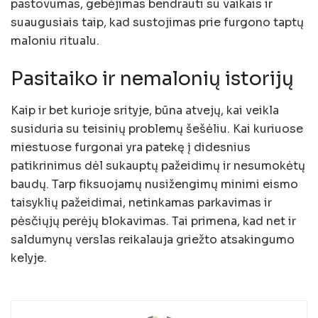
pastovumas, gebėjimas bendrauti su vaikais ir
suaugusiais taip, kad sustojimas prie furgono taptų
maloniu ritualu.
Pasitaiko ir nemalonių istorijų
Kaip ir bet kurioje srityje, būna atvejų, kai veikla
susiduria su teisinių problemų šešėliu. Kai kuriuose
miestuose furgonai yra patekę į didesnius
patikrinimus dėl sukauptų pažeidimų ir nesumokėtų
baudų. Tarp fiksuojamų nusižengimų minimi eismo
taisyklių pažeidimai, netinkamas parkavimas ir
pėsčiųjų perėjų blokavimas. Tai primena, kad net ir
saldumynų verslas reikalauja griežto atsakingumo
kelyje.