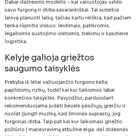
Dabar dažnesnis modelis – kai vairuotojas valdo
savo furgoną ir dirba savarankiškai. Tai suteikia
laisvę planuoti laiką, tačiau kartu reiškia, kad pačiam
tenka rūpintis viskuo: leidimais, patikromis,
legaliomis sustojimo vietomis, tiekimu ir kasdiene
logistika.
Kelyje galioja griežtos
saugumo taisyklės
Prekyba iš lėtai važiuojančio furgono kelia
papildomų rizikų, todėl kai kur taikomos labai
konkrečios taisyklės. Pavyzdžiui, parduodant
rekomenduojama judėti beveik pėsčiųjų greičiu ir
nuolat įjungti muziką, kad žmonės suprastų, jog
furgonas dirba. Taip pat kai kur laikomasi griežto
požiūrio į manevravimą atbuline eiga: dėl didesnės