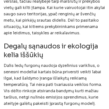
verslas, tačiau realybėje tarp maršrutų ir prekybos
vietų gali kilti įtampa. Kai kurie vairuotojai itin akylai
saugo savo teritorijas, ypač renginių ar švenčių
metu, kai pirkėjų srautas didelis. Dėl to pasitaiko
situacijų, kai kitiems prekybininkams primenama
apie leidimus, taisykles ar reikalavimus.
Degalų sąnaudos ir ekologija
kelia iššūkių
Dalis ledų furgonų naudoja dyzelinius variklius, o
senesni modeliai kartais būna priversti veikti labai
ilgai, kad šaldymo įranga išlaikytų reikiamą
temperatūrą. Tai nėra pati tvariausia veiklos forma.
Vis dėlto rinkoje atsiranda bandymų kurti mažiau
taršius, netgi nulinės emisijos sprendimus, kurie
ateityje galėtų pakeisti įprastą furgonų modelį.