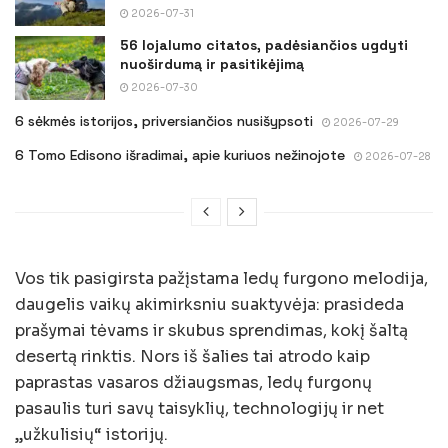
2026-07-31
56 lojalumo citatos, padėsiančios ugdyti
nuoširdumą ir pasitikėjimą
2026-07-30
6 sėkmės istorijos, priversiančios nusišypsoti
2026-07-29
6 Tomo Edisono išradimai, apie kuriuos nežinojote
2026-07-28
Vos tik pasigirsta pažįstama ledų furgono melodija,
daugelis vaikų akimirksniu suaktyvėja: prasideda
prašymai tėvams ir skubus sprendimas, kokį šaltą
desertą rinktis. Nors iš šalies tai atrodo kaip
paprastas vasaros džiaugsmas, ledų furgonų
pasaulis turi savų taisyklių, technologijų ir net
„užkulisių“ istorijų.