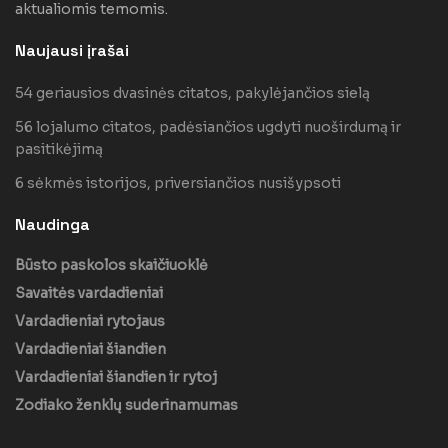
aktualiomis temomis.
Naujausi įrašai
54 geriausios dvasinės citatos, pakylėjančios sielą
56 lojalumo citatos, padėsiančios ugdyti nuoširdumą ir
pasitikėjimą
6 sėkmės istorijos, priversiančios nusišypsoti
Naudinga
Būsto paskolos skaičiuoklė
Savaitės vardadieniai
Vardadieniai rytojaus
Vardadieniai šiandien
Vardadieniai šiandien ir rytoj
Zodiako ženklų suderinamumas