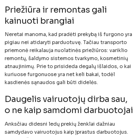
Priežiūra ir remontas gali
kainuoti brangiai
Neretai manoma, kad pradėti prekybą iš furgono yra
pigiau nei atidaryti parduotuvę. Tačiau transporto
priemonė reikalauja nuolatinės priežiūros: variklio
remontų, šaldymo sistemos tvarkymo, kosmetinių
atnaujinimų. Prie to prisideda degalų išlaidos, o kai
kuriuose furgonuose yra net keli bakai, todėl
kasdienės sąnaudos gali būti didelės.
Daugelis vairuotojų dirba sau,
o ne kaip samdomi darbuotojai
Anksčiau didesni ledų prekių ženklai dažniau
samdydavo vairuotojus kaip įprastus darbuotojus.