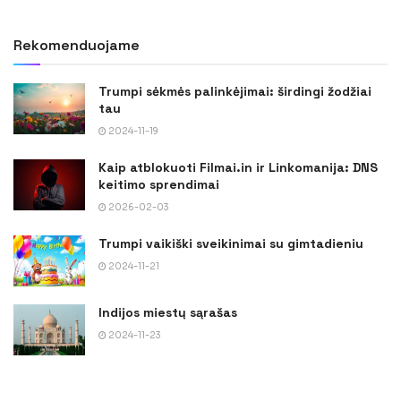
Rekomenduojame
Trumpi sėkmės palinkėjimai: širdingi žodžiai
tau
2024-11-19
Kaip atblokuoti Filmai.in ir Linkomanija: DNS
keitimo sprendimai
2026-02-03
Trumpi vaikiški sveikinimai su gimtadieniu
2024-11-21
Indijos miestų sąrašas
2024-11-23