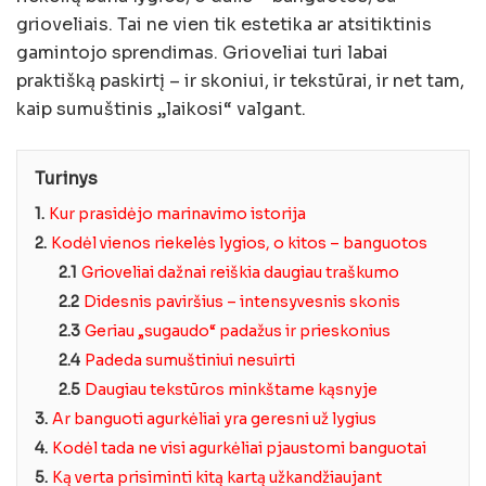
grioveliais. Tai ne vien tik estetika ar atsitiktinis
gamintojo sprendimas. Grioveliai turi labai
praktišką paskirtį – ir skoniui, ir tekstūrai, ir net tam,
kaip sumuštinis „laikosi“ valgant.
Turinys
1.
Kur prasidėjo marinavimo istorija
2.
Kodėl vienos riekelės lygios, o kitos – banguotos
2.1
Grioveliai dažnai reiškia daugiau traškumo
2.2
Didesnis paviršius – intensyvesnis skonis
2.3
Geriau „sugaudo“ padažus ir prieskonius
2.4
Padeda sumuštiniui nesuirti
2.5
Daugiau tekstūros minkštame kąsnyje
3.
Ar banguoti agurkėliai yra geresni už lygius
4.
Kodėl tada ne visi agurkėliai pjaustomi banguotai
5.
Ką verta prisiminti kitą kartą užkandžiaujant