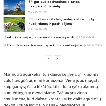
54 geriausios dvasinės citatos,
pakylėjančios sielą
2026-07-31
56 lojalumo citatos, padėsiančios ugdyti
nuoširdumą ir pasitikėjimą
2026-07-30
6 sėkmės istorijos, priversiančios nusišypsoti
2026-07-29
6 Tomo Edisono išradimai, apie kuriuos nežinojote
2026-07-28
Marinuoti agurkėliai turi daugybę „veidų“: krapiniai,
saldžiarūgščiai, mini kornisonai. Vieni juos mėgsta
kaip garnyrą šalia lėkštės, kiti – kaip ryškų akcentą
sumuštinyje ar mėsainiame. Tačiau yra viena
smulkmena, kuri dažnai krenta į akis: dalis agurkėlių
riekelių būna lygios, o dalis – banguotos, su