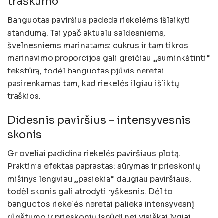
traškumo
Banguotas paviršius padeda riekelėms išlaikyti
standumą. Tai ypač aktualu saldesniems,
švelnesniems marinatams: cukrus ir tam tikros
marinavimo proporcijos gali greičiau „suminkštinti“
tekstūrą, todėl banguotas pjūvis neretai
pasirenkamas tam, kad riekelės ilgiau išliktų
traškios.
Didesnis paviršius – intensyvesnis
skonis
Grioveliai padidina riekelės paviršiaus plotą.
Praktinis efektas paprastas: sūrymas ir prieskonių
mišinys lengviau „pasiekia“ daugiau paviršiaus,
todėl skonis gali atrodyti ryškesnis. Dėl to
banguotos riekelės neretai palieka intensyvesnį
rūgštumo ir prieskonių įspūdį nei visiškai lygiai