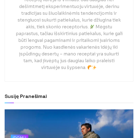
dešimtmetį eksperimentuoju virtuvėje, derinu
tradicijas su šiuolaikinėmis tendencijomis ir
stengiuosi sukurti patiekalus, kurie džiugina tiek
akis, tiek skonio receptorius.
Mėgstu
paprastus, tačiau išskirtinius patiekalus, kurie gali
būti lengvai pagaminami ir pritaikomi įvairioms
progoms. Nuo kasdienės vakarienės idėjų iki
įspūdingų desertų – mano receptai yra sukurti
tam, kad įkvėptų jus daugiau laiko praleisti
virtuvėje su šypsena.
Susiję
Pranešimai
ĮDOMU