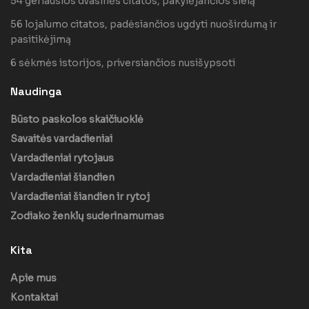
54 geriausios dvasinės citatos, pakylėjančios sielą
56 lojalumo citatos, padėsiančios ugdyti nuoširdumą ir
pasitikėjimą
6 sėkmės istorijos, priversiančios nusišypsoti
Naudinga
Būsto paskolos skaičiuoklė
Savaitės vardadieniai
Vardadieniai rytojaus
Vardadieniai šiandien
Vardadieniai šiandien ir rytoj
Zodiako ženklų suderinamumas
Kita
Apie mus
Kontaktai