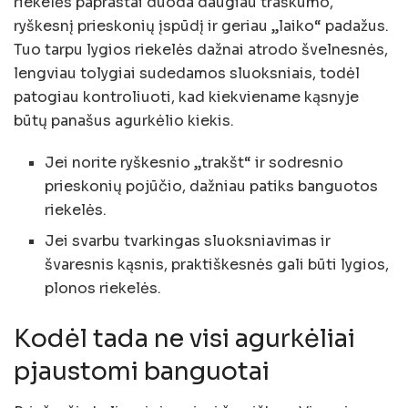
riekelės paprastai duoda daugiau traškumo,
ryškesnį prieskonių įspūdį ir geriau „laiko“ padažus.
Tuo tarpu lygios riekelės dažnai atrodo švelnesnės,
lengviau tolygiai sudedamos sluoksniais, todėl
patogiau kontroliuoti, kad kiekviename kąsnyje
būtų panašus agurkėlio kiekis.
Jei norite ryškesnio „trakšt“ ir sodresnio
prieskonių pojūčio, dažniau patiks banguotos
riekelės.
Jei svarbu tvarkingas sluoksniavimas ir
švaresnis kąsnis, praktiškesnės gali būti lygios,
plonos riekelės.
Kodėl tada ne visi agurkėliai
pjaustomi banguotai