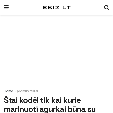
Home
Įdomūs faktai
Štai kodėl tik kai kurie
marinuoti agurkai būna su