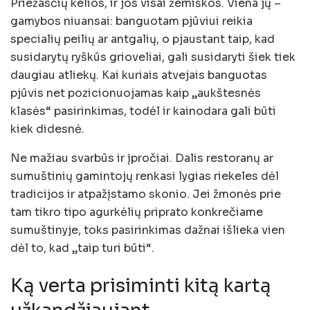
Priežasčių kelios, ir jos visai žemiškos. Viena jų –
gamybos niuansai: banguotam pjūviui reikia
specialių peilių ar antgalių, o pjaustant taip, kad
susidarytų ryškūs grioveliai, gali susidaryti šiek tiek
daugiau atliekų. Kai kuriais atvejais banguotas
pjūvis net pozicionuojamas kaip „aukštesnės
klasės“ pasirinkimas, todėl ir kainodara gali būti
kiek didesnė.
Ne mažiau svarbūs ir įpročiai. Dalis restoranų ar
sumuštinių gamintojų renkasi lygias riekeles dėl
tradicijos ir atpažįstamo skonio. Jei žmonės prie
tam tikro tipo agurkėlių priprato konkrečiame
sumuštinyje, toks pasirinkimas dažnai išlieka vien
dėl to, kad „taip turi būti“.
Ką verta prisiminti kitą kartą