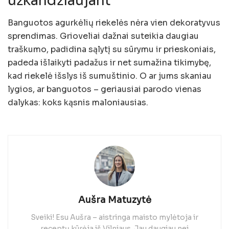
užkandžiaujant
Banguotos agurkėlių riekelės nėra vien dekoratyvus
sprendimas. Grioveliai dažnai suteikia daugiau
traškumo, padidina sąlytį su sūrymu ir prieskoniais,
padeda išlaikyti padažus ir net sumažina tikimybę,
kad riekelė išslys iš sumuštinio. O ar jums skaniau
lygios, ar banguotos – geriausiai parodo vienas
dalykas: koks kąsnis maloniausias.
Aušra Matuzytė
Sveiki! Esu Aušra – aistringa maisto mylėtoja ir
receptų kūrėja iš Vilniaus. Jau daugiau nei