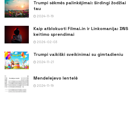
Trumpi sėkmės palinkėjimai: širdingi žodžiai
tau
2024-11-19
Kaip atblokuoti Filmai.in ir Linkomanija: DNS
keitimo sprendimai
2026-02-03
Trumpi vaikiški sveikinimai su gimtadieniu
2024-11-21
Mendelejevo lentelė
2024-11-19