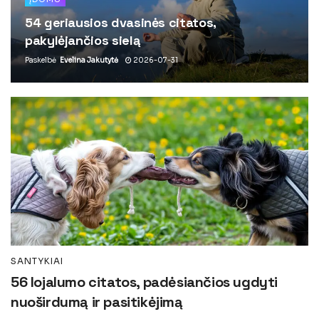
54 geriausios dvasinės citatos,
pakylėjančios sielą
Paskelbė
Evelina Jakutytė
2026-07-31
SANTYKIAI
56 lojalumo citatos, padėsiančios ugdyti
nuoširdumą ir pasitikėjimą