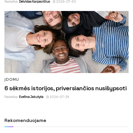
Paskelbė
Deividas Karpavičius
2026-07-30
ĮDOMU
6 sėkmės istorijos, priversiančios nusišypsoti
Paskelbė
Evelina Jakutytė
2026-07-29
Rekomenduojame