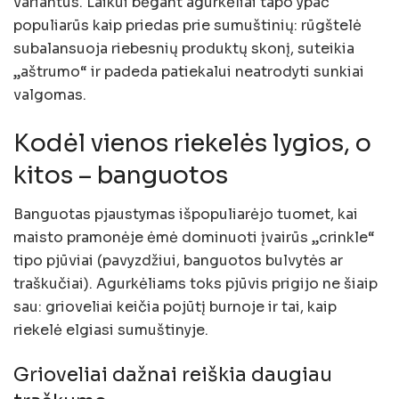
variantus. Laikui bėgant agurkėliai tapo ypač
populiarūs kaip priedas prie sumuštinių: rūgštelė
subalansuoja riebesnių produktų skonį, suteikia
„aštrumo“ ir padeda patiekalui neatrodyti sunkiai
valgomas.
Kodėl vienos riekelės lygios, o
kitos – banguotos
Banguotas pjaustymas išpopuliarėjo tuomet, kai
maisto pramonėje ėmė dominuoti įvairūs „crinkle“
tipo pjūviai (pavyzdžiui, banguotos bulvytės ar
traškučiai). Agurkėliams toks pjūvis prigijo ne šiaip
sau: grioveliai keičia pojūtį burnoje ir tai, kaip
riekelė elgiasi sumuštinyje.
Grioveliai dažnai reiškia daugiau