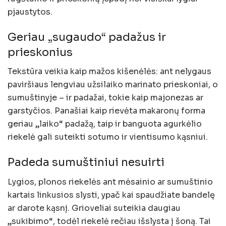
pjaustytos.
Geriau „sugaudo“ padažus ir
prieskonius
Tekstūra veikia kaip mažos kišenėlės: ant nelygaus
paviršiaus lengviau užsilaiko marinato prieskoniai, o
sumuštinyje – ir padažai, tokie kaip majonezas ar
garstyčios. Panašiai kaip rievėta makaronų forma
geriau „laiko“ padažą, taip ir banguota agurkėlio
riekelė gali suteikti sotumo ir vientisumo kąsniui.
Padeda sumuštiniui nesuirti
Lygios, plonos riekelės ant mėsainio ar sumuštinio
kartais linkusios slysti, ypač kai spaudžiate bandelę
ar darote kąsnį. Grioveliai suteikia daugiau
„sukibimo“, todėl riekelė rečiau išslysta į šoną. Tai