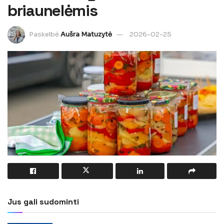
briaunelėmis
Paskelbė
Aušra Matuzytė
2026-02-25
Jus gali sudominti