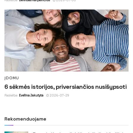
Paskelbė
Deividas Karpavičius
2026-07-30
ĮDOMU
6 sėkmės istorijos, priversiančios nusišypsoti
Paskelbė
Evelina Jakutytė
2026-07-29
Rekomenduojame