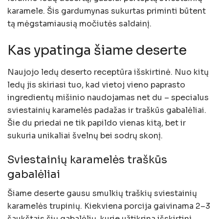
karamele. Šis gardumynas sukurtas priminti būtent
tą mėgstamiausią močiutės saldainį.
Kas ypatinga šiame deserte
Naujojo ledų deserto receptūra išskirtinė. Nuo kitų
ledų jis skiriasi tuo, kad vietoj vieno paprasto
ingredientų mišinio naudojamas net du – specialus
sviestainių karamelės padažas ir traškūs gabalėliai.
Šie du priedai ne tik papildo vienas kitą, bet ir
sukuria unikaliai švelnų bei sodrų skonį.
Sviestainių karamelės traškūs
gabalėliai
Šiame deserte gausu smulkių traškių sviestainių
karamelės trupinių. Kiekviena porcija gaivinama 2–3
šaukštais šių gabalėlių, kurie užtikrina išskirtinį