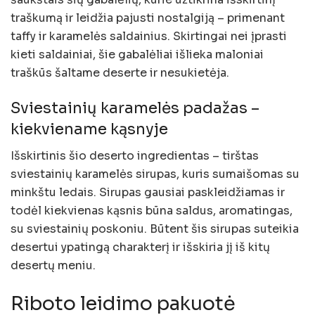
traškumą ir leidžia pajusti nostalgiją – primenant
taffy ir karamelės saldainius. Skirtingai nei įprasti
kieti saldainiai, šie gabalėliai išlieka maloniai
traškūs šaltame deserte ir nesukietėja.
Sviestainių karamelės padažas –
kiekviename kąsnyje
Išskirtinis šio deserto ingredientas – tirštas
sviestainių karamelės sirupas, kuris sumaišomas su
minkštu ledais. Sirupas gausiai paskleidžiamas ir
todėl kiekvienas kąsnis būna saldus, aromatingas,
su sviestainių poskoniu. Būtent šis sirupas suteikia
desertui ypatingą charakterį ir išskiria jį iš kitų
desertų meniu.
Riboto leidimo pakuotė