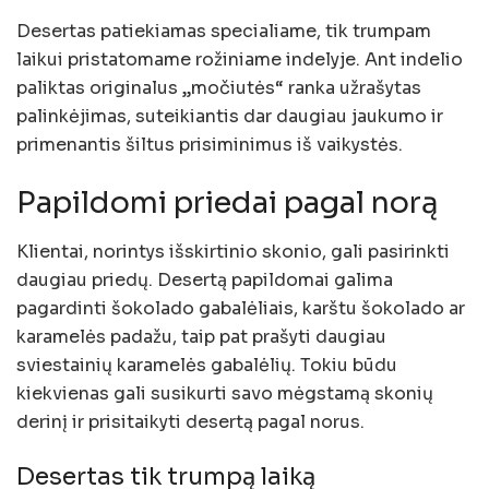
Desertas patiekiamas specialiame, tik trumpam
laikui pristatomame rožiniame indelyje. Ant indelio
paliktas originalus „močiutės“ ranka užrašytas
palinkėjimas, suteikiantis dar daugiau jaukumo ir
primenantis šiltus prisiminimus iš vaikystės.
Papildomi priedai pagal norą
Klientai, norintys išskirtinio skonio, gali pasirinkti
daugiau priedų. Desertą papildomai galima
pagardinti šokolado gabalėliais, karštu šokolado ar
karamelės padažu, taip pat prašyti daugiau
sviestainių karamelės gabalėlių. Tokiu būdu
kiekvienas gali susikurti savo mėgstamą skonių
derinį ir prisitaikyti desertą pagal norus.
Desertas tik trumpą laiką