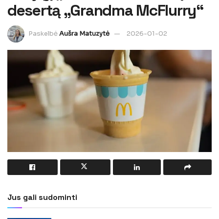
desertą „Grandma McFlurry“
Paskelbė
Aušra Matuzytė
2026-01-02
Jus gali sudominti