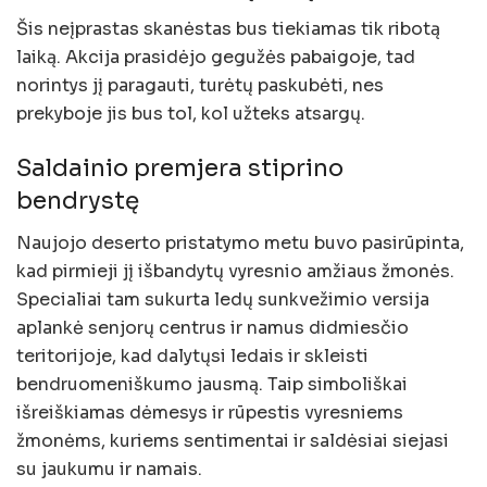
Šis neįprastas skanėstas bus tiekiamas tik ribotą
laiką. Akcija prasidėjo gegužės pabaigoje, tad
norintys jį paragauti, turėtų paskubėti, nes
prekyboje jis bus tol, kol užteks atsargų.
Saldainio premjera stiprino
bendrystę
Naujojo deserto pristatymo metu buvo pasirūpinta,
kad pirmieji jį išbandytų vyresnio amžiaus žmonės.
Specialiai tam sukurta ledų sunkvežimio versija
aplankė senjorų centrus ir namus didmiesčio
teritorijoje, kad dalytųsi ledais ir skleisti
bendruomeniškumo jausmą. Taip simboliškai
išreiškiamas dėmesys ir rūpestis vyresniems
žmonėms, kuriems sentimentai ir saldėsiai siejasi
su jaukumu ir namais.