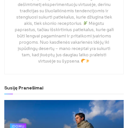
dešimtmetį eksperimentuoju virtuvėje, derinu
tradicijas su šiuolaikinėmis tendencijomis ir
stengiuosi sukurti patiekalus, kurie džiugina tiek
akis, tiek skonio receptorius.
Mėgstu
paprastus, tačiau išskirtinius patiekalus, kurie gali
būti lengvai pagaminami ir pritaikomi įvairioms
progoms. Nuo kasdienės vakarienės idėjų iki
įspūdingų desertų – mano receptai yra sukurti
tam, kad įkvėptų jus daugiau laiko praleisti
virtuvėje su šypsena.
Susiję
Pranešimai
ĮDOMU