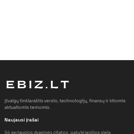
Įžvalgų tinklaraštis verslo, technologijų, finansų ir kitomis
aktualiomis temomis.
Naujausi įrašai
54 geriausios dvasinės citatos, pakylėjančios sielą