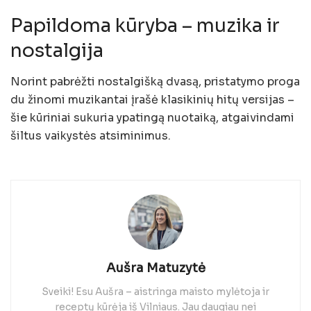
Papildoma kūryba – muzika ir
nostalgija
Norint pabrėžti nostalgišką dvasą, pristatymo proga
du žinomi muzikantai įrašė klasikinių hitų versijas –
šie kūriniai sukuria ypatingą nuotaiką, atgaivindami
šiltus vaikystės atsiminimus.
Aušra Matuzytė
Sveiki! Esu Aušra – aistringa maisto mylėtoja ir
receptų kūrėja iš Vilniaus. Jau daugiau nei