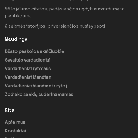
56 lojalumo citatos, padėsiančios ugdyti nuoširdumą ir
pasitikėjimą
6 sėkmės istorijos, priversiančios nusišypsoti
Naudinga
Būsto paskolos skaičiuoklė
Savaitės vardadieniai
Vardadieniai rytojaus
Vardadieniai šiandien
Vardadieniai šiandien ir rytoj
Zodiako ženklų suderinamumas
Kita
Apie mus
Kontaktai