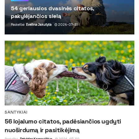
54 geriausios dvasinės citatos,
pakylėjančios sielą
Paskelbė
Evelina Jakutytė
2026-07-31
SANTYKIAI
56 lojalumo citatos, padėsiančios ugdyti
nuoširdumą ir pasitikėjimą