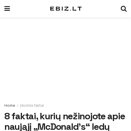
Home
Įdomūs faktai
8 faktai, kurių nežinojote apie
naująjį „McDonald’s“ ledų