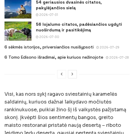
54 geriausios dvasinės citatos,
pakylėjančios sielą
2026-07-31
56 lojalumo citatos, padėsiančios ugdyti
nuoširdumą ir pasitikėjimą
2026-07-30
6 sėkmės istorijos, priversiančios nusišypsoti
2026-07-29
6 Tomo Edisono išradimai, apie kuriuos nežinojote
2026-07-28
Visi, kas nors sykį ragavo sviestainių karamelės
saldainių, kuriuos dažnai laikydavo močiutės
rankinukuose, puikiai žino šį iš vaikystės pažįstamą
skonį. Įkvėpti šios sentimentų bangos, greito
maisto restoranai pristatė naują desertą – riboto
leidimo ledų desertą, gausiai perteptą sviestainių