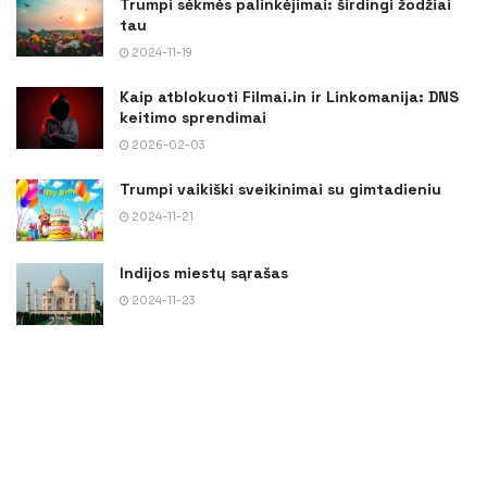
Trumpi sėkmės palinkėjimai: širdingi žodžiai
tau
2024-11-19
Kaip atblokuoti Filmai.in ir Linkomanija: DNS
keitimo sprendimai
2026-02-03
Trumpi vaikiški sveikinimai su gimtadieniu
2024-11-21
Indijos miestų sąrašas
2024-11-23