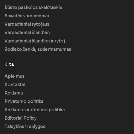
Būsto paskolos skaičiuoklė
Savaitės vardadieniai
Vardadieniai rytojaus
Vardadieniai šiandien
Vardadieniai šiandien ir rytoj
Zodiako ženklų suderinamumas
Kita
Apie mus
Kontaktai
Reklama
Privatumo politika
Reklamos ir rėmimo politika
Editorial Policy
Taisyklės ir sąlygos