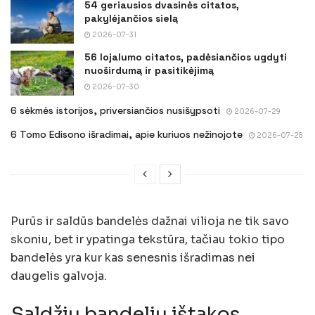
54 geriausios dvasinės citatos,
pakylėjančios sielą
2026-07-31
56 lojalumo citatos, padėsiančios ugdyti
nuoširdumą ir pasitikėjimą
2026-07-30
6 sėkmės istorijos, priversiančios nusišypsoti
2026-07-29
6 Tomo Edisono išradimai, apie kuriuos nežinojote
2026-07-28
Purūs ir saldūs bandelės dažnai vilioja ne tik savo
skoniu, bet ir ypatinga tekstūra, tačiau tokio tipo
bandelės yra kur kas senesnis išradimas nei
daugelis galvoja.
Saldžių bandelių ištakos