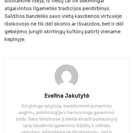
šiuolaikinė idėja, iš tiesų tai tik sėkmingai
atgaivintos ilgametės tradicijos perdirbinys.
Saldžios bandelės savo vietą kasdienos virtuvėje
išsikovojo ne tik dėl skonio ar išvaizdos, bet ir dėl
gebėjimo jungti skirtingų kultūrų patirtį viename
kepinyje.
Evelina Jakutytė
Kūrybinga rašytoja, besidominti asmeniniu
augimu, psichologija ir harmoningu gyvenimo
būdu. Savo tekstuose ji siekia atrasti pusiausvyrą
tarp kasdienio gyvenimo iššūkių ir vidinės
ramybės, ieškodama ne tik atsakymų, bet ir