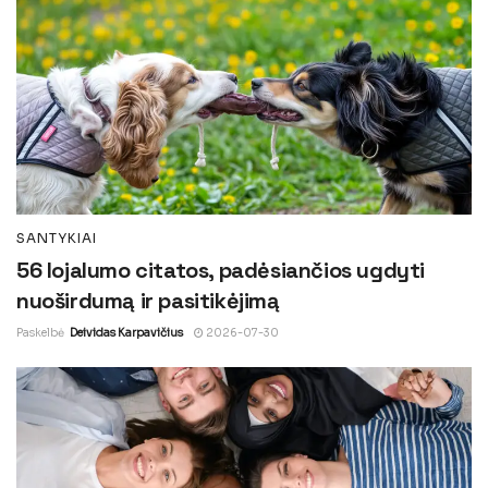
SANTYKIAI
56 lojalumo citatos, padėsiančios ugdyti
nuoširdumą ir pasitikėjimą
Paskelbė
Deividas Karpavičius
2026-07-30