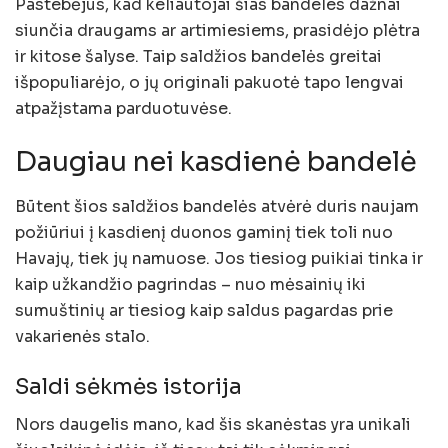
Pastebėjus, kad keliautojai šias bandeles dažnai
siunčia draugams ar artimiesiems, prasidėjo plėtra
ir kitose šalyse. Taip saldžios bandelės greitai
išpopuliarėjo, o jų originali pakuotė tapo lengvai
atpažįstama parduotuvėse.
Daugiau nei kasdienė bandelė
Būtent šios saldžios bandelės atvėrė duris naujam
požiūriui į kasdienį duonos gaminį tiek toli nuo
Havajų, tiek jų namuose. Jos tiesiog puikiai tinka ir
kaip užkandžio pagrindas – nuo mėsainių iki
sumuštinių ar tiesiog kaip saldus pagardas prie
vakarienės stalo.
Saldi sėkmės istorija
Nors daugelis mano, kad šis skanėstas yra unikali