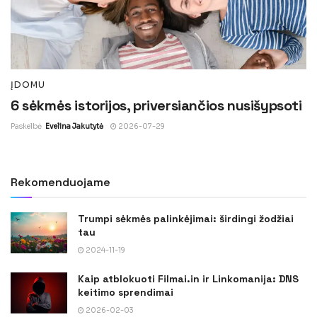
ĮDOMU
6 sėkmės istorijos, priversiančios nusišypsoti
Paskelbė
Evelina Jakutytė
2026-07-29
Rekomenduojame
Trumpi sėkmės palinkėjimai: širdingi žodžiai
tau
2024-11-19
Kaip atblokuoti Filmai.in ir Linkomanija: DNS
keitimo sprendimai
2026-02-03