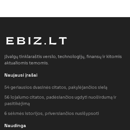
Įžvalgų tinklaraštis verslo, technologijų, finansų ir kitomis
aktualiomis temomis.
Naujausi įrašai
54 geriausios dvasinės citatos, pakylėjančios sielą
56 lojalumo citatos, padėsiančios ugdyti nuoširdumą ir
pasitikėjimą
6 sėkmės istorijos, priversiančios nusišypsoti
Naudinga