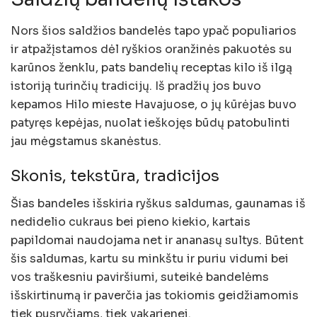
Nors šios saldžios bandelės tapo ypač populiarios
ir atpažįstamos dėl ryškios oranžinės pakuotės su
karūnos ženklu, pats bandelių receptas kilo iš ilgą
istoriją turinčių tradicijų. Iš pradžių jos buvo
kepamos Hilo mieste Havajuose, o jų kūrėjas buvo
patyręs kepėjas, nuolat ieškojęs būdų patobulinti
jau mėgstamus skanėstus.
Skonis, tekstūra, tradicijos
Šias bandeles išskiria ryškus saldumas, gaunamas iš
nedidelio cukraus bei pieno kiekio, kartais
papildomai naudojama net ir ananasų sultys. Būtent
šis saldumas, kartu su minkštu ir puriu vidumi bei
vos traškesniu paviršiumi, suteikė bandelėms
išskirtinumą ir paverčia jas tokiomis geidžiamomis
tiek pusryčiams, tiek vakarienei.