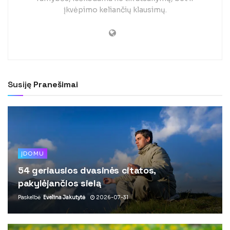
įkvėpimo keliančių klausimų.
Susiję
Pranešimai
ĮDOMU
54 geriausios dvasinės citatos,
pakylėjančios sielą
Paskelbė
Evelina Jakutytė
2026-07-31