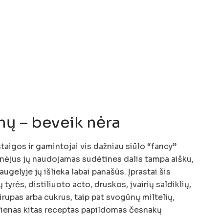
mų – beveik nėra
staigos ir gamintojai vis dažniau siūlo “fancy”
inėjus jų naudojamas sudėtines dalis tampa aišku,
gelyje jų išlieka labai panašūs. Įprastai šis
rės, distiliuoto acto, druskos, įvairių saldiklių,
irupas arba cukrus, taip pat svogūnų miltelių,
 Vienas kitas receptas papildomas česnakų