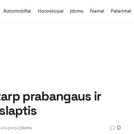
Automobiliai
Horoskopai
Įdomu
Namai
Patarimai
tarp prabangaus ir
slaptis
0
ategorija
Įdomu