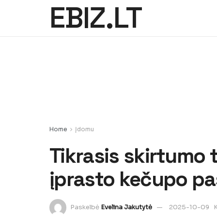
EBIZ.LT
Home
Įdomu
Tikrasis skirtumo 
įprasto kečupo pa
Paskelbė
Evelina Jakutytė
2025-10-09
K