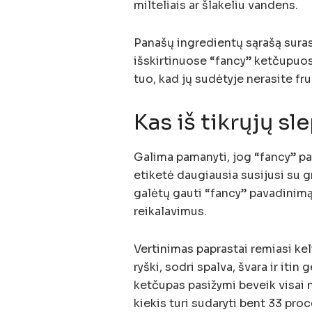
milteliais ar šlakeliu vandens.
Panašų ingredientų sąrašą suras
išskirtinuose “fancy” ketčupuose
tuo, kad jų sudėtyje nerasite fr
Kas iš tikrųjų sl
Galima pamanyti, jog “fancy” pad
etiketė daugiausia susijusi su 
galėtų gauti “fancy” pavadinimą, 
reikalavimus.
Vertinimas paprastai remiasi kelia
ryški, sodri spalva, švara ir itin
ketčupas pasižymi beveik visai
kiekis turi sudaryti bent 33 pr