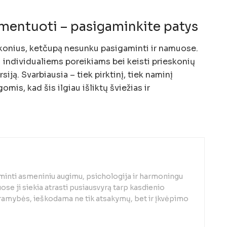
imentuoti – pasigaminkite patys
skonius, ketčupą nesunku pasigaminti ir namuose.
i individualiems poreikiams bei keisti prieskonių
siją. Svarbiausia – tiek pirktinį, tiek naminį
mis, kad šis ilgiau išliktų šviežias ir
minti asmeniniu augimu, psichologija ir harmoningu
se ji siekia atrasti pusiausvyrą tarp kasdienio
 ramybės, ieškodama ne tik atsakymų, bet ir įkvėpimo