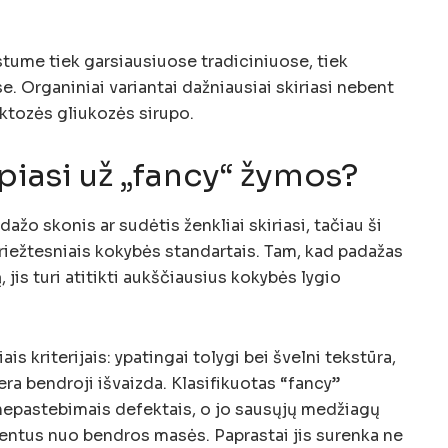
tume tiek garsiausiuose tradiciniuose, tiek
. Organiniai variantai dažniausiai skiriasi nebent
uktozės gliukozės sirupo.
epiasi už „fancy“ žymos?
ažo skonis ar sudėtis ženkliai skiriasi, tačiau ši
griežtesniais kokybės standartais. Tam, kad padažas
jis turi atitikti aukščiausius kokybės lygio
is kriterijais: ypatingai tolygi bei švelni tekstūra,
 gera bendroji išvaizda. Klasifikuotas “fancy”
 nepastebimais defektais, o jo sausųjų medžiagų
ocentus nuo bendros masės. Paprastai jis surenka ne