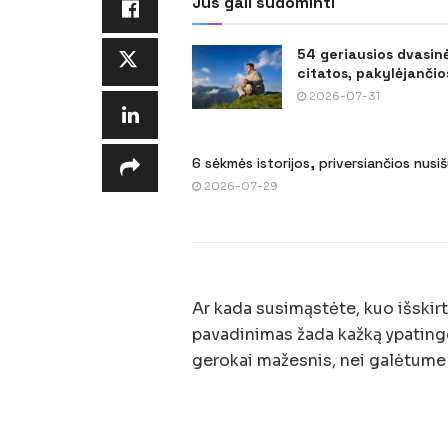
Jus gali sudominti
54 geriausios dvasin
citatos, pakylėjančios
2026-07-31
6 sėkmės istorijos, priversiančios nusi
2026-07-29
Ar kada susimąstėte, kuo išski
pavadinimas žada kažką ypatingo
gerokai mažesnis, nei galėtume 