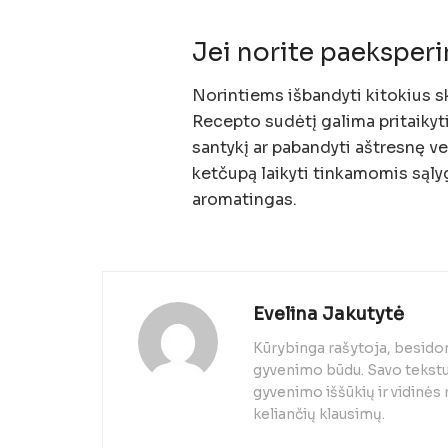
Jei norite paeksper
Norintiems išbandyti kitokius 
Recepto sudėtį galima pritaikyt
santykį ar pabandyti aštresnę ver
ketčupą laikyti tinkamomis sąlygo
aromatingas.
Evelina Jakutytė
Kūrybinga rašytoja, besido
gyvenimo būdu. Savo tekstuo
gyvenimo iššūkių ir vidinės
keliančių klausimų.