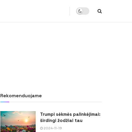
Rekomenduojame
Trumpi sėkmės palinkėjimai:
širdingi žodžiai tau
2024-11-19