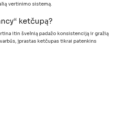
alią vertinimo sistemą.
fancy“ ketčupą?
ertina itin švelnią padažo konsistenciją ir gražią
svarbūs, įprastas ketčupas tikrai patenkins