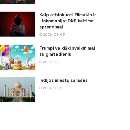
Kaip atblokuoti Filmai.in ir
Linkomanija: DNS keitimo
sprendimai
2026-02-03
Trumpi vaikiški sveikinimai
su gimtadieniu
2024-11-21
Indijos miestų sąrašas
2024-11-23