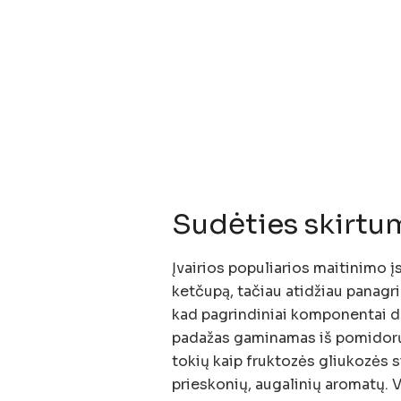
Sudėties skirtu
Įvairios populiarios maitinimo į
ketčupą, tačiau atidžiau panagr
kad pagrindiniai komponentai dau
padažas gaminamas iš pomidorų ty
tokių kaip fruktozės gliukozės s
prieskonių, augalinių aromatų.