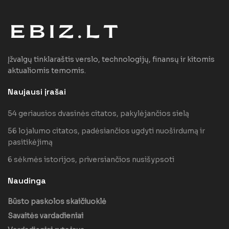
Įžvalgų tinklaraštis verslo, technologijų, finansų ir kitomis
aktualiomis temomis.
Naujausi įrašai
54 geriausios dvasinės citatos, pakylėjančios sielą
56 lojalumo citatos, padėsiančios ugdyti nuoširdumą ir
pasitikėjimą
6 sėkmės istorijos, priversiančios nusišypsoti
Naudinga
Būsto paskolos skaičiuoklė
Savaitės vardadieniai