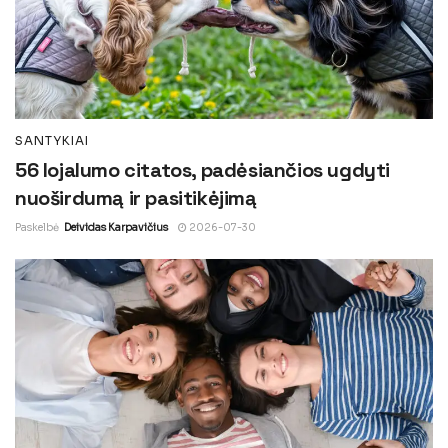
SANTYKIAI
56 lojalumo citatos, padėsiančios ugdyti
nuoširdumą ir pasitikėjimą
Paskelbė
Deividas Karpavičius
2026-07-30