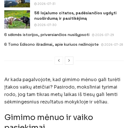
2026-07-31
56 lojalumo citatos, padėsiančios ugdyti
nuoširdumą ir pasitikėjimą
2026-07-30
6 sėkmės istorijos, priversiančios nusišypsoti
2026-07-29
6 Tomo Edisono išradimai, apie kuriuos nežinojote
2026-07-28
Ar kada pagalvojote, kad gimimo mėnuo gali turėti
įtakos vaikų ateičiai? Pasirodo, moksliniai tyrimai
rodo, jog tam tikras metų laikas iš tiesų gali lemti
sėkmingesnius rezultatus mokykloje ir vėliau.
Gimimo mėnuo ir vaiko
pasiekimai