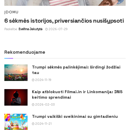
ĮDOMU
6 sėkmės istorijos, priversiančios nusišypsoti
Paskelbė
Evelina Jakutytė
2026-07-29
Rekomenduojame
Trumpi sėkmės palinkėjimai: širdingi žodžiai
tau
2024-11-19
Kaip atblokuoti Filmai.in ir Linkomanija: DNS
keitimo sprendimai
2026-02-03
Trumpi vaikiški sveikinimai su gimtadieniu
2024-11-21