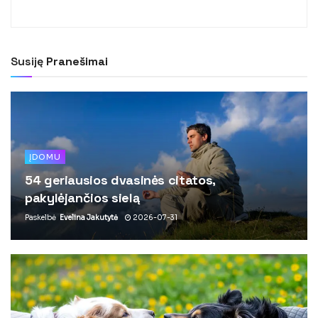
Susiję
Pranešimai
ĮDOMU
54 geriausios dvasinės citatos,
pakylėjančios sielą
Paskelbė
Evelina Jakutytė
2026-07-31