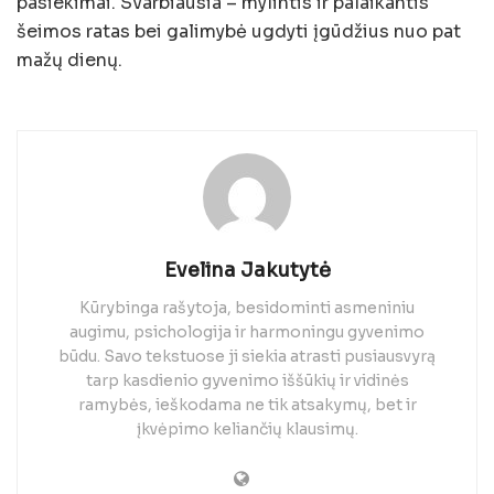
pasiekimai. Svarbiausia – mylintis ir palaikantis
šeimos ratas bei galimybė ugdyti įgūdžius nuo pat
mažų dienų.
Evelina Jakutytė
Kūrybinga rašytoja, besidominti asmeniniu
augimu, psichologija ir harmoningu gyvenimo
būdu. Savo tekstuose ji siekia atrasti pusiausvyrą
tarp kasdienio gyvenimo iššūkių ir vidinės
ramybės, ieškodama ne tik atsakymų, bet ir
įkvėpimo keliančių klausimų.