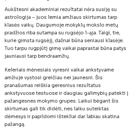
Aukštesni akademiniai rezultatai nėra susiję su
astrologija – juos lemia amžiaus skirtumas tarp
klasės vaikų. Daugumoje mokyklų mokslo metų
pradžios riba sutampa su rugsėjo 1-ąja. Taigi, tie,
kurie gimsta rugsėjį, dažnai būna seniausi klasėje.
Tuo tarpu rugpjūtį gimę vaikai paprastai būna patys
jauniausi tarp bendraamžių.
Keleriais mėnesiais vyresni vaikai ankstyvame
amžiuje vystosi greičiau nei jaunesni. Šis
pranašumas reiškia geresnius rezultatus
ankstyvuose testuose ir daugiau galimybių patekti į
pažangesnes mokymo grupes. Laikui bėgant šis
skirtumas gali tik didėti, nes laiku suteiktas
dėmesys ir papildomi ištekliai dar labiau skatina
pažangą.