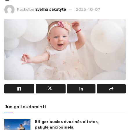
Paskelbė
Evelina Jakutytė
2025-10-07
Jus gali sudominti
54 geriausios dvasinės citatos,
pakylėjančios sielą