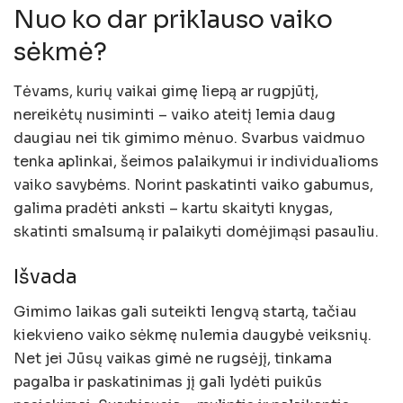
Nuo ko dar priklauso vaiko
sėkmė?
Tėvams, kurių vaikai gimę liepą ar rugpjūtį,
nereikėtų nusiminti – vaiko ateitį lemia daug
daugiau nei tik gimimo mėnuo. Svarbus vaidmuo
tenka aplinkai, šeimos palaikymui ir individualioms
vaiko savybėms. Norint paskatinti vaiko gabumus,
galima pradėti anksti – kartu skaityti knygas,
skatinti smalsumą ir palaikyti domėjimąsi pasauliu.
Išvada
Gimimo laikas gali suteikti lengvą startą, tačiau
kiekvieno vaiko sėkmę nulemia daugybė veiksnių.
Net jei Jūsų vaikas gimė ne rugsėjį, tinkama
pagalba ir paskatinimas jį gali lydėti puikūs