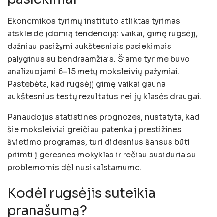
Ekonomikos tyrimų instituto atliktas tyrimas
atskleidė įdomią tendenciją: vaikai, gimę rugsėjį,
dažniau pasižymi aukštesniais pasiekimais
palyginus su bendraamžiais. Šiame tyrime buvo
analizuojami 6–15 metų moksleivių pažymiai.
Pastebėta, kad rugsėjį gimę vaikai gauna
aukštesnius testų rezultatus nei jų klasės draugai.
Panaudojus statistines prognozes, nustatyta, kad
šie moksleiviai greičiau patenka į prestižines
švietimo programas, turi didesnius šansus būti
priimti į geresnes mokyklas ir rečiau susiduria su
problemomis dėl nusikalstamumo.
Kodėl rugsėjis suteikia
pranašumą?