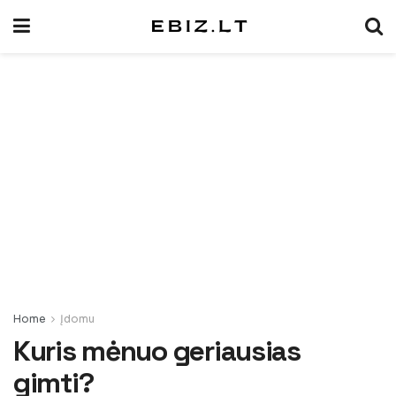
Home
Įdomu
Kuris mėnuo geriausias
gimti?