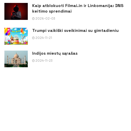
Kaip atblokuoti Filmai.in ir Linkomanija: DNS
keitimo sprendimai
2026-02-03
Trumpi vaikiški sveikinimai su gimtadieniu
2024-11-21
Indijos miestų sąrašas
2024-11-23