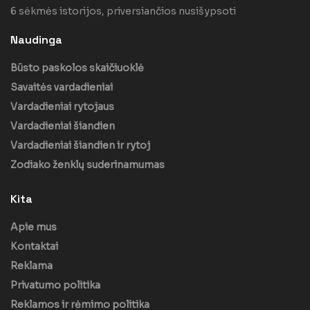
6 sėkmės istorijos, priversiančios nusišypsoti
Naudinga
Būsto paskolos skaičiuoklė
Savaitės vardadieniai
Vardadieniai rytojaus
Vardadieniai šiandien
Vardadieniai šiandien ir rytoj
Zodiako ženklų suderinamumas
Kita
Apie mus
Kontaktai
Reklama
Privatumo politika
Reklamos ir rėmimo politika