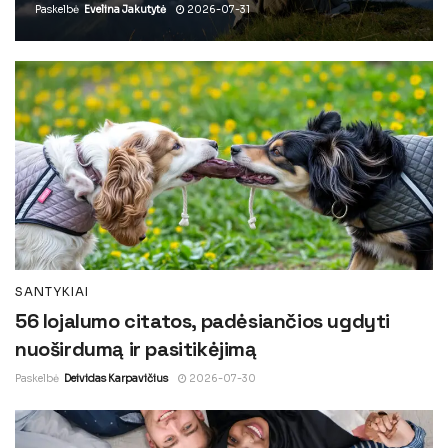
Paskelbė
Evelina Jakutytė
2026-07-31
SANTYKIAI
56 lojalumo citatos, padėsiančios ugdyti
nuoširdumą ir pasitikėjimą
Paskelbė
Deividas Karpavičius
2026-07-30