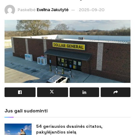
Paskelbė
Evelina Jakutytė
2025-09-20
Jus gali sudominti
54 geriausios dvasinės citatos,
pakylėjančios sielą