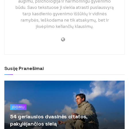
augimu, psichologija ir harmoningu gyvenimo
būdu. Savo tekstuose ji siekia atrasti pusiausvyrą
tarp kasdienio gyvenimo iššūkių ir vidinės
ramybės, ieškodama ne tik atsakymų, bet ir
įkvėpimo keliančių klausimų.
Susiję
Pranešimai
ĮDOMU
54 geriausios dvasinės citatos,
pakylėjančios sielą