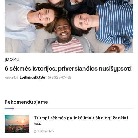
ĮDOMU
6 sėkmės istorijos, priversiančios nusišypsoti
Paskelbė
Evelina Jakutytė
2026-07-29
Rekomenduojame
Trumpi sėkmės palinkėjimai: širdingi žodžiai
tau
2024-11-19