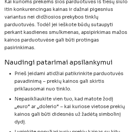
Kai kurioms prekėms šios parduotuvės iš tiesų siūlo
itin konkurencingas kainas ir dažnai pigesnius
variantus nei didžiosios prekybos tinklų
parduotuvės. Todėl jei ieškote būdų sutaupyti
perkant kasdienes smulkmenas, apsipirkimas mažos
kainos parduotuvėse gali būti protingas
pasirinkimas.
Naudingi patarimai apsilankymui
Prieš įeidami atidžiai patikrinkite parduotuvės
pavadinimą – prekių kainos gali skirtis
priklausomai nuo tinklo.
Nepasikliaukite vien tuo, kad matote žodį
„euro“ ar „dolerio“ – kai kuriose vietose prekių
kainos gali būti didesnės už žadėtą simbolinį
dydį.
Lyginkite populiariausių prekių kainas su kitų