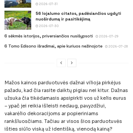
2026-07-31
56 lojalumo citatos, padėsiančios ugdyti
nuoširdumą ir pasitikėjimą
2026-07-30
6 sėkmės istorijos, priversiančios nusišypsoti
2026-07-29
6 Tomo Edisono išradimai, apie kuriuos nežinojote
2026-07-28
Mažos kainos parduotuvės dažnai vilioja pirkėjus
pažadu, kad čia rasite daiktų pigiau nei kitur. Dažnas
užsuka čia tikėdamasis apsipirkti vos už kelis eurus
– ypač jei reikia išleisti nedaug, pavyzdžiui,
vakarėlio dekoracijoms ar popieriniams
rankšluosčiams. Tačiau ar visos šios parduotuvės
išties siūlo viską už identišką, vienodą kainą?