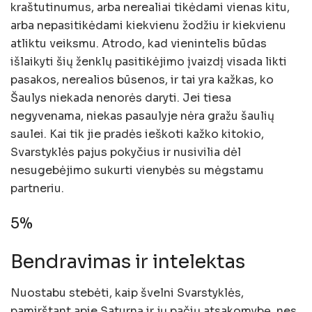
kraštutinumus, arba nerealiai tikėdami vienas kitu,
arba nepasitikėdami kiekvienu žodžiu ir kiekvienu
atliktu veiksmu. Atrodo, kad vienintelis būdas
išlaikyti šių ženklų pasitikėjimo įvaizdį visada likti
pasakos, nerealios būsenos, ir tai yra kažkas, ko
Šaulys niekada nenorės daryti. Jei tiesa
negyvenama, niekas pasaulyje nėra gražu šaulių
saulei. Kai tik jie pradės ieškoti kažko kitokio,
Svarstyklės pajus pokyčius ir nusivilia dėl
nesugebėjimo sukurti vienybės su mėgstamu
partneriu.
5%
Bendravimas ir intelektas
Nuostabu stebėti, kaip švelni Svarstyklės,
pamirštant apie Saturną ir jų pačių atsakomybę, nes