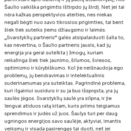
Šaulio vaikiška prigimtis ištirpdo jų širdį. Net jei tai
nėra kažkas perspektyvios ateities, nes niekas
negali bėgti nuo savo tikrosios prigimties, tai bent
šiek tiek suteiks jiems džiaugsmo ir laimės.
„Svarstyklių partneris” galės atsipalaiduoti šalia to,
kas nevertina, o Šaulio partneris jausis, kad jų
energija yra gerai sutelkta į žmogų, kuriam
reikalinga šiek tiek jaunimo, šilumos, šviesos,
optimizmo ir kūrybiškumo. Kol jie neišnaudoja ego
problemų, jų bendravimas ir intelektualinis
suderinamumas yra suteiktas. Pagrindinė problema,
kuri ilgainiui susidurs ir su ja bus išspręsta, yra jų
saulės jėgos. Svarstyklių saulė yra silpna, ir jie
lengvai atiduos ratą kitam, kuris priims teigiamus
sprendimus ir judės už juos. Šaulys turi per daug
ugningos energijos savo saulėje, aktyviai, imantis
veiksmų ir visada pasirengęs tai duoti, net jei