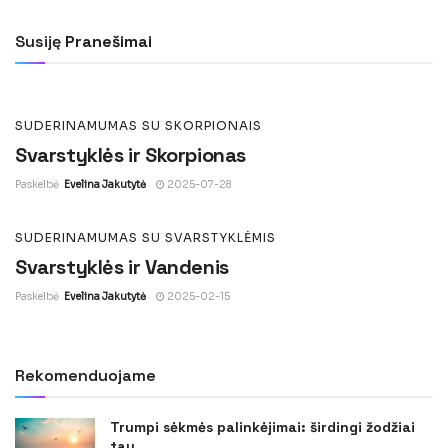
Svarstyklės ir Ožiaragis
Susiję
Pranešimai
Paskelbė
Evelina Jakutytė
2025-07-28
SUDERINAMUMAS SU SKORPIONAIS
Svarstyklės ir Skorpionas
Paskelbė
Evelina Jakutytė
2025-07-28
SUDERINAMUMAS SU SVARSTYKLĖMIS
Svarstyklės ir Vandenis
Paskelbė
Evelina Jakutytė
2025-02-15
Rekomenduojame
Trumpi sėkmės palinkėjimai: širdingi žodžiai
tau