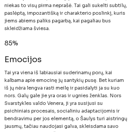
niekas to visų pirma neprašė. Tai gali sukelti subtilų,
paslėptą, impozantišką ir charakterio poslinkį, kuris
jiems abiems paliks pagarbą, kai pagaliau bus
skleidžiama šviesa.
85%
Emocijos
Tai yra viena iš labiausiai suderinamų porų, kai
kalbama apie emocinę jų santykių pusę. Bet kuriam
iš jų nėra lengva rasti meilę ir pasidalyti ja su kuo
nors. Galų gale jie yra oras ir ugnies ženklas. Nors
Svarstykles valdo Venera, ji yra susijusi su
psichiniais procesais, socialiniu adaptacijomis ir
bendravimu per jos elementą, o Šaulys turi aistringų
jausmų, tačiau naudojasi galva, skleisdama savo