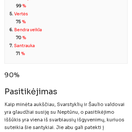
99
%
5.
Vertės
75
%
6.
Bendra veikla
70
%
7.
Santrauka
71
%
90%
Pasitikėjimas
Kaip minėta aukščiau, Svarstyklių ir Šaulio valdovai
yra glaudžiai susiję su Neptūnu, o pasitikėjimo
iššūkis yra viena iš svarbiausių išgyvenimų, kuriuos
suteikia šie santykiai. Jie abu gali patekti į