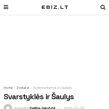
Home
Zodiakai
Suderinamumas su šauliais
Svarstyklės ir Šaulys
Paskelbė
Evelina Jakutytė
2025-07-28