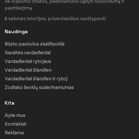
56 lojalumo citatos, padėsiančios ugdyti nuoširdumą ir
pasitikėjimą
6 sėkmės istorijos, priversiančios nusišypsoti
Naudinga
Būsto paskolos skaičiuoklė
Savaitės vardadieniai
Vardadieniai rytojaus
Vardadieniai šiandien
Vardadieniai šiandien ir rytoj
Zodiako ženklų suderinamumas
Kita
Apie mus
Kontaktai
Reklama