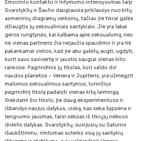
Emocinio kontakto ir intymumo intensyvumas tarp
Svarstyklių ir Šaulio daugiausia priklausys nuo kitų
asmeninių diagramų veiksnių, tačiau jie tikrai galės
džiaugtis jų seksualiniais santykiais. Jie yra labai
geros rungtynės, kai kalbama apie seksualumą, nes
nė vienas partneris čia nejaučia spaudimo ir yra tik
pakankamai vietos, kad jie abu galėtų augti, ugdyti,
kurti savo savivertę ir jaustis saugiai vienas kito
rankose. Pagrindinis jų tikslas, kurį valdo dvi
naudos planetos – Venera ir Jupiteris, yra užmegzti
malonius seksualinius santykius, turinčius
pagrindinį tikslą padaryti vienas kitą laimingą.
Siekdami šio tikslo, jie daug eksperimentuos ir
išbandys naujus dalykus, viską, kas seka šypsena ir
lengvumo jausmas, tarsi seksas iš tikrųjų nebuvo
didelis dalykas. Svarstyklių, susijusių su Saturno
išaukštinimu, rimtumas suteiks visą jų santykių