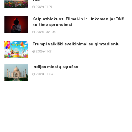
2024-11-19
Kaip atblokuoti Filmai.in ir Linkomanija: DNS
keitimo sprendimai
2026-02-03
Trumpi vaikiški sveikinimai su gimtadieniu
2024-11-21
Indijos miestų sąrašas
2024-11-23