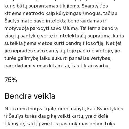
kuris būtų suprantamas tik jiems. Svarstyklės
kitiems neatrodo kaip kūrybingas žmogus, tačiau
Šaulys mato savo intelektą bendraudamas ir
motyvuoja parodyti savo šilumą. Tai lemia bendrą
visų jų santykių vertę ir intelektualų supratimą, kuris
suteikia jiems vietos kurti bendrą filosofiją. Net jei
jie nepradės savo santykių toje pačioje vietoje, jie
turės galimybę laiku sukurti panašias vertybes,
parodydami vienas kitam tai, kas tikrai svarbu.
75%
Bendra veikla
Nors mes lengvai galėtume manyti, kad Svarstyklės
ir Šaulys turės daug ką veikti kartu, yra didelė
tikimybė, kad jų veiklos pasirinkimas nebus toks