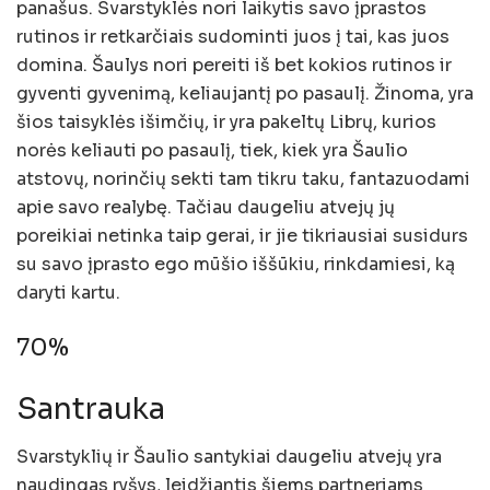
panašus. Svarstyklės nori laikytis savo įprastos
rutinos ir retkarčiais sudominti juos į tai, kas juos
domina. Šaulys nori pereiti iš bet kokios rutinos ir
gyventi gyvenimą, keliaujantį po pasaulį. Žinoma, yra
šios taisyklės išimčių, ir yra pakeltų Librų, kurios
norės keliauti po pasaulį, tiek, kiek yra Šaulio
atstovų, norinčių sekti tam tikru taku, fantazuodami
apie savo realybę. Tačiau daugeliu atvejų jų
poreikiai netinka taip gerai, ir jie tikriausiai susidurs
su savo įprasto ego mūšio iššūkiu, rinkdamiesi, ką
daryti kartu.
70%
Santrauka
Svarstyklių ir Šaulio santykiai daugeliu atvejų yra
naudingas ryšys, leidžiantis šiems partneriams