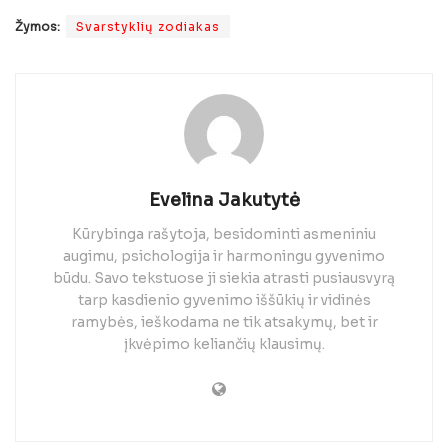
Žymos:
Svarstyklių zodiakas
Evelina Jakutytė
Kūrybinga rašytoja, besidominti asmeniniu
augimu, psichologija ir harmoningu gyvenimo
būdu. Savo tekstuose ji siekia atrasti pusiausvyrą
tarp kasdienio gyvenimo iššūkių ir vidinės
ramybės, ieškodama ne tik atsakymų, bet ir
įkvėpimo keliančių klausimų.
SUDERINAMUMAS SU OŽIARAGIAIS