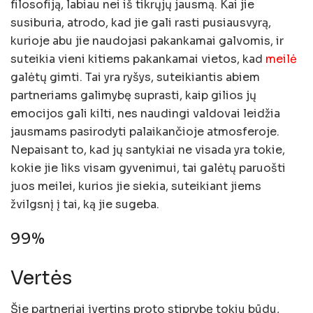
filosofiją, labiau nei iš tikrųjų jausmą. Kai jie
susiburia, atrodo, kad jie gali rasti pusiausvyrą,
kurioje abu jie naudojasi pakankamai galvomis, ir
suteikia vieni kitiems pakankamai vietos, kad
meilė
galėtų gimti. Tai yra ryšys, suteikiantis abiem
partneriams galimybę suprasti, kaip gilios jų
emocijos gali kilti, nes naudingi valdovai leidžia
jausmams pasirodyti palaikančioje atmosferoje.
Nepaisant to, kad jų santykiai ne visada yra tokie,
kokie jie liks visam gyvenimui, tai galėtų paruošti
juos meilei, kurios jie siekia, suteikiant jiems
žvilgsnį į tai, ką jie sugeba.
99%
Vertės
Šie partneriai įvertins proto stiprybę tokiu būdu,