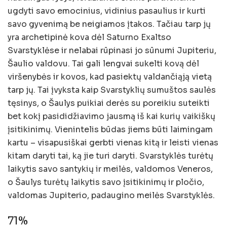
ugdyti savo emocinius, vidinius pasaulius ir kurti
savo gyvenimą be neigiamos įtakos. Tačiau tarp jų
yra archetipinė kova dėl Saturno Exaltso
Svarstyklėse ir nelabai rūpinasi jo sūnumi Jupiteriu,
Šaulio valdovu. Tai gali lengvai sukelti kovą dėl
viršenybės ir kovos, kad pasiektų valdančiąją vietą
tarp jų. Tai įvyksta kaip Svarstyklių sumuštos saulės
tęsinys, o Šaulys puikiai derės su poreikiu suteikti
bet kokį pasididžiavimo jausmą iš kai kurių vaikiškų
įsitikinimų. Vienintelis būdas jiems būti laimingam
kartu – visapusiškai gerbti vienas kitą ir leisti vienas
kitam daryti tai, ką jie turi daryti. Svarstyklės turėtų
laikytis savo santykių ir meilės, valdomos Veneros,
o Šaulys turėtų laikytis savo įsitikinimų ir pločio,
valdomas Jupiterio, padaugino meilės Svarstyklės.
71%