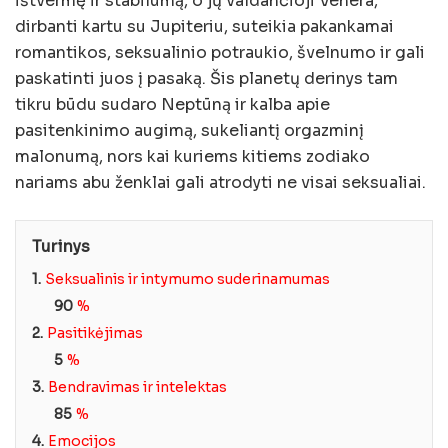
ištvermę ir stabilumą, o jų valdančioji Venera,
dirbanti kartu su Jupiteriu, suteikia pakankamai
romantikos, seksualinio potraukio, švelnumo ir gali
paskatinti juos į pasaką. Šis planetų derinys tam
tikru būdu sudaro Neptūną ir kalba apie
pasitenkinimo augimą, sukeliantį orgazminį
malonumą, nors kai kuriems kitiems zodiako
nariams abu ženklai gali atrodyti ne visai seksualiai.
Turinys
1.
Seksualinis ir intymumo suderinamumas
90
%
2.
Pasitikėjimas
5
%
3.
Bendravimas ir intelektas
85
%
4.
Emocijos