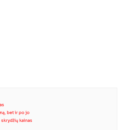
as
mą, bet ir po jo
a skrydžių kainas