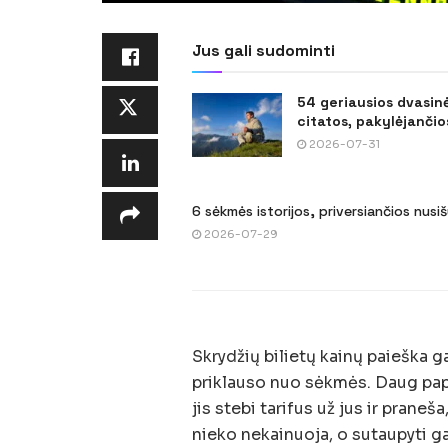
Jus gali sudominti
54 geriausios dvasin
citatos, pakylėjančios
2026-07-31
6 sėkmės istorijos, priversiančios nusi
2026-07-29
Skrydžių bilietų kainų paieška ga
priklauso nuo sėkmės. Daug papra
jis stebi tarifus už jus ir praneš
nieko nekainuoja, o sutaupyti ga