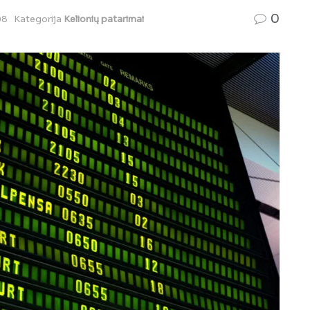
0
08
Kategorija
Kelionių patarimai