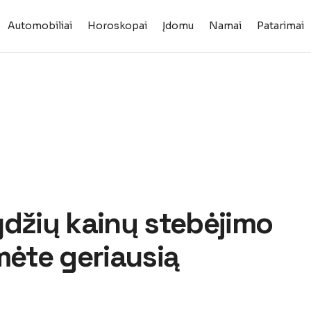
Automobiliai
Horoskopai
Įdomu
Namai
Patarimai
ydžių kainų stebėjimo
mėte geriausią