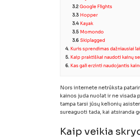
3.2
Google Flights
3.3
Hopper
3.4
Kayak
3.5
Momondo
3.6
Skiplagged
4.
Kuris sprendimas dažniausiai la
5.
Kaip praktiškai naudoti kainų se
6.
Kas gali erzinti naudojantis kai
Nors internete netrūksta patarim
kainos juda nuolat ir ne visada p
tampa tarsi jūsų kelionių asisten
sureaguoti tada, kai atsiranda g
Kaip veikia skry