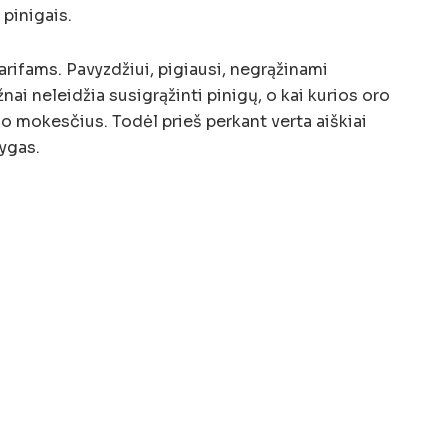
 pinigais.
tarifams. Pavyzdžiui, pigiausi, negrąžinami
ai neleidžia susigrąžinti pinigų, o kai kurios oro
mo mokesčius. Todėl prieš perkant verta aiškiai
lygas.