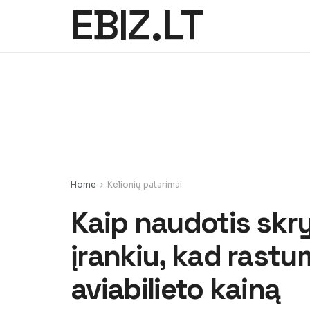
EBIZ.LT
Home
Kelionių patarimai
Kaip naudotis skr
įrankiu, kad rastu
aviabilieto kainą