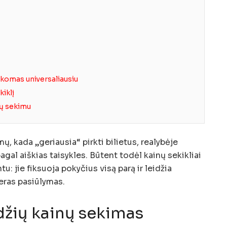
ikomas universaliausiu
kiklį
nų sekimu
ų, kada „geriausia“ pirkti bilietus, realybėje
agal aiškias taisykles. Būtent todėl kainų sekikliai
tu: jie fiksuoja pokyčius visą parą ir leidžia
eras pasiūlymas.
džių kainų sekimas