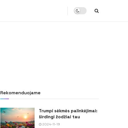
Rekomenduojame
Trumpi sėkmės palinkėjimai:
širdingi žodžiai tau
2024-11-19