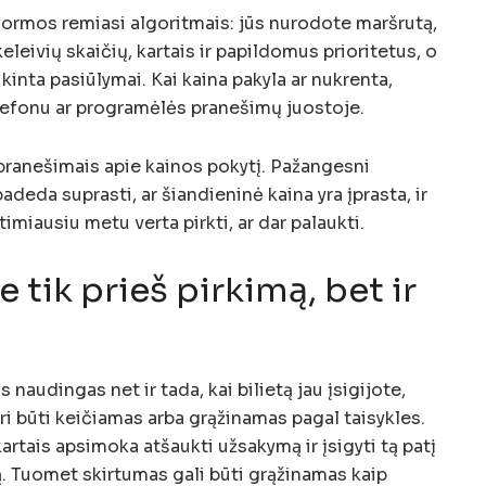
ormos remiasi algoritmais: jūs nurodote maršrutą,
keleivių skaičių, kartais ir papildomus prioritetus, o
 kinta pasiūlymai. Kai kaina pakyla ar nukrenta,
lefonu ar programėlės pranešimų juostoje.
 pranešimais apie kainos pokytį. Pažangesni
adeda suprasti, ar šiandieninė kaina yra įprasta, ir
imiausiu metu verta pirkti, ar dar palaukti.
 tik prieš pirkimą, bet ir
 naudingas net ir tada, kai bilietą jau įsigijote,
uri būti keičiamas arba grąžinamas pagal taisykles.
artais apsimoka atšaukti užsakymą ir įsigyti tą patį
ą. Tuomet skirtumas gali būti grąžinamas kaip