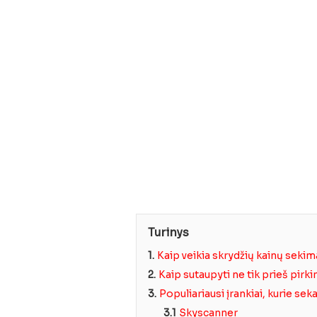
Turinys
1.
Kaip veikia skrydžių kainų sekim
2.
Kaip sutaupyti ne tik prieš pirki
3.
Populiariausi įrankiai, kurie sek
3.1
Skyscanner