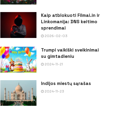
Kaip atblokuoti Filmai.in ir
Linkomanija: DNS keitimo
sprendimai
2026-02-03
Trumpi vaikiški sveikinimai
su gimtadieniu
2024-11-21
Indijos miestų sąrašas
2024-11-23