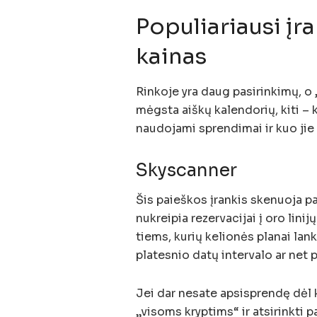
Populiariausi įra
kainas
Rinkoje yra daug pasirinkimų, o 
mėgsta aiškų kalendorių, kiti – 
naudojami sprendimai ir kuo jie i
Skyscanner
Šis paieškos įrankis skenuoja pa
nukreipia rezervacijai į oro lini
tiems, kurių kelionės planai lank
platesnio datų intervalo ar net 
Jei dar nesate apsisprendę dėl 
„visoms kryptims“ ir atsirinkti pa