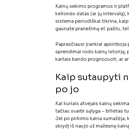
Kainų sekimo programos ir platf
kelionės datas (ar jų intervalą), 
sistema periodiškai tikrina, kaip
gaunate pranešimą el. paštu, te
Paprasčiausi įrankiai apsiriboja
sprendimai rodo kainų istoriją, p
kartais bando prognozuoti, ar art
Kaip sutaupyti ne
po jo
Kai kuriais atvejais kainų sekimas
tačiau svarbi sąlyga – bilietas t
Jei po pirkimo kaina sumažėja, k
skrydį iš naujo už mažesnę kain