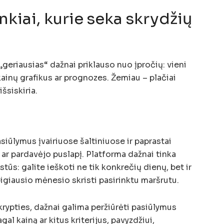
nkiai, kurie seka skrydžių
„geriausias“ dažnai priklauso nuo įpročių: vieni
kainų grafikus ar prognozes. Žemiau – plačiai
šsiskiria.
siūlymus įvairiuose šaltiniuose ir paprastai
jų ar pardavėjo puslapį. Platforma dažnai tinka
stūs: galite ieškoti ne tik konkrečių dienų, bet ir
pigiausio mėnesio skristi pasirinktu maršrutu.
krypties, dažnai galima peržiūrėti pasiūlymus
gal kainą ar kitus kriterijus, pavyzdžiui,