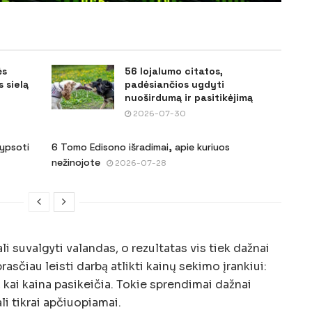
ės
56 lojalumo citatos,
 sielą
padėsiančios ugdyti
nuoširdumą ir pasitikėjimą
2026-07-30
šypsoti
6 Tomo Edisono išradimai, apie kuriuos
nežinojote
2026-07-28
li suvalgyti valandas, o rezultatas vis tiek dažnai
sčiau leisti darbą atlikti kainų sekimo įrankiui:
a, kai kaina pasikeičia. Tokie sprendimai dažnai
li tikrai apčiuopiamai.