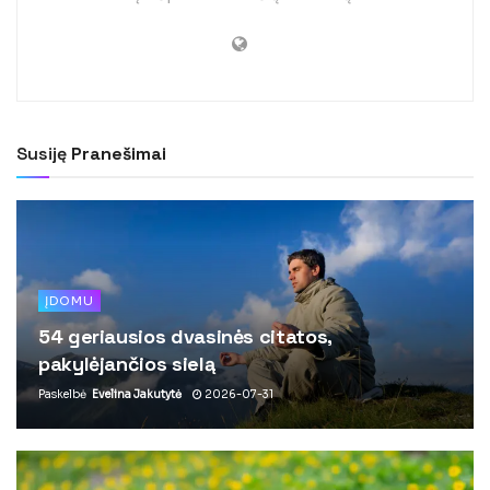
Susiję
Pranešimai
ĮDOMU
54 geriausios dvasinės citatos,
pakylėjančios sielą
Paskelbė
Evelina Jakutytė
2026-07-31