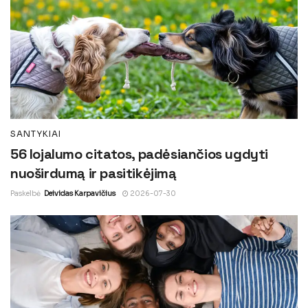
SANTYKIAI
56 lojalumo citatos, padėsiančios ugdyti
nuoširdumą ir pasitikėjimą
Paskelbė
Deividas Karpavičius
2026-07-30