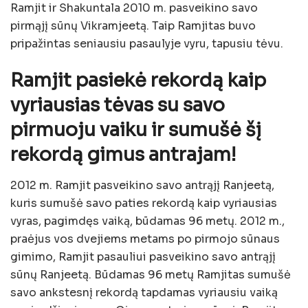
Ramjit ir Shakuntala 2010 m. pasveikino savo
pirmąjį sūnų Vikramjeetą. Taip Ramjitas buvo
pripažintas seniausiu pasaulyje vyru, tapusiu tėvu.
Ramjit pasiekė rekordą kaip
vyriausias tėvas su savo
pirmuoju vaiku ir sumušė šį
rekordą gimus antrajam!
2012 m. Ramjit pasveikino savo antrąjį Ranjeetą,
kuris sumušė savo paties rekordą kaip vyriausias
vyras, pagimdęs vaiką, būdamas 96 metų. 2012 m.,
praėjus vos dvejiems metams po pirmojo sūnaus
gimimo, Ramjit pasauliui pasveikino savo antrąjį
sūnų Ranjeetą. Būdamas 96 metų Ramjitas sumušė
savo ankstesnį rekordą tapdamas vyriausiu vaiką