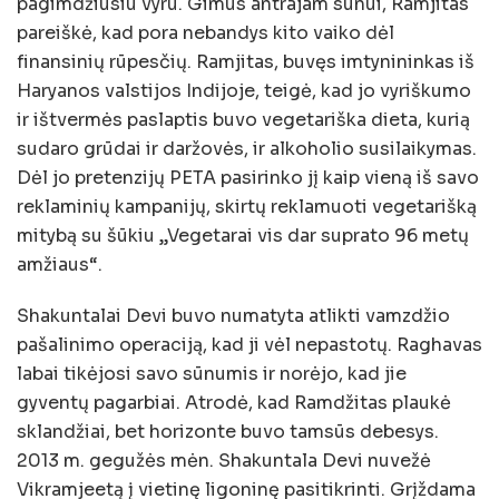
pagimdžiusiu vyru. Gimus antrajam sūnui, Ramjitas
pareiškė, kad pora nebandys kito vaiko dėl
finansinių rūpesčių. Ramjitas, buvęs imtynininkas iš
Haryanos valstijos Indijoje, teigė, kad jo vyriškumo
ir ištvermės paslaptis buvo vegetariška dieta, kurią
sudaro grūdai ir daržovės, ir alkoholio susilaikymas.
Dėl jo pretenzijų PETA pasirinko jį kaip vieną iš savo
reklaminių kampanijų, skirtų reklamuoti vegetarišką
mitybą su šūkiu „Vegetarai vis dar suprato 96 metų
amžiaus“.
Shakuntalai Devi buvo numatyta atlikti vamzdžio
pašalinimo operaciją, kad ji vėl nepastotų. Raghavas
labai tikėjosi savo sūnumis ir norėjo, kad jie
gyventų pagarbiai. Atrodė, kad Ramdžitas plaukė
sklandžiai, bet horizonte buvo tamsūs debesys.
2013 m. gegužės mėn. Shakuntala Devi nuvežė
Vikramjeetą į vietinę ligoninę pasitikrinti. Grįždama