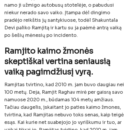
namo ji užmigo autobusų stotelėje, o pabudusi
niekur nerado savo vaiko. Įtampa dėl dingimo
pradėjo reikštis jų santykiuose, todėl Shakuntala
Devi paliko Ramjitą ir kartu su ja paėmė antrą vaiką
po šešių mėnesių po incidento.
Ramjito kaimo žmonės
skeptiškai vertina seniausią
vaiką pagimdžiusį vyrą.
Ramjitas tvirtino, kad 2010 m. jam buvo daugiau nei
100 metų. Deja, Ramjit Raghav mirė per gaisrą savo
namuose 2020 m., būdamas 104 metų amžiaus.
Tačiau daugelis, įskaitant jo paties kaimo žmones,
tvirtina, kad Ramjitas nebuvo toks senas, kaip teigė
esąs. Kai kurie net suabejojo ​​jo vyriškumu ir tuo, ar
vaikai tikrai jo. Ramjitas tvirtino, kad 2010 m. jam