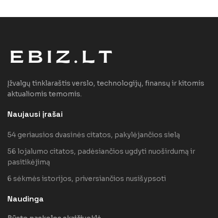
Įžvalgų tinklaraštis verslo, technologijų, finansų ir kitomis
aktualiomis temomis.
Naujausi įrašai
54 geriausios dvasinės citatos, pakylėjančios sielą
56 lojalumo citatos, padėsiančios ugdyti nuoširdumą ir
pasitikėjimą
6 sėkmės istorijos, priversiančios nusišypsoti
Naudinga