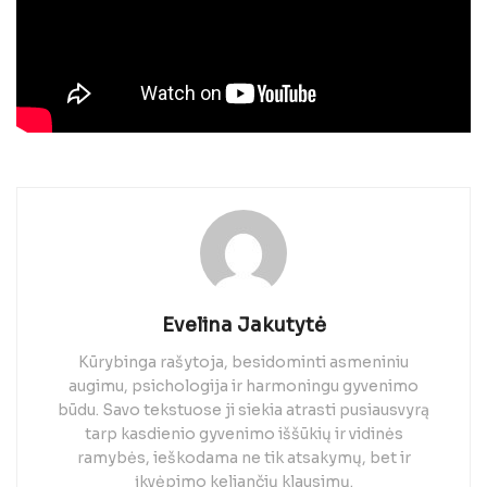
Evelina Jakutytė
Kūrybinga rašytoja, besidominti asmeniniu
augimu, psichologija ir harmoningu gyvenimo
būdu. Savo tekstuose ji siekia atrasti pusiausvyrą
tarp kasdienio gyvenimo iššūkių ir vidinės
ramybės, ieškodama ne tik atsakymų, bet ir
įkvėpimo keliančių klausimų.