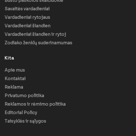
Būsto paskolos skaičiuoklė
Savaitės vardadieniai
Vardadieniai rytojaus
Vardadieniai šiandien
Vardadieniai šiandien ir rytoj
Zodiako ženklų suderinamumas
Kita
Apie mus
Kontaktai
Reklama
Privatumo politika
Reklamos ir rėmimo politika
Editorial Policy
Taisyklės ir sąlygos