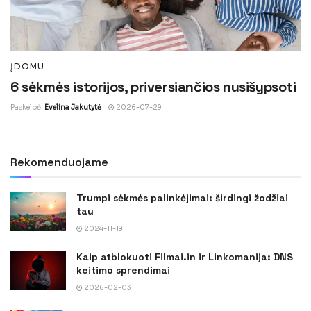
ĮDOMU
6 sėkmės istorijos, priversiančios nusišypsoti
Paskelbė
Evelina Jakutytė
2026-07-29
Rekomenduojame
Trumpi sėkmės palinkėjimai: širdingi žodžiai
tau
2024-11-19
Kaip atblokuoti Filmai.in ir Linkomanija: DNS
keitimo sprendimai
2026-02-03