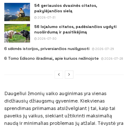
54 geriausios dvasinės citatos,
pakylėjančios sielą
2026-07-31
56 lojalumo citatos, padėsiančios ugdyti
nuoširdumą ir pasitikėjimą
2026-07-30
6 sėkmės istorijos, priversiančios nusišypsoti
2026-07-29
6 Tomo Edisono išradimai, apie kuriuos nežinojote
2026-07-28
Daugeliui žmonių vaiko auginimas yra vienas
didžiausių džiaugsmų gyvenime. Kiekvienas
sprendimas priimamas atsižvelgiant į tai, kaip tai
paveiks jų vaikus, siekiant užtikrinti maksimalią
naudą ir minimalias problemas jų atžalai. Tėvystė yra