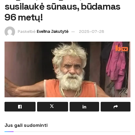
susilaukė sūnaus, būdamas
96 metų!
Paskelbė
Evelina Jakutytė
2025-07-28
Jus gali sudominti