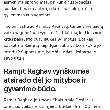
asmeninis sprendimas, kai kurie nusprendžia
susilaukti vaikų anksti, o kiti – palaukti, kol jų
gyvenimas bus vėlesnis.
Tačiau, išskyrus Ramjitą Raghavą, tariamą vyriausią
vaiką pagimdžiusį vyrą, mažai tikėtina, kad kas nors
kitas pasaulyje būtų laukęs 94 metus! Bet kas
paskatino Ramjitą taip ilgai laukti vaiko ir kokia jo
istorija? Supraskime, kaip šis indas užsitarnavo
savo titulą.
Ramjit Raghav vyriškumas
atsirado dėl jo mitybos ir
gyvenimo būdo.
Ramjit Raghav, jo žmona Shakuntala Devi ir jų
pirmasis vaikas Vikramjeet. Būdami 94 ir 50 metų,