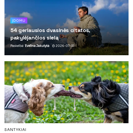
ĮDOMU
54 geriausios dvasinės citatos,
pakylėjančios sielą
Paskelbė
Evelina Jakutytė
2026-07-31
SANTYKIAI