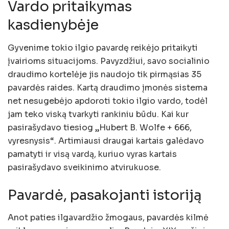
Vardo pritaikymas
kasdienybėje
Gyvenime tokio ilgio pavardę reikėjo pritaikyti
įvairioms situacijoms. Pavyzdžiui, savo socialinio
draudimo kortelėje jis naudojo tik pirmąsias 35
pavardės raides. Kartą draudimo įmonės sistema
net nesugebėjo apdoroti tokio ilgio vardo, todėl
jam teko viską tvarkyti rankiniu būdu. Kai kur
pasirašydavo tiesiog „Hubert B. Wolfe + 666,
vyresnysis“. Artimiausi draugai kartais galėdavo
pamatyti ir visą vardą, kuriuo vyras kartais
pasirašydavo sveikinimo atvirukuose.
Pavardė, pasakojanti istoriją
Anot paties ilgavardžio žmogaus, pavardės kilmė