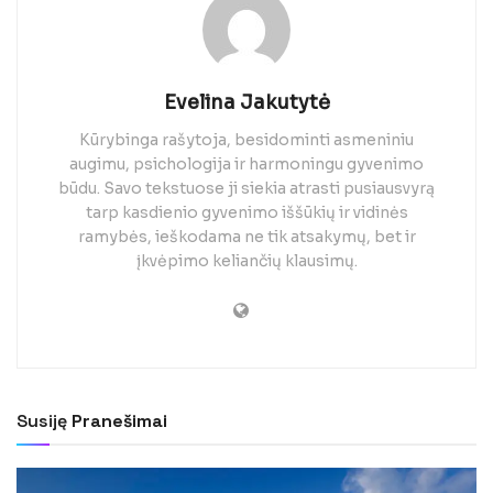
Evelina Jakutytė
Kūrybinga rašytoja, besidominti asmeniniu
augimu, psichologija ir harmoningu gyvenimo
būdu. Savo tekstuose ji siekia atrasti pusiausvyrą
tarp kasdienio gyvenimo iššūkių ir vidinės
ramybės, ieškodama ne tik atsakymų, bet ir
įkvėpimo keliančių klausimų.
Susiję
Pranešimai