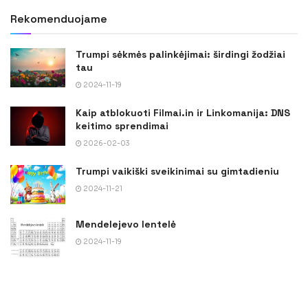
Rekomenduojame
Trumpi sėkmės palinkėjimai: širdingi žodžiai
tau
2024-11-19
Kaip atblokuoti Filmai.in ir Linkomanija: DNS
keitimo sprendimai
2026-02-03
Trumpi vaikiški sveikinimai su gimtadieniu
2024-11-21
Mendelejevo lentelė
2024-11-19