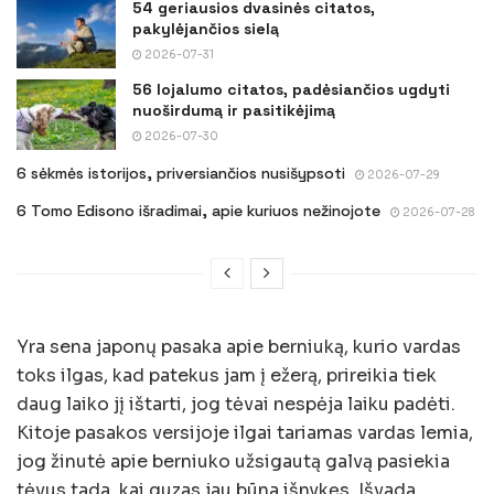
54 geriausios dvasinės citatos,
pakylėjančios sielą
2026-07-31
56 lojalumo citatos, padėsiančios ugdyti
nuoširdumą ir pasitikėjimą
2026-07-30
6 sėkmės istorijos, priversiančios nusišypsoti
2026-07-29
6 Tomo Edisono išradimai, apie kuriuos nežinojote
2026-07-28
Yra sena japonų pasaka apie berniuką, kurio vardas
toks ilgas, kad patekus jam į ežerą, prireikia tiek
daug laiko jį ištarti, jog tėvai nespėja laiku padėti.
Kitoje pasakos versijoje ilgai tariamas vardas lemia,
jog žinutė apie berniuko užsigautą galvą pasiekia
tėvus tada, kai guzas jau būna išnykęs. Išvada