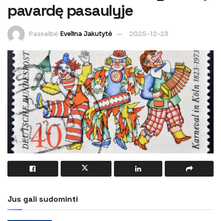
pavardę pasaulyje
Paskelbė
Evelina Jakutytė
2025-12-23
Jus gali sudominti