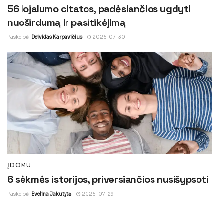
56 lojalumo citatos, padėsiančios ugdyti
nuoširdumą ir pasitikėjimą
Paskelbė
Deividas Karpavičius
2026-07-30
ĮDOMU
6 sėkmės istorijos, priversiančios nusišypsoti
Paskelbė
Evelina Jakutytė
2026-07-29