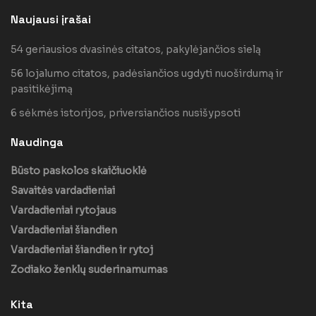
Naujausi įrašai
54 geriausios dvasinės citatos, pakylėjančios sielą
56 lojalumo citatos, padėsiančios ugdyti nuoširdumą ir
pasitikėjimą
6 sėkmės istorijos, priversiančios nusišypsoti
Naudinga
Būsto paskolos skaičiuoklė
Savaitės vardadieniai
Vardadieniai rytojaus
Vardadieniai šiandien
Vardadieniai šiandien ir rytoj
Zodiako ženklų suderinamumas
Kita