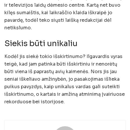
ir televizijos laidų dėmesio centre. Kartą net buvo
kilęs sumaištis, kai laikraščio klaida iškraipė jo
pavardę, todėl teko siųsti laišką redakcijai dėl
netikslumo.
Siekis būti unikaliu
Kodėl jis siekė tokio išskirtinumo? Ilgavardis vyras
teigė, kad jam patinka būti išskirtiniu ir nenorėtų
būti viena iš paprastų avių kaimenės. Nors jis jau
seniai iškeliavo amžinybėn, jo pasakojimas išlieka
puikus pavyzdys, kaip unikalus vardas gali suteikti
išskirtinumo, o kartais ir amžiną atminimą įvairiuose
rekorduose bei istorijose.