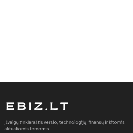
Įžvalgų tinklaraštis verslo, technologijų, finansų ir kitomis
aktualiomis temomis.