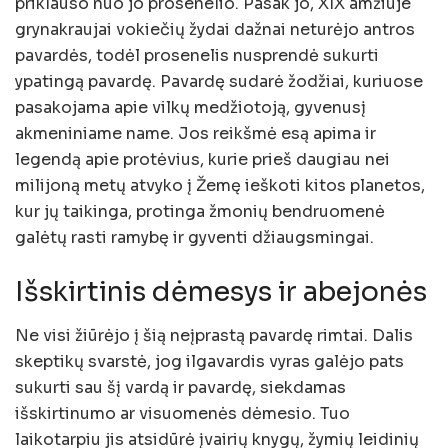
priklauso nuo jo prosenelio. Pasak jo, XIX amžiuje
grynakraujai vokiečių žydai dažnai neturėjo antros
pavardės, todėl prosenelis nusprendė sukurti
ypatingą pavardę. Pavardę sudarė žodžiai, kuriuose
pasakojama apie vilkų medžiotoją, gyvenusį
akmeniniame name. Jos reikšmė esą apima ir
legendą apie protėvius, kurie prieš daugiau nei
milijoną metų atvyko į Žemę ieškoti kitos planetos,
kur jų taikinga, protinga žmonių bendruomenė
galėtų rasti ramybę ir gyventi džiaugsmingai.
Išskirtinis dėmesys ir abejonės
Ne visi žiūrėjo į šią neįprastą pavardę rimtai. Dalis
skeptikų svarstė, jog ilgavardis vyras galėjo pats
sukurti sau šį vardą ir pavardę, siekdamas
išskirtinumo ar visuomenės dėmesio. Tuo
laikotarpiu jis atsidūrė įvairių knygų, žymių leidinių