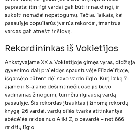
paprasta: itin ilgi vardai gali būti ir naudingi, ir
sukelti nemažai nepatogumų. Tačiau laikais, kai
pasaulyje populiarūs įvairūs rekordai, įmantrus
vardas gali atnešti ir šlovę.
Rekordininkas iš Vokietijos
Ankstyvajame XX a. Vokietijoje gimęs vyras, didžiąją
gyvenimo dalį praleidęs spaustuvėje Filadelfijoje,
išgarsėjo būtent dėl savo vardo ilgio. Kurį laiką 7-
ajame ir 8-ajame dešimtmečiuose jis buvo
vadinamas žmogumi, turinčiu ilgiausią vardą
pasaulyje. Šis rekordas įtrauktas į žinomą rekordų
knygą: 26 vardai, vardų eilės tvarka atitinkantys
abėcėlės raides nuo A iki Z, o pavardė – net 666
raidžių ilgio.