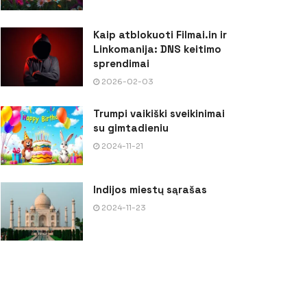
Kaip atblokuoti Filmai.in ir
Linkomanija: DNS keitimo
sprendimai
2026-02-03
Trumpi vaikiški sveikinimai
su gimtadieniu
2024-11-21
Indijos miestų sąrašas
2024-11-23