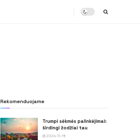
Rekomenduojame
Trumpi sėkmės palinkėjimai:
širdingi žodžiai tau
2024-11-19