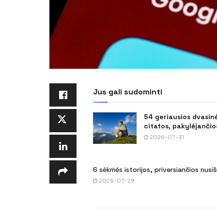
Jus gali sudominti
54 geriausios dvasin
citatos, pakylėjančios
2026-07-31
6 sėkmės istorijos, priversiančios nusi
2026-07-29