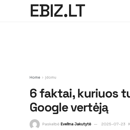
EBIZ.LT
Home
Įdomu
6 faktai, kuriuos tu
Google vertėją
Paskelbė
Evelina Jakutytė
2025-07-23
K