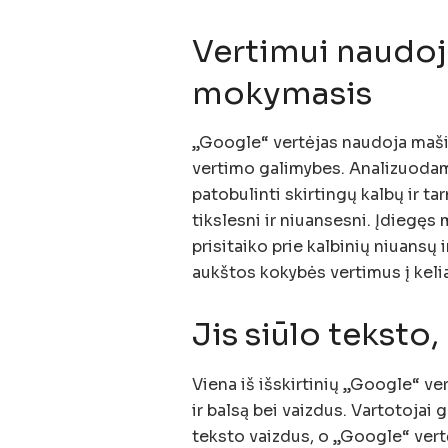
Vertimui naudo
mokymasis
„Google“ vertėjas naudoja maši
vertimo galimybes. Analizuoda
patobulinti skirtingų kalbų ir t
tikslesni ir niuansesni. Įdiegę
prisitaiko prie kalbinių niuansų
aukštos kokybės vertimus į kelia
Jis siūlo teksto,
Viena iš išskirtinių „Google“ ver
ir balsą bei vaizdus. Vartotojai g
teksto vaizdus, ​​o „Google“ vert