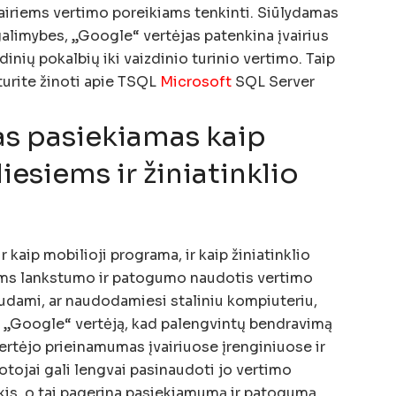
vairiems vertimo poreikiams tenkinti. Siūlydamas
galimybes, „Google“ vertėjas patenkina įvairius
inių pokalbių iki vaizdinio turinio vertimo. Taip
 turite žinoti apie TSQL
Microsoft
SQL Server
as pasiekiamas kaip
esiems ir žiniatinklio
 kaip mobilioji programa, ir kaip žiniatinklio
jams lankstumo ir patogumo naudotis vertimo
udami, ar naudodamiesi staliniu kompiuteriu,
i „Google“ vertėją, kad palengvintų bendravimą
ertėjo prieinamumas įvairiuose įrenginiuose ir
otojai gali lengvai pasinaudoti jo vertimo
ikis, o tai pagerina pasiekiamumą ir patogumą.