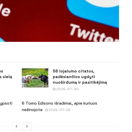
ės
56 lojalumo citatos,
 sielą
padėsiančios ugdyti
nuoširdumą ir pasitikėjimą
2026-07-30
šypsoti
6 Tomo Edisono išradimai, apie kuriuos
nežinojote
2026-07-28