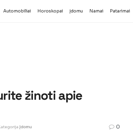
Automobiliai
Horoskopai
Įdomu
Namai
Patarimai
rite žinoti apie
0
ategorija
Įdomu