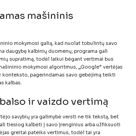
jamas mašininis
ninio mokymosi galią, kad nuolat tobulintų savo
ma daugybę kalbinių duomenų, programa gali
armių supratimą, todėl laikui bėgant vertimai bus
s mašininio mokymosi algoritmus, „Google“ vertėjas
 ir konteksto, pagerindamas savo gebėjimą teikti
s kalbas.
 balso ir vaizdo vertimą
tėjo savybių yra galimybė versti ne tik tekstą, bet
ali tiesiog kalbėti į savo įrenginius arba užfiksuoti
ėjas greitai pateiks vertimus, todėl tai yra