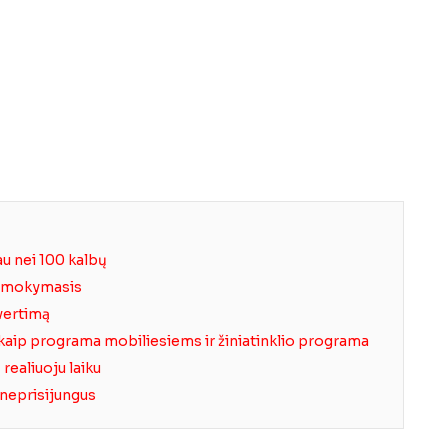
au nei 100 kalbų
s mokymasis
 vertimą
kaip programa mobiliesiems ir žiniatinklio programa
realiuoju laiku
 neprisijungus