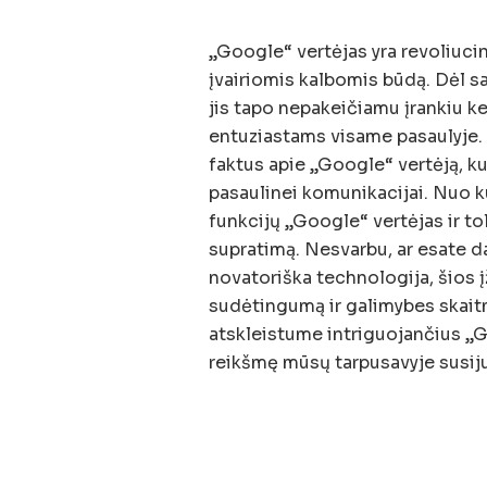
„Google“ vertėjas yra revoliuc
įvairiomis kalbomis būdą. Dėl s
jis tapo nepakeičiamu įrankiu k
entuziastams visame pasaulyje.
faktus apie „Google“ vertėją, ku
pasaulinei komunikacijai. Nuo ku
funkcijų „Google“ vertėjas ir tol
supratimą. Nesvarbu, ar esate d
novatoriška technologija, šios 
sudėtingumą ir galimybes skaitm
atskleistume intriguojančius „G
reikšmę mūsų tarpusavyje susij