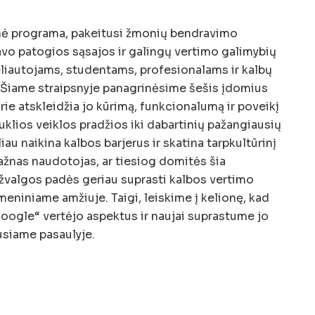
inė programa, pakeitusi žmonių bendravimo
avo patogios sąsajos ir galingų vertimo galimybių
eliautojams, studentams, profesionalams ir kalbų
 Šiame straipsnyje panagrinėsime šešis įdomius
rie atskleidžia jo kūrimą, funkcionalumą ir poveikį
klios veiklos pradžios iki dabartinių pažangiausių
iau naikina kalbos barjerus ir skatina tarpkultūrinį
ažnas naudotojas, ar tiesiog domitės šia
įžvalgos padės geriau suprasti kalbos vertimo
eniniame amžiuje. Taigi, leiskime į kelionę, kad
oogle“ vertėjo aspektus ir naujai suprastume jo
usiame pasaulyje.