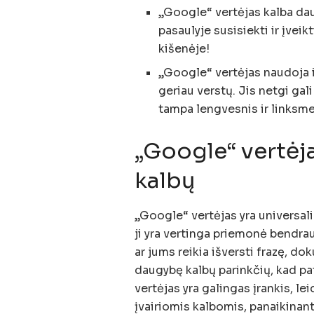
„Google“ vertėjas kalba d
pasaulyje susisiekti ir įveik
kišenėje!
„Google“ vertėjas naudoja 
geriau verstų. Jis netgi gali
tampa lengvesnis ir linksme
„Google“ vertėj
kalbų
„Google“ vertėjas yra universali
ji yra vertinga priemonė bendrau
ar jums reikia išversti frazę, d
daugybę kalbų parinkčių, kad pat
vertėjas yra galingas įrankis, le
įvairiomis kalbomis, panaikinant k