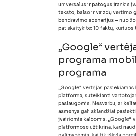
universalus ir patogus įrankis į
teksto, balso ir vaizdų vertimo 
bendravimo scenarijus – nuo ​​žod
pat skaitykite: 10 faktų, kuriuos
„Google“ vertėj
programa mobili
programa
„Google“ vertėjas pasiekiamas ir
platforma, suteikianti vartoto
paslaugomis. Nesvarbu, ar kelia
asmenys gali sklandžiai pasiekt
įvairiomis kalbomis. „Google“ v
platformose užtikrina, kad naud
galimybėmis, kai tik iškyla pore