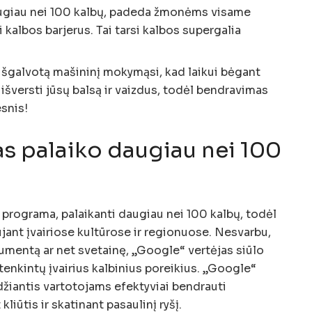
augiau nei 100 kalbų, padeda žmonėms visame
ti kalbos barjerus. Tai tarsi kalbos supergalia
išgalvotą mašininį mokymąsi, kad laikui bėgant
 išversti jūsų balsą ir vaizdus, ​​todėl bendravimas
snis!
as palaiko daugiau nei 100
 programa, palaikanti daugiau nei 100 kalbų, todėl
jant įvairiose kultūrose ir regionuose. Nesvarbu,
okumentą ar net svetainę, „Google“ vertėjas siūlo
enkintų įvairius kalbinius poreikius. „Google“
idžiantis vartotojams efektyviai bendrauti
liūtis ir skatinant pasaulinį ryšį.