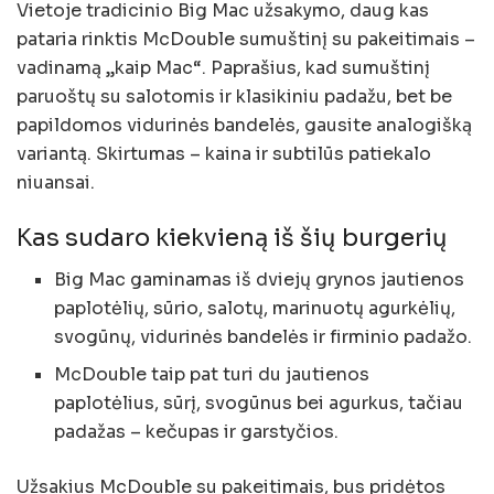
Vietoje tradicinio Big Mac užsakymo, daug kas
pataria rinktis McDouble sumuštinį su pakeitimais –
vadinamą „kaip Mac“. Paprašius, kad sumuštinį
paruoštų su salotomis ir klasikiniu padažu, bet be
papildomos vidurinės bandelės, gausite analogišką
variantą. Skirtumas – kaina ir subtilūs patiekalo
niuansai.
Kas sudaro kiekvieną iš šių burgerių
Big Mac gaminamas iš dviejų grynos jautienos
paplotėlių, sūrio, salotų, marinuotų agurkėlių,
svogūnų, vidurinės bandelės ir firminio padažo.
McDouble taip pat turi du jautienos
paplotėlius, sūrį, svogūnus bei agurkus, tačiau
padažas – kečupas ir garstyčios.
Užsakius McDouble su pakeitimais, bus pridėtos