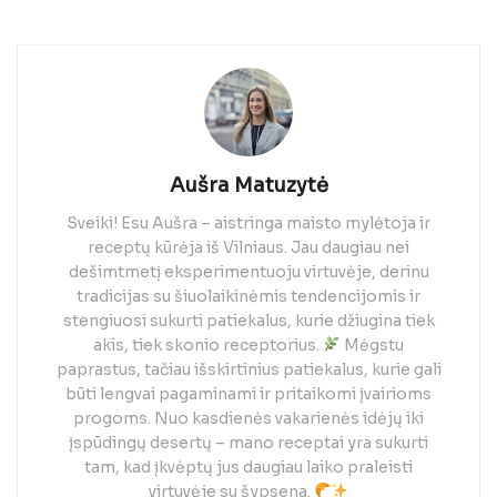
Aušra Matuzytė
Sveiki! Esu Aušra – aistringa maisto mylėtoja ir
receptų kūrėja iš Vilniaus. Jau daugiau nei
dešimtmetį eksperimentuoju virtuvėje, derinu
tradicijas su šiuolaikinėmis tendencijomis ir
stengiuosi sukurti patiekalus, kurie džiugina tiek
akis, tiek skonio receptorius.
Mėgstu
paprastus, tačiau išskirtinius patiekalus, kurie gali
būti lengvai pagaminami ir pritaikomi įvairioms
progoms. Nuo kasdienės vakarienės idėjų iki
įspūdingų desertų – mano receptai yra sukurti
tam, kad įkvėptų jus daugiau laiko praleisti
virtuvėje su šypsena.