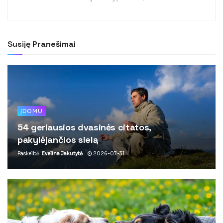
Susiję
Pranešimai
ĮDOMU
54 geriausios dvasinės citatos,
pakylėjančios sielą
Paskelbė
Evelina Jakutytė
2026-07-31