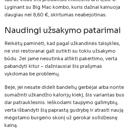
Lyginant su Big Mac kombo, kuris dažnai kainuoja
daugiau nei 8,60 €, skirtumas neabejotinas.
Naudingi užsakymo patarimai
Reikėtų paminėti, kad pagal užkandinės taisykles,
ne visi restoranai gali sutikti su tokiu užsakymo
būdu. Jei jame nesutinka atlikti pakeitimo, verta
pabandyti kitur – dažniausiai šis prašymas
vykdomas be problemų.
Beje, jei nesate dideli bandelių gerbėjai arba norite
sumažinti užkandžio kalorijų kiekį, šis variantas bus
dar patrauklesnis. Ieškodami taupymo galimybių,
verta išbandyti šią paprastą gudrybę ir atrasti naują
mėgstamo burgerio skonį už gerokai solidžesnę
kainą.