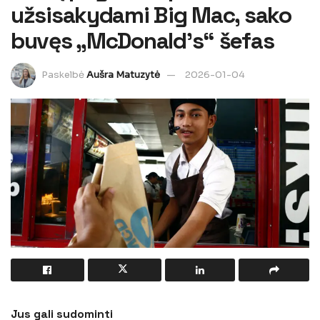
užsisakydami Big Mac, sako
buvęs „McDonald’s“ šefas
Paskelbė
Aušra Matuzytė
2026-01-04
Jus gali sudominti