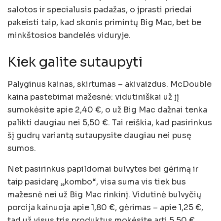
salotos ir specialusis padažas, o įprasti priedai
pakeisti taip, kad skonis primintų Big Mac, bet be
minkštosios bandelės viduryje.
Kiek galite sutaupyti
Palyginus kainas, skirtumas – akivaizdus. McDouble
kaina pastebimai mažesnė: vidutiniškai už jį
sumokėsite apie 2,40 €, o už Big Mac dažnai tenka
palikti daugiau nei 5,50 €. Tai reiškia, kad pasirinkus
šį gudrų variantą sutaupysite daugiau nei pusę
sumos.
Net pasirinkus papildomai bulvytes bei gėrimą ir
taip pasidarę „kombo“, visa suma vis tiek bus
mažesnė nei už Big Mac rinkinį. Vidutinė bulvyčių
porcija kainuoja apie 1,80 €, gėrimas – apie 1,25 €,
tad už visus tris produktus mokėsite arti 5,50 €.