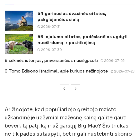
54 geriausios dvasinės citatos,
pakylėjančios sielą
2026-07-31
56 lojalumo citatos, padėsiančios ugdyti
nuoširdumą ir pasitikėjimą
2026-07-30
6 sėkmės istorijos, priversiančios nusišypsoti
2026-07-29
6 Tomo Edisono išradimai, apie kuriuos nežinojote
2026-07-28
Ar žinojote, kad populiariojo greitojo maisto
užkandinėje už žymiai mažesnę kainą galite gauti
beveik tą patį, ką ir už garsųjį Big Mac? Šis triukas
ne tik padės sutaupyti, bet ir gali nustebinti skonio