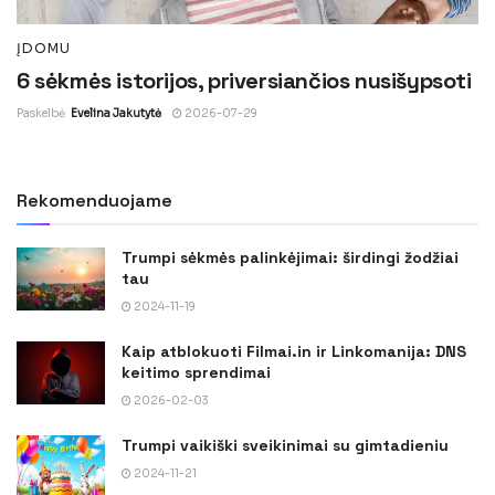
ĮDOMU
6 sėkmės istorijos, priversiančios nusišypsoti
Paskelbė
Evelina Jakutytė
2026-07-29
Rekomenduojame
Trumpi sėkmės palinkėjimai: širdingi žodžiai
tau
2024-11-19
Kaip atblokuoti Filmai.in ir Linkomanija: DNS
keitimo sprendimai
2026-02-03
Trumpi vaikiški sveikinimai su gimtadieniu
2024-11-21