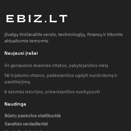
Įžvalgų tinklaraštis verslo, technologijų, finansų ir kitomis
aktualiomis temomis.
Naujausi įrašai
54 geriausios dvasinės citatos, pakylėjančios sielą
56 lojalumo citatos, padėsiančios ugdyti nuoširdumą ir
pasitikėjimą
6 sėkmės istorijos, priversiančios nusišypsoti
Naudinga
Būsto paskolos skaičiuoklė
Savaitės vardadieniai