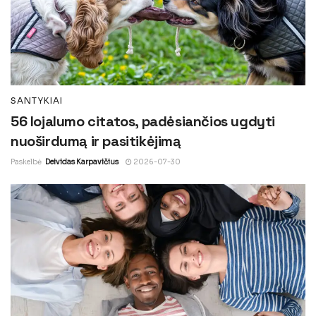
SANTYKIAI
56 lojalumo citatos, padėsiančios ugdyti
nuoširdumą ir pasitikėjimą
Paskelbė
Deividas Karpavičius
2026-07-30