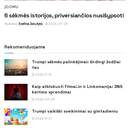
ĮDOMU
6 sėkmės istorijos, priversiančios nusišypsoti
Paskelbė
Evelina Jakutytė
2026-07-29
Rekomenduojame
Trumpi sėkmės palinkėjimai: širdingi žodžiai
tau
2024-11-19
Kaip atblokuoti Filmai.in ir Linkomanija: DNS
keitimo sprendimai
2026-02-03
Trumpi vaikiški sveikinimai su gimtadieniu
2024-11-21