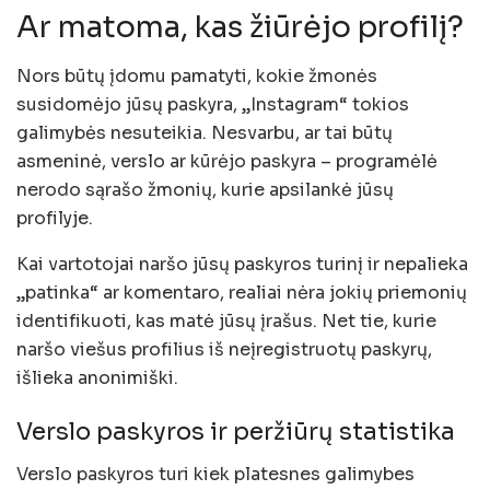
Ar matoma, kas žiūrėjo profilį?
Nors būtų įdomu pamatyti, kokie žmonės
susidomėjo jūsų paskyra, „Instagram“ tokios
galimybės nesuteikia. Nesvarbu, ar tai būtų
asmeninė, verslo ar kūrėjo paskyra – programėlė
nerodo sąrašo žmonių, kurie apsilankė jūsų
profilyje.
Kai vartotojai naršo jūsų paskyros turinį ir nepalieka
„patinka“ ar komentaro, realiai nėra jokių priemonių
identifikuoti, kas matė jūsų įrašus. Net tie, kurie
naršo viešus profilius iš neįregistruotų paskyrų,
išlieka anonimiški.
Verslo paskyros ir peržiūrų statistika
Verslo paskyros turi kiek platesnes galimybes