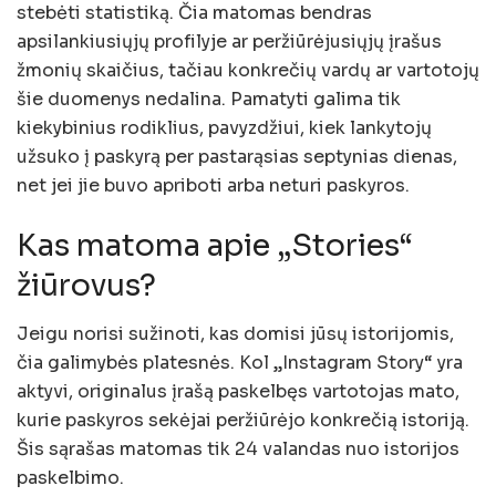
stebėti statistiką. Čia matomas bendras
apsilankiusiųjų profilyje ar peržiūrėjusiųjų įrašus
žmonių skaičius, tačiau konkrečių vardų ar vartotojų
šie duomenys nedalina. Pamatyti galima tik
kiekybinius rodiklius, pavyzdžiui, kiek lankytojų
užsuko į paskyrą per pastarąsias septynias dienas,
net jei jie buvo apriboti arba neturi paskyros.
Kas matoma apie „Stories“
žiūrovus?
Jeigu norisi sužinoti, kas domisi jūsų istorijomis,
čia galimybės platesnės. Kol „Instagram Story“ yra
aktyvi, originalus įrašą paskelbęs vartotojas mato,
kurie paskyros sekėjai peržiūrėjo konkrečią istoriją.
Šis sąrašas matomas tik 24 valandas nuo istorijos
paskelbimo.