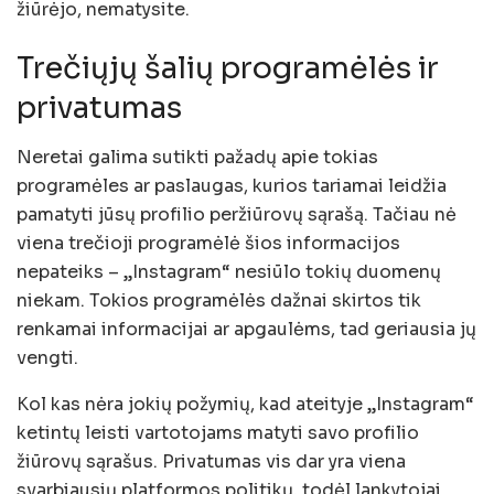
žiūrėjo, nematysite.
Trečiųjų šalių programėlės ir
privatumas
Neretai galima sutikti pažadų apie tokias
programėles ar paslaugas, kurios tariamai leidžia
pamatyti jūsų profilio peržiūrovų sąrašą. Tačiau nė
viena trečioji programėlė šios informacijos
nepateiks – „Instagram“ nesiūlo tokių duomenų
niekam. Tokios programėlės dažnai skirtos tik
renkamai informacijai ar apgaulėms, tad geriausia jų
vengti.
Kol kas nėra jokių požymių, kad ateityje „Instagram“
ketintų leisti vartotojams matyti savo profilio
žiūrovų sąrašus. Privatumas vis dar yra viena
svarbiausių platformos politikų, todėl lankytojai