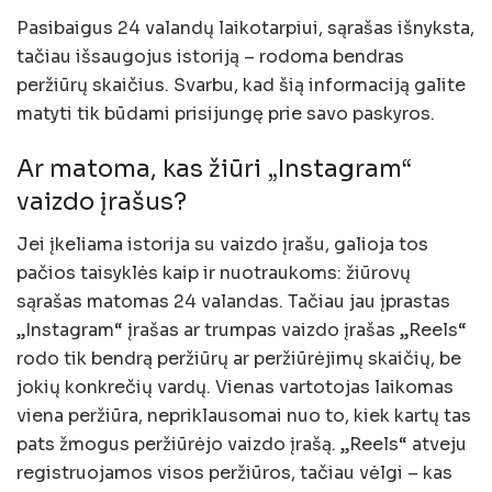
Pasibaigus 24 valandų laikotarpiui, sąrašas išnyksta,
tačiau išsaugojus istoriją – rodoma bendras
peržiūrų skaičius. Svarbu, kad šią informaciją galite
matyti tik būdami prisijungę prie savo paskyros.
Ar matoma, kas žiūri „Instagram“
vaizdo įrašus?
Jei įkeliama istorija su vaizdo įrašu, galioja tos
pačios taisyklės kaip ir nuotraukoms: žiūrovų
sąrašas matomas 24 valandas. Tačiau jau įprastas
„Instagram“ įrašas ar trumpas vaizdo įrašas „Reels“
rodo tik bendrą peržiūrų ar peržiūrėjimų skaičių, be
jokių konkrečių vardų. Vienas vartotojas laikomas
viena peržiūra, nepriklausomai nuo to, kiek kartų tas
pats žmogus peržiūrėjo vaizdo įrašą. „Reels“ atveju
registruojamos visos peržiūros, tačiau vėlgi – kas