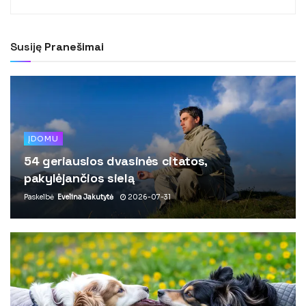
Susiję
Pranešimai
ĮDOMU
54 geriausios dvasinės citatos,
pakylėjančios sielą
Paskelbė
Evelina Jakutytė
2026-07-31