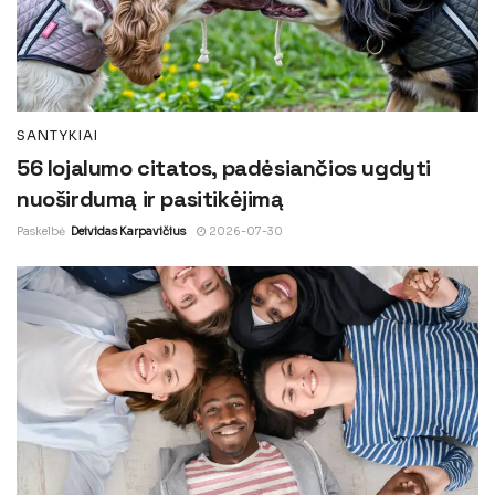
SANTYKIAI
56 lojalumo citatos, padėsiančios ugdyti
nuoširdumą ir pasitikėjimą
Paskelbė
Deividas Karpavičius
2026-07-30