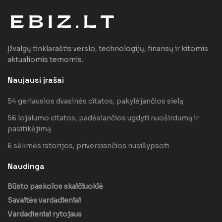
Įžvalgų tinklaraštis verslo, technologijų, finansų ir kitomis
aktualiomis temomis.
Naujausi įrašai
54 geriausios dvasinės citatos, pakylėjančios sielą
56 lojalumo citatos, padėsiančios ugdyti nuoširdumą ir
pasitikėjimą
6 sėkmės istorijos, priversiančios nusišypsoti
Naudinga
Būsto paskolos skaičiuoklė
Savaitės vardadieniai
Vardadieniai rytojaus