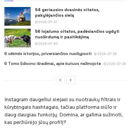
54 geriausios dvasinės citatos,
pakylėjančios sielą
2026-07-31
56 lojalumo citatos, padėsiančios ugdyti
nuoširdumą ir pasitikėjimą
2026-07-30
6 sėkmės istorijos, priversiančios nusišypsoti
2026-07-29
6 Tomo Edisono išradimai, apie kuriuos nežinojote
2026-07-28
Instagram daugeliui siejasi su nuotraukų filtrais ir
kūrybingais hashtagais, tačiau platforma siūlo ir
daug daugiau funkcijų. Domina, ar galima sužinoti,
kas peržiūrėjo jūsų profilį?