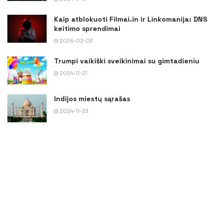
Kaip atblokuoti Filmai.in ir Linkomanija: DNS
keitimo sprendimai
2026-02-03
Trumpi vaikiški sveikinimai su gimtadieniu
2024-11-21
Indijos miestų sąrašas
2024-11-23