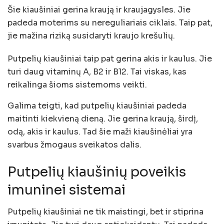
Šie kiaušiniai gerina kraują ir kraujagysles. Jie
padeda moterims su nereguliariais ciklais. Taip pat,
jie mažina riziką susidaryti kraujo krešulių.
Putpelių kiaušiniai taip pat gerina akis ir kaulus. Jie
turi daug vitaminų A, B2 ir B12. Tai viskas, kas
reikalinga šioms sistemoms veikti.
Galima teigti, kad putpelių kiaušiniai padeda
maitinti kiekvieną dieną. Jie gerina kraują, širdį,
odą, akis ir kaulus. Tad šie maži kiaušinėliai yra
svarbus žmogaus sveikatos dalis.
Putpelių kiaušinių poveikis
imuninei sistemai
Putpelių kiaušiniai ne tik maistingi, bet ir stiprina