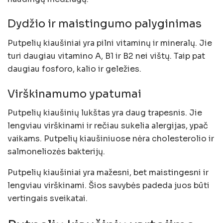
Dydžio ir maistingumo palyginimas
Putpelių kiaušiniai yra pilni vitaminų ir mineralų. Jie
turi daugiau vitamino A, B1 ir B2 nei vištų. Taip pat
daugiau fosforo, kalio ir geležies.
Virškinamumo ypatumai
Putpelių kiaušinių lukštas yra daug trapesnis. Jie
lengviau virškinami ir rečiau sukelia alergijas, ypač
vaikams. Putpelių kiaušiniuose nėra cholesterolio ir
salmoneliozės bakterijų.
Putpelių kiaušiniai yra mažesni, bet maistingesni ir
lengviau virškinami. Šios savybės padeda juos būti
vertingais sveikatai.