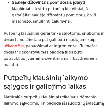
Saulėje džiovintais pomidorais įdaryti
kiaušiniai
– 4 virtu putpelių kiaušiniai, 4
gabalėliai saulėje džiovintų pomidorų, 2 v. š.
majonezo, smulkinti žalumynai.
Putpelių kiaušiniai gerai tinka salotoms, sriuboms ir
desertams. Jie taip pat gali būti naudojami kaip
užkandžiai
, papuošimai ar ingredientai. Jų mažas
dydis ir dekoratyvumas padeda juos būti
patrauklios įvairiems šventiniams ir kasdieniems
maistui.
Putpelių kiaušinių laikymo
sąlygos ir galiojimo laikas
Natūralūs putpelių kiaušiniai reikalauja dėmesio
laikymo sąlygoms. Tai padeda išsaugoti jų šviežumą