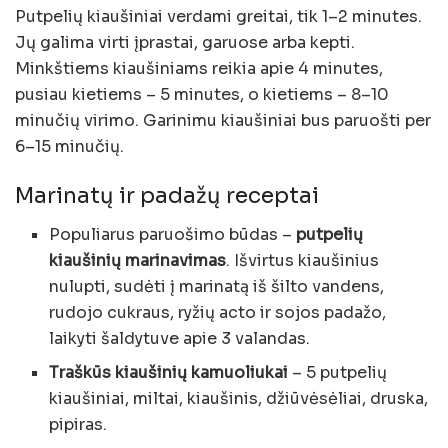
Putpelių kiaušiniai verdami greitai, tik 1–2 minutes.
Jų galima virti įprastai, garuose arba kepti.
Minkštiems kiaušiniams reikia apie 4 minutes,
pusiau kietiems – 5 minutes, o kietiems – 8–10
minučių virimo. Garinimu kiaušiniai bus paruošti per
6–15 minučių.
Marinatų ir padažų receptai
Populiarus paruošimo būdas –
putpelių
kiaušinių marinavimas
. Išvirtus kiaušinius
nulupti, sudėti į marinatą iš šilto vandens,
rudojo cukraus, ryžių acto ir sojos padažo,
laikyti šaldytuve apie 3 valandas.
Traškūs kiaušinių kamuoliukai
– 5 putpelių
kiaušiniai, miltai, kiaušinis, džiūvėsėliai, druska,
pipiras.