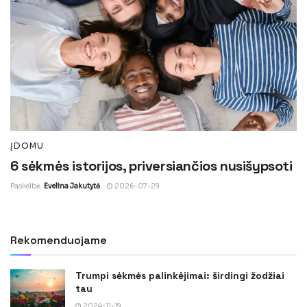
ĮDOMU
6 sėkmės istorijos, priversiančios nusišypsoti
Paskelbė
Evelina Jakutytė
2026-07-29
Rekomenduojame
Trumpi sėkmės palinkėjimai: širdingi žodžiai
tau
2024-11-19