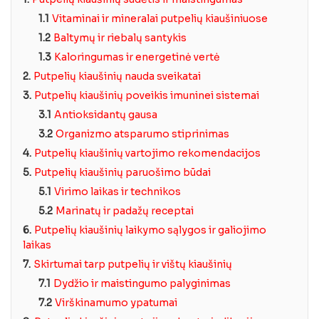
1.1
Vitaminai ir mineralai putpelių kiaušiniuose
1.2
Baltymų ir riebalų santykis
1.3
Kaloringumas ir energetinė vertė
2.
Putpelių kiaušinių nauda sveikatai
3.
Putpelių kiaušinių poveikis imuninei sistemai
3.1
Antioksidantų gausa
3.2
Organizmo atsparumo stiprinimas
4.
Putpelių kiaušinių vartojimo rekomendacijos
5.
Putpelių kiaušinių paruošimo būdai
5.1
Virimo laikas ir technikos
5.2
Marinatų ir padažų receptai
6.
Putpelių kiaušinių laikymo sąlygos ir galiojimo
laikas
7.
Skirtumai tarp putpelių ir vištų kiaušinių
7.1
Dydžio ir maistingumo palyginimas
7.2
Virškinamumo ypatumai