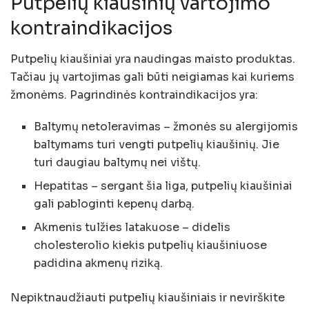
Putpelių kiaušinių vartojimo
kontraindikacijos
Putpelių kiaušiniai yra naudingas maisto produktas.
Tačiau jų vartojimas gali būti neigiamas kai kuriems
žmonėms. Pagrindinės kontraindikacijos yra:
Baltymų netoleravimas – žmonės su alergijomis
baltymams turi vengti putpelių kiaušinių. Jie
turi daugiau baltymų nei vištų.
Hepatitas – sergant šia liga, putpelių kiaušiniai
gali pabloginti kepenų darbą.
Akmenis tulžies latakuose – didelis
cholesterolio kiekis putpelių kiaušiniuose
padidina akmenų riziką.
Nepiktnaudžiauti putpelių kiaušiniais ir nevirškite