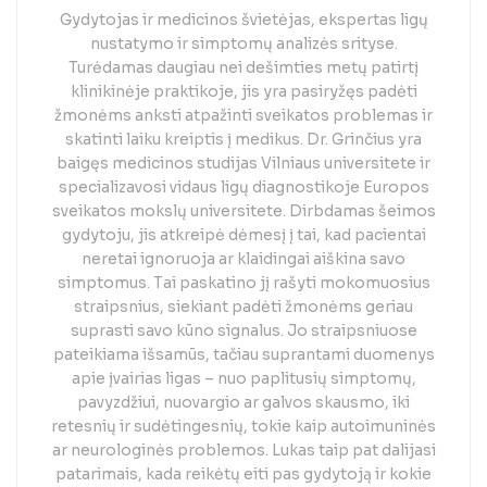
Gydytojas ir medicinos švietėjas, ekspertas ligų
nustatymo ir simptomų analizės srityse.
Turėdamas daugiau nei dešimties metų patirtį
klinikinėje praktikoje, jis yra pasiryžęs padėti
žmonėms anksti atpažinti sveikatos problemas ir
skatinti laiku kreiptis į medikus. Dr. Grinčius yra
baigęs medicinos studijas Vilniaus universitete ir
specializavosi vidaus ligų diagnostikoje Europos
sveikatos mokslų universitete. Dirbdamas šeimos
gydytoju, jis atkreipė dėmesį į tai, kad pacientai
neretai ignoruoja ar klaidingai aiškina savo
simptomus. Tai paskatino jį rašyti mokomuosius
straipsnius, siekiant padėti žmonėms geriau
suprasti savo kūno signalus. Jo straipsniuose
pateikiama išsamūs, tačiau suprantami duomenys
apie įvairias ligas – nuo paplitusių simptomų,
pavyzdžiui, nuovargio ar galvos skausmo, iki
retesnių ir sudėtingesnių, tokie kaip autoimuninės
ar neurologinės problemos. Lukas taip pat dalijasi
patarimais, kada reikėtų eiti pas gydytoją ir kokie