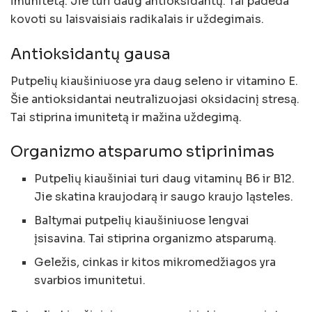
imunitetą. Jie turi daug antioksidantų. Tai padeda
kovoti su laisvaisiais radikalais ir uždegimais.
Antioksidantų gausa
Putpelių kiaušiniuose yra daug seleno ir vitamino E.
Šie antioksidantai neutralizuojasi oksidacinį stresą.
Tai stiprina imunitetą ir mažina uždegimą.
Organizmo atsparumo stiprinimas
Putpelių kiaušiniai turi daug vitaminų B6 ir B12.
Jie skatina kraujodarą ir saugo kraujo ląsteles.
Baltymai putpelių kiaušiniuose lengvai
įsisavina. Tai stiprina organizmo atsparumą.
Geležis, cinkas ir kitos mikromedžiagos yra
svarbios imunitetui.