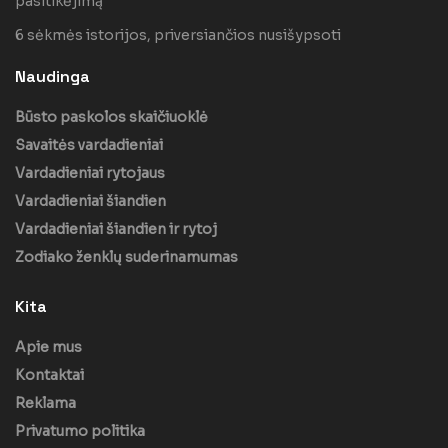
pasitikėjimą
6 sėkmės istorijos, priversiančios nusišypsoti
Naudinga
Būsto paskolos skaičiuoklė
Savaitės vardadieniai
Vardadieniai rytojaus
Vardadieniai šiandien
Vardadieniai šiandien ir rytoj
Zodiako ženklų suderinamumas
Kita
Apie mus
Kontaktai
Reklama
Privatumo politika