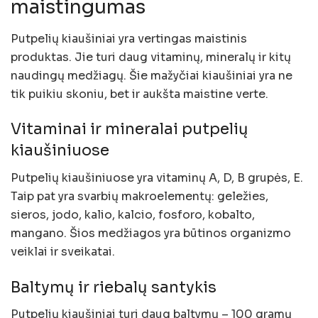
maistingumas
Putpelių kiaušiniai yra vertingas maistinis
produktas. Jie turi daug vitaminų, mineralų ir kitų
naudingų medžiagų. Šie mažyčiai kiaušiniai yra ne
tik puikiu skoniu, bet ir aukšta maistine verte.
Vitaminai ir mineralai putpelių
kiaušiniuose
Putpelių kiaušiniuose yra vitaminų A, D, B grupės, E.
Taip pat yra svarbių makroelementų: geležies,
sieros, jodo, kalio, kalcio, fosforo, kobalto,
mangano. Šios medžiagos yra būtinos organizmo
veiklai ir sveikatai.
Baltymų ir riebalų santykis
Putpelių kiaušiniai turi daug baltymų – 100 gramų