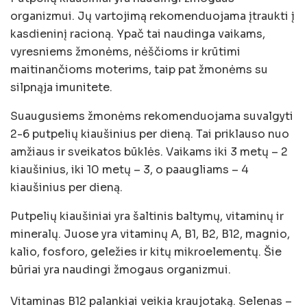
organizmui. Jų vartojimą rekomenduojama įtraukti į
kasdieninį racioną. Ypač tai naudinga vaikams,
vyresniems žmonėms, nėščioms ir krūtimi
maitinančioms moterims, taip pat žmonėms su
silpnąja imunitete.
Suaugusiems žmonėms rekomenduojama suvalgyti
2-6 putpelių kiaušinius per dieną. Tai priklauso nuo
amžiaus ir sveikatos būklės. Vaikams iki 3 metų – 2
kiaušinius, iki 10 metų – 3, o paaugliams – 4
kiaušinius per dieną.
Putpelių kiaušiniai yra šaltinis baltymų, vitaminų ir
mineralų. Juose yra vitaminų A, B1, B2, B12, magnio,
kalio, fosforo, geležies ir kitų mikroelementų. Šie
būriai yra naudingi žmogaus organizmui.
Vitaminas B12 palankiai veikia kraujotaką. Selenas –