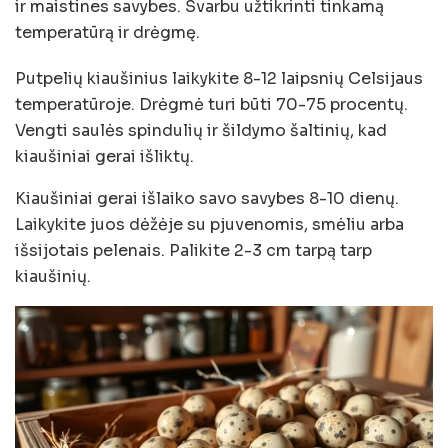
ir maistines savybes. Svarbu užtikrinti tinkamą
temperatūrą ir drėgmę.
Putpelių kiaušinius laikykite 8-12 laipsnių Celsijaus
temperatūroje. Drėgmė turi būti 70-75 procentų.
Vengti saulės spindulių ir šildymo šaltinių, kad
kiaušiniai gerai išliktų.
Kiaušiniai gerai išlaiko savo savybes 8-10 dienų.
Laikykite juos dėžėje su pjuvenomis, smėliu arba
išsijotais pelenais. Palikite 2-3 cm tarpą tarp
kiaušinių.