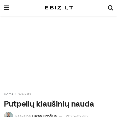
Home
Sveikata
Putpelių kiaušinių nauda
Paskelbė
Lukas Grinčius
2025-07-28