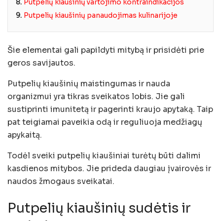
8.
Putpelių kiaušinių vartojimo kontraindikacijos
9.
Putpelių kiaušinių panaudojimas kulinarijoje
Šie elementai gali papildyti mitybą ir prisidėti prie
geros savijautos.
Putpelių kiaušinių maistingumas ir nauda
organizmui yra tikras sveikatos lobis. Jie gali
sustiprinti imunitetą ir pagerinti kraujo apytaką. Taip
pat teigiamai paveikia odą ir reguliuoja medžiagų
apykaitą.
Todėl sveiki putpelių kiaušiniai turėtų būti dalimi
kasdienos mitybos. Jie prideda daugiau įvairovės ir
naudos žmogaus sveikatai.
Putpelių kiaušinių sudėtis ir