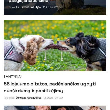
pakylėjančios sielą
Paskelbė
Evelina Jakutytė
2026-07-31
SANTYKIAI
56 lojalumo citatos, padėsiančios ugdyti
nuoširdumą ir pasitikėjimą
Paskelbė
Deividas Karpavičius
2026-07-30