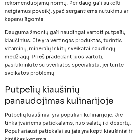
rekomenduojamų normų. Per daug gali sukelti
neigiamus poveikį, ypač sergantiems nutukimu ar
kepenų ligomis.
Dauguma žmonių gali naudingai vartoti putpelių
kiaušinius. Jie yra vertingas produktas, turintis
vitaminų, mineralų ir kitų sveikatai naudingų
medžiagų. Prieš pradedant juos vartoti,
pasitikrinkite su sveikatos specialistu, jei turite
sveikatos problemų.
Putpelių kiaušinių
panaudojimas kulinarijoje
Putpelių kiaušiniai yra populiari kulinarijoje. Jie
tinka įvairiems patiekalams, nuo salatų iki desertų.
Populiariausi patiekalai su jais yra kepti kiaušiniai ir
kiniškas kepsnys.