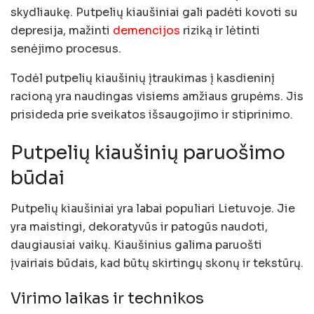
skydliaukę. Putpelių kiaušiniai gali padėti kovoti su
depresija, mažinti
demencijos
riziką ir lėtinti
senėjimo procesus.
Todėl putpelių kiaušinių įtraukimas į kasdieninį
racioną yra naudingas visiems amžiaus grupėms. Jis
prisideda prie sveikatos išsaugojimo ir stiprinimo.
Putpelių kiaušinių paruošimo
būdai
Putpelių kiaušiniai yra labai populiari Lietuvoje. Jie
yra maistingi, dekoratyvūs ir patogūs naudoti,
daugiausiai vaikų. Kiaušinius galima paruošti
įvairiais būdais, kad būtų skirtingų skonų ir tekstūrų.
Virimo laikas ir technikos