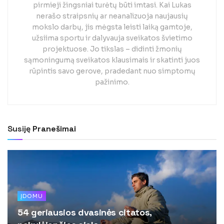
pirmieji žingsniai turėtų būti imtasi. Kai Lukas
nerašo straipsnių ar neanalizuoja naujausių
mokslo darbų, jis mėgsta leisti laiką gamtoje,
užsiima sportu ir dalyvauja sveikatos švietimo
projektuose. Jo tikslas – didinti žmonių
sąmoningumą sveikatos klausimais ir skatinti juos
rūpintis savo gerove, pradedant nuo simptomų
pažinimo.
Susiję
Pranešimai
ĮDOMU
54 geriausios dvasinės citatos,