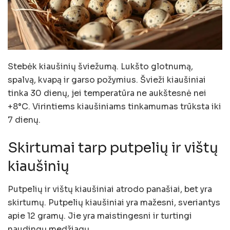
Stebėk kiaušinių šviežumą. Lukšto glotnumą,
spalvą, kvapą ir garso požymius. Švieži kiaušiniai
tinka 30 dienų, jei temperatūra ne aukštesnė nei
+8°C. Virintiems kiaušiniams tinkamumas trūksta iki
7 dienų.
Skirtumai tarp putpelių ir vištų
kiaušinių
Putpelių ir vištų kiaušiniai atrodo panašiai, bet yra
skirtumų. Putpelių kiaušiniai yra mažesni, sveriantys
apie 12 gramų. Jie yra maistingesni ir turtingi
naudingų medžiagų.