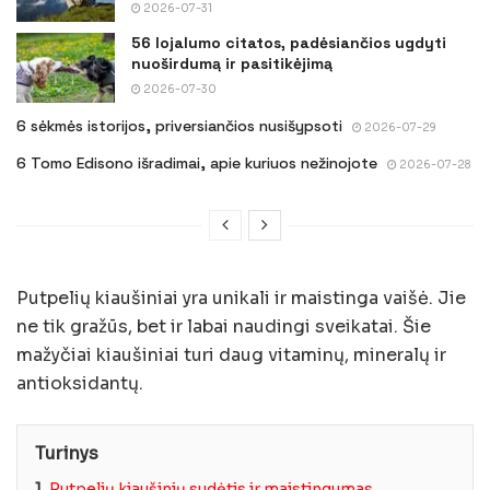
2026-07-31
56 lojalumo citatos, padėsiančios ugdyti
nuoširdumą ir pasitikėjimą
2026-07-30
6 sėkmės istorijos, priversiančios nusišypsoti
2026-07-29
6 Tomo Edisono išradimai, apie kuriuos nežinojote
2026-07-28
Putpelių kiaušiniai yra unikali ir maistinga vaišė. Jie
ne tik gražūs, bet ir labai naudingi sveikatai. Šie
mažyčiai kiaušiniai turi daug vitaminų, mineralų ir
antioksidantų.
Turinys
1.
Putpelių kiaušinių sudėtis ir maistingumas