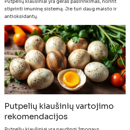
Putpelių kiaušiniai yra geras pasirinkimas, norint
stiprinti imuninę sistemą. Jie turi daug maisto ir
antioksidantų.
Putpelių kiaušinių vartojimo
rekomendacijos
Putpelių kiaušiniai yra naudingi žmogaus