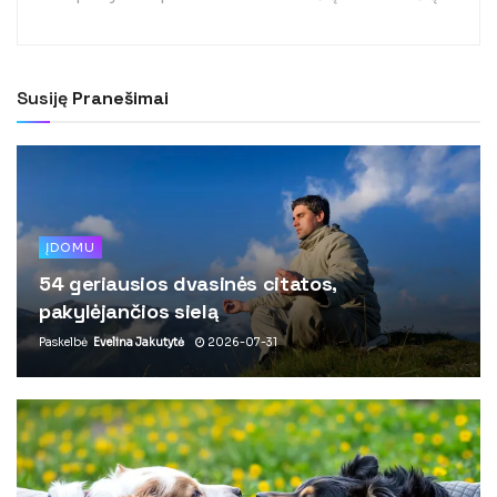
Susiję
Pranešimai
ĮDOMU
54 geriausios dvasinės citatos,
pakylėjančios sielą
Paskelbė
Evelina Jakutytė
2026-07-31