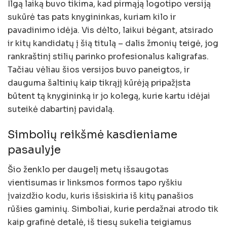
Ilgą laiką buvo tikima, kad pirmąją logotipo versiją
sukūrė tas pats knygininkas, kuriam kilo ir
pavadinimo idėja. Vis dėlto, laikui bėgant, atsirado
ir kitų kandidatų į šią titulą – dalis žmonių teigė, jog
rankraštinį stilių parinko profesionalus kaligrafas.
Tačiau vėliau šios versijos buvo paneigtos, ir
dauguma šaltinių kaip tikrąjį kūrėją pripažįsta
būtent tą knygininką ir jo kolegą, kurie kartu idėjai
suteikė dabartinį pavidalą.
Simbolių reikšmė kasdieniame
pasaulyje
Šio ženklo per daugelį metų išsaugotas
vientisumas ir linksmos formos tapo ryškiu
įvaizdžio kodu, kuris išsiskiria iš kitų panašios
rūšies gaminių. Simboliai, kurie perdažnai atrodo tik
kaip grafinė detalė, iš tiesų sukelia teigiamus