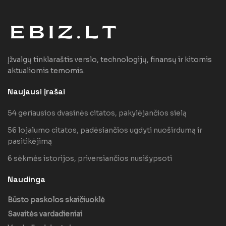
Įžvalgų tinklaraštis verslo, technologijų, finansų ir kitomis
aktualiomis temomis.
Naujausi įrašai
54 geriausios dvasinės citatos, pakylėjančios sielą
56 lojalumo citatos, padėsiančios ugdyti nuoširdumą ir
pasitikėjimą
6 sėkmės istorijos, priversiančios nusišypsoti
Naudinga
Būsto paskolos skaičiuoklė
Savaitės vardadieniai