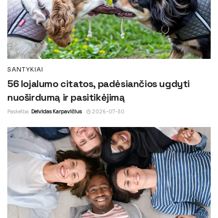
SANTYKIAI
56 lojalumo citatos, padėsiančios ugdyti
nuoširdumą ir pasitikėjimą
Paskelbė
Deividas Karpavičius
2026-07-30