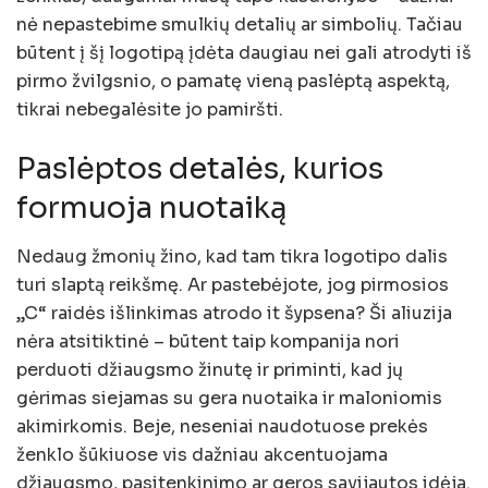
nė nepastebime smulkių detalių ar simbolių. Tačiau
būtent į šį logotipą įdėta daugiau nei gali atrodyti iš
pirmo žvilgsnio, o pamatę vieną paslėptą aspektą,
tikrai nebegalėsite jo pamiršti.
Paslėptos detalės, kurios
formuoja nuotaiką
Nedaug žmonių žino, kad tam tikra logotipo dalis
turi slaptą reikšmę. Ar pastebėjote, jog pirmosios
„C“ raidės išlinkimas atrodo it šypsena? Ši aliuzija
nėra atsitiktinė – būtent taip kompanija nori
perduoti džiaugsmo žinutę ir priminti, kad jų
gėrimas siejamas su gera nuotaika ir maloniomis
akimirkomis. Beje, neseniai naudotuose prekės
ženklo šūkiuose vis dažniau akcentuojama
džiaugsmo, pasitenkinimo ar geros savijautos idėja.