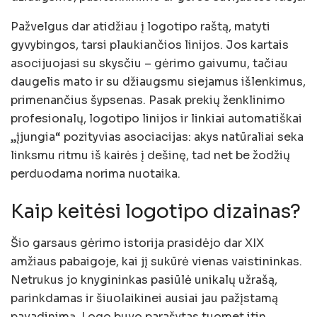
Pažvelgus dar atidžiau į logotipo raštą, matyti
gyvybingos, tarsi plaukiančios linijos. Jos kartais
asocijuojasi su skysčiu – gėrimo gaivumu, tačiau
daugelis mato ir su džiaugsmu siejamus išlenkimus,
primenančius šypsenas. Pasak prekių ženklinimo
profesionalų, logotipo linijos ir linkiai automatiškai
„įjungia“ pozityvias asociacijas: akys natūraliai seka
linksmu ritmu iš kairės į dešinę, tad net be žodžių
perduodama norima nuotaika.
Kaip keitėsi logotipo dizainas?
Šio garsaus gėrimo istorija prasidėjo dar XIX
amžiaus pabaigoje, kai jį sukūrė vienas vaistininkas.
Netrukus jo knygininkas pasiūlė unikalų užrašą,
parinkdamas ir šiuolaikinei ausiai jau pažįstamą
pavadinimą. Logo buvo parašytas tuomet itin