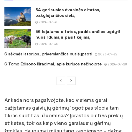
54 geriausios dvasinės citatos,
pakylėjančios sielą
2026-07-31
56 lojalumo citatos, padėsiančios ugdyti
nuoširdumą ir pasitikėjimą
2026-07-30
6 sėkmės istorijos, priversiančios nusišypsoti
2026-07-29
6 Tomo Edisono išradimai, apie kuriuos nežinojote
2026-07-28
Ar kada nors pagalvojote, kad visiems gerai
pažįstamas gaiviųjų gėrimų logotipas slepia tam
tikras subtilias užuominas? Įprastos buities prekių
etiketės, tokios kaip vieno garsiausių gėrimų
ženklas, daugumai mūsų tapo kasdienybe – dažnai