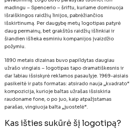
madingu – Spencerio – šriftu, kuriame dominuoja
išraiškingos raidžių linijos, pabrėžiančios
išskirtinumą. Per daugybę metų logotipas patyrė
daug permainų, bet grakštūs raidžių išlinkiai ir
šiandien išlieka esminiu kompanijos įvaizdžio
požymiu.
1890 metais dizainas buvo papildytas daugiau
užrašo vingiais – logotipas tapo dramatiškesnis ir
dar labiau išsiskyrė reklamos pasaulyje. 1969-aisiais
pasikeitė ir pats formatas: atsirado nauja „kvadrato“
kompozicija, kurioje baltas užrašas išsiskiria
raudoname fone, o po juo, kaip atpažįstamas
parašas, vingiuoja balta „juostelė“.
Kas išties sukūrė šį logotipą?