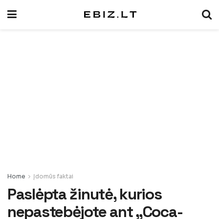
Home
Įdomūs faktai
Paslėpta žinutė, kurios
nepastebėjote ant „Coca-