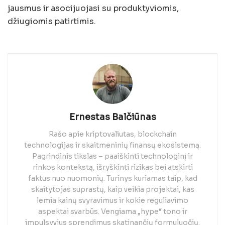
jausmus ir asocijuojasi su produktyviomis,
džiugiomis patirtimis.
Ernestas Balčiūnas
Rašo apie kriptovaliutas, blockchain
technologijas ir skaitmeninių finansų ekosistemą.
Pagrindinis tikslas – paaiškinti technologinį ir
rinkos kontekstą, išryškinti rizikas bei atskirti
faktus nuo nuomonių. Turinys kuriamas taip, kad
skaitytojas suprastų, kaip veikia projektai, kas
lemia kainų svyravimus ir kokie reguliavimo
aspektai svarbūs. Vengiama „hype“ tono ir
impulsyvius sprendimus skatinančių formuluočių.