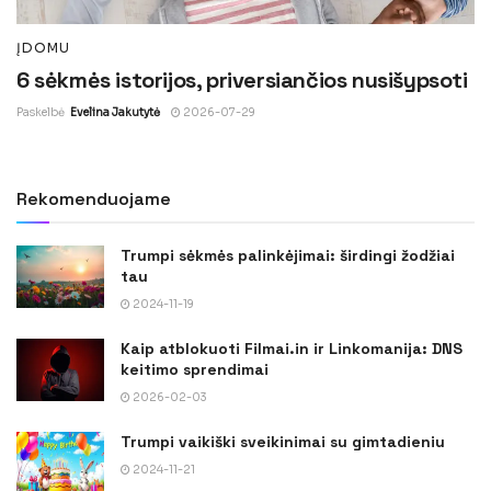
ĮDOMU
6 sėkmės istorijos, priversiančios nusišypsoti
Paskelbė
Evelina Jakutytė
2026-07-29
Rekomenduojame
Trumpi sėkmės palinkėjimai: širdingi žodžiai
tau
2024-11-19
Kaip atblokuoti Filmai.in ir Linkomanija: DNS
keitimo sprendimai
2026-02-03
Trumpi vaikiški sveikinimai su gimtadieniu
2024-11-21