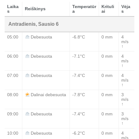
Laika
Temperatūr
Krituli
Vėja
Reiškinys
s
a
ai
s
Antradienis, Sausio 6
05:00
-6.8°C
0 mm
4
Debesuota
m/s
↑
06:00
-7.1°C
0 mm
4
Debesuota
m/s
↑
07:00
-7.4°C
0 mm
4
Debesuota
m/s
↑
08:00
-7.8°C
0 mm
3
Dalinai debesuota
m/s
↑
09:00
-7.4°C
0 mm
3
Debesuota
m/s
↑
10:00
-6.2°C
0 mm
4
Debesuota
m/s