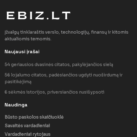
Įžvalgų tinklaraštis verslo, technologijų, finansų ir kitomis
aktualiomis temomis.
Naujausi įrašai
54 geriausios dvasinės citatos, pakylėjančios sielą
56 lojalumo citatos, padėsiančios ugdyti nuoširdumą ir
pasitikėjimą
6 sėkmės istorijos, priversiančios nusišypsoti
Naudinga
Būsto paskolos skaičiuoklė
Savaitės vardadieniai
Vardadieniai rytojaus