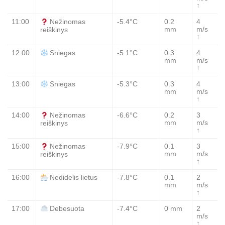
↑
11:00
-5.4°C
0.2
4
Nežinomas
mm
m/s
reiškinys
↑
12:00
-5.1°C
0.3
4
Sniegas
mm
m/s
↑
13:00
-5.3°C
0.3
4
Sniegas
mm
m/s
↑
14:00
-6.6°C
0.2
3
Nežinomas
mm
m/s
reiškinys
↑
15:00
-7.9°C
0.1
3
Nežinomas
mm
m/s
reiškinys
↑
16:00
-7.8°C
0.1
2
Nedidelis lietus
mm
m/s
↑
17:00
-7.4°C
0 mm
2
Debesuota
m/s
↑