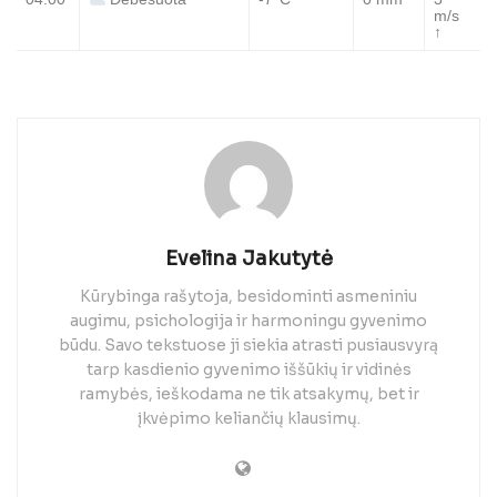
Debesuota
m/s
↑
Evelina Jakutytė
Kūrybinga rašytoja, besidominti asmeniniu
augimu, psichologija ir harmoningu gyvenimo
būdu. Savo tekstuose ji siekia atrasti pusiausvyrą
tarp kasdienio gyvenimo iššūkių ir vidinės
ramybės, ieškodama ne tik atsakymų, bet ir
įkvėpimo keliančių klausimų.