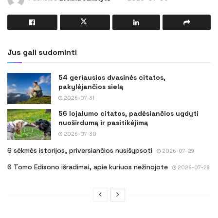
Jus gali sudominti
54 geriausios dvasinės citatos,
pakylėjančios sielą
2026-07-31
56 lojalumo citatos, padėsiančios ugdyti
nuoširdumą ir pasitikėjimą
2026-07-30
6 sėkmės istorijos, priversiančios nusišypsoti
2026-07-29
6 Tomo Edisono išradimai, apie kuriuos nežinojote
2026-07-28