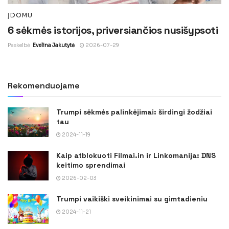
ĮDOMU
6 sėkmės istorijos, priversiančios nusišypsoti
Paskelbė
Evelina Jakutytė
2026-07-29
Rekomenduojame
Trumpi sėkmės palinkėjimai: širdingi žodžiai
tau
2024-11-19
Kaip atblokuoti Filmai.in ir Linkomanija: DNS
keitimo sprendimai
2026-02-03
Trumpi vaikiški sveikinimai su gimtadieniu
2024-11-21