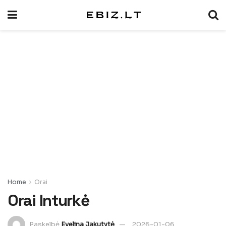
Home
Orai
Orai Inturkė
Paskelbė
Evelina Jakutytė
2026-01-06