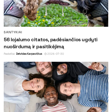
SANTYKIAI
56 lojalumo citatos, padėsiančios ugdyti
nuoširdumą ir pasitikėjimą
Paskelbė
Deividas Karpavičius
2026-07-30