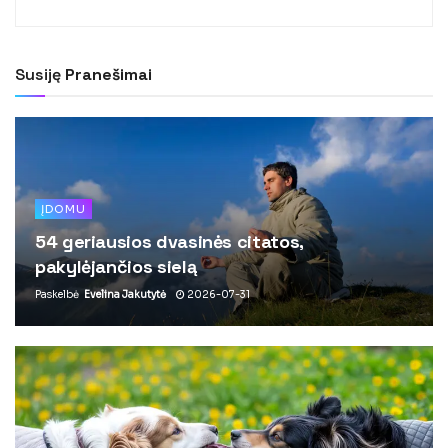
Susiję
Pranešimai
ĮDOMU
54 geriausios dvasinės citatos,
pakylėjančios sielą
Paskelbė
Evelina Jakutytė
2026-07-31