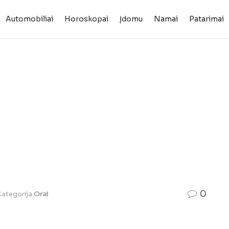
Automobiliai
Horoskopai
Įdomu
Namai
Patarimai
0
Kategorija
Orai