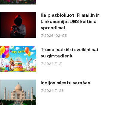
Kaip atblokuoti Filmai.in ir
Linkomanija: DNS keitimo
sprendimai
2026-02-03
Trumpi vaikiški sveikinimai
su gimtadieniu
2024-11-21
Indijos miestų sąrašas
2024-11-23