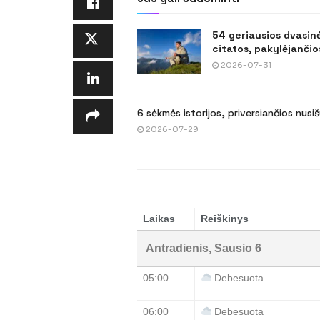
54 geriausios dvasin
citatos, pakylėjančios
2026-07-31
6 sėkmės istorijos, priversiančios nusi
2026-07-29
Laikas
Reiškinys
Antradienis, Sausio 6
05:00
Debesuota
06:00
Debesuota