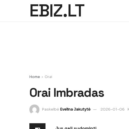
EBIZ.LT
Home
Orai
Orai Imbradas
Paskelbė
Evelina Jakutytė
2026-01-06
Jus gali sudominti