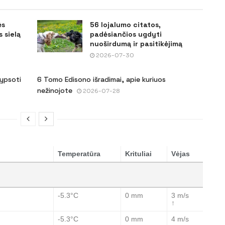
ės
56 lojalumo citatos,
 sielą
padėsiančios ugdyti
nuoširdumą ir pasitikėjimą
2026-07-30
šypsoti
6 Tomo Edisono išradimai, apie kuriuos
nežinojote
2026-07-28
Temperatūra
Krituliai
Vėjas
-5.3°C
0 mm
3 m/s
↑
-5.3°C
0 mm
4 m/s