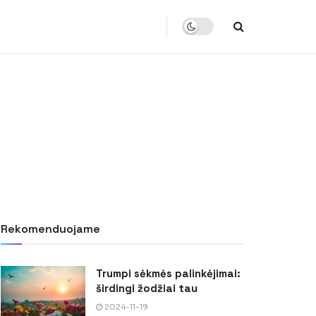
Rekomenduojame
Trumpi sėkmės palinkėjimai:
širdingi žodžiai tau
2024-11-19