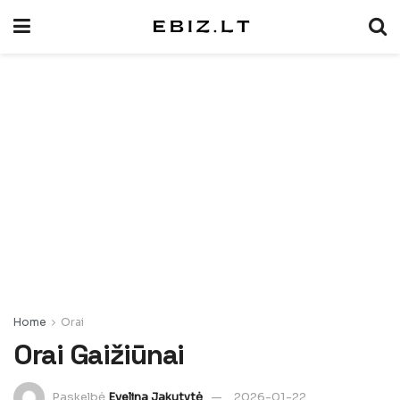
Home
Orai
Orai Gaižiūnai
Paskelbė
Evelina Jakutytė
2026-01-22