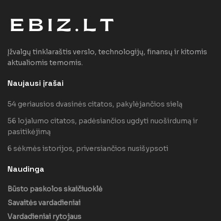
Įžvalgų tinklaraštis verslo, technologijų, finansų ir kitomis
aktualiomis temomis.
Naujausi įrašai
54 geriausios dvasinės citatos, pakylėjančios sielą
56 lojalumo citatos, padėsiančios ugdyti nuoširdumą ir
pasitikėjimą
6 sėkmės istorijos, priversiančios nusišypsoti
Naudinga
Būsto paskolos skaičiuoklė
Savaitės vardadieniai
Vardadieniai rytojaus