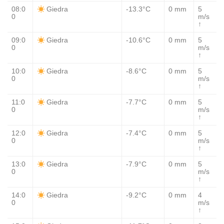
08:0
-13.3°C
0 mm
5
Giedra
0
m/s
↑
09:0
-10.6°C
0 mm
5
Giedra
0
m/s
↑
10:0
-8.6°C
0 mm
5
Giedra
0
m/s
↑
11:0
-7.7°C
0 mm
5
Giedra
0
m/s
↑
12:0
-7.4°C
0 mm
5
Giedra
0
m/s
↑
13:0
-7.9°C
0 mm
5
Giedra
0
m/s
↑
14:0
-9.2°C
0 mm
4
Giedra
0
m/s
↑