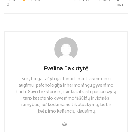
Giedra
0
m/s
↑
Evelina Jakutytė
Kūrybinga rašytoja, besidominti asmeniniu
augimu, psichologija ir harmoningu gyvenimo
būdu. Savo tekstuose ji siekia atrasti pusiausvyrą
tarp kasdienio gyvenimo iššūkių ir vidinės
ramybės, ieškodama ne tik atsakymų, bet ir
įkvėpimo keliančių klausimų.