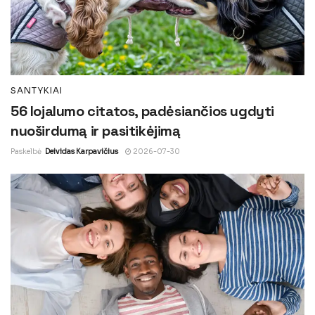
SANTYKIAI
56 lojalumo citatos, padėsiančios ugdyti
nuoširdumą ir pasitikėjimą
Paskelbė
Deividas Karpavičius
2026-07-30