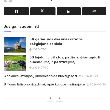
Jus gali sudominti
54 geriausios dvasinės citatos,
pakylėjančios sielą
2026-07-31
56 lojalumo citatos, padėsiančios ugdyti
nuoširdumą ir pasitikėjimą
2026-07-30
6 sėkmės istorijos, priversiančios nusišypsoti
2026-07-29
6 Tomo Edisono išradimai, apie kuriuos nežinojote
2026-07-28