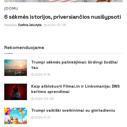
ĮDOMU
6 sėkmės istorijos, priversiančios nusišypsoti
Paskelbė
Evelina Jakutytė
2026-07-29
Rekomenduojame
Trumpi sėkmės palinkėjimai: širdingi žodžiai
tau
2024-11-19
Kaip atblokuoti Filmai.in ir Linkomanija: DNS
keitimo sprendimai
2026-02-03
Trumpi vaikiški sveikinimai su gimtadieniu
2024-11-21