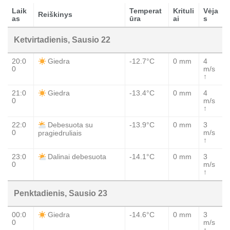
Laik
Temperat
Krituli
Vėja
Reiškinys
as
ūra
ai
s
Ketvirtadienis, Sausio 22
20:0
-12.7°C
0 mm
4
Giedra
0
m/s
↑
21:0
-13.4°C
0 mm
4
Giedra
0
m/s
↑
22:0
-13.9°C
0 mm
3
Debesuota su
0
m/s
pragiedruliais
↑
23:0
-14.1°C
0 mm
3
Dalinai debesuota
0
m/s
↑
Penktadienis, Sausio 23
00:0
-14.6°C
0 mm
3
Giedra
0
m/s