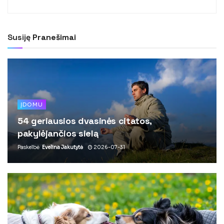
Susiję
Pranešimai
ĮDOMU
54 geriausios dvasinės citatos,
pakylėjančios sielą
Paskelbė
Evelina Jakutytė
2026-07-31