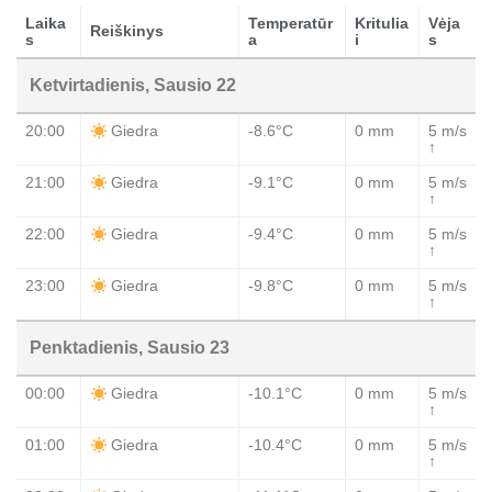
Laika
Temperatūr
Kritulia
Vėja
Reiškinys
s
a
i
s
Ketvirtadienis, Sausio 22
20:00
-8.6°C
0 mm
5 m/s
Giedra
↑
21:00
-9.1°C
0 mm
5 m/s
Giedra
↑
22:00
-9.4°C
0 mm
5 m/s
Giedra
↑
23:00
-9.8°C
0 mm
5 m/s
Giedra
↑
Penktadienis, Sausio 23
00:00
-10.1°C
0 mm
5 m/s
Giedra
↑
01:00
-10.4°C
0 mm
5 m/s
Giedra
↑