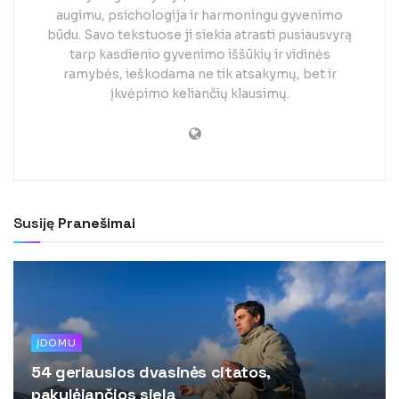
augimu, psichologija ir harmoningu gyvenimo
būdu. Savo tekstuose ji siekia atrasti pusiausvyrą
tarp kasdienio gyvenimo iššūkių ir vidinės
ramybės, ieškodama ne tik atsakymų, bet ir
įkvėpimo keliančių klausimų.
Susiję
Pranešimai
ĮDOMU
54 geriausios dvasinės citatos,
pakylėjančios sielą