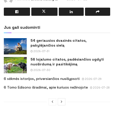
Jus gali sudominti
54 geriausios dvasinės citatos,
pakylėjančios sielą
2026-07-31
56 lojalumo citatos, padėsiančios ugdyti
nuoširdumą ir pasitikėjimą
2026-07-30
6 sėkmės istorijos, priversiančios nusišypsoti
2026-07-29
6 Tomo Edisono išradimai, apie kuriuos nežinojote
2026-07-28