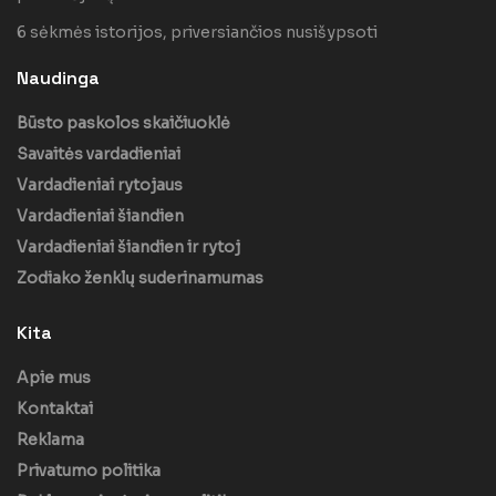
6 sėkmės istorijos, priversiančios nusišypsoti
Naudinga
Būsto paskolos skaičiuoklė
Savaitės vardadieniai
Vardadieniai rytojaus
Vardadieniai šiandien
Vardadieniai šiandien ir rytoj
Zodiako ženklų suderinamumas
Kita
Apie mus
Kontaktai
Reklama
Privatumo politika