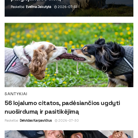
Paskelbė
Evelina Jakutytė
2026-07-31
SANTYKIAI
56 lojalumo citatos, padėsiančios ugdyti
nuoširdumą ir pasitikėjimą
Paskelbė
Deividas Karpavičius
2026-07-30