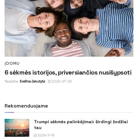
ĮDOMU
6 sėkmės istorijos, priversiančios nusišypsoti
Paskelbė
Evelina Jakutytė
2026-07-29
Rekomenduojame
Trumpi sėkmės palinkėjimai: širdingi žodžiai
tau
2024-11-19