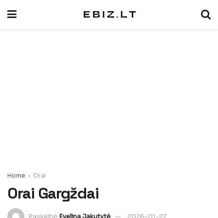
Home
Orai
Orai Gargždai
Paskelbė
Evelina Jakutytė
2026-01-22