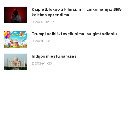
Kaip atblokuoti Filmai.in ir Linkomanija: DNS
keitimo sprendimai
2026-02-03
Trumpi vaikiški sveikinimai su gimtadieniu
2024-11-21
Indijos miestų sąrašas
2024-11-23