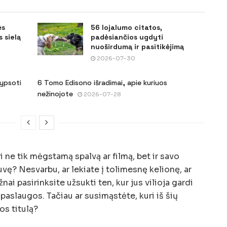
ės
56 lojalumo citatos,
 sielą
padėsiančios ugdyti
nuoširdumą ir pasitikėjimą
2026-07-30
šypsoti
6 Tomo Edisono išradimai, apie kuriuos
nežinojote
2026-07-28
i ne tik mėgstamą spalvą ar filmą, bet ir savo
? Nesvarbu, ar lekiate į tolimesnę kelionę, ar
nai pasirinksite užsukti ten, kur jus vilioja gardi
 paslaugos. Tačiau ar susimąstėte, kuri iš šių
os titulą?