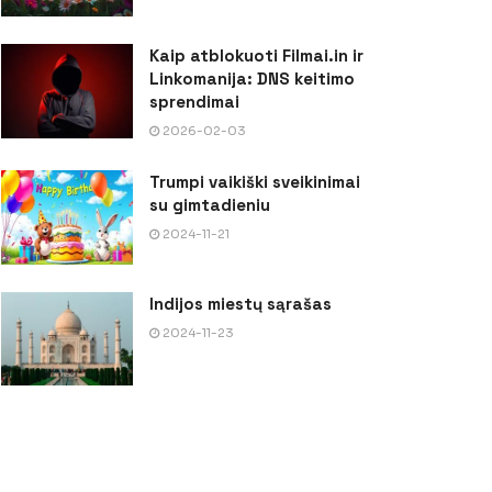
Kaip atblokuoti Filmai.in ir
Linkomanija: DNS keitimo
sprendimai
2026-02-03
Trumpi vaikiški sveikinimai
su gimtadieniu
2024-11-21
Indijos miestų sąrašas
2024-11-23