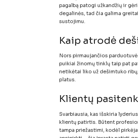
pagalbą patogi užkandžių ir gėr
degalinės, tad čia galima greitai
sustojimu.
Kaip atrodė de
Nors pirmaujančios parduotuvės
puikiai žinomų tinklų taip pat pa
netikėtai liko už dešimtuko ribų,
platus.
Klientų pasitenk
Svarbiausia, kas išskiria lyderiu
klientų patirtis. Būtent profesio
tampa priežastimi, kodėl pirkėja