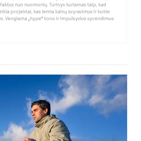
rti faktus nuo nuomonių. Turinys kuriamas taip, kad
eikia projektai, kas lemia kainų svyravimus ir kokie
ūs. Vengiama „hype“ tono ir impulsyvius sprendimus