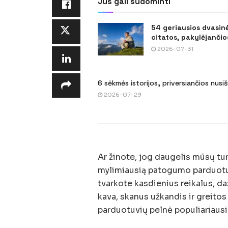
Jus gali sudominti
54 geriausios dvasin
citatos, pakylėjančios
2026-07-31
6 sėkmės istorijos, priversiančios nusi
2026-07-29
Ar žinote, jog daugelis mūsų tur
mylimiausią patogumo parduotuvę
tvarkote kasdienius reikalus, daž
kava, skanus užkandis ir greitos
parduotuvių pelnė populiariausi