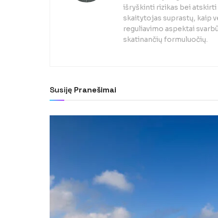
išryškinti rizikas bei atski
skaitytojas suprastų, kaip v
reguliavimo aspektai svarb
skatinančių formuluočių.
Susiję
Pranešimai