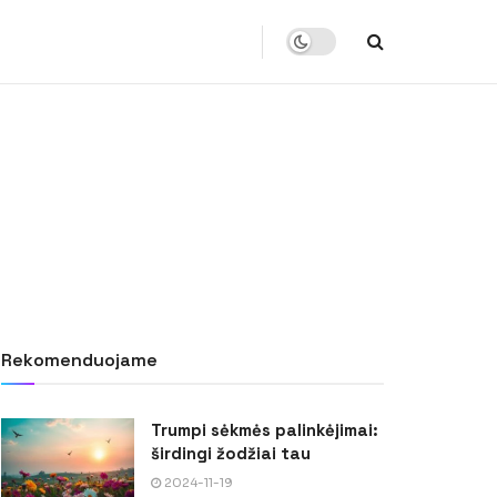
Rekomenduojame
Trumpi sėkmės palinkėjimai:
širdingi žodžiai tau
2024-11-19