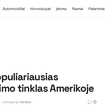
Automobiliai
Horoskopai
Įdomu
Namai
Patarimai
puliariausias
imo tinklas Amerikoje
0
4
Kategorija
Verslas