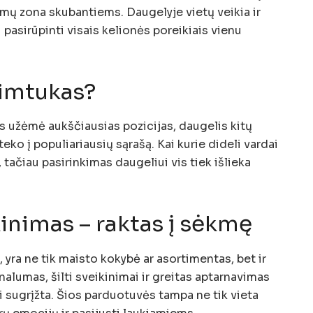
imų zona skubantiems. Daugelyje vietų veikia ir
 pasirūpinti visais kelionės poreikiais vienu
šimtukas?
 užėmė aukščiausias pozicijas, daugelis kitų
teko į populiariausių sąrašą. Kai kurie dideli vardai
 tačiau pasirinkimas daugeliui vis tiek išlieka
inimas – raktas į sėkmę
s, yra ne tik maisto kokybė ar asortimentas, bet ir
nalumas, šilti sveikinimai ir greitas aptarnavimas
i sugrįžta. Šios parduotuvės tampa ne tik vieta