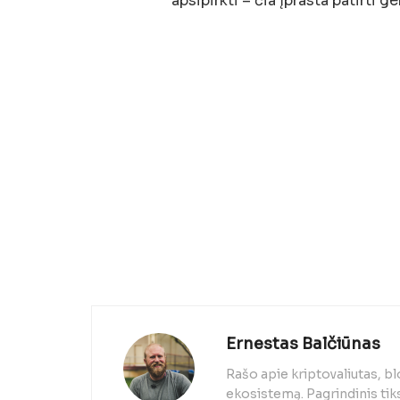
apsipirkti – čia įprasta patirti 
Ernestas Balčiūnas
Rašo apie kriptovaliutas, b
ekosistemą. Pagrindinis tiks