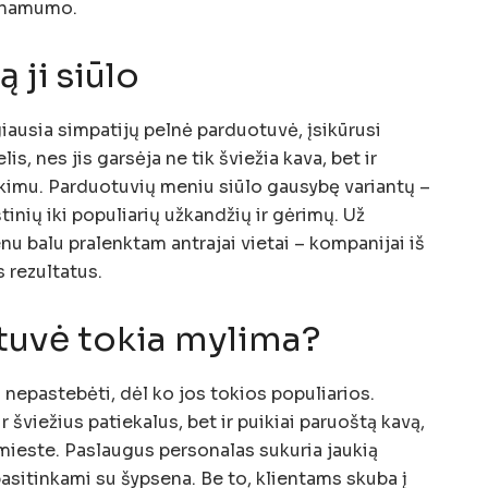
einamumo.
ą ji siūlo
iausia simpatijų pelnė parduotuvė, įsikūrusi
lis, nes jis garsėja ne tik šviežia kava, bet ir
inkimu. Parduotuvių meniu siūlo gausybę variantų –
ių iki populiarių užkandžių ir gėrimų. Už
nu balu pralenktam antrajai vietai – kompanijai iš
s rezultatus.
tuvė tokia mylima?
nepastebėti, dėl ko jos tokios populiarios.
r šviežius patiekalus, bet ir puikiai paruoštą kavą,
 mieste. Paslaugus personalas sukuria jaukią
pasitinkami su šypsena. Be to, klientams skuba į