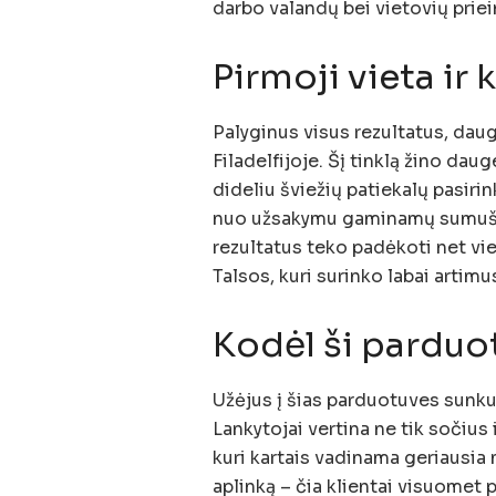
darbo valandų bei vietovių pri
Pirmoji vieta ir k
Palyginus visus rezultatus, daug
Filadelfijoje. Šį tinklą žino dauge
dideliu šviežių patiekalų pasir
nuo užsakymu gaminamų sumuštin
rezultatus teko padėkoti net vie
Talsos, kuri surinko labai artimu
Kodėl ši parduo
Užėjus į šias parduotuves sunku 
Lankytojai vertina ne tik sočius i
kuri kartais vadinama geriausia
aplinką – čia klientai visuomet 