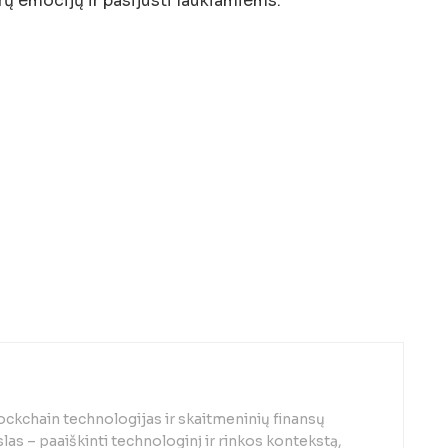
gerų emocijų ir pasijusti laukiamiems.
lockchain technologijas ir skaitmeninių finansų
las – paaiškinti technologinį ir rinkos kontekstą,