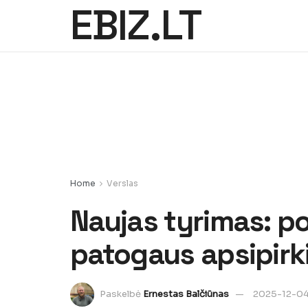
EBIZ.LT
Home
Verslas
Naujas tyrimas: po
patogaus apsipirk
Paskelbė
Ernestas Balčiūnas
2025-12-0