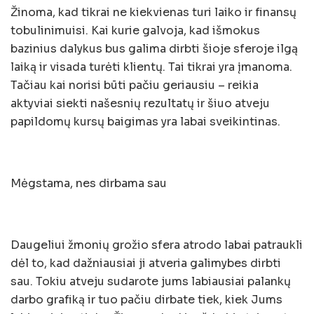
Žinoma, kad tikrai ne kiekvienas turi laiko ir finansų
tobulinimuisi. Kai kurie galvoja, kad išmokus
bazinius dalykus bus galima dirbti šioje sferoje ilgą
laiką ir visada turėti klientų. Tai tikrai yra įmanoma.
Tačiau kai norisi būti pačiu geriausiu – reikia
aktyviai siekti našesnių rezultatų ir šiuo atveju
papildomų kursų baigimas yra labai sveikintinas.
Mėgstama, nes dirbama sau
Daugeliui žmonių grožio sfera atrodo labai patraukli
dėl to, kad dažniausiai ji atveria galimybes dirbti
sau. Tokiu atveju sudarote jums labiausiai palankų
darbo grafiką ir tuo pačiu dirbate tiek, kiek Jums