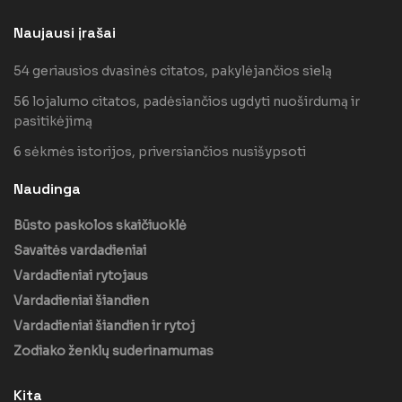
Naujausi įrašai
54 geriausios dvasinės citatos, pakylėjančios sielą
56 lojalumo citatos, padėsiančios ugdyti nuoširdumą ir
pasitikėjimą
6 sėkmės istorijos, priversiančios nusišypsoti
Naudinga
Būsto paskolos skaičiuoklė
Savaitės vardadieniai
Vardadieniai rytojaus
Vardadieniai šiandien
Vardadieniai šiandien ir rytoj
Zodiako ženklų suderinamumas
Kita