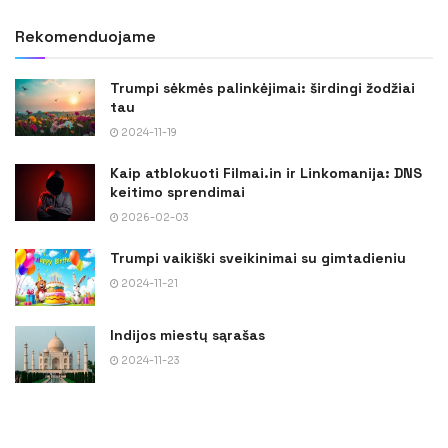
Rekomenduojame
Trumpi sėkmės palinkėjimai: širdingi žodžiai
tau
2024-11-19
Kaip atblokuoti Filmai.in ir Linkomanija: DNS
keitimo sprendimai
2026-02-03
Trumpi vaikiški sveikinimai su gimtadieniu
2024-11-21
Indijos miestų sąrašas
2024-11-23