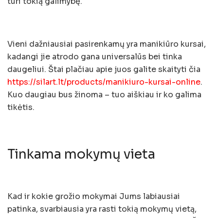
turi tokią galimybę.
Vieni dažniausiai pasirenkamų yra manikiūro kursai,
kadangi jie atrodo gana universalūs bei tinka
daugeliui. Štai plačiau apie juos galite skaityti čia
https://silart.lt/products/manikiuro-kursai-online
.
Kuo daugiau bus žinoma – tuo aiškiau ir ko galima
tikėtis.
Tinkama mokymų vieta
Kad ir kokie grožio mokymai Jums labiausiai
patinka, svarbiausia yra rasti tokią mokymų vietą,