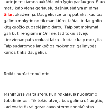
kurioje teikiamos aukščiausio lygio paslaugos. Šiuo
metu kaip viena geriausių dažniausiai yra minima
Silart
akademija. Daugeliui žmonių patinka, kad čia
galima mokytis ne tik manikiūro, tačiau ir daugelio
kitų grožio puoselėjimo darbų. Taip pat mokymai
gali būti rengiami ir Online, tad tokiu atveju
kiekvienas pats renkasi laiką – kada ir kaip mokytis.
Taip sudaromos lanksčios mokymosi galimybės,
kurios tinka daugeliui.
Reikia nuolat tobulintis
Manikiūras yra ta sfera, kuri reikalauja nuolatinio
tobulinimosi. Tik tokiu atveju bus galima džiaugtis,
kad esate tikrai geras savo sferos specialistas.