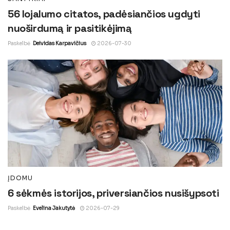
56 lojalumo citatos, padėsiančios ugdyti
nuoširdumą ir pasitikėjimą
Paskelbė
Deividas Karpavičius
2026-07-30
ĮDOMU
6 sėkmės istorijos, priversiančios nusišypsoti
Paskelbė
Evelina Jakutytė
2026-07-29