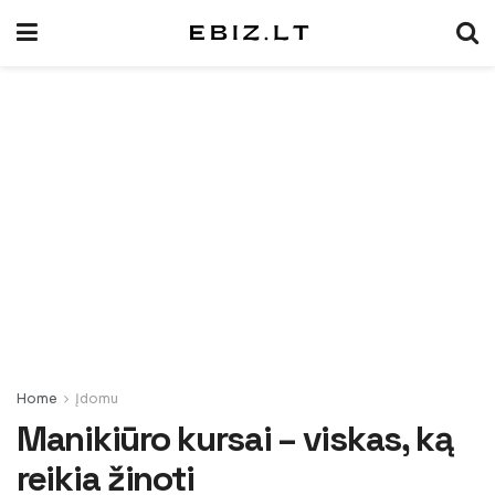
Home
Įdomu
Manikiūro kursai – viskas, ką
reikia žinoti