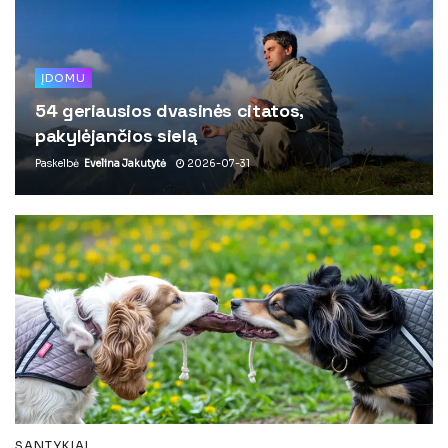
ĮDOMU
54 geriausios dvasinės citatos,
pakylėjančios sielą
Paskelbė
Evelina Jakutytė
2026-07-31
SANTYKIAI