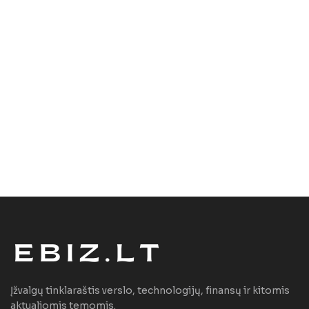
Įžvalgų tinklaraštis verslo, technologijų, finansų ir kitomis
aktualiomis temomis.