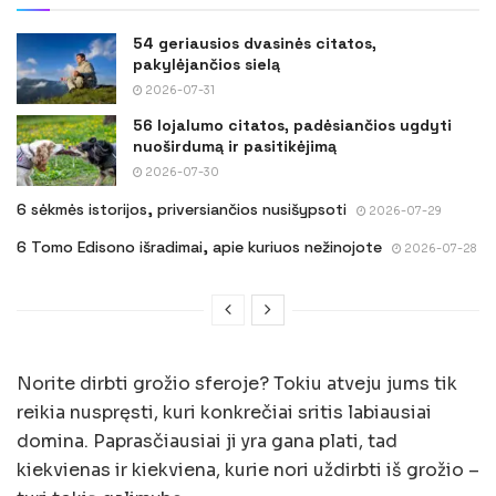
54 geriausios dvasinės citatos,
pakylėjančios sielą
2026-07-31
56 lojalumo citatos, padėsiančios ugdyti
nuoširdumą ir pasitikėjimą
2026-07-30
6 sėkmės istorijos, priversiančios nusišypsoti
2026-07-29
6 Tomo Edisono išradimai, apie kuriuos nežinojote
2026-07-28
Norite dirbti grožio sferoje? Tokiu atveju jums tik
reikia nuspręsti, kuri konkrečiai sritis labiausiai
domina. Paprasčiausiai ji yra gana plati, tad
kiekvienas ir kiekviena, kurie nori uždirbti iš grožio –