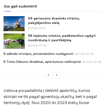
Jus gali sudominti
54 geriausios dvasinės citatos,
pakylėjančios sielą
2026-07-31
56 lojalumo citatos, padėsiančios ugdyti
nuoširdumą ir pasitikėjimą
2026-07-30
6 sėkmės istorijos, priversiančios nusišypsoti
2026-07-29
6 Tomo Edisono išradimai, apie kuriuos nežinojote
2026-07-28
Lietuva yra padalinta į dešimt apskričių, kurios
skiriasi ne tik pagal gyventojų skaičių, bet ir pagal
teritorijų dydį. Nuo 2020 iki 2023 metų šiose