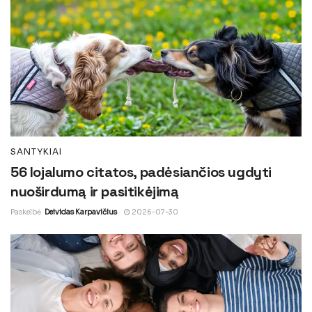
SANTYKIAI
56 lojalumo citatos, padėsiančios ugdyti
nuoširdumą ir pasitikėjimą
Paskelbė
Deividas Karpavičius
2026-07-30