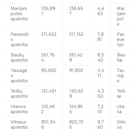
Marijam
135,89
136,65
4,4
Mar
polės
1
7
63
ijam
apskritis
pol
ė
Panevėži
211,652
211,162
7,8
Pan
o
81
evė
apskritis
žys
Šiaulių
261,76
261,42
8,5
Šiau
apskritis
4
9
40
liai
Tauragė
90,652
91,802
4,4
Tau
s
11
rag
apskritis
ė
Telšių
131,431
130,62
4,3
Telš
apskritis
9
50
iai
Utenos
125,46
124,96
7,2
Ute
apskritis
2
5
01
na
Vilniaus
851,34
820,72
9,7
Vilni
apskritis
6
5
60
us