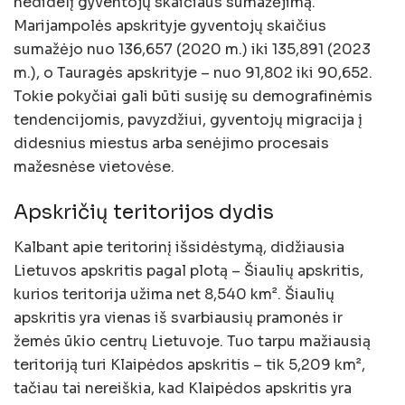
nedidelį gyventojų skaičiaus sumažėjimą.
Marijampolės apskrityje gyventojų skaičius
sumažėjo nuo 136,657 (2020 m.) iki 135,891 (2023
m.), o Tauragės apskrityje – nuo 91,802 iki 90,652.
Tokie pokyčiai gali būti susiję su demografinėmis
tendencijomis, pavyzdžiui, gyventojų migracija į
didesnius miestus arba senėjimo procesais
mažesnėse vietovėse.
Apskričių teritorijos dydis
Kalbant apie teritorinį išsidėstymą, didžiausia
Lietuvos apskritis pagal plotą – Šiaulių apskritis,
kurios teritorija užima net 8,540 km². Šiaulių
apskritis yra vienas iš svarbiausių pramonės ir
žemės ūkio centrų Lietuvoje. Tuo tarpu mažiausią
teritoriją turi Klaipėdos apskritis – tik 5,209 km²,
tačiau tai nereiškia, kad Klaipėdos apskritis yra