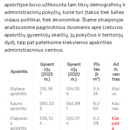
apskrityse buvo užfiksuota tam tikrų demografinių ir
administracinių pokyčių, kurie turi įtakos tiek šalies
vidaus politikai, tiek ekonomikai. Šiame straipsnyje
analizuosime pagrindinius duomenis apie Lietuvos
apskričių gyventojų skaičių, jų pokyčius ir teritorijų
dydį, taip pat pateiksime kiekvienos apskrities
administracinius centrus.
Gyvent
Gyvent
Plo
Ad
ojų
ojų
tas
m.
Apskritis
(2023
(2020
(k
cen
m.)
m.)
m²)
tras
Alytaus
135,36
134,05
5,4
Alyt
apskritis
7
5
25
us
Kauno
580,33
562,89
8,0
Kau
apskritis
3
1
60
nas
Klaipėdo
336,10
320,01
5,2
Klai
s
4
4
09
pėd
apskritis
a