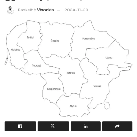
Paskelbė
Visockis
2024-11-29