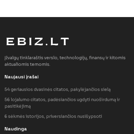
Įžvalgų tinklaraštis verslo, technologijų, finansų ir kitomis
aktualiomis temomis.
Naujausi įrašai
54 geriausios dvasinės citatos, pakylėjančios sielą
56 lojalumo citatos, padėsiančios ugdyti nuoširdumą ir
pasitikėjimą
6 sėkmės istorijos, priversiančios nusišypsoti
Naudinga