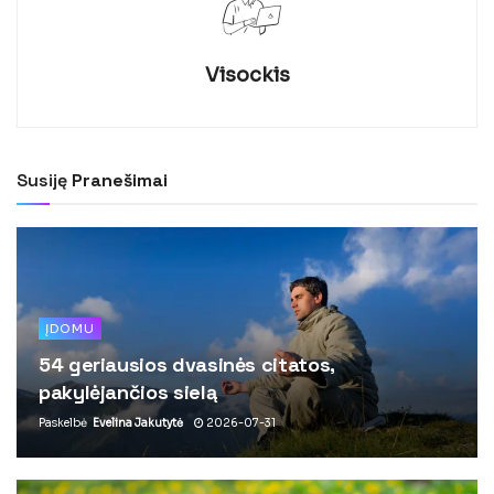
Visockis
Susiję
Pranešimai
ĮDOMU
54 geriausios dvasinės citatos,
pakylėjančios sielą
Paskelbė
Evelina Jakutytė
2026-07-31