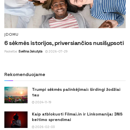
ĮDOMU
6 sėkmės istorijos, priversiančios nusišypsoti
Paskelbė
Evelina Jakutytė
2026-07-29
Rekomenduojame
Trumpi sėkmės palinkėjimai: širdingi žodžiai
tau
2024-11-19
Kaip atblokuoti Filmai.in ir Linkomanija: DNS
keitimo sprendimai
2026-02-03