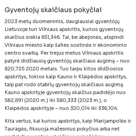
Gyventojų skaičiaus pokyčiai
2023 metų duomenimis, daugiausiai gyventojų
Lietuvoje turi Vilniaus apskritis, kurios gyventojų
skaičius siekia 851,346. Tai, be abejonės, atspindi
Vilniaus miesto kaip šalies sostinės ir ekonominio
centro svarbą. Per trejus metus Vilniaus apskritis
patyrė didžiausią gyventojų skaičiaus augimą – nuo
820,725 2020 metais. Tuo tarpu kitos didžiosios
apskritys, tokios kaip Kauno ir Klaipėdos apskritys,
taip pat rodo stabilų gyventojų skaičiaus augimą.
Kauno apskrityje gyventojų skaičius padidėjo nuo
562,891 (2020 m.) iki 580,333 (2023 m.), o
Klaipėdos apskrityje – nuo 320,014 iki 336,104.
Kita vertus, kai kurios apskritys, kaip Marijampolės ir
Tauragės, fiksuoja mažesnius pokyčius arba net