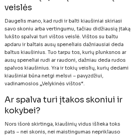
veislės
Daugelis mano, kad rudi ir balti kiaušiniai skiriasi
savo skoniu arba vertingumu, tačiau didžiausią įtaką
lukšto spalvai turi vištos veislė. Vištos su baltu
apdaru ir baltais ausų speneliais dažniausiai deda
baltus kiaušinius. Tuo tarpu tos, kurių plunksnos ar
ausų speneliai rudi ar raudoni, dažniau deda rudos
spalvos kiaušinius. Yra ir tokių veislių, kurių dedami
kiaušiniai būna netgi melsvi – pavyzdžiui,
vadinamosios „Velykinės vištos“.
Ar spalva turi įtakos skoniui ir
kokybei?
Nors išorė skirtinga, kiaušinių vidus išlieka toks
pats – nei skonis, nei maistingumas nepriklauso