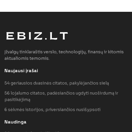
Įžvalgų tinklaraštis verslo, technologijų, finansų ir kitomis
aktualiomis temomis.
Naujausi įrašai
54 geriausios dvasinės citatos, pakylėjančios sielą
56 lojalumo citatos, padėsiančios ugdyti nuoširdumą ir
pasitikėjimą
6 sėkmės istorijos, priversiančios nusišypsoti
Naudinga