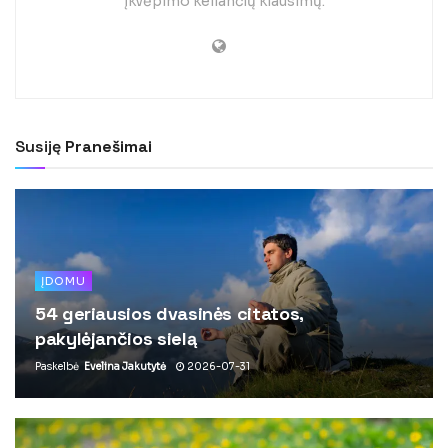
įkvėpimo keliančių klausimų.
Susiję
Pranešimai
ĮDOMU
54 geriausios dvasinės citatos,
pakylėjančios sielą
Paskelbė
Evelina Jakutytė
2026-07-31