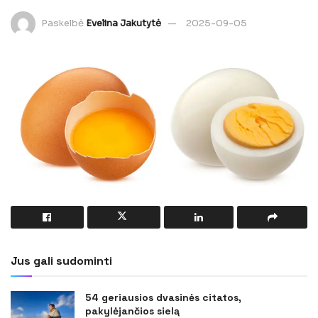
Paskelbė
Evelina Jakutytė
2025-09-05
Jus gali sudominti
54 geriausios dvasinės citatos,
pakylėjančios sielą