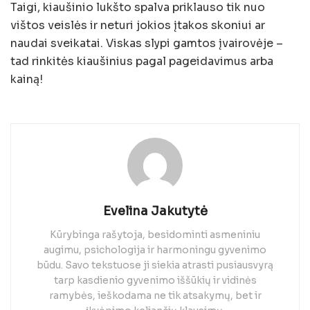
Taigi, kiaušinio lukšto spalva priklauso tik nuo
vištos veislės ir neturi jokios įtakos skoniui ar
naudai sveikatai. Viskas slypi gamtos įvairovėje –
tad rinkitės kiaušinius pagal pageidavimus arba
kainą!
Evelina Jakutytė
Kūrybinga rašytoja, besidominti asmeniniu
augimu, psichologija ir harmoningu gyvenimo
būdu. Savo tekstuose ji siekia atrasti pusiausvyrą
tarp kasdienio gyvenimo iššūkių ir vidinės
ramybės, ieškodama ne tik atsakymų, bet ir