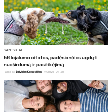
SANTYKIAI
56 lojalumo citatos, padėsiančios ugdyti
nuoširdumą ir pasitikėjimą
Paskelbė
Deividas Karpavičius
2026-07-30