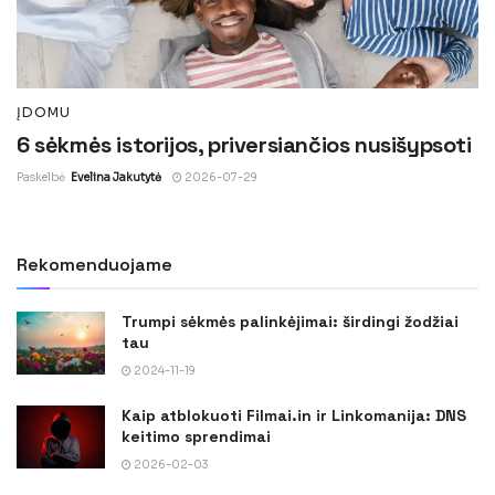
ĮDOMU
6 sėkmės istorijos, priversiančios nusišypsoti
Paskelbė
Evelina Jakutytė
2026-07-29
Rekomenduojame
Trumpi sėkmės palinkėjimai: širdingi žodžiai
tau
2024-11-19
Kaip atblokuoti Filmai.in ir Linkomanija: DNS
keitimo sprendimai
2026-02-03