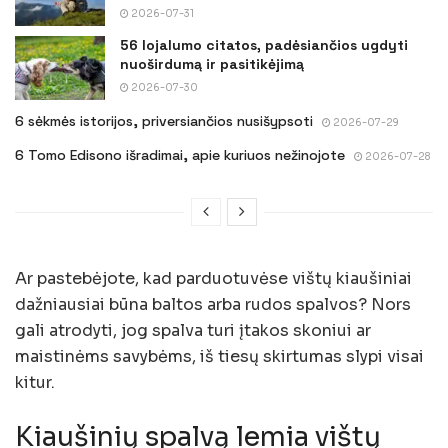
2026-07-31
56 lojalumo citatos, padėsiančios ugdyti
nuoširdumą ir pasitikėjimą
2026-07-30
6 sėkmės istorijos, priversiančios nusišypsoti
2026-07-29
6 Tomo Edisono išradimai, apie kuriuos nežinojote
2026-07-28
Ar pastebėjote, kad parduotuvėse vištų kiaušiniai
dažniausiai būna baltos arba rudos spalvos? Nors
gali atrodyti, jog spalva turi įtakos skoniui ar
maistinėms savybėms, iš tiesų skirtumas slypi visai
kitur.
Kiaušinių spalvą lemia vištų