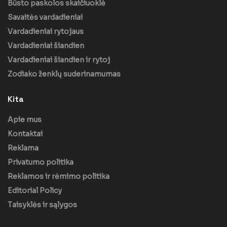
Būsto paskolos skaičiuoklė
Savaitės vardadieniai
Vardadieniai rytojaus
Vardadieniai šiandien
Vardadieniai šiandien ir rytoj
Zodiako ženklų suderinamumas
Kita
Apie mus
Kontaktai
Reklama
Privatumo politika
Reklamos ir rėmimo politika
Editorial Policy
Taisyklės ir sąlygos