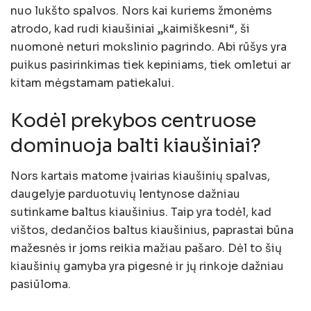
nuo lukšto spalvos. Nors kai kuriems žmonėms
atrodo, kad rudi kiaušiniai „kaimiškesni“, ši
nuomonė neturi mokslinio pagrindo. Abi rūšys yra
puikus pasirinkimas tiek kepiniams, tiek omletui ar
kitam mėgstamam patiekalui.
Kodėl prekybos centruose
dominuoja balti kiaušiniai?
Nors kartais matome įvairias kiaušinių spalvas,
daugelyje parduotuvių lentynose dažniau
sutinkame baltus kiaušinius. Taip yra todėl, kad
vištos, dedančios baltus kiaušinius, paprastai būna
mažesnės ir joms reikia mažiau pašaro. Dėl to šių
kiaušinių gamyba yra pigesnė ir jų rinkoje dažniau
pasiūloma.