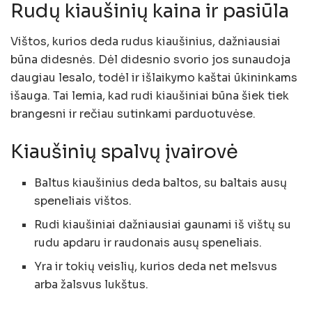
Rudų kiaušinių kaina ir pasiūla
Vištos, kurios deda rudus kiaušinius, dažniausiai
būna didesnės. Dėl didesnio svorio jos sunaudoja
daugiau lesalo, todėl ir išlaikymo kaštai ūkininkams
išauga. Tai lemia, kad rudi kiaušiniai būna šiek tiek
brangesni ir rečiau sutinkami parduotuvėse.
Kiaušinių spalvų įvairovė
Baltus kiaušinius deda baltos, su baltais ausų
speneliais vištos.
Rudi kiaušiniai dažniausiai gaunami iš vištų su
rudu apdaru ir raudonais ausų speneliais.
Yra ir tokių veislių, kurios deda net melsvus
arba žalsvus lukštus.