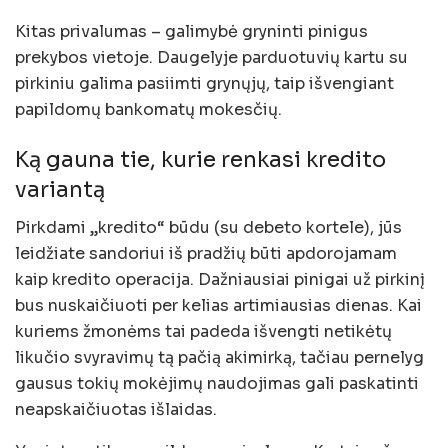
Kitas privalumas – galimybė gryninti pinigus
prekybos vietoje. Daugelyje parduotuvių kartu su
pirkiniu galima pasiimti grynųjų, taip išvengiant
papildomų bankomatų mokesčių.
Ką gauna tie, kurie renkasi kredito
variantą
Pirkdami „kredito“ būdu (su debeto kortele), jūs
leidžiate sandoriui iš pradžių būti apdorojamam
kaip kredito operacija. Dažniausiai pinigai už pirkinį
bus nuskaičiuoti per kelias artimiausias dienas. Kai
kuriems žmonėms tai padeda išvengti netikėtų
likučio svyravimų tą pačią akimirką, tačiau pernelyg
gausus tokių mokėjimų naudojimas gali paskatinti
neapskaičiuotas išlaidas.