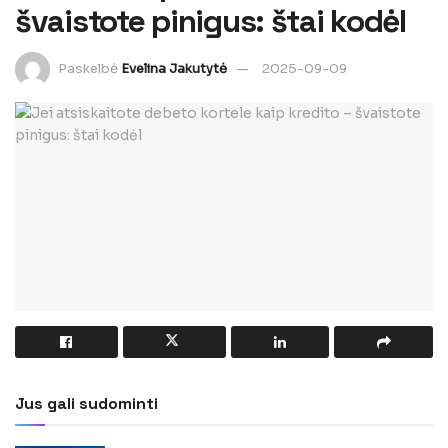
švaistote pinigus: štai kodėl
Paskelbė
Evelina Jakutytė
2025-09-09
Jus gali sudominti