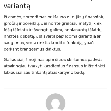
variantą
Iš esmės, sprendimas priklauso nuo jūsų finansinių
įpročių ir poreikių. Jei norite greičiau matyti, kiek
lėšų išleista ir išvengti galimų neplanuotų išlaidų,
rinkitės debetą. Jei svarbi papildoma garantija ar
saugumas, verta rinktis kredito funkciją, ypač
perkant brangesnius daiktus.
Galiausiai, žinojimas apie šiuos skirtumus padeda
atsakingiau tvarkyti kasdienius finansus ir išsirinkti
labiausiai sau tinkantį atsiskaitymo būdą.