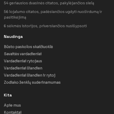
54 geriausios dvasinės citatos, pakylėjančios sielą
56 lojalumo citatos, padėsiančios ugdyti nuoširdumą ir
pasitikėjimą
6 sėkmės istorijos, priversiančios nusišypsoti
Naudinga
Būsto paskolos skaičiuoklė
Savaitės vardadieniai
Vardadieniai rytojaus
Vardadieniai šiandien
Vardadieniai šiandien ir rytoj
Zodiako ženklų suderinamumas
Kita
Apie mus
Kontaktai