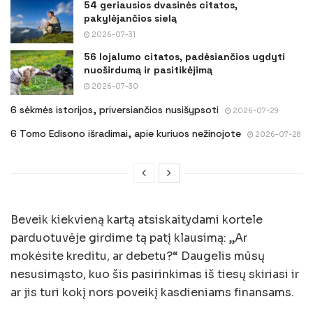
54 geriausios dvasinės citatos,
pakylėjančios sielą
2026-07-31
56 lojalumo citatos, padėsiančios ugdyti
nuoširdumą ir pasitikėjimą
2026-07-30
6 sėkmės istorijos, priversiančios nusišypsoti
2026-07-29
6 Tomo Edisono išradimai, apie kuriuos nežinojote
2026-07-28
Beveik kiekvieną kartą atsiskaitydami kortele
parduotuvėje girdime tą patį klausimą: „Ar
mokėsite kreditu, ar debetu?“ Daugelis mūsų
nesusimąsto, kuo šis pasirinkimas iš tiesų skiriasi ir
ar jis turi kokį nors poveikį kasdieniams finansams.