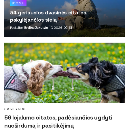
ĮDOMU
54 geriausios dvasinės citatos,
pakylėjančios sielą
Paskelbė
Evelina Jakutytė
2026-07-31
SANTYKIAI
56 lojalumo citatos, padėsiančios ugdyti
nuoširdumą ir pasitikėjimą