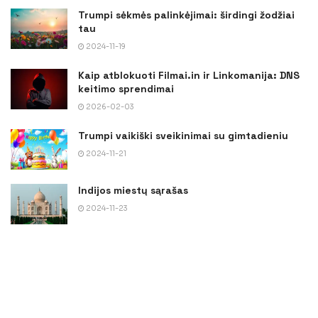
Trumpi sėkmės palinkėjimai: širdingi žodžiai
tau
2024-11-19
Kaip atblokuoti Filmai.in ir Linkomanija: DNS
keitimo sprendimai
2026-02-03
Trumpi vaikiški sveikinimai su gimtadieniu
2024-11-21
Indijos miestų sąrašas
2024-11-23