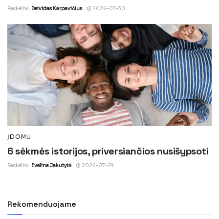
Paskelbė
Deividas Karpavičius
2026-07-30
ĮDOMU
6 sėkmės istorijos, priversiančios nusišypsoti
Paskelbė
Evelina Jakutytė
2026-07-29
Rekomenduojame