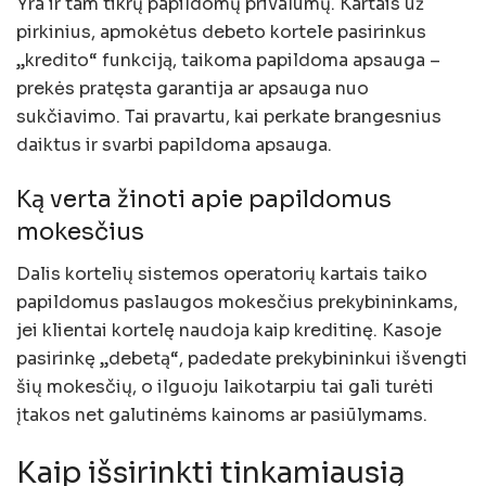
Yra ir tam tikrų papildomų privalumų. Kartais už
pirkinius, apmokėtus debeto kortele pasirinkus
„kredito“ funkciją, taikoma papildoma apsauga –
prekės pratęsta garantija ar apsauga nuo
sukčiavimo. Tai pravartu, kai perkate brangesnius
daiktus ir svarbi papildoma apsauga.
Ką verta žinoti apie papildomus
mokesčius
Dalis kortelių sistemos operatorių kartais taiko
papildomus paslaugos mokesčius prekybininkams,
jei klientai kortelę naudoja kaip kreditinę. Kasoje
pasirinkę „debetą“, padedate prekybininkui išvengti
šių mokesčių, o ilguoju laikotarpiu tai gali turėti
įtakos net galutinėms kainoms ar pasiūlymams.
Kaip išsirinkti tinkamiausią