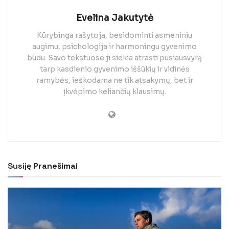
Evelina Jakutytė
Kūrybinga rašytoja, besidominti asmeniniu
augimu, psichologija ir harmoningu gyvenimo
būdu. Savo tekstuose ji siekia atrasti pusiausvyrą
tarp kasdienio gyvenimo iššūkių ir vidinės
ramybės, ieškodama ne tik atsakymų, bet ir
įkvėpimo keliančių klausimų.
Susiję
Pranešimai