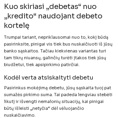
Kuo skiriasi „debetas“ nuo
„kredito“ naudojant debeto
kortelę
Trumpai tariant, nepriklausomai nuo to, kokį būdą
pasirinksite, pinigai vis tiek bus nuskaičiuoti iš jūsų
banko sąskaitos. Tačiau kiekvienas variantas turi
tam tikrų niuansų, galinčių turėti įtakos tiek jūsų
biudžetui, tiek apsipirkimo patirčiai.
Kodėl verta atsiskaityti debetu
Pasirinkus mokėjimą debetu, jūsų sąskaita tuoj pat
sumažės pirkimo suma. Tai padeda lengviau stebėti
likutį ir išvengti nemalonių situacijų, kai pinigai
būtų išleisti „netyčia“ dėl vėluojančio
nuskaičiavimo.