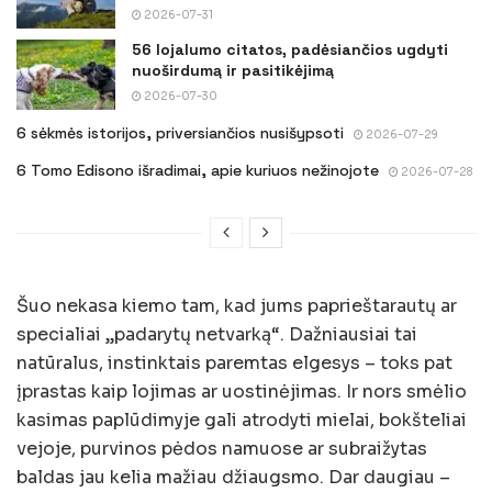
2026-07-31
56 lojalumo citatos, padėsiančios ugdyti
nuoširdumą ir pasitikėjimą
2026-07-30
6 sėkmės istorijos, priversiančios nusišypsoti
2026-07-29
6 Tomo Edisono išradimai, apie kuriuos nežinojote
2026-07-28
Šuo nekasa kiemo tam, kad jums paprieštarautų ar
specialiai „padarytų netvarką“. Dažniausiai tai
natūralus, instinktais paremtas elgesys – toks pat
įprastas kaip lojimas ar uostinėjimas. Ir nors smėlio
kasimas paplūdimyje gali atrodyti mielai, bokšteliai
vejoje, purvinos pėdos namuose ar subraižytas
baldas jau kelia mažiau džiaugsmo. Dar daugiau –