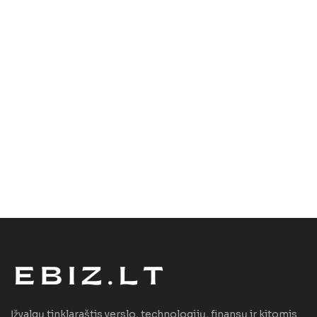
Įžvalgų tinklaraštis verslo, technologijų, finansų ir kitomis