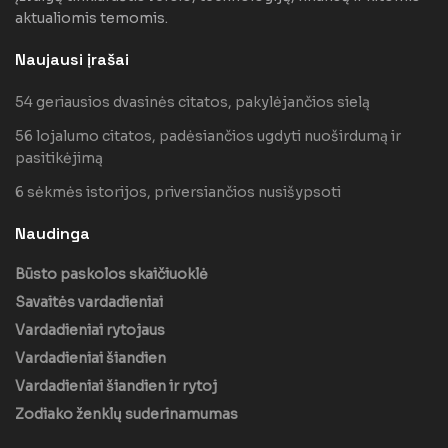
aktualiomis temomis.
Naujausi įrašai
54 geriausios dvasinės citatos, pakylėjančios sielą
56 lojalumo citatos, padėsiančios ugdyti nuoširdumą ir
pasitikėjimą
6 sėkmės istorijos, priversiančios nusišypsoti
Naudinga
Būsto paskolos skaičiuoklė
Savaitės vardadieniai
Vardadieniai rytojaus
Vardadieniai šiandien
Vardadieniai šiandien ir rytoj
Zodiako ženklų suderinamumas