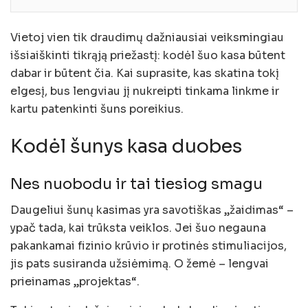
Vietoj vien tik draudimų dažniausiai veiksmingiau
išsiaiškinti tikrąją priežastį: kodėl šuo kasa būtent
dabar ir būtent čia. Kai suprasite, kas skatina tokį
elgesį, bus lengviau jį nukreipti tinkama linkme ir
kartu patenkinti šuns poreikius.
Kodėl šunys kasa duobes
Nes nuobodu ir tai tiesiog smagu
Daugeliui šunų kasimas yra savotiškas „žaidimas“ –
ypač tada, kai trūksta veiklos. Jei šuo negauna
pakankamai fizinio krūvio ir protinės stimuliacijos,
jis pats susiranda užsiėmimą. O žemė – lengvai
prieinamas „projektas“.