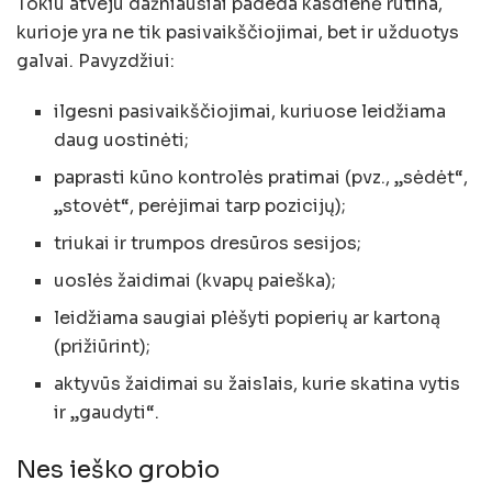
Tokiu atveju dažniausiai padeda kasdienė rutina,
kurioje yra ne tik pasivaikščiojimai, bet ir užduotys
galvai. Pavyzdžiui:
ilgesni pasivaikščiojimai, kuriuose leidžiama
daug uostinėti;
paprasti kūno kontrolės pratimai (pvz., „sėdėt“,
„stovėt“, perėjimai tarp pozicijų);
triukai ir trumpos dresūros sesijos;
uoslės žaidimai (kvapų paieška);
leidžiama saugiai plėšyti popierių ar kartoną
(prižiūrint);
aktyvūs žaidimai su žaislais, kurie skatina vytis
ir „gaudyti“.
Nes ieško grobio