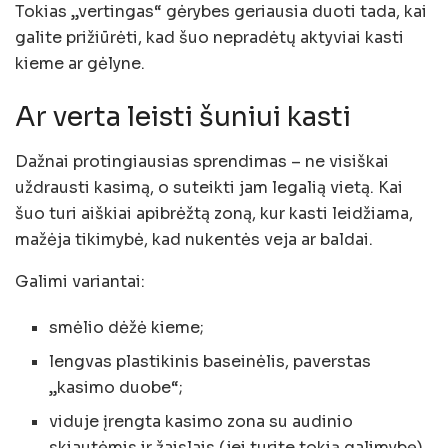
Tokias „vertingas“ gėrybes geriausia duoti tada, kai
galite prižiūrėti, kad šuo nepradėtų aktyviai kasti
kieme ar gėlyne.
Ar verta leisti šuniui kasti
Dažnai protingiausias sprendimas – ne visiškai
uždrausti kasimą, o suteikti jam legalią vietą. Kai
šuo turi aiškiai apibrėžtą zoną, kur kasti leidžiama,
mažėja tikimybė, kad nukentės veja ar baldai.
Galimi variantai:
smėlio dėžė kieme;
lengvas plastikinis baseinėlis, paverstas
„kasimo duobe“;
viduje įrengta kasimo zona su audinio
skiautėmis ir žaislais (jei turite tokią galimybę).