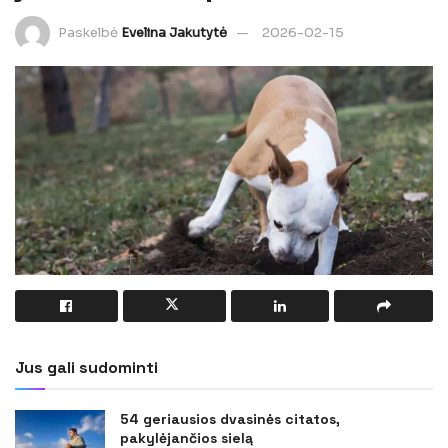
Paskelbė
Evelina Jakutytė
2026-02-15
Jus gali sudominti
54 geriausios dvasinės citatos,
pakylėjančios sielą