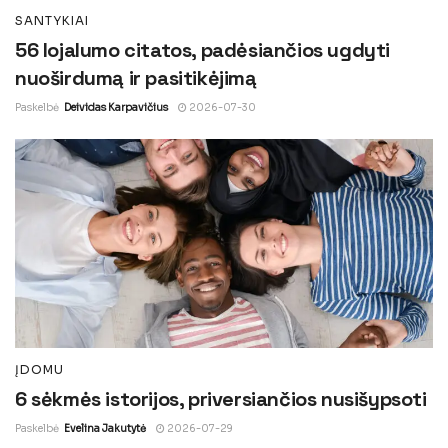
SANTYKIAI
56 lojalumo citatos, padėsiančios ugdyti
nuoširdumą ir pasitikėjimą
Paskelbė
Deividas Karpavičius
2026-07-30
ĮDOMU
6 sėkmės istorijos, priversiančios nusišypsoti
Paskelbė
Evelina Jakutytė
2026-07-29