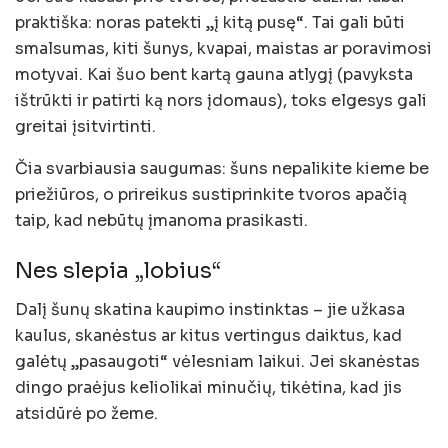
praktiška: noras patekti „į kitą pusę“. Tai gali būti
smalsumas, kiti šunys, kvapai, maistas ar poravimosi
motyvai. Kai šuo bent kartą gauna atlygį (pavyksta
ištrūkti ir patirti ką nors įdomaus), toks elgesys gali
greitai įsitvirtinti.
Čia svarbiausia saugumas: šuns nepalikite kieme be
priežiūros, o prireikus sustiprinkite tvoros apačią
taip, kad nebūtų įmanoma prasikasti.
Nes slepia „lobius“
Dalį šunų skatina kaupimo instinktas – jie užkasa
kaulus, skanėstus ar kitus vertingus daiktus, kad
galėtų „pasaugoti“ vėlesniam laikui. Jei skanėstas
dingo praėjus keliolikai minučių, tikėtina, kad jis
atsidūrė po žeme.