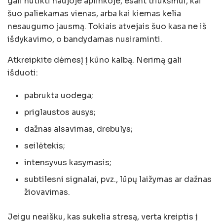
gali nutikti naujoje aplinkoje, esant triukšmui, kai
šuo paliekamas vienas, arba kai kiemas kelia
nesaugumo jausmą. Tokiais atvejais šuo kasa ne iš
išdykavimo, o bandydamas nusiraminti.
Atkreipkite dėmesį į kūno kalbą. Nerimą gali
išduoti:
pabrukta uodega;
priglaustos ausys;
dažnas alsavimas, drebulys;
seilėtekis;
intensyvus kasymasis;
subtilesni signalai, pvz., lūpų laižymas ar dažnas
žiovavimas.
Jeigu neaišku, kas sukelia stresą, verta kreiptis į