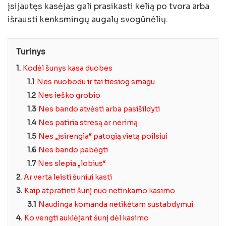
įsijautęs kasėjas gali prasikasti kelią po tvora arba
išrausti kenksmingų augalų svogūnėlių.
Turinys
1.
Kodėl šunys kasa duobes
1.1
Nes nuobodu ir tai tiesiog smagu
1.2
Nes ieško grobio
1.3
Nes bando atvėsti arba pasišildyti
1.4
Nes patiria stresą ar nerimą
1.5
Nes „įsirengia“ patogią vietą poilsiui
1.6
Nes bando pabėgti
1.7
Nes slepia „lobius“
2.
Ar verta leisti šuniui kasti
3.
Kaip atpratinti šunį nuo netinkamo kasimo
3.1
Naudinga komanda netikėtam sustabdymui
4.
Ko vengti auklėjant šunį dėl kasimo