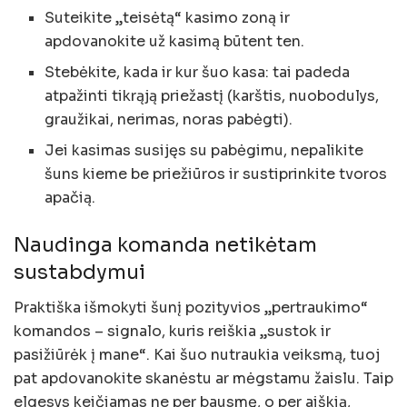
Suteikite „teisėtą“ kasimo zoną ir
apdovanokite už kasimą būtent ten.
Stebėkite, kada ir kur šuo kasa: tai padeda
atpažinti tikrąją priežastį (karštis, nuobodulys,
graužikai, nerimas, noras pabėgti).
Jei kasimas susijęs su pabėgimu, nepalikite
šuns kieme be priežiūros ir sustiprinkite tvoros
apačią.
Naudinga komanda netikėtam
sustabdymui
Praktiška išmokyti šunį pozityvios „pertraukimo“
komandos – signalo, kuris reiškia „sustok ir
pasižiūrėk į mane“. Kai šuo nutraukia veiksmą, tuoj
pat apdovanokite skanėstu ar mėgstamu žaislu. Taip
elgesys keičiamas ne per bausmę, o per aiškią,