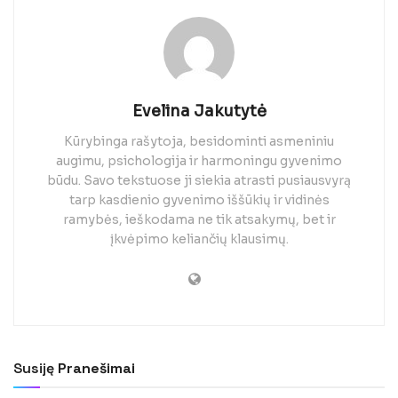
Evelina Jakutytė
Kūrybinga rašytoja, besidominti asmeniniu
augimu, psichologija ir harmoningu gyvenimo
būdu. Savo tekstuose ji siekia atrasti pusiausvyrą
tarp kasdienio gyvenimo iššūkių ir vidinės
ramybės, ieškodama ne tik atsakymų, bet ir
įkvėpimo keliančių klausimų.
Susiję
Pranešimai