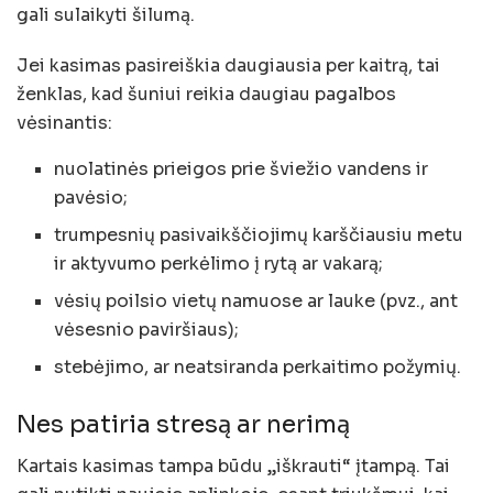
gali sulaikyti šilumą.
Jei kasimas pasireiškia daugiausia per kaitrą, tai
ženklas, kad šuniui reikia daugiau pagalbos
vėsinantis:
nuolatinės prieigos prie šviežio vandens ir
pavėsio;
trumpesnių pasivaikščiojimų karščiausiu metu
ir aktyvumo perkėlimo į rytą ar vakarą;
vėsių poilsio vietų namuose ar lauke (pvz., ant
vėsesnio paviršiaus);
stebėjimo, ar neatsiranda perkaitimo požymių.
Nes patiria stresą ar nerimą
Kartais kasimas tampa būdu „iškrauti“ įtampą. Tai