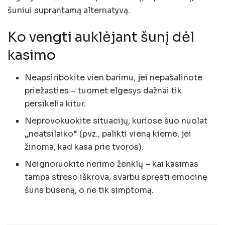
šuniui suprantamą alternatyvą.
Ko vengti auklėjant šunį dėl
kasimo
Neapsiribokite vien barimu, jei nepašalinote
priežasties – tuomet elgesys dažnai tik
persikelia kitur.
Neprovokuokite situacijų, kuriose šuo nuolat
„neatsilaiko“ (pvz., palikti vieną kieme, jei
žinoma, kad kasa prie tvoros).
Neignoruokite nerimo ženklų – kai kasimas
tampa streso iškrova, svarbu spręsti emocinę
šuns būseną, o ne tik simptomą.