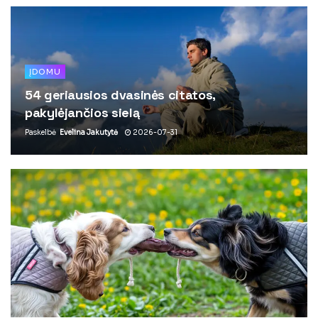
ĮDOMU
54 geriausios dvasinės citatos,
pakylėjančios sielą
Paskelbė
Evelina Jakutytė
2026-07-31