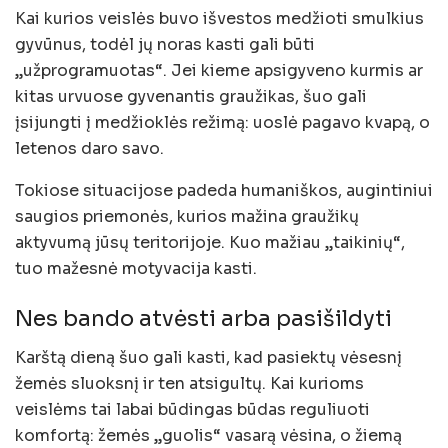
Kai kurios veislės buvo išvestos medžioti smulkius
gyvūnus, todėl jų noras kasti gali būti
„užprogramuotas“. Jei kieme apsigyveno kurmis ar
kitas urvuose gyvenantis graužikas, šuo gali
įsijungti į medžioklės režimą: uoslė pagavo kvapą, o
letenos daro savo.
Tokiose situacijose padeda humaniškos, augintiniui
saugios priemonės, kurios mažina graužikų
aktyvumą jūsų teritorijoje. Kuo mažiau „taikinių“,
tuo mažesnė motyvacija kasti.
Nes bando atvėsti arba pasišildyti
Karštą dieną šuo gali kasti, kad pasiektų vėsesnį
žemės sluoksnį ir ten atsigultų. Kai kurioms
veislėms tai labai būdingas būdas reguliuoti
komfortą: žemės „guolis“ vasarą vėsina, o žiemą