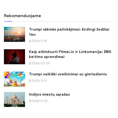
Rekomenduojame
Trumpi sėkmės palinkėjimai: širdingi žodžiai
tau
2024-11-19
Kaip atblokuoti Filmai.in ir Linkomanija: DNS
keitimo sprendimai
2026-02-03
Trumpi vaikiški sveikinimai su gimtadieniu
2024-11-21
Indijos miestų sąrašas
2024-11-23