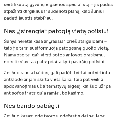
sertifikuotą gyvūnų elgsenos specialistą – jis padės
atpažinti dirgiklius ir sudėlioti planą, kaip šuniui
padėti jaustis stabiliau.
Nes „įsirengia“ patogią vietą poilsiui
Šunys neretai kasa ar „rausia“ prieš atsiguldami –
taip jie tarsi susiformuoja patogesnę guolio vietą.
Namuose tai gali virsti sofos ar lovos draskymu,
nors tikslas tas pats: prisitaikyti paviršių poilsiui.
Jei šuo rausia baldus, gali padėti tvirtai pritvirtinta
antklodė ar jam skirta vieta šalia. Taip pat veikia
apdovanojimas už alternatyvų elgesį: kai šuo užlipa
ant sofos ir atsigula ramiai, be kasimo.
Nes bando pabėgti
Jei šuo kasasi prie tvoros, priežastis dažnai labai