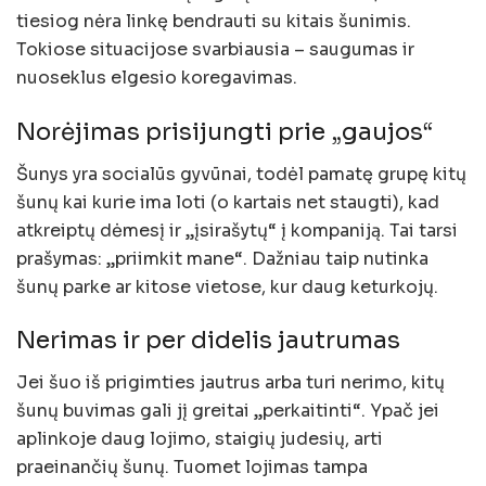
tiesiog nėra linkę bendrauti su kitais šunimis.
Tokiose situacijose svarbiausia – saugumas ir
nuoseklus elgesio koregavimas.
Norėjimas prisijungti prie „gaujos“
Šunys yra socialūs gyvūnai, todėl pamatę grupę kitų
šunų kai kurie ima loti (o kartais net staugti), kad
atkreiptų dėmesį ir „įsirašytų“ į kompaniją. Tai tarsi
prašymas: „priimkit mane“. Dažniau taip nutinka
šunų parke ar kitose vietose, kur daug keturkojų.
Nerimas ir per didelis jautrumas
Jei šuo iš prigimties jautrus arba turi nerimo, kitų
šunų buvimas gali jį greitai „perkaitinti“. Ypač jei
aplinkoje daug lojimo, staigių judesių, arti
praeinančių šunų. Tuomet lojimas tampa