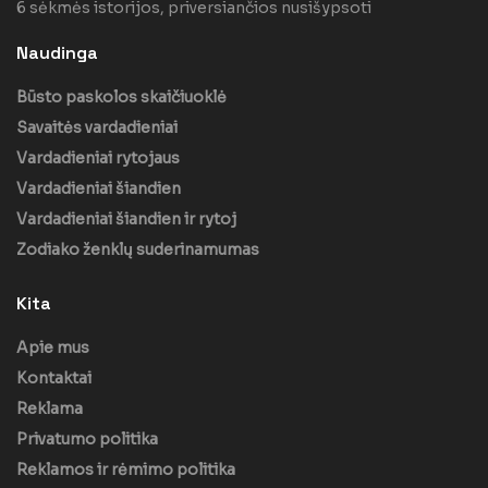
6 sėkmės istorijos, priversiančios nusišypsoti
Naudinga
Būsto paskolos skaičiuoklė
Savaitės vardadieniai
Vardadieniai rytojaus
Vardadieniai šiandien
Vardadieniai šiandien ir rytoj
Zodiako ženklų suderinamumas
Kita
Apie mus
Kontaktai
Reklama
Privatumo politika
Reklamos ir rėmimo politika