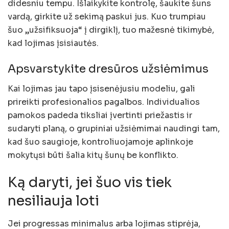
didesniu tempu. Išlaikykite kontrolę, šaukite šuns
vardą, girkite už sekimą paskui jus. Kuo trumpiau
šuo „užsifiksuoja“ į dirgiklį, tuo mažesnė tikimybė,
kad lojimas įsisiautės.
Apsvarstykite dresūros užsiėmimus
Kai lojimas jau tapo įsisenėjusiu modeliu, gali
prireikti profesionalios pagalbos. Individualios
pamokos padeda tiksliai įvertinti priežastis ir
sudaryti planą, o grupiniai užsiėmimai naudingi tam,
kad šuo saugioje, kontroliuojamoje aplinkoje
mokytųsi būti šalia kitų šunų be konflikto.
Ką daryti, jei šuo vis tiek
nesiliauja loti
Jei progressas minimalus arba lojimas stiprėja,