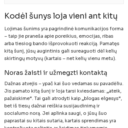
Kodėl šunys loja vieni ant kitų
Lojimas šunims yra pagrindinė komunikacijos forma
– taip jie praneša apie poreikius, emocijas, ribas
arba tiesiog bando išprovokuoti reakciją. Pamatęs
kitą šunį, jūsų augintinis gali sureaguoti dėl kelių
skirtingų motyvų (kartais – net kelių vienu metu).
Noras žaisti ir užmegzti kontaktą
Dažnas atvejis – ypač kai šuo vedamas su pavadėliu.
Jis pamato kitą šunį ir loja tarsi kviesdamas: „ateik,
pažaiskime“. Tai gali atrodyti kaip „blogas elgesys“,
bet iš tiesų dažnai reiškia susijaudinimą ir
socialumo norą. Jei aplinka saugi, o jūsų šuo
paprastai su kitais sutaria, kartais sprendimas yra