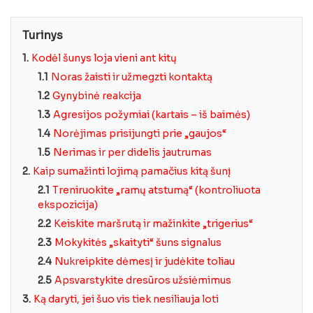
Turinys
1.
Kodėl šunys loja vieni ant kitų
1.1
Noras žaisti ir užmegzti kontaktą
1.2
Gynybinė reakcija
1.3
Agresijos požymiai (kartais – iš baimės)
1.4
Norėjimas prisijungti prie „gaujos“
1.5
Nerimas ir per didelis jautrumas
2.
Kaip sumažinti lojimą pamačius kitą šunį
2.1
Treniruokite „ramų atstumą“ (kontroliuota
ekspozicija)
2.2
Keiskite maršrutą ir mažinkite „trigerius“
2.3
Mokykitės „skaityti“ šuns signalus
2.4
Nukreipkite dėmesį ir judėkite toliau
2.5
Apsvarstykite dresūros užsiėmimus
3.
Ką daryti, jei šuo vis tiek nesiliauja loti