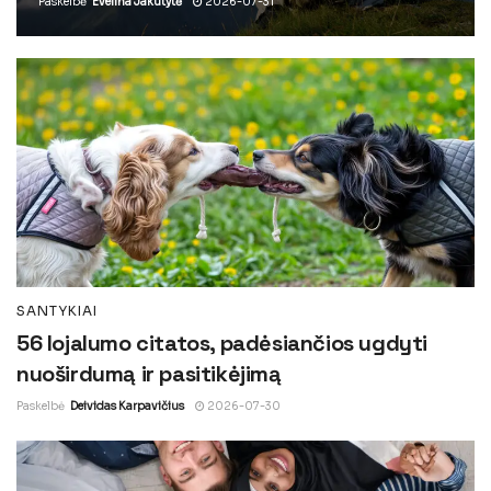
Paskelbė
Evelina Jakutytė
2026-07-31
SANTYKIAI
56 lojalumo citatos, padėsiančios ugdyti
nuoširdumą ir pasitikėjimą
Paskelbė
Deividas Karpavičius
2026-07-30