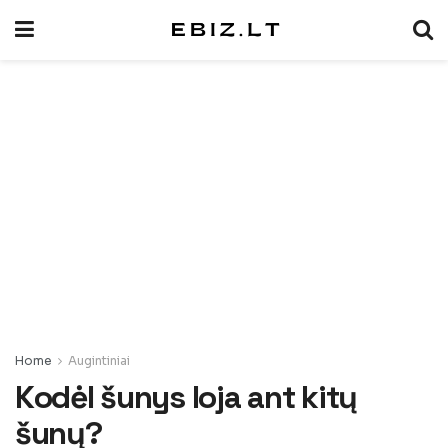
Home
Augintiniai
Kodėl šunys loja ant kitų
šunų?