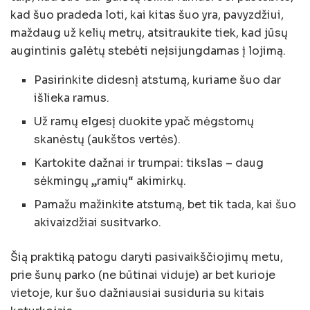
kad šuo pradeda loti, kai kitas šuo yra, pavyzdžiui,
maždaug už kelių metrų, atsitraukite tiek, kad jūsų
augintinis galėtų stebėti neįsijungdamas į lojimą.
Pasirinkite didesnį atstumą, kuriame šuo dar
išlieka ramus.
Už ramų elgesį duokite ypač mėgstomų
skanėstų (aukštos vertės).
Kartokite dažnai ir trumpai: tikslas – daug
sėkmingų „ramių“ akimirkų.
Pamažu mažinkite atstumą, bet tik tada, kai šuo
akivaizdžiai susitvarko.
Šią praktiką patogu daryti pasivaikščiojimų metu,
prie šunų parko (ne būtinai viduje) ar bet kurioje
vietoje, kur šuo dažniausiai susiduria su kitais