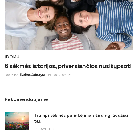
ĮDOMU
6 sėkmės istorijos, priversiančios nusišypsoti
Paskelbė
Evelina Jakutytė
2026-07-29
Rekomenduojame
Trumpi sėkmės palinkėjimai: širdingi žodžiai
tau
2024-11-19