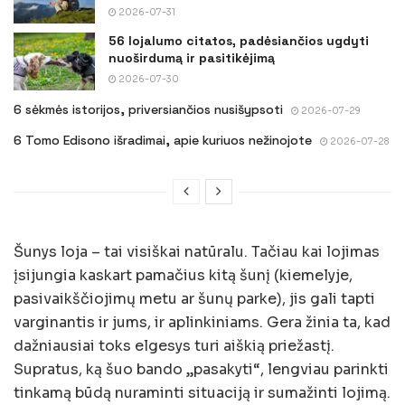
2026-07-31
56 lojalumo citatos, padėsiančios ugdyti
nuoširdumą ir pasitikėjimą
2026-07-30
6 sėkmės istorijos, priversiančios nusišypsoti
2026-07-29
6 Tomo Edisono išradimai, apie kuriuos nežinojote
2026-07-28
Šunys loja – tai visiškai natūralu. Tačiau kai lojimas
įsijungia kaskart pamačius kitą šunį (kiemelyje,
pasivaikščiojimų metu ar šunų parke), jis gali tapti
varginantis ir jums, ir aplinkiniams. Gera žinia ta, kad
dažniausiai toks elgesys turi aiškią priežastį.
Supratus, ką šuo bando „pasakyti“, lengviau parinkti
tinkamą būdą nuraminti situaciją ir sumažinti lojimą.