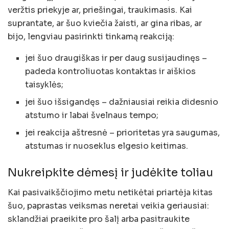
veržtis priekyje ar, priešingai, traukimasis. Kai
suprantate, ar šuo kviečia žaisti, ar gina ribas, ar
bijo, lengviau pasirinkti tinkamą reakciją:
jei šuo draugiškas ir per daug susijaudinęs –
padeda kontroliuotas kontaktas ir aiškios
taisyklės;
jei šuo išsigandęs – dažniausiai reikia didesnio
atstumo ir labai švelnaus tempo;
jei reakcija aštresnė – prioritetas yra saugumas,
atstumas ir nuoseklus elgesio keitimas.
Nukreipkite dėmesį ir judėkite toliau
Kai pasivaikščiojimo metu netikėtai priartėja kitas
šuo, paprastas veiksmas neretai veikia geriausiai:
sklandžiai praeikite pro šalį arba pasitraukite