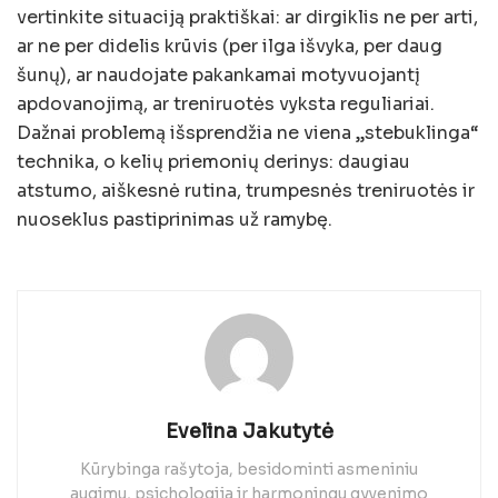
vertinkite situaciją praktiškai: ar dirgiklis ne per arti,
ar ne per didelis krūvis (per ilga išvyka, per daug
šunų), ar naudojate pakankamai motyvuojantį
apdovanojimą, ar treniruotės vyksta reguliariai.
Dažnai problemą išsprendžia ne viena „stebuklinga“
technika, o kelių priemonių derinys: daugiau
atstumo, aiškesnė rutina, trumpesnės treniruotės ir
nuoseklus pastiprinimas už ramybę.
Evelina Jakutytė
Kūrybinga rašytoja, besidominti asmeniniu
augimu, psichologija ir harmoningu gyvenimo