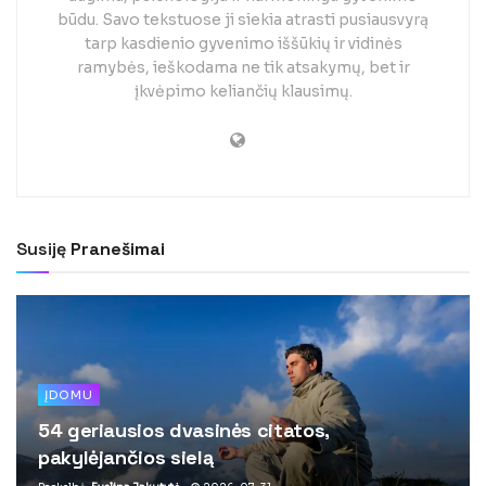
būdu. Savo tekstuose ji siekia atrasti pusiausvyrą
tarp kasdienio gyvenimo iššūkių ir vidinės
ramybės, ieškodama ne tik atsakymų, bet ir
įkvėpimo keliančių klausimų.
Susiję
Pranešimai
ĮDOMU
54 geriausios dvasinės citatos,
pakylėjančios sielą