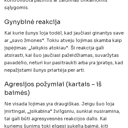
kontroliuota pažintis ar žaidimas tinkamomis
sąlygomis.
Gynybinė reakcija
Kai kurie šunys loja todėl, kad jaučiasi ginantys save
ar „savo žmones“. Tokiu atveju lojimas skamba kaip
įspėjimas: „laikykis atokiau“. Ši reakcija gali
atsirasti, kai šuo jaučiasi pažeidžiamas, suvaržytas
pavadėlio, neturi kur pasitraukti arba yra įpratęs, kad
nepažįstami šunys priartėja per arti.
Agresijos požymiai (kartais – iš
baimės)
Ne visada lojimas yra draugiškas. Jeigu šuo loja
įnirtingai, „įsikabina“ žvilgsniu, sunkiai nusiramina,
tai gali būti agresyvesnės reakcijos dalis. Kai
kuriems šunims tokį elgesį sukelia baimė, kiti