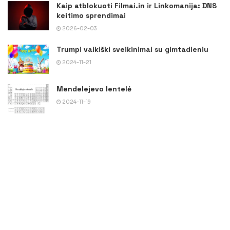
Kaip atblokuoti Filmai.in ir Linkomanija: DNS
keitimo sprendimai
2026-02-03
Trumpi vaikiški sveikinimai su gimtadieniu
2024-11-21
Mendelejevo lentelė
2024-11-19