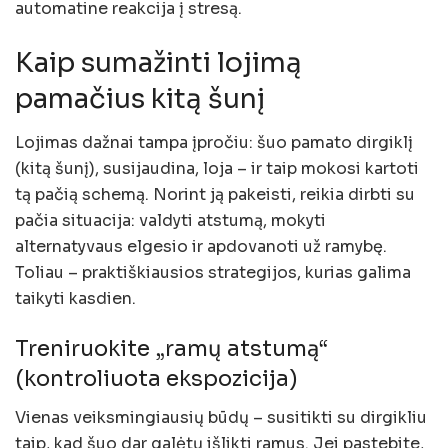
automatine reakcija į stresą.
Kaip sumažinti lojimą
pamačius kitą šunį
Lojimas dažnai tampa įpročiu: šuo pamato dirgiklį
(kitą šunį), susijaudina, loja – ir taip mokosi kartoti
tą pačią schemą. Norint ją pakeisti, reikia dirbti su
pačia situacija: valdyti atstumą, mokyti
alternatyvaus elgesio ir apdovanoti už ramybę.
Toliau – praktiškiausios strategijos, kurias galima
taikyti kasdien.
Treniruokite „ramų atstumą“
(kontroliuota ekspozicija)
Vienas veiksmingiausių būdų – susitikti su dirgikliu
taip, kad šuo dar galėtų išlikti ramus. Jei pastebite,