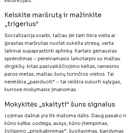
keturkojais.
Keiskite maršrutą ir mažinkite
„trigerius“
Socializacija svarbi, tačiau jei tam tikra vieta ar
įprastas maršrutas nuolat sukelia stresą, verta
laikinai supaprastinti aplinką. Kartais geriausias
sprendimas – pereinamasis laikotarpis su mažiau
dirgiklių: kitas pasivaikščiojimo kelias, ramesnis
paros metas, mažiau šunų turinčios vietos. Tai
nereiškia „pasiduoti“ – tai reiškia sukurti sąlygas,
kuriose mokymasis įmanomas.
Mokykitės „skaityti“ šuns signalus
Lojimas dažnai yra tik matoma dalis. Daug pasako ir
kūno kalba: uodega, ausys, kūno įtempimas,
žvilgsnio „prisikabinimas“, šuoliavimas, bandymas