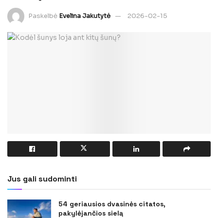
Paskelbė
Evelina Jakutytė
2026-02-15
Jus gali sudominti
54 geriausios dvasinės citatos,
pakylėjančios sielą