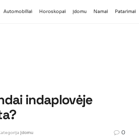
Automobiliai
Horoskopai
Įdomu
Namai
Patarimai
indai indaplovėje
ta?
0
ategorija
Įdomu