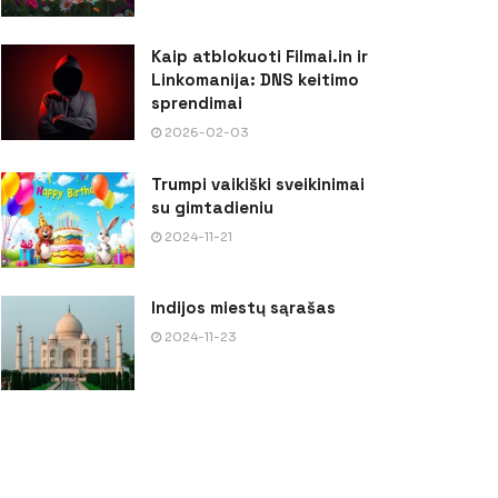
Kaip atblokuoti Filmai.in ir
Linkomanija: DNS keitimo
sprendimai
2026-02-03
Trumpi vaikiški sveikinimai
su gimtadieniu
2024-11-21
Indijos miestų sąrašas
2024-11-23