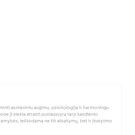
minti asmeniniu augimu, psichologija ir harmoningu
se ji siekia atrasti pusiausvyrą tarp kasdienio
 ramybės, ieškodama ne tik atsakymų, bet ir įkvėpimo