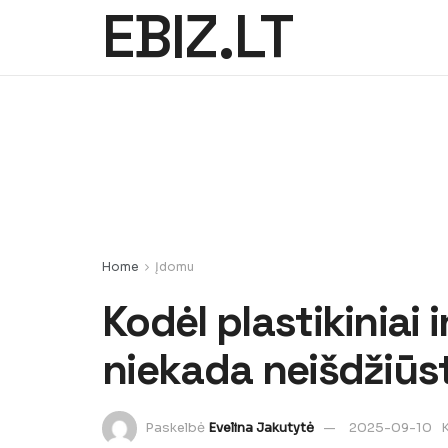
EBIZ.LT
Home
Įdomu
Kodėl plastikiniai 
niekada neišdžiūs
Paskelbė
Evelina Jakutytė
2025-09-10
K