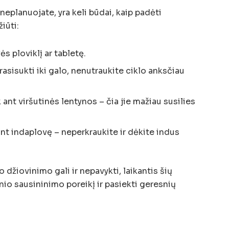
neplanuojate, yra keli būdai, kaip padėti
iūti:
s ploviklį ar tabletę.
rasisukti iki galo, nenutraukite ciklo anksčiau
k ant viršutinės lentynos – čia jie mažiau susilies
nt indaplovę – neperkraukite ir dėkite indus
 džiovinimo gali ir nepavykti, laikantis šių
io sausininimo poreikį ir pasiekti geresnių