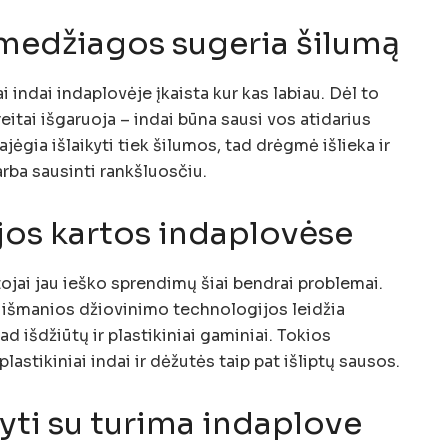
 medžiagos sugeria šilumą
ai indai indaplovėje įkaista kur kas labiau. Dėl to
eitai išgaruoja – indai būna sausi vos atidarius
jėgia išlaikyti tiek šilumos, tad drėgmė išlieka ir
arba sausinti rankšluosčiu.
os kartos indaplovėse
jai jau ieško sprendimų šiai bendrai problemai.
 išmanios džiovinimo technologijos leidžia
ad išdžiūtų ir plastikiniai gaminiai. Tokios
plastikiniai indai ir dėžutės taip pat išliptų sausos.
yti su turima indaplove