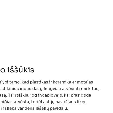
o iššūkis
slypi tame, kad plastikas ir keramika ar metalas
astikinius indus daug lengviau atvėsinti nei kitus,
sę. Tai reiškia, jog indaplovėje, kai prasideda
reičiau atvėsta, todėl ant jų paviršiaus likęs
 išlieka vandens lašelių pavidalu.