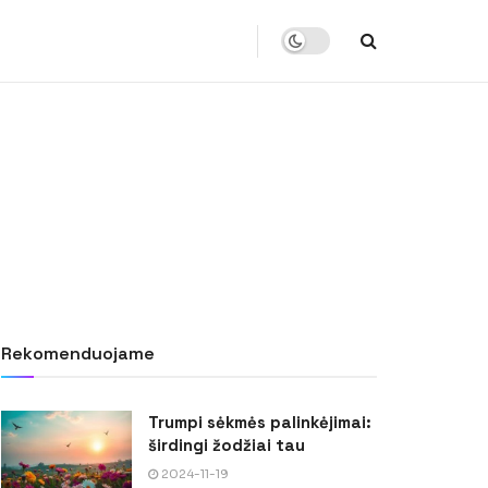
Rekomenduojame
Trumpi sėkmės palinkėjimai:
širdingi žodžiai tau
2024-11-19