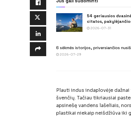
Jus gali sudominti
54 geriausios dvasin
citatos, pakylėjančios
2026-07-31
6 sėkmės istorijos, priversiančios nusi
2026-07-29
Plauti indus indaplovėje dažnai
švenčių. Tačiau tikriausiai paste
apsinešę vandens lašeliais, nors 
plastikai niekaip neišdžiūva iki