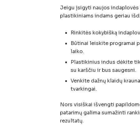
Jeigu įsigyti naujos indaplovės 
plastikiniams indams geriau išdž
Rinkitės kokybišką indaplovė
Būtinai leiskite programai p
laiko.
Plastikinius indus dėkite ti
su karščiu ir bus saugesni.
Venkite dažnų klaidų krauna
tvarkingai.
Nors visiškai išvengti papildomo
patarimų galima sumažinti rankin
rezultatų.