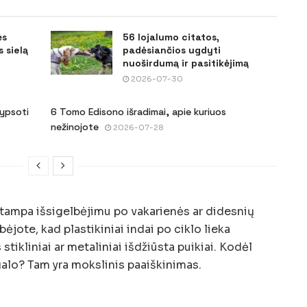
ės
56 lojalumo citatos,
 sielą
padėsiančios ugdyti
nuoširdumą ir pasitikėjimą
2026-07-30
šypsoti
6 Tomo Edisono išradimai, apie kuriuos
nežinojote
2026-07-28
 tampa išsigelbėjimu po vakarienės ar didesnių
bėjote, kad plastikiniai indai po ciklo lieka
stikliniai ar metaliniai išdžiūsta puikiai. Kodėl
 galo? Tam yra mokslinis paaiškinimas.