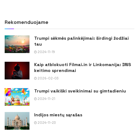
Rekomenduojame
Trumpi sėkmės palinkėjimai: širdingi žodžiai
tau
2024-11-19
Kaip atblokuoti Filmai.in ir Linkomanija: DNS
keitimo sprendimai
2026-02-03
Trumpi vaikiški sveikinimai su gimtadieniu
2024-11-21
Indijos miestų sąrašas
2024-11-23