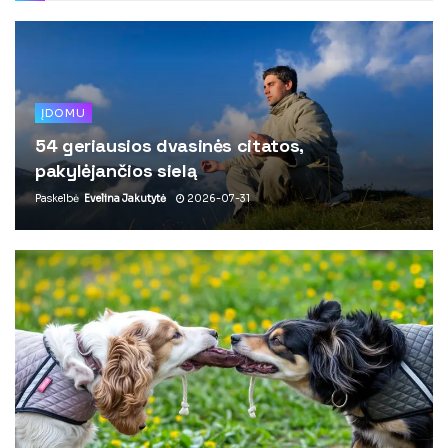
ĮDOMU
54 geriausios dvasinės citatos,
pakylėjančios sielą
Paskelbė
Evelina Jakutytė
2026-07-31