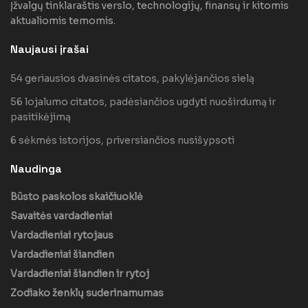
Įžvalgų tinklaraštis verslo, technologijų, finansų ir kitomis
aktualiomis temomis.
Naujausi įrašai
54 geriausios dvasinės citatos, pakylėjančios sielą
56 lojalumo citatos, padėsiančios ugdyti nuoširdumą ir
pasitikėjimą
6 sėkmės istorijos, priversiančios nusišypsoti
Naudinga
Būsto paskolos skaičiuoklė
Savaitės vardadieniai
Vardadieniai rytojaus
Vardadieniai šiandien
Vardadieniai šiandien ir rytoj
Zodiako ženklų suderinamumas