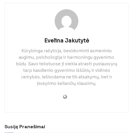
Evelina Jakutytė
Kūrybinga rašytoja, besidominti asmeniniu
augimu, psichologija ir harmoningu gyvenimo
būdu. Savo tekstuose ji siekia atrasti pusiausvyrą
tarp kasdienio gyvenimo iššūkių ir vidinės
ramybės, ieškodama ne tik atsakymų, bet ir
įkvėpimo keliančių klausimų.
Susiję
Pranešimai