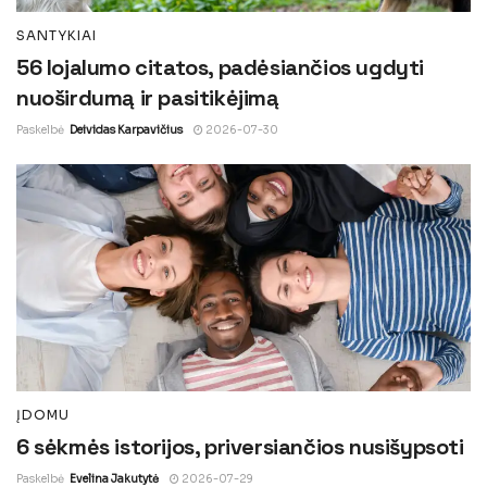
SANTYKIAI
56 lojalumo citatos, padėsiančios ugdyti
nuoširdumą ir pasitikėjimą
Paskelbė
Deividas Karpavičius
2026-07-30
ĮDOMU
6 sėkmės istorijos, priversiančios nusišypsoti
Paskelbė
Evelina Jakutytė
2026-07-29