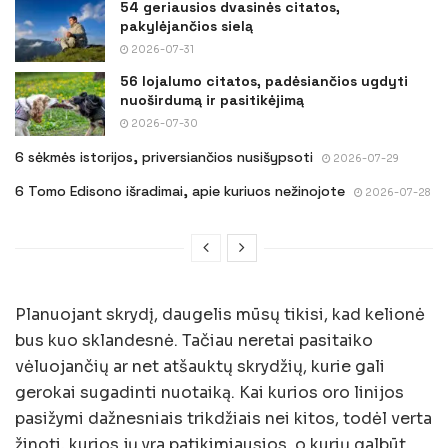
54 geriausios dvasinės citatos,
pakylėjančios sielą
2026-07-31
56 lojalumo citatos, padėsiančios ugdyti
nuoširdumą ir pasitikėjimą
2026-07-30
6 sėkmės istorijos, priversiančios nusišypsoti
2026-07-29
6 Tomo Edisono išradimai, apie kuriuos nežinojote
2026-07-28
Planuojant skrydį, daugelis mūsų tikisi, kad kelionė
bus kuo sklandesnė. Tačiau neretai pasitaiko
vėluojančių ar net atšauktų skrydžių, kurie gali
gerokai sugadinti nuotaiką. Kai kurios oro linijos
pasižymi dažnesniais trikdžiais nei kitos, todėl verta
žinoti, kurios jų yra patikimiausios, o kurių galbūt