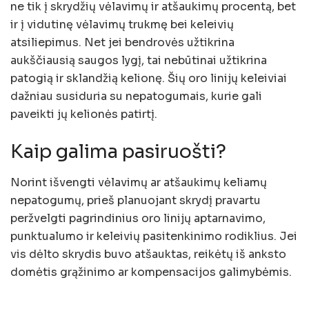
ne tik į skrydžių vėlavimų ir atšaukimų procentą, bet
ir į vidutinę vėlavimų trukmę bei keleivių
atsiliepimus. Net jei bendrovės užtikrina
aukščiausią saugos lygį, tai nebūtinai užtikrina
patogią ir sklandžią kelionę. Šių oro linijų keleiviai
dažniau susiduria su nepatogumais, kurie gali
paveikti jų kelionės patirtį.
Kaip galima pasiruošti?
Norint išvengti vėlavimų ar atšaukimų keliamų
nepatogumų, prieš planuojant skrydį pravartu
peržvelgti pagrindinius oro linijų aptarnavimo,
punktualumo ir keleivių pasitenkinimo rodiklius. Jei
vis dėlto skrydis buvo atšauktas, reikėtų iš anksto
domėtis grąžinimo ar kompensacijos galimybėmis.