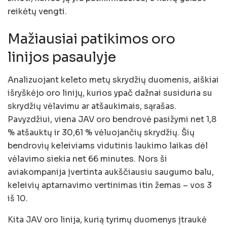
reikėtų vengti.
Mažiausiai patikimos oro
linijos pasaulyje
Analizuojant keleto metų skrydžių duomenis, aiškiai
išryškėjo oro linijų, kurios ypač dažnai susiduria su
skrydžių vėlavimu ar atšaukimais, sąrašas.
Pavyzdžiui, viena JAV oro bendrovė pasižymi net 1,8
% atšauktų ir 30,61 % vėluojančių skrydžių. Šių
bendrovių keleiviams vidutinis laukimo laikas dėl
vėlavimo siekia net 66 minutes. Nors ši
aviakompanija įvertinta aukščiausiu saugumo balu,
keleivių aptarnavimo vertinimas itin žemas – vos 3
iš 10.
Kita JAV oro linija, kurią tyrimų duomenys įtraukė