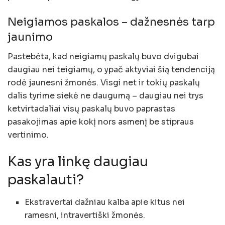
Neigiamos paskalos – dažnesnės tarp
jaunimo
Pastebėta, kad neigiamų paskalų buvo dvigubai
daugiau nei teigiamų, o ypač aktyviai šią tendenciją
rodė jaunesni žmonės. Visgi net ir tokių paskalų
dalis tyrime siekė ne daugumą – daugiau nei trys
ketvirtadaliai visų paskalų buvo paprastas
pasakojimas apie kokį nors asmenį be stipraus
vertinimo.
Kas yra linkę daugiau
paskalauti?
Ekstravertai dažniau kalba apie kitus nei
ramesni, intravertiški žmonės.