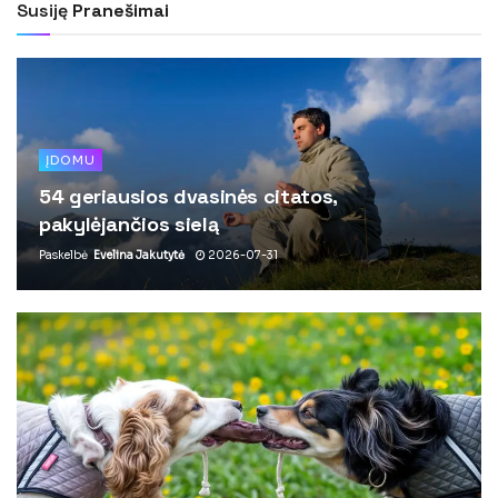
Susiję
Pranešimai
ĮDOMU
54 geriausios dvasinės citatos,
pakylėjančios sielą
Paskelbė
Evelina Jakutytė
2026-07-31