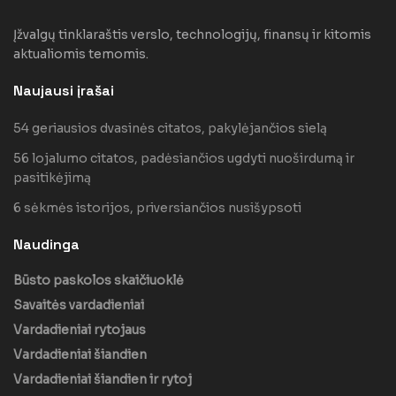
Įžvalgų tinklaraštis verslo, technologijų, finansų ir kitomis
aktualiomis temomis.
Naujausi įrašai
54 geriausios dvasinės citatos, pakylėjančios sielą
56 lojalumo citatos, padėsiančios ugdyti nuoširdumą ir
pasitikėjimą
6 sėkmės istorijos, priversiančios nusišypsoti
Naudinga
Būsto paskolos skaičiuoklė
Savaitės vardadieniai
Vardadieniai rytojaus
Vardadieniai šiandien
Vardadieniai šiandien ir rytoj