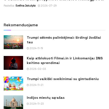
Paskelbė
Evelina Jakutytė
2026-07-29
Rekomenduojame
Trumpi sėkmės palinkėjimai: širdingi žodžiai
tau
2024-11-19
Kaip atblokuoti Filmai.in ir Linkomanija: DNS
keitimo sprendimai
2026-02-03
Trumpi vaikiški sveikinimai su gimtadieniu
2024-11-21
Indijos miestų sąrašas
2024-11-23