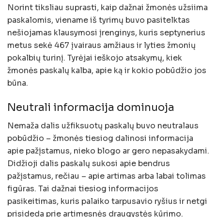
Norint tiksliau suprasti, kaip dažnai žmonės užsiima
paskalomis, viename iš tyrimų buvo pasitelktas
nešiojamas klausymosi įrenginys, kuris septynerius
metus sekė 467 įvairaus amžiaus ir lyties žmonių
pokalbių turinį. Tyrėjai ieškojo atsakymų, kiek
žmonės paskalų kalba, apie ką ir kokio pobūdžio jos
būna.
Neutrali informacija dominuoja
Nemaža dalis užfiksuotų paskalų buvo neutralaus
pobūdžio – žmonės tiesiog dalinosi informacija
apie pažįstamus, nieko blogo ar gero nepasakydami.
Didžioji dalis paskalų sukosi apie bendrus
pažįstamus, rečiau – apie artimas arba labai tolimas
figūras. Tai dažnai tiesiog informacijos
pasikeitimas, kuris palaiko tarpusavio ryšius ir netgi
prisideda prie artimesnės draugystės kūrimo.