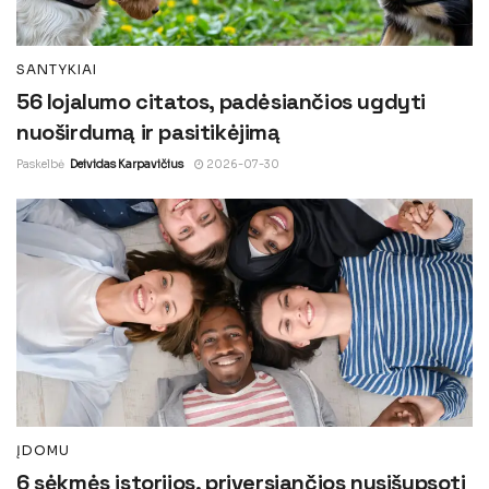
SANTYKIAI
56 lojalumo citatos, padėsiančios ugdyti
nuoširdumą ir pasitikėjimą
Paskelbė
Deividas Karpavičius
2026-07-30
ĮDOMU
6 sėkmės istorijos, priversiančios nusišypsoti