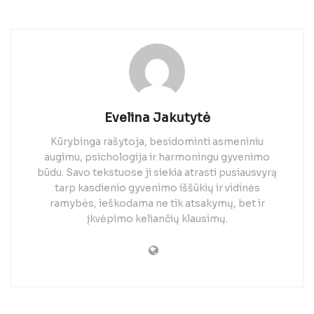
Evelina Jakutytė
Kūrybinga rašytoja, besidominti asmeniniu
augimu, psichologija ir harmoningu gyvenimo
būdu. Savo tekstuose ji siekia atrasti pusiausvyrą
tarp kasdienio gyvenimo iššūkių ir vidinės
ramybės, ieškodama ne tik atsakymų, bet ir
įkvėpimo keliančių klausimų.