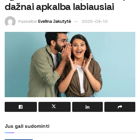
dažnai apkalba labiausiai
Paskelbė
Evelina Jakutytė
2025-09-10
Jus gali sudominti