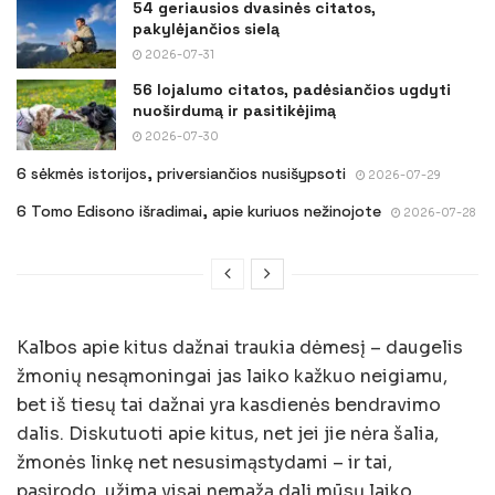
54 geriausios dvasinės citatos,
pakylėjančios sielą
2026-07-31
56 lojalumo citatos, padėsiančios ugdyti
nuoširdumą ir pasitikėjimą
2026-07-30
6 sėkmės istorijos, priversiančios nusišypsoti
2026-07-29
6 Tomo Edisono išradimai, apie kuriuos nežinojote
2026-07-28
Kalbos apie kitus dažnai traukia dėmesį – daugelis
žmonių nesąmoningai jas laiko kažkuo neigiamu,
bet iš tiesų tai dažnai yra kasdienės bendravimo
dalis. Diskutuoti apie kitus, net jei jie nėra šalia,
žmonės linkę net nesusimąstydami – ir tai,
pasirodo, užima visai nemažą dalį mūsų laiko.