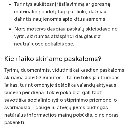
Turintys aukštesnį išsilavinimą ar geresnę
materialinę padėtį taip pat linkę dažniau
dalintis naujienomis apie kitus asmenis.
Nors moterys daugiau paskalų skleisdavo nei
vyrai, skirtumas atsispindi daugiausiai
neutraliuose pokalbiuose.
Kiek laiko skiriame paskaloms?
Tyrimų duomenimis, vidutiniškai kasdien paskaloms
skiriama apie 52 minutės – tai ne toks jau trumpas
laikas, turint omenyje šešiolika valandų aktyvaus
būsena per dieną. Tokie pokalbiai gali tapti
savotiška socialinio ryšio stiprinimo priemone, o
svarbiausia – daugeliu atvejų jiems būdingas
natūralus informacijos mainų pobūdis, o ne noras
pakenkti.