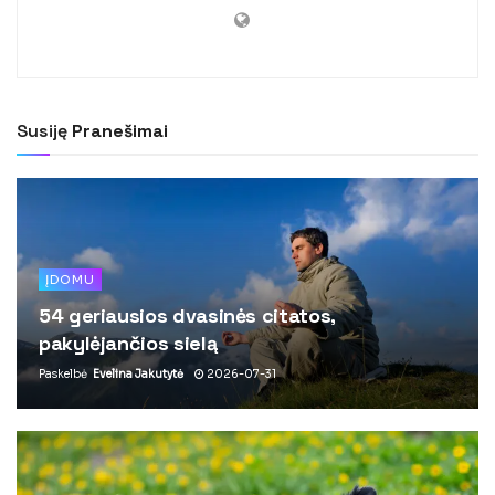
Susiję
Pranešimai
ĮDOMU
54 geriausios dvasinės citatos,
pakylėjančios sielą
Paskelbė
Evelina Jakutytė
2026-07-31