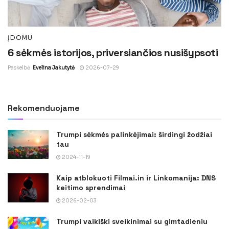
ĮDOMU
6 sėkmės istorijos, priversiančios nusišypsoti
Paskelbė
Evelina Jakutytė
2026-07-29
Rekomenduojame
Trumpi sėkmės palinkėjimai: širdingi žodžiai
tau
2024-11-19
Kaip atblokuoti Filmai.in ir Linkomanija: DNS
keitimo sprendimai
2026-02-03
Trumpi vaikiški sveikinimai su gimtadieniu