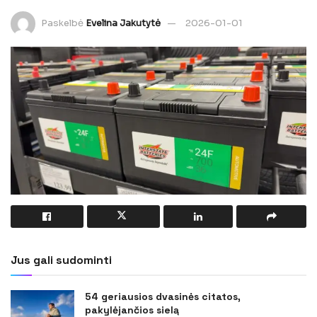
Paskelbė
Evelina Jakutytė
2026-01-01
Jus gali sudominti
54 geriausios dvasinės citatos,
pakylėjančios sielą