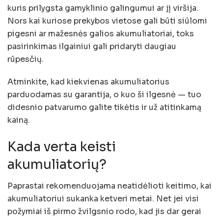
kuris prilygsta gamyklinio galingumui ar jį viršija.
Nors kai kuriose prekybos vietose gali būti siūlomi
pigesni ar mažesnės galios akumuliatoriai, toks
pasirinkimas ilgainiui gali pridaryti daugiau
rūpesčių.
Atminkite, kad kiekvienas akumuliatorius
parduodamas su garantija, o kuo ši ilgesnė — tuo
didesnio patvarumo galite tikėtis ir už atitinkamą
kainą.
Kada verta keisti
akumuliatorių?
Paprastai rekomenduojama neatidėlioti keitimo, kai
akumuliatoriui sukanka ketveri metai. Net jei visi
požymiai iš pirmo žvilgsnio rodo, kad jis dar gerai