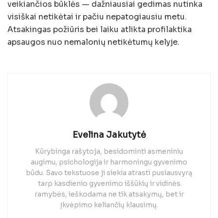
veikiančios būklės — dažniausiai gedimas nutinka
visiškai netikėtai ir pačiu nepatogiausiu metu.
Atsakingas požiūris bei laiku atlikta profilaktika
apsaugos nuo nemalonių netikėtumų kelyje.
Evelina Jakutytė
Kūrybinga rašytoja, besidominti asmeniniu
augimu, psichologija ir harmoningu gyvenimo
būdu. Savo tekstuose ji siekia atrasti pusiausvyrą
tarp kasdienio gyvenimo iššūkių ir vidinės
ramybės, ieškodama ne tik atsakymų, bet ir
įkvėpimo keliančių klausimų.