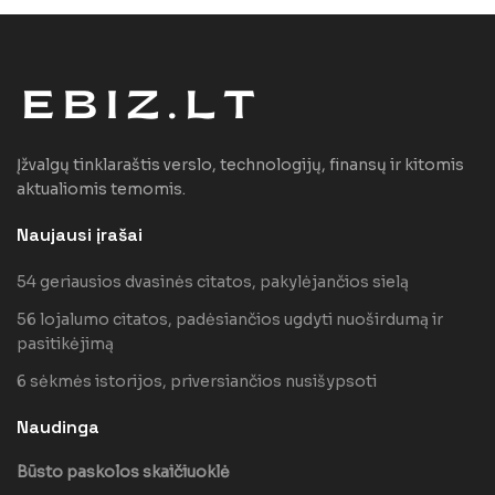
Įžvalgų tinklaraštis verslo, technologijų, finansų ir kitomis
aktualiomis temomis.
Naujausi įrašai
54 geriausios dvasinės citatos, pakylėjančios sielą
56 lojalumo citatos, padėsiančios ugdyti nuoširdumą ir
pasitikėjimą
6 sėkmės istorijos, priversiančios nusišypsoti
Naudinga
Būsto paskolos skaičiuoklė