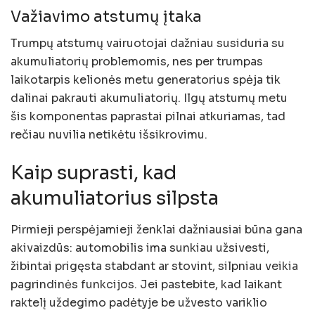
Važiavimo atstumų įtaka
Trumpų atstumų vairuotojai dažniau susiduria su
akumuliatorių problemomis, nes per trumpas
laikotarpis kelionės metu generatorius spėja tik
dalinai pakrauti akumuliatorių. Ilgų atstumų metu
šis komponentas paprastai pilnai atkuriamas, tad
rečiau nuvilia netikėtu išsikrovimu.
Kaip suprasti, kad
akumuliatorius silpsta
Pirmieji perspėjamieji ženklai dažniausiai būna gana
akivaizdūs: automobilis ima sunkiau užsivesti,
žibintai prigęsta stabdant ar stovint, silpniau veikia
pagrindinės funkcijos. Jei pastebite, kad laikant
raktelį uždegimo padėtyje be užvesto variklio