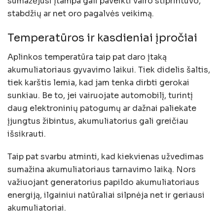
sumažėjusi įtampa gali paveikti vairo stiprintuvo,
stabdžių ar net oro pagalvės veikimą.
Temperatūros ir kasdieniai įpročiai
Aplinkos temperatūra taip pat daro įtaką
akumuliatoriaus gyvavimo laikui. Tiek didelis šaltis,
tiek karštis lemia, kad jam tenka dirbti gerokai
sunkiau. Be to, jei vairuojate automobilį, turintį
daug elektroninių patogumų ar dažnai paliekate
įjungtus žibintus, akumuliatorius gali greičiau
išsikrauti.
Taip pat svarbu atminti, kad kiekvienas užvedimas
sumažina akumuliatoriaus tarnavimo laiką. Nors
važiuojant generatorius papildo akumuliatoriaus
energiją, ilgainiui natūraliai silpnėja net ir geriausi
akumuliatoriai.