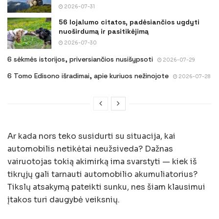
2026-07-31
56 lojalumo citatos, padėsiančios ugdyti
nuoširdumą ir pasitikėjimą
2026-07-30
6 sėkmės istorijos, priversiančios nusišypsoti
2026-07-29
6 Tomo Edisono išradimai, apie kuriuos nežinojote
2026-07-28
Ar kada nors teko susidurti su situacija, kai
automobilis netikėtai neužsiveda? Dažnas
vairuotojas tokią akimirką ima svarstyti — kiek iš
tikrųjų gali tarnauti automobilio akumuliatorius?
Tikslų atsakymą pateikti sunku, nes šiam klausimui
įtakos turi daugybė veiksnių.