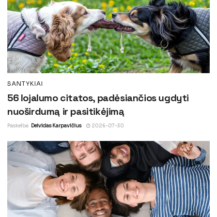
SANTYKIAI
56 lojalumo citatos, padėsiančios ugdyti
nuoširdumą ir pasitikėjimą
Paskelbė
Deividas Karpavičius
2026-07-30