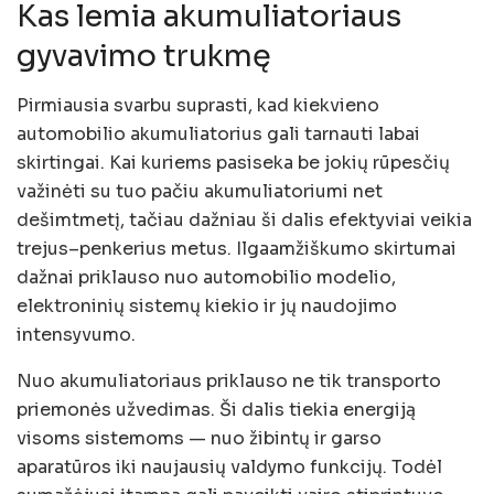
Kas lemia akumuliatoriaus
gyvavimo trukmę
Pirmiausia svarbu suprasti, kad kiekvieno
automobilio akumuliatorius gali tarnauti labai
skirtingai. Kai kuriems pasiseka be jokių rūpesčių
važinėti su tuo pačiu akumuliatoriumi net
dešimtmetį, tačiau dažniau ši dalis efektyviai veikia
trejus–penkerius metus. Ilgaamžiškumo skirtumai
dažnai priklauso nuo automobilio modelio,
elektroninių sistemų kiekio ir jų naudojimo
intensyvumo.
Nuo akumuliatoriaus priklauso ne tik transporto
priemonės užvedimas. Ši dalis tiekia energiją
visoms sistemoms — nuo žibintų ir garso
aparatūros iki naujausių valdymo funkcijų. Todėl