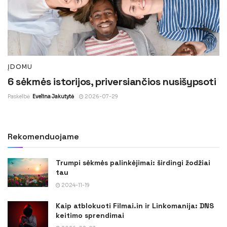
ĮDOMU
6 sėkmės istorijos, priversiančios nusišypsoti
Paskelbė
Evelina Jakutytė
2026-07-29
Rekomenduojame
Trumpi sėkmės palinkėjimai: širdingi žodžiai
tau
2024-11-19
Kaip atblokuoti Filmai.in ir Linkomanija: DNS
keitimo sprendimai