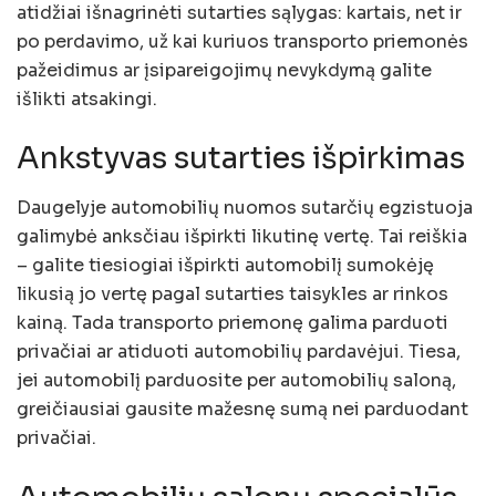
atidžiai išnagrinėti sutarties sąlygas: kartais, net ir
po perdavimo, už kai kuriuos transporto priemonės
pažeidimus ar įsipareigojimų nevykdymą galite
išlikti atsakingi.
Ankstyvas sutarties išpirkimas
Daugelyje automobilių nuomos sutarčių egzistuoja
galimybė anksčiau išpirkti likutinę vertę. Tai reiškia
– galite tiesiogiai išpirkti automobilį sumokėję
likusią jo vertę pagal sutarties taisykles ar rinkos
kainą. Tada transporto priemonę galima parduoti
privačiai ar atiduoti automobilių pardavėjui. Tiesa,
jei automobilį parduosite per automobilių saloną,
greičiausiai gausite mažesnę sumą nei parduodant
privačiai.