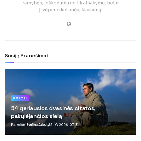
ramybės, ieškodama ne tik atsakymų, bet ir
įkvėpimo keliančių klausimų.
Susiję
Pranešimai
ĮDOMU
54 geriausios dvasinės citatos,
pakylėjančios sielą
Paskelbė
Evelina Jakutytė
2026-07-31