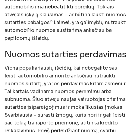
automobilis ima nebeatitikti poreikių. Tokiais
atvejais iškylą klausimas – ar būtina laukti nuomos
sutarties pabaigos? Laimei, yra galimybių nutraukti
automobilio nuomos susitarimą anksčiau be
papildomų išlaidų.
Nuomos sutarties perdavimas
Viena populiariausių išeičių, kai nebegalite sau
leisti automobilio ar norite anksčiau nutraukti
nuomos sutartį, yra jos perdavimas kitam asmeniui.
Tai kartais vadinama nuomos perėmimu arba
subnuoma. Šiuo atveju naujas vairuotojas prisiima
sutarties įsipareigojimus ir moka likusias įmokas.
Svarbiausia – surasti žmogų, kuris nori ir gali leisti
sau tokią transporto priemonę, atitinka kredito
reikalavimus. Prieš perleidžiant nuomą, svarbu