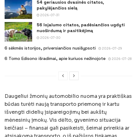
54 geriausios dvasinės citatos,
pakylėjančios sielą
2026-07-31
56 lojalumo citatos, padėsiančios ugdyti
nuoširdumą ir pasitikėjimą
2026-07-30
6 sėkmės istorijos, priversiančios nusišypsoti
2026-07-29
6 Tomo Edisono išradimai, apie kuriuos nežinojote
2026-07-28
Daugeliui žmonių automobilio nuoma yra praktiškas
būdas turėti naują transporto priemonę ir kartu
išvengti didelių įsipareigojimų bei aukštų
mėnesinių įmokų. Vis dėlto, gyvenimo situacija
keičiasi – finansai gali pasikeisti, šeimai prireikia ar
atsisakoma transporto, o iš pažiūros tinkamas