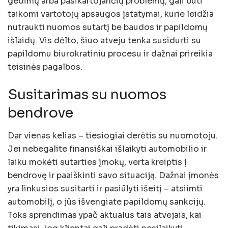
gedimų arba pasikartojančių problemų, gali būti
taikomi vartotojų apsaugos įstatymai, kurie leidžia
nutraukti nuomos sutartį be baudos ir papildomų
išlaidų. Vis dėlto, šiuo atveju tenka susidurti su
papildomu biurokratiniu procesu ir dažnai prireikia
teisinės pagalbos.
Susitarimas su nuomos
bendrove
Dar vienas kelias – tiesiogiai derėtis su nuomotoju.
Jei nebegalite finansiškai išlaikyti automobilio ir
laiku mokėti sutarties įmokų, verta kreiptis į
bendrovę ir paaiškinti savo situaciją. Dažnai įmonės
yra linkusios susitarti ir pasiūlyti išeitį – atsiimti
automobilį, o jūs išvengiate papildomų sankcijų.
Toks sprendimas ypač aktualus tais atvejais, kai