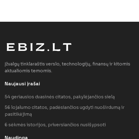
Įžvalgų tinklaraštis verslo, technologijų, finansų ir kitomis
aktualiomis temomis.
Naujausi įrašai
54 geriausios dvasinės citatos, pakylėjančios sielą
56 lojalumo citatos, padėsiančios ugdyti nuoširdumą ir
pasitikėjimą
6 sėkmės istorijos, priversiančios nusišypsoti
Naudinga