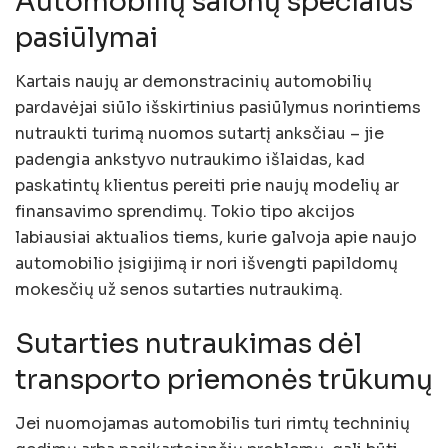
Automobilių salonų specialūs
pasiūlymai
Kartais naujų ar demonstracinių automobilių
pardavėjai siūlo išskirtinius pasiūlymus norintiems
nutraukti turimą nuomos sutartį anksčiau – jie
padengia ankstyvo nutraukimo išlaidas, kad
paskatintų klientus pereiti prie naujų modelių ar
finansavimo sprendimų. Tokio tipo akcijos
labiausiai aktualios tiems, kurie galvoja apie naujo
automobilio įsigijimą ir nori išvengti papildomų
mokesčių už senos sutarties nutraukimą.
Sutarties nutraukimas dėl
transporto priemonės trūkumų
Jei nuomojamas automobilis turi rimtų techninių