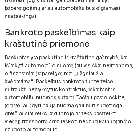
tikimasi, jog klientai gali pradėti nesilaikyti
įsipareigojimų ar su automobiliu bus elgiamasi
neatsakingai.
Bankroto paskelbimas kaip
kraštutinė priemonė
Bankrotas yra paskutinė ir kraštutinė galimybė, kai
išlaikyti automobilio nuomą jau visiškai neįmanoma,
o finansiniai įsipareigojimai „užgniaužia
kvėpavimą“. Paskelbus bankrotą turite teisę
nutraukti neįvykdytus kontraktus, įskaitant ir
automobilių nuomos sutartį. Tačiau pasiruoškite,
jog vėliau įgyti naują nuomą gali būti sudėtinga –
greičiausiai reiks laiduotojo ar teks pasitelkti
viešąjį transportą arba ieškoti nedaug kainuojančio
naudoto automobilio.