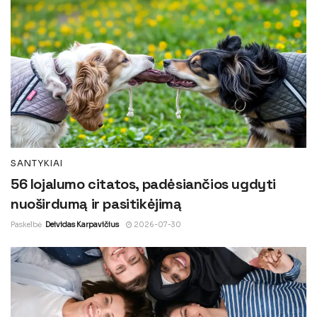
SANTYKIAI
56 lojalumo citatos, padėsiančios ugdyti
nuoširdumą ir pasitikėjimą
Paskelbė
Deividas Karpavičius
2026-07-30