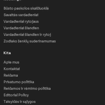
Būsto paskolos skaičiuoklė
Savaitės vardadieniai
Vardadieniai rytojaus
Vardadieniai šiandien
Vardadieniai šiandien ir rytoj
Zodiako ženklų suderinamumas
Kita
Apie mus
Kontaktai
Reklama
Privatumo politika
Reklamos ir rėmimo politika
Editorial Policy
Taisyklės ir sąlygos