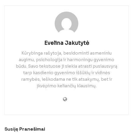
Evelina Jakutytė
Kūrybinga rašytoja, besidominti asmeniniu
augimu, psichologija ir harmoningu gyvenimo
būdu. Savo tekstuose ji siekia atrasti pusiausvyrą
tarp kasdienio gyvenimo iššūkių ir vidinės
ramybės, ieškodama ne tik atsakymų, bet ir
įkvėpimo keliančių klausimų.
Susiję
Pranešimai