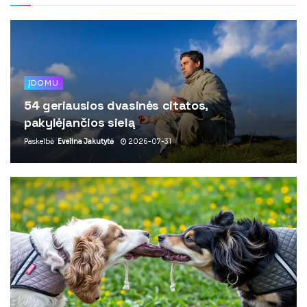
ĮDOMU
54 geriausios dvasinės citatos,
pakylėjančios sielą
Paskelbė
Evelina Jakutytė
2026-07-31