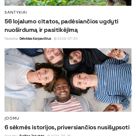
SANTYKIAI
56 lojalumo citatos, padėsiančios ugdyti
nuoširdumą ir pasitikėjimą
Paskelbė
Deividas Karpavičius
2026-07-30
ĮDOMU
6 sėkmės istorijos, priversiančios nusišypsoti