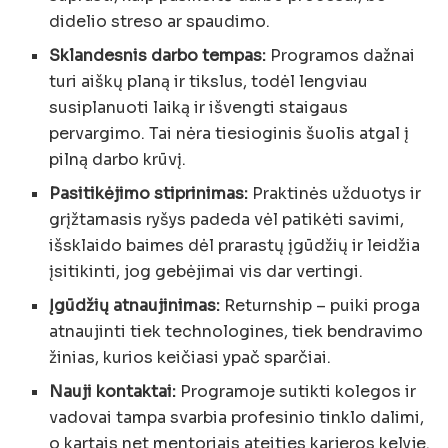
didelio streso ar spaudimo.
Sklandesnis darbo tempas:
Programos dažnai
turi aiškų planą ir tikslus, todėl lengviau
susiplanuoti laiką ir išvengti staigaus
pervargimo. Tai nėra tiesioginis šuolis atgal į
pilną darbo krūvį.
Pasitikėjimo stiprinimas:
Praktinės užduotys ir
grįžtamasis ryšys padeda vėl patikėti savimi,
išsklaido baimes dėl prarastų įgūdžių ir leidžia
įsitikinti, jog gebėjimai vis dar vertingi.
Įgūdžių atnaujinimas:
Returnship – puiki proga
atnaujinti tiek technologines, tiek bendravimo
žinias, kurios keičiasi ypač sparčiai.
Nauji kontaktai:
Programoje sutikti kolegos ir
vadovai tampa svarbia profesinio tinklo dalimi,
o kartais net mentoriais ateities karjeros kelyje.