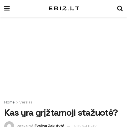
Home
Verslas
Kas yra grįžtamoji stažuotė?
Paskelbė
Evelina Jakutytė
2026-01-12