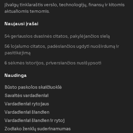
Įžvalgų tinklaraštis verslo, technologijų, finansų ir kitomis
aktualiomis temomis.
Naujausi įrašai
54 geriausios dvasinės citatos, pakylėjančios sielą
56 lojalumo citatos, padėsiančios ugdyti nuoširdumą ir
pasitikėjimą
6 sėkmės istorijos, priversiančios nusišypsoti
Naudinga
Būsto paskolos skaičiuoklė
Savaitės vardadieniai
Vardadieniai rytojaus
Vardadieniai šiandien
Vardadieniai šiandien ir rytoj
Zodiako ženklų suderinamumas