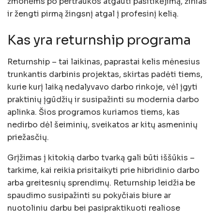
žmonėms po pertraukos atgauti pasitikėjimą, žinias
ir žengti pirmą žingsnį atgal į profesinį kelią.
Kas yra returnship programa
Returnship – tai laikinas, paprastai kelis mėnesius
trunkantis darbinis projektas, skirtas padėti tiems,
kurie kurį laiką nedalyvavo darbo rinkoje, vėl įgyti
praktinių įgūdžių ir susipažinti su modernia darbo
aplinka. Šios programos kuriamos tiems, kas
nedirbo dėl šeiminių, sveikatos ar kitų asmeninių
priežasčių.
Grįžimas į kitokią darbo tvarką gali būti iššūkis –
tarkime, kai reikia prisitaikyti prie hibridinio darbo
arba greitesnių sprendimų. Returnship leidžia be
spaudimo susipažinti su pokyčiais biure ar
nuotoliniu darbu bei pasipraktikuoti realiose