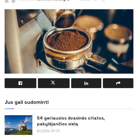
Jus gali sudominti
54 geriausios dvasinės citatos,
pakylėjančios sielą
2026-07-31