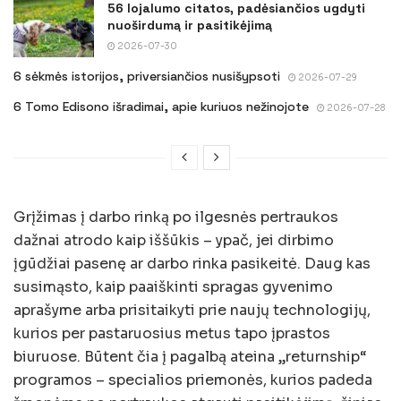
56 lojalumo citatos, padėsiančios ugdyti
nuoširdumą ir pasitikėjimą
2026-07-30
6 sėkmės istorijos, priversiančios nusišypsoti
2026-07-29
6 Tomo Edisono išradimai, apie kuriuos nežinojote
2026-07-28
Grįžimas į darbo rinką po ilgesnės pertraukos
dažnai atrodo kaip iššūkis – ypač, jei dirbimo
įgūdžiai pasenę ar darbo rinka pasikeitė. Daug kas
susimąsto, kaip paaiškinti spragas gyvenimo
aprašyme arba prisitaikyti prie naujų technologijų,
kurios per pastaruosius metus tapo įprastos
biuruose. Būtent čia į pagalbą ateina „returnship“
programos – specialios priemonės, kurios padeda