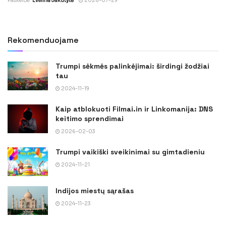
Paskelbė
Evelina Jakutytė
2026-07-29
Rekomenduojame
Trumpi sėkmės palinkėjimai: širdingi žodžiai
tau
2024-11-19
Kaip atblokuoti Filmai.in ir Linkomanija: DNS
keitimo sprendimai
2026-02-03
Trumpi vaikiški sveikinimai su gimtadieniu
2024-11-21
Indijos miestų sąrašas
2024-11-23