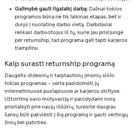
Galimybė gauti ilgalaikį darbą:
Dažnai tokios
programos būna ne tik laikinas etapas, bet ir
durys į nuolatinę darbo vietą. Darbdaviai
renkasi darbuotojus iš tų, kurie jau prisijungė
per returnship, tad programa gali tapti karjeros
tramplinu.
Kaip surasti returnship programą
Daugelis didesnių ir tarptautinių įmonių siūlo
tokias programas – verta pasidomėti jų
internetiniuose puslapiuose ar karjeros skiltyse.
Užtvirtinę savo motyvaciją ir parodydami norą
prisitaikyti prie naujų iššūkių, turėsite daugiau
šansų būti pakviesti į šią programą ir gauti vertingų
žinių bei patirties.