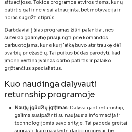
situacijose. Tokios programos atviros tiems, kurių
patirtis gal ir ne visai atnaujinta, bet motyvacija ir
noras sugrįžti stiprūs.
Darbdaviai į šias programas žiūri palankiai, nes
suteikia galimybę prisijungti prie komandos
darbuotojams, kurie kurį laiką buvo atsitraukę dėl
svarbių priežasčių. Tai puikus būdas parodyti, kad
įmonė vertina įvairias darbo patirtis ir palaiko
grįžtančius specialistus.
Kuo naudinga dalyvauti
returnship programoje
Naujų įgūdžių įgijimas:
Dalyvaujant returnship,
galima susipažinti su naujausia informacija ir
technologijomis savo srityje. Tai padeda greitai
suprasti, kaip pasikeitė darbo procesai, be